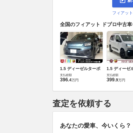
新
フィアット
全国のフィアット ドブロ中古
1.5 ディーゼルターボ
1.5 ディー
支払総額
支払総額
396
.
399
.
4
9
万円
万円
査定を依頼する
あなたの愛車、今いくら？