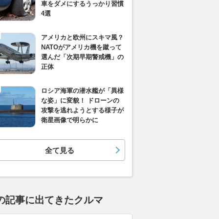
車をダメにするうっかり習慣
4選
アメリカと欧州にスキマ風？
NATOがアメリカ機を蹴って
選んだ「次期早期警戒機」の
正体
ロシア海軍の潜水艦が「異様
な姿」に変貌！ ドローンの
攻撃を逃れようとする様子が
衛星画像で明らかに
全て見る
の記事に出てきたクルマ