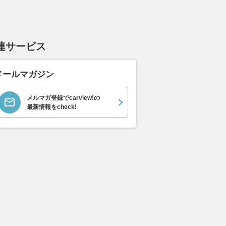
連サービス
メールマガジン
メルマガ登録でcarview!の
最新情報をcheck!