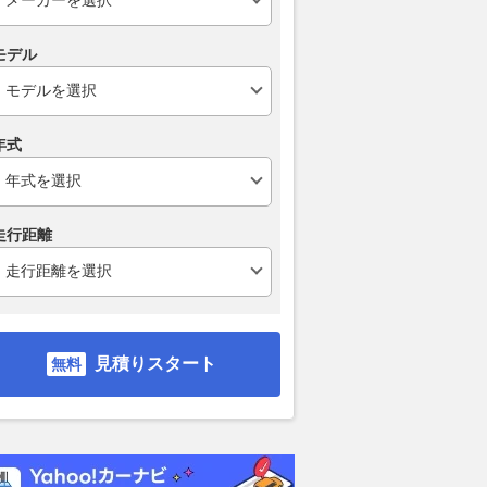
モデル
年式
走行距離
ィーゼルターボ
1.5 ディーゼルターボ
1.5
1.5 ディーゼルターボ
支払総額
支払総額
支払総額
357
.
393
.
8
0
378
.
万円
0
万円
見積りスタート