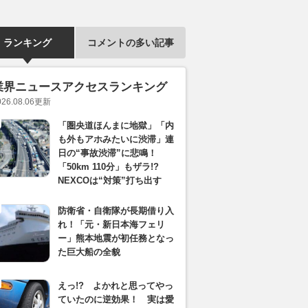
ランキング
コメントの多い記事
業界ニュースアクセスランキング
026.08.06
更新
「圏央道ほんまに地獄」「内
も外もアホみたいに渋滞」連
日の“事故渋滞”に悲鳴！
「50km 110分」もザラ!?
NEXCOは“対策”打ち出す
防衛省・自衛隊が長期借り入
れ！「元・新日本海フェリ
ー」熊本地震が初任務となっ
た巨大船の全貌
えっ!? よかれと思ってやっ
ていたのに逆効果！ 実は愛