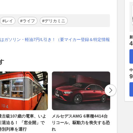
#レイ
#ライフ
#デリカミニ
新
はガソリン・軽油7円/L引き！（要マイカー登録＆特定情報
4
す
中
9
最古級107歳の電車、いよ
メルセデスAMG 6車種4414台
乗用車・
引退迫る！ 「窓全開」で
リコール、駆動力を喪失する恐
に対応する
特別列車を運行
れ
ックスが