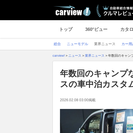
トップ
360°ビュー
カタ
総合
ニューモデル
業界ニュース
カー用
carview!
>
ニュース
>
業界ニュース
>
年数回のキャンプ
年数回のキャンプ
スの車中泊カスタム6
2026.02.08 03:00
掲載