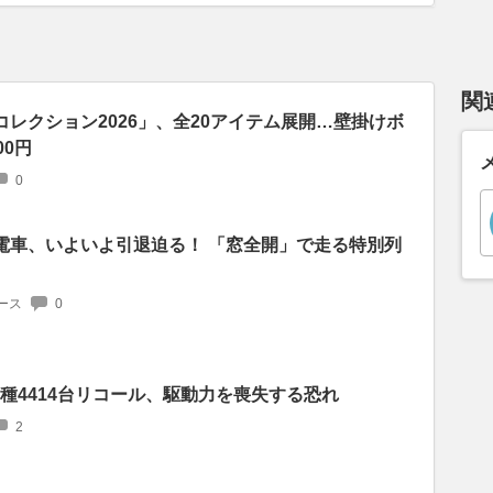
関
コレクション2026」、全20アイテム展開…壁掛けボ
00円
0
の電車、いよいよ引退迫る！ 「窓全開」で走る特別列
ース
0
車種4414台リコール、駆動力を喪失する恐れ
2