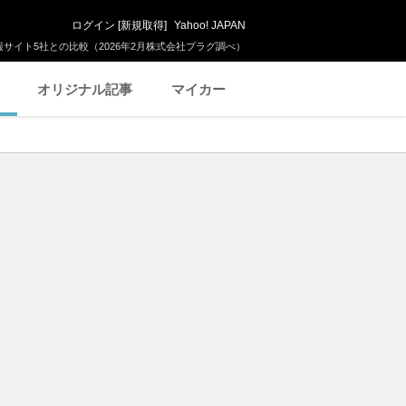
ログイン
[
新規取得
]
Yahoo! JAPAN
サイト5社との比較（2026年2月株式会社プラグ調べ）
オリジナル記事
マイカー