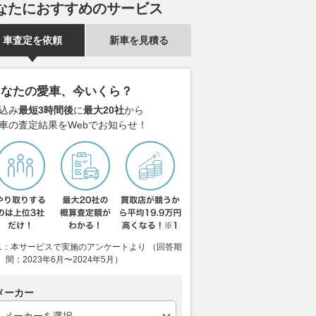
ャブトラクタ」を設
なたにおすすめのサービス
2026.08.06
ベストカーWeb
2026.08.06
Auto
ベストカーWeb
車査定を依頼
新車を見積る
あなたの愛車、今いくら？
込み
最短3時間後
に
最大20社
から
車の査定結果をWebでお知らせ！
1：本サービスで実施のアンケートより （回答期
間：2023年6月〜2024年5月）
メーカー