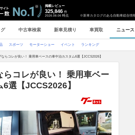
掲載レビュー
325,846
件
時点
※新車カタログのある自動車総合情報
2026.08.06
ログ
中古車検索
新車見積り
車買取
ニュース
品
スポーツ
モーターショー
イベント
ランキング
ならコレが良い！ 乗用車ベースの車中泊カスタム6選【JCCS2026】
ならコレが良い！ 乗用車ベー
選【JCCS2026】