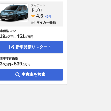
フィアット
ドブロ
4.
6
41件
マイカー登録
車価格
（税込）
19
451
.
0万円
～
.
0万円
新車見積りスタート
古車本体価格
3
539
.
5万円
～
.
5万円
中古車を検索
SUVの電動化と重量増
2列目はアルヴェル超え!? レ
【ボルボ】 V
新モデル！ UDトラ
クサス史上最大級SUVが豪華す
プ 「Core 
「クオンGK車載用シ
ぎる件
の特別仕様車