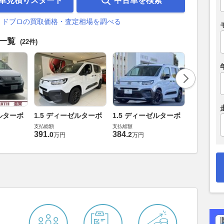
車見積りスタート
中古車を検索
 ドブロの買取価格・査定相場を調べる
車一覧
(22件)
ゼルターボ
1.5 ディーゼルターボ
1.5 ディーゼルターボ
1.5 デ
支払総額
支払総額
支払総額
391
.
384
.
396
.
0
2
4
万円
万円
万円