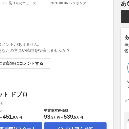
ョートキ
あ
08.06
乗りものニュース
2026.08.06
レスポンス
定!!
2026.08.06
コメントがありません。
申
あなたの意見や感想を投稿しませんか？
愛
この記事にコメントする
ット ドブロ
※
1件
中古車本体価格
込）
451
93
539
～
.
0万円
.
5万円
～
.
5万円