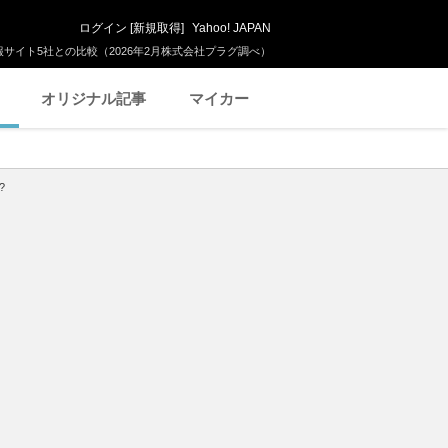
ログイン
[
新規取得
]
Yahoo! JAPAN
サイト5社との比較（2026年2月株式会社プラグ調べ）
オリジナル記事
マイカー
?