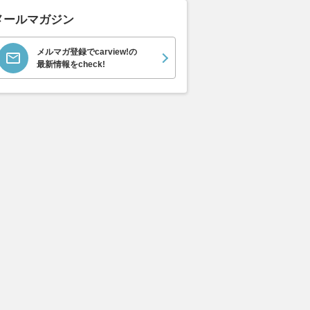
メールマガジン
メルマガ登録でcarview!の
最新情報をcheck!