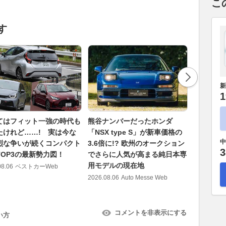
こ
す
新
1
てはフィット一強の時代も
熊谷ナンバーだったホンダ
IXOとの
たけれど……! 実は今な
「NSX type S」が新車価格の
生産。J
中
烈な争いが続くコンパクト
3.6倍に!? 欧州のオークション
現した「R3
3
TOP3の最新勢力図！
でさらに人気が高まる純日本専
2026.08.09
用モデルの現在地
08.06
ベストカーWeb
2026.08.06
Auto Messe Web
コメントを非表示にする
い方