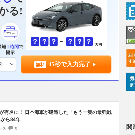
かる!
45秒で入力完了
が有名に！ 日本海軍が建造した「もう一隻の最強戦
から84年
関
ース
0