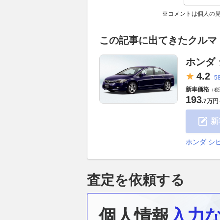
※コメントは個人の
この記事に出てきたクルマ
ホンダ
4.
2
5
新車価格
（税
193
.
7万円
新
ホンダ シ
査定を依頼する
個人情報
入力