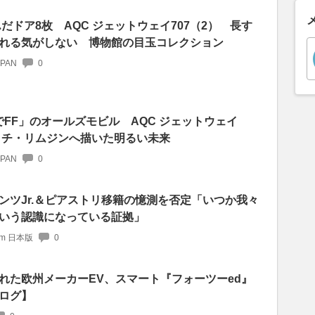
んだドア8枚 AQC ジェットウェイ707（2） 長す
れる気がしない 博物館の目玉コレクション
APAN
0
V8でFF」のオールズモビル AQC ジェットウェイ
レッチ・リムジンへ描いた明るい未来
APAN
0
ンツJr.＆ピアストリ移籍の憶測を否定「いつか我々
いう認識になっている証拠」
com 日本版
0
れた欧州メーカーEV、スマート『フォーツーed』
ログ】