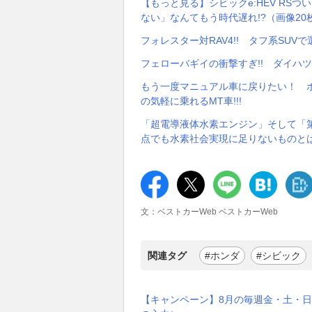
【もっと見る】シビックe:HEV RS
ない」なんてもう時代遅れ!?（画像20
フォレスター対RAV4!! タフ系SU
フェローバギイの衝撃すぎ!! ダイハ
もう一度マニュアル車に戻りたい！ ボ
の気軽に乗れるMT車!!!
「超電導液体水素エンジン」そして「第3
点でも水素社会実現に足りないものと
文：ベストカーWeb ベストカーWeb
関連タグ
#ホンダ
#シビック
【キャンペーン】8月の毎週金・土・日