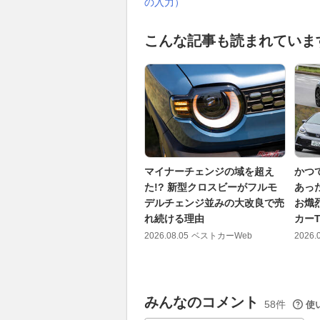
の入力）
こんな記事も読まれていま
マイナーチェンジの域を超え
かつ
た!? 新型クロスビーがフルモ
あっ
デルチェンジ並みの大改良で売
お熾
れ続ける理由
カー
2026.08.05
ベストカーWeb
2026.
みんなのコメント
58件
使