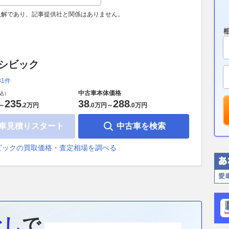
見解であり、記事提供社と関係はありません。
 シビック
81件
中古車本体価格
込）
235
38
288
～
.
2万円
.
0万円
～
.
0万円
車見積りスタート
中古車を検索
ビックの買取価格・査定相場を調べる
なし
で