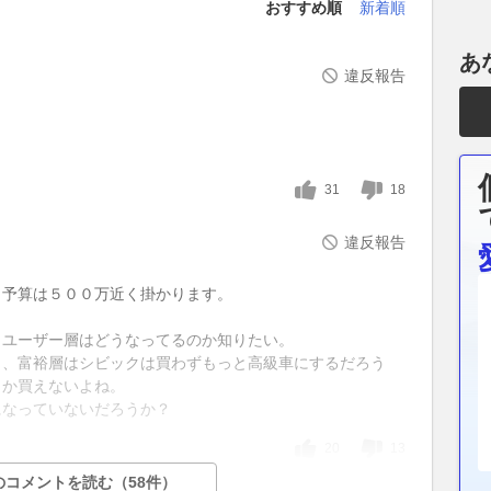
おすすめ順
新着順
あ
違反報告
31
18
違反報告
と予算は５００万近く掛かります。
トユーザー層はどうなってるのか知りたい。
し、富裕層はシビックは買わずもっと高級車にするだろう
しか買えないよね。
になっていないだろうか？
20
13
のコメントを読む（58件）