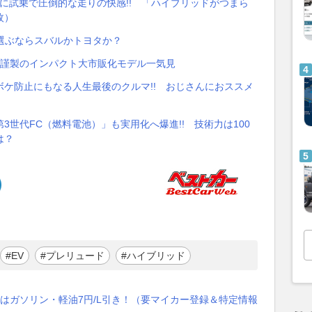
ついに試乗で圧倒的な走りの快感!! 「ハイブリッドがつまら
枚）
Vで選ぶならスバルかトヨタか？
ツ謹製のインパクト大市販化モデル一気見
ケ防止にもなる人生最後のクルマ!! おじさんにおススメ
世代FC（燃料電池）」も実用化へ爆進!! 技術力は100
は？
#EV
#プレリュード
#ハイブリッド
はガソリン・軽油7円/L引き！（要マイカー登録＆特定情報