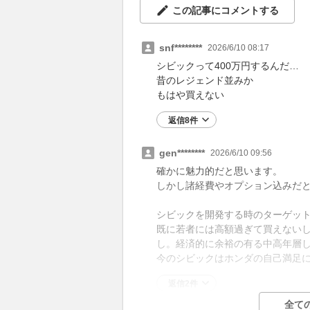
この記事にコメントする
snf********
2026/6/10 08:17
シビックって400万円するんだ…
昔のレジェンド並みか
もはや買えない
返信8件
gen********
2026/6/10 09:56
確かに魅力的だと思います。
しかし諸経費やオプション込みだ
シビックを開発する時のターゲッ
既に若者には高額過ぎて買えない
し。経済的に余裕の有る中高年層
今のシビックはホンダの自己満足
返信2件
全て