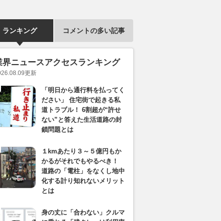
ランキング
コメントの多い記事
業界ニュースアクセスランキング
026.08.09
更新
「明日から通行料を払ってく
ださい」 住宅街で起きる私
道トラブル！ 6割超が“許せ
ない”と答えた生活道路の封
鎖問題とは
１kmあたり３～５億円もか
かるがそれでもやるべき！
道路の「電柱」をなくし地中
化する計り知れないメリット
とは
身の丈に「合わない」クルマ