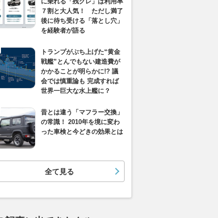
に乗れる「残クレ」は利用率
７割と大人気！ ただし満了
後に待ち受ける「落とし穴」
を経験者が語る
トランプがぶち上げた“黄金
戦艦”とんでもない建造費が
かかることが明らかに!? 議
会では慎重論も 完成すれば
世界一巨大な水上艦に？
昔とは違う「マフラー交換」
の常識！ 2010年を境に変わ
った車検と今どきの効果とは
全て見る