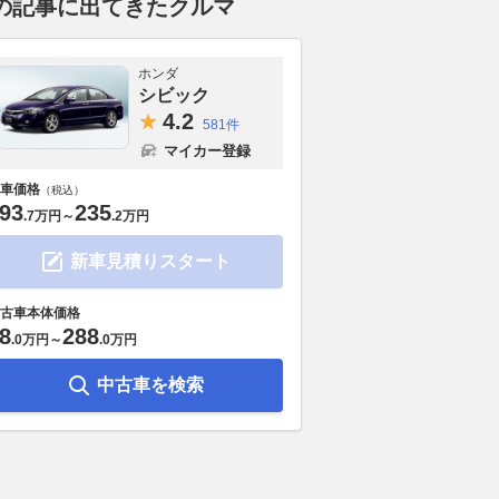
の記事に出てきたクルマ
ホンダ
シビック
4.
2
581件
マイカー登録
車価格
（税込）
93
235
.
7万円
～
.
2万円
新車見積りスタート
コラボで限定999台を
新型「パジェロ」に続報！ ラ
純正配線を一
DMカスタムを忠実に再
ダーフレーム×S-AWCで本格
トヨタ「アル
古車本体価格
4 Special」の姿
SUVの走りはどう進化する？
ラーONで手
8
288
【新車ニュース】
.
0万円
～
.
0万円
Auto Messe Web
2026.08.07
Aut
2026.08.07
くるくら
中古車を検索