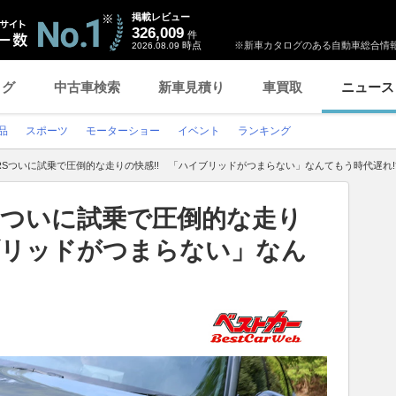
掲載レビュー
326,009
件
時点
※新車カタログのある自動車総合情報
2026.08.09
ログ
中古車検索
新車見積り
車買取
ニュース
品
スポーツ
モーターショー
イベント
ランキング
V RSついに試乗で圧倒的な走りの快感!! 「ハイブリッドがつまらない」なんてもう時代遅れ!
RSついに試乗で圧倒的な走り
ブリッドがつまらない」なん