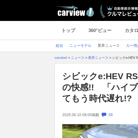
トップ
360°ビュー
カタ
総合
ニューモデル
業界ニュース
カー用
carview!
>
ニュース
>
業界ニュース
>
シビックe:HE
シビックe:HEV 
の快感!! 「ハイ
てもう時代遅れ!?
2026.06.10 08:00
掲載
58