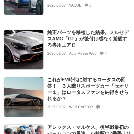
2026.08.07
VAGUE
6
純正パーツを移植した結果。メルセデ
スAMG「GT」が後付け感なく覚醒す
る専用エアロ
2026.08.07
Auto Messe Web
4
これがEV時代に対するロータスの回
答！ ３人乗りスポーツカー「セオリ
ー１」はロータスファンを納得させら
れるか？
2026.08.07
WEB CARTOP
11
アレックス・マルケス、後半戦最初の
セッションで最速。小椋藍は7番手｜M