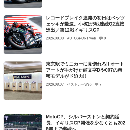
レコードブレイク連発の初日はベッツ
ェッキが最速。小椋は5戦連続Q2直接
進出／第12戦イギリスGP
2026.08.08
AUTOSPORT web
0
東京駅でミニカーに見惚れろ!! オート
アートが手がけた頭文字Dや007の精
密モデルがド迫力!!
2026.08.07
ベストカーWeb
7
MotoGP、シルバーストンと契約延
長。イギリスGP開催を少なくとも202
8年まで継続へ