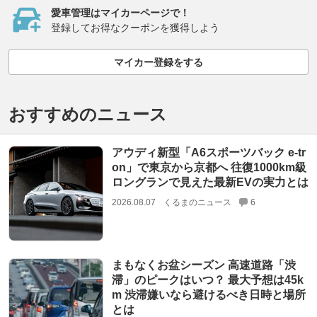
愛車管理はマイカーページで！
登録してお得なクーポンを獲得しよう
マイカー登録をする
おすすめのニュース
アウディ新型「A6スポーツバック e-tr
on」で東京から京都へ 往復1000km級
ロングランで見えた最新EVの実力とは
2026.08.07
くるまのニュース
6
まもなくお盆シーズン 高速道路「渋
滞」のピークはいつ？ 最大予想は45k
m 渋滞嫌いなら避けるべき日時と場所
とは