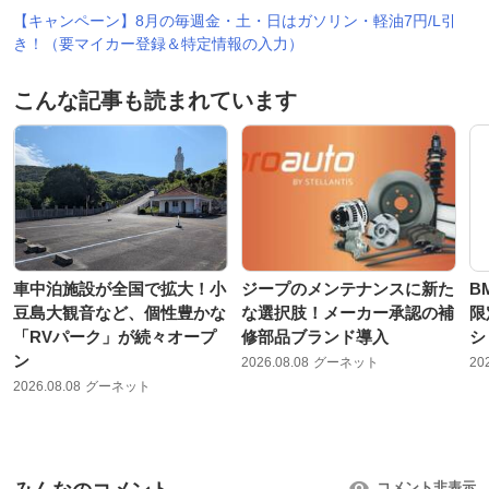
【キャンペーン】8月の毎週金・土・日はガソリン・軽油7円/L引
き！（要マイカー登録＆特定情報の入力）
こんな記事も読まれています
車中泊施設が全国で拡大！小
ジープのメンテナンスに新た
B
豆島大観音など、個性豊かな
な選択肢！メーカー承認の補
限
「RVパーク」が続々オープ
修部品ブランド導入
シ
ン
2026.08.08
グーネット
20
2026.08.08
グーネット
コメント非表示