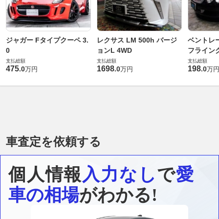
ジャガー Fタイプクーペ 3.
レクサス LM 500h バージ
ベントレ
0
ョンL 4WD
フライングス
支払総額
支払総額
支払総額
475
1698
198
.
0
.
0
.
0
万円
万円
万
車査定を依頼する
個人情報
入力なし
で
愛
車の相場
がわかる!