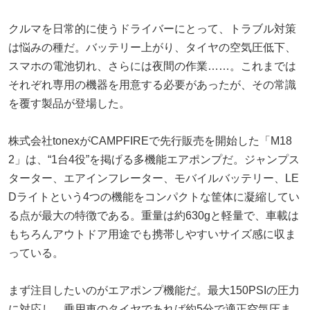
クルマを日常的に使うドライバーにとって、トラブル対策
は悩みの種だ。バッテリー上がり、タイヤの空気圧低下、
スマホの電池切れ、さらには夜間の作業……。これまでは
それぞれ専用の機器を用意する必要があったが、その常識
を覆す製品が登場した。
株式会社tonexがCAMPFIREで先行販売を開始した「M18
2」は、“1台4役”を掲げる多機能エアポンプだ。ジャンプス
ターター、エアインフレーター、モバイルバッテリー、LE
Dライトという4つの機能をコンパクトな筐体に凝縮してい
る点が最大の特徴である。重量は約630gと軽量で、車載は
もちろんアウトドア用途でも携帯しやすいサイズ感に収ま
っている。
まず注目したいのがエアポンプ機能だ。最大150PSIの圧力
に対応し、乗用車のタイヤであれば約5分で適正空気圧ま