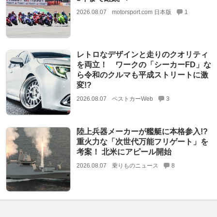
2026.08.07
motorsport.com 日本版
1
レトロなデザインと走りのクオリティ
を両立！ ワークの「シーカーFD」な
ら令和のクルマも平成ストリートに激
変!?
2026.08.07
ベストカーWeb
3
陸上兵器メーカーが艦艇に本格参入!?
重火力な「次世代万能フリゲート」を
考案！ 北米にアピール開始
2026.08.07
乗りものニュース
8