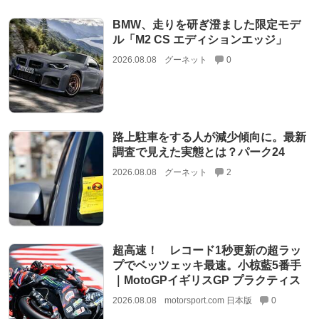
BMW、走りを研ぎ澄ました限定モデ
ル「M2 CS エディションエッジ」
2026.08.08
グーネット
0
路上駐車をする人が減少傾向に。最新
調査で見えた実態とは？パーク24
2026.08.08
グーネット
2
超高速！ レコード1秒更新の超ラッ
プでベッツェッキ最速。小椋藍5番手
｜MotoGPイギリスGP プラクティス
2026.08.08
motorsport.com 日本版
0