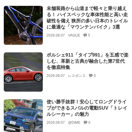
未舗装路から山道まで軽々と乗り越え
る！ ハイスペックな車体性能と高い走
破性を備え 狭所の多い日本のトレイル
に最適な「マウンテンバイク」3選
2026.08.07
VAGUE
5
ポルシェ911「タイプ991」を五感で楽
しむ、革新と古典が融合した第7世代
を徹底特集
2026.08.07
レスポンス
0
使い勝手抜群！安心してロングドライ
ブができるスバルの電動SUV「トレイ
ルシーカー」の魅力
2026.08.07
@DIME
0