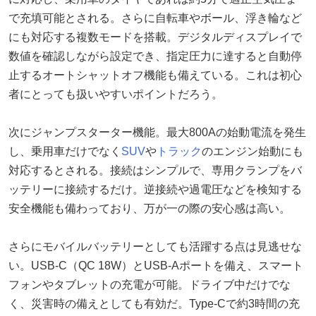
で充填可能とされる。さらに自転車やボール、浮き輪など
にも対応する複数モードを搭載。デジタルディスプレイで
数値を確認しながら設定でき、指定圧力に達すると自動停
止するオートシャットオフ機能も備えている。これは初心
者にとっても扱いやすいポイントだろう。
次にジャンプスターター機能。最大800Aの始動電流を発生
し、乗用車だけでなく
SUV
や
トラック
のエンジン始動にも
対応するとされる。接続はシンプルで、専用クランプをバ
ッテリーに接続するだけ。逆接続や過電圧などを検知する
安全機能も備わっており、万が一の際の安心感は高い。
さらにモバイルバッテリーとしても活躍する点は見逃せな
い。USB-C（QC 18W）とUSB-Aポートを備え、スマート
フォンやタブレットの充電が可能。ドライブ中だけでな
く、災害時の備えとしても有効だ。Type-Cで約3時間の充