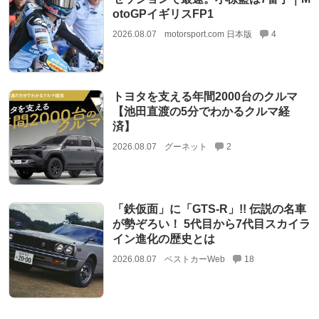
otoGPイギリスFP1
2026.08.07
motorsport.com 日本版
4
トヨタを支える年間2000台のクルマ
【池田直渡の5分でわかるクルマ経
済】
2026.08.07
グーネット
2
「鉄仮面」に「GTS-R」!! 伝説の名車
が勢ぞろい！ 5代目から7代目スカイラ
イン進化の歴史とは
2026.08.07
ベストカーWeb
18