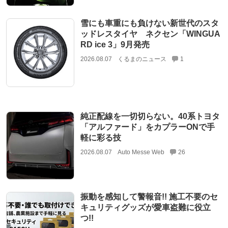
雪にも車重にも負けない新世代のスタ
ッドレスタイヤ ネクセン「WINGUA
RD ice 3」9月発売
2026.08.07
くるまのニュース
1
純正配線を一切切らない。40系トヨタ
「アルファード」をカプラーONで手
軽に彩る技
2026.08.07
Auto Messe Web
26
振動を感知して警報音!! 施工不要のセ
キュリティグッズが愛車盗難に役立
つ!!