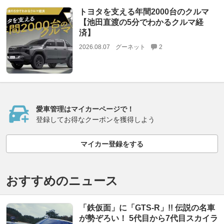
トヨタを支える年間2000台のクルマ
【池田直渡の5分でわかるクルマ経
済】
2026.08.07
グーネット
2
愛車管理はマイカーページで！
登録してお得なクーポンを獲得しよう
マイカー登録をする
おすすめのニュース
「鉄仮面」に「GTS-R」!! 伝説の名車
が勢ぞろい！ 5代目から7代目スカイラ