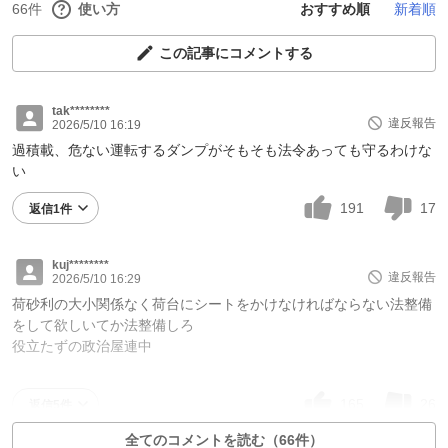
66件
使い方
おすすめ順
新着順
この記事にコメントする
tak********
違反報告
2026/5/10 16:19
過積載、危ない運転するダンプがそもそも法令あっても守るわけな
い
191
17
返信1件
kuj********
違反報告
2026/5/10 16:29
荷砂利の大小関係なく荷台にシートをかけなければならない法整備
をして欲しいてか法整備しろ
役立たずの政治屋連中
165
26
返信5件
全てのコメントを読む（66件）