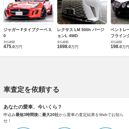
ジャガー Fタイプクーペ 3.
レクサス LM 500h バージ
ベントレ
0
ョンL 4WD
フライングス
支払総額
支払総額
支払総額
475
1698
198
.
0
.
0
.
0
万円
万円
万
車査定を依頼する
あなたの愛車、今いくら？
申込み
最短3時間後
に
最大20社
から愛車の査定結果をWebでお知ら
せ！