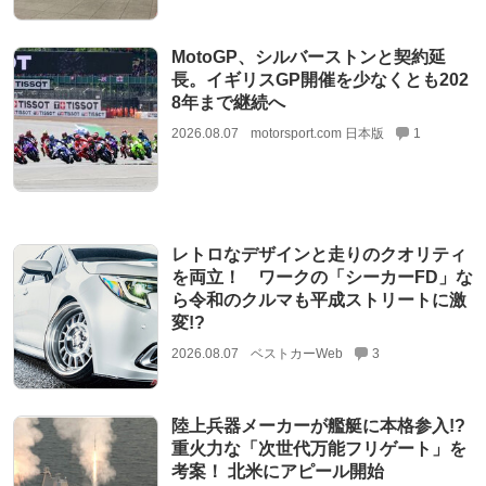
MotoGP、シルバーストンと契約延
長。イギリスGP開催を少なくとも202
8年まで継続へ
2026.08.07
motorsport.com 日本版
1
レトロなデザインと走りのクオリティ
を両立！ ワークの「シーカーFD」な
ら令和のクルマも平成ストリートに激
変!?
2026.08.07
ベストカーWeb
3
陸上兵器メーカーが艦艇に本格参入!?
重火力な「次世代万能フリゲート」を
考案！ 北米にアピール開始