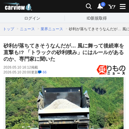
carview!
検索
通知
i
ログイン
ID新規取得
トップ
ニュース
業界ニュース
砂利が落ちてきそうなんだが… 風
砂利が落ちてきそうなんだが… 風に舞って後続車を
直撃も!? 「トラックの砂利積み」にはルールがある
のか、専門家に聞いた
2026.05.10 16:12
掲載
2026.05.10 20:00
更新
66