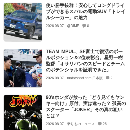
使い勝手抜群！安心してロングドライ
ブができるスバルの電動SUV「トレイ
ルシーカー」の魅力
2026.08.07
@DIME
0
TEAM IMPUL、SF富士で復活のポー
ルポジション＆2位表彰台。星野一樹
監督「オサリバンのスピードとチーム
のポテンシャルを証明できた」
2026.08.07
motorsport.com 日本版
2
90’sホンダが放った「どう見てもヤン
キー向け」原付、実は違った？ 孤高の
スクーター「JOKER」その真の狙い
とは？
2026.08.07
乗りものニュース
26