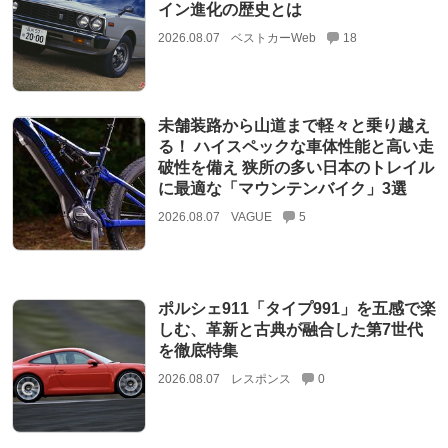
イン進化の歴史とは
2026.08.07
ベストカーWeb
18
未舗装路から山道まで軽々と乗り越え
る！ ハイスペックな車体性能と高い走
破性を備え 狭所の多い日本のトレイル
に最適な「マウンテンバイク」3選
2026.08.07
VAGUE
5
ポルシェ911「タイプ991」を五感で楽
しむ、革新と古典が融合した第7世代
を徹底特集
2026.08.07
レスポンス
0