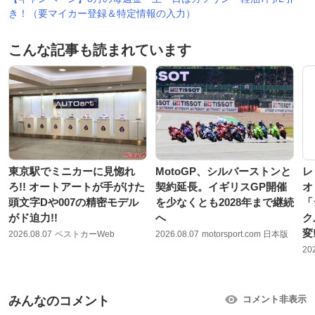
き！（要マイカー登録＆特定情報の入力）
こんな記事も読まれています
東京駅でミニカーに見惚れ
MotoGP、シルバーストンと
レ
ろ!! オートアートが手がけた
契約延長。イギリスGP開催
オ
頭文字Dや007の精密モデル
を少なくとも2028年まで継続
「
がド迫力!!
へ
ク
変
2026.08.07
ベストカーWeb
2026.08.07
motorsport.com 日本版
20
みんなのコメント
コメント非表示