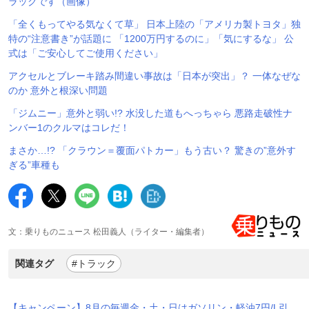
ラックです（画像）
「全くもってやる気なくて草」 日本上陸の「アメリカ製トヨタ」独
特の“注意書き”が話題に 「1200万円するのに」「気にするな」 公
式は「ご安心してご使用ください」
アクセルとブレーキ踏み間違い事故は「日本が突出」？ 一体なぜな
のか 意外と根深い問題
「ジムニー」意外と弱い!? 水没した道もへっちゃら 悪路走破性ナ
ンバー1のクルマはコレだ！
まさか…!? 「クラウン＝覆面パトカー」もう古い？ 驚きの”意外す
ぎる”車種も
文：乗りものニュース 松田義人（ライター・編集者）
関連タグ
#トラック
【キャンペーン】8月の毎週金・土・日はガソリン・軽油7円/L引