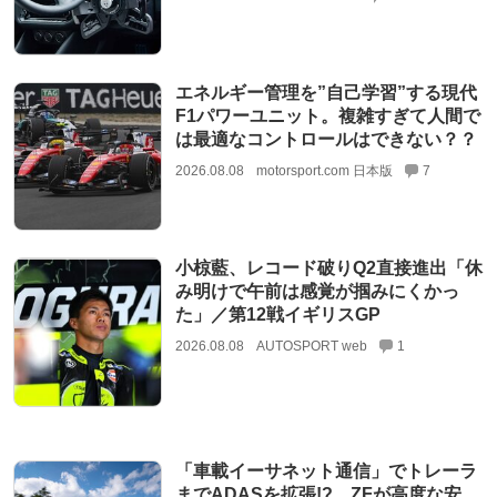
エネルギー管理を”自己学習”する現代
F1パワーユニット。複雑すぎて人間で
は最適なコントロールはできない？？
2026.08.08
motorsport.com 日本版
7
小椋藍、レコード破りQ2直接進出「休
み明けで午前は感覚が掴みにくかっ
た」／第12戦イギリスGP
2026.08.08
AUTOSPORT web
1
「車載イーサネット通信」でトレーラ
までADASを拡張!? ZFが高度な安