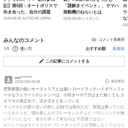
記】第5回：オートポリスで
「謎解きイベント」、ヤマハ
ホ
向き合った、自分の課題
発動機のねらいとは
ラ
な
2026.08.08
AUTOCAR JAPAN
2026.08.08
レスポンス
20
みんなのコメント
コメント非表示
1件
使い方
おすすめ順
新着順
この記事にコメントする
wat********
違反報告
2026/7/04 09:46
空気密度の低いオーストリアとは違い ロードラックハイダウンフォ
ースなフェラーリのシャシーは、小径ターボで力はまだ無くても エ
ネマネの適正化で、活き活きと走っている
マックスとの競り合いの年に 記録では敗れたが、実質は勝っていた
ハミルトンが、慣れ親しんだブレーキシステムと バウンシングが無
いマシンになり、速さが戻って来るのは 不思議ではない
ルクレールはそろそろその ブレーキシステムを理解しなくてはなら