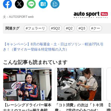
文：AUTOSPORT web
関連タグ
#フェラーリ
#SQ2
#Q2
#Q3
#クー
【キャンペーン】8月の毎週金・土・日はガソリン・軽油7円/L引
き！（要マイカー登録＆特定情報の入力）
こんな記事も読まれています
【レーシングドライバー塚本
「コト消費」の次は「トキ消
【
ナナミのスーパー耐久参戦
費」…Z世代の心をつかむ
躓