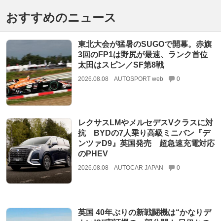
おすすめのニュース
東北大会が猛暑のSUGOで開幕。赤旗
3回のFP1は野尻が最速、ランク首位
太田はスピン／SF第8戦
2026.08.08
AUTOSPORT web
0
レクサスLMやメルセデスVクラスに対
抗 BYDの7人乗り高級ミニバン『デ
ンツァD9』英国発売 超急速充電対応
のPHEV
2026.08.08
AUTOCAR JAPAN
0
英国 40年ぶりの新戦闘機は“かなりデ