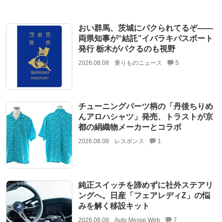
おい群馬、茨城にパクられてるぞ――
両県知事が“結託”イバラキパスポート
発行 栃木がパクるのも視野
2026.08.08
乗りものニュース
5
チューニングパーツ柄の「丹後ちりめ
んアロハシャツ」発売、トラストが京
都の絹織物メーカーとコラボ
2026.08.08
レスポンス
1
純正スイッチを諦めずに社外ステアリ
ングへ。日産「フェアレディZ」の悩
みを解く移設キット
2026.08.08
Auto Messe Web
7