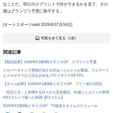
なことだ。明日のスプリントで何ができるかを見て、その
後はグランプリ予選に集中する」
[オートスポーツweb 2026年07月04日]
写真を全て見る（1枚）
関連記事
【順位結果】2026年F1第9戦イギリスGP スプリント予選
シルバーストンで屈指の強さを誇るハミルトンが最速。フェラーリ
とメルセデスが上位を占める／F1イギリスGP FP1
【タイム結果】2026年F1第9戦イギリスGP フリー走行1回目
「役立たず」と自嘲する日々から完全復活。41歳ハミルトンが新世
代F1マシンで蘇った軌跡【F1コラム】
2026年F1第9戦イギリスGP TV放送＆タイムスケジュール