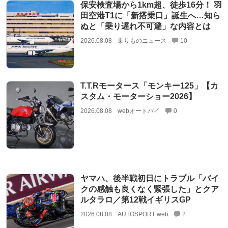
保安検査場から1km超、徒歩16分！ 羽
田空港T1に「新搭乗口」誕生へ…知ら
ぬと「乗り遅れ不可避」な内容とは
2026.08.08
乗りものニュース
10
T.T.Rモータース「モンキー125」【カ
スタム・モーターショー2026】
2026.08.08
webオートバイ
0
ヤマハ、後半戦初日にトラブル「バイ
クの感触も良くなく緊張した」とクア
ルタラロ／第12戦イギリスGP
2026.08.08
AUTOSPORT web
2