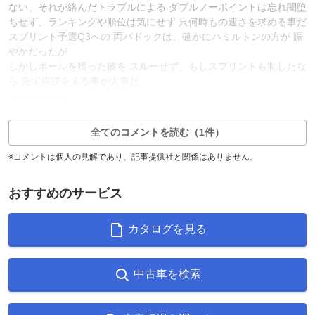
ない、それが絡んだトラブルによる ダブルノーポイントは忘れ闇堕
ちせず、ランキングや順位は気にせず 只何時もの速さを求める事だ
スプリント予選Q3への 両パドックは、確かにハミルトンの方が 賑
やかだったが
しかしポールを獲った彼を スルーせず、もしスプリントも制したな
ら 先ず挨拶をする事が大事だ
3
2
返信0件
全てのコメントを読む（1件）
※コメントは個人の見解であり、記事提供社と関係はありません。
おすすめのサービス
カタログを見る
中古車を検索