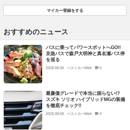
マイカー登録をする
おすすめのニュース
バスに乗ってパワースポットへGO!!
京急バスで森戸大明神と真名瀬バス停
を巡る
2026.08.08
ベストカーWeb
0
最廉価グレードで本当に困らない!?
スズキ ソリオ ハイブリッドMGの装備
を徹底チェック!!
2026.08.08
ベストカーWeb
4