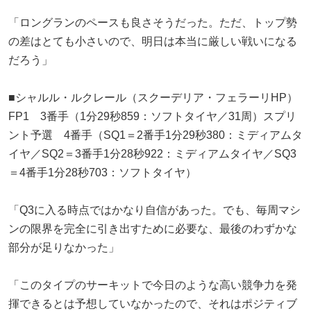
「ロングランのペースも良さそうだった。ただ、トップ勢
の差はとても小さいので、明日は本当に厳しい戦いになる
だろう」
■シャルル・ルクレール（スクーデリア・フェラーリHP）
FP1 3番手（1分29秒859：ソフトタイヤ／31周）スプリ
ント予選 4番手（SQ1＝2番手1分29秒380：ミディアムタ
イヤ／SQ2＝3番手1分28秒922：ミディアムタイヤ／SQ3
＝4番手1分28秒703：ソフトタイヤ）
「Q3に入る時点ではかなり自信があった。でも、毎周マシ
ンの限界を完全に引き出すために必要な、最後のわずかな
部分が足りなかった」
「このタイプのサーキットで今日のような高い競争力を発
揮できるとは予想していなかったので、それはポジティブ