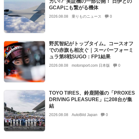
カい!?”実証機の一部公開！ 日伊との
GCAPにも繋がる機体
2026.08.08
乗りものニュース
0
野尻智紀がトップタイム。コースオフ
での赤旗も相次ぐ｜スーパーフォーミ
ュラ第8戦SUGO：FP1結果
2026.08.08
motorsport.com 日本版
0
TOYO TIRES、鈴鹿開催の「PROXES
DRIVING PLEASURE」に208台が集
結
2026.08.08
AutoBild Japan
0