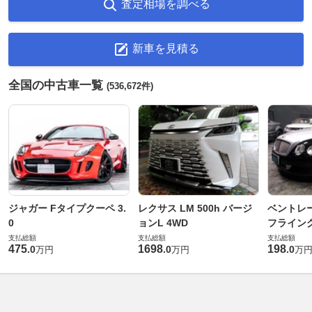
査定相場を調べる
新車を見積る
全国の中古車一覧
(536,672件)
ジャガー Fタイプクーペ 3.
レクサス LM 500h バージ
ベントレ
0
ョンL 4WD
フライングス
支払総額
支払総額
支払総額
475
1698
198
.
0
.
0
.
0
万円
万円
万