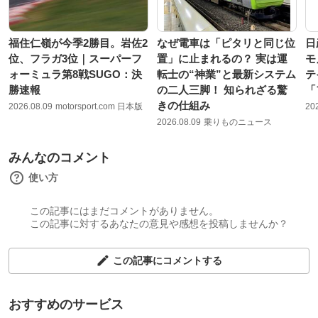
福住仁嶺が今季2勝目。岩佐2
なぜ電車は「ピタリと同じ位
日
位、フラガ3位｜スーパーフ
置」に止まれるの？ 実は運
モ
ォーミュラ第8戦SUGO：決
転士の“神業”と最新システム
テ
勝速報
の二人三脚！ 知られざる驚
「
きの仕組み
2026.08.09
motorsport.com 日本版
20
2026.08.09
乗りものニュース
みんなのコメント
使い方
この記事にはまだコメントがありません。
この記事に対するあなたの意見や感想を投稿しませんか？
この記事にコメントする
おすすめのサービス