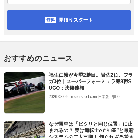
見積りスタート
おすすめのニュース
福住仁嶺が今季2勝目。岩佐2位、フラ
ガ3位｜スーパーフォーミュラ第8戦S
UGO：決勝速報
2026.08.09
motorsport.com 日本版
0
なぜ電車は「ピタリと同じ位置」に止
まれるの？ 実は運転士の“神業”と最新
システムの二人三脚！ 知られざる驚き