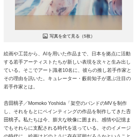
写真を全て見る（5枚）
絵画や工芸から、AIを用いた作品まで、日本を拠点に活動
する若手アーティストたちが新しい表現を次々と生み出し
ている。そこでアート識者10名に、彼らの推し若手作家と
その理由を訊いた。キュレーター・藪前知子が選ぶ注目の
若手作家とは。
𠮷田桃子／Momoko Yoshida「架空のバンドのMVを制作
し、それをもとにペインティングの作品を制作してきた𠮷
田桃子。私たちは今、膨大な映像に囲まれ、感情や記憶ま
でもそれらに支配される時代を送っている。そのイメージ
の時代に、絵画はどのように存在可能だろうかということ