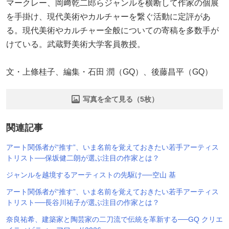
マークレー、岡﨑乾二郎らジャンルを横断して作家の個展
を手掛け、現代美術やカルチャーを繋ぐ活動に定評があ
る。現代美術やカルチャー全般についての寄稿を多数手が
けている。武蔵野美術大学客員教授。
文・上條桂子、編集・石田 潤（GQ）、後藤昌平（GQ）
写真を全て見る（5枚）
関連記事
アート関係者が“推す”、いま名前を覚えておきたい若手アーティス
トリスト──保坂健二朗が選ぶ注目の作家とは？
ジャンルを越境するアーティストの先駆け──空山 基
アート関係者が“推す”、いま名前を覚えておきたい若手アーティス
トリスト──長谷川祐子が選ぶ注目の作家とは？
奈良祐希、建築家と陶芸家の二刀流で伝統を革新する──GQ クリエ