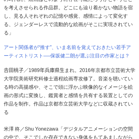
を考えさせられる作品群。どこにも辿り着かない物語を宿
し、見る人それぞれの記憶や感覚、感情によって変化す
る、ジェンダーレスで流動的な絵画がそこに実現されてい
る」
アート関係者が“推す”、いま名前を覚えておきたい若手ア
ーティストリスト──保坂健二朗が選ぶ注目の作家とは？
𠮷田桃子／1989年兵庫県生まれ。2016年京都市立芸術大学
大学院美術研究科修士過程絵画専攻修了。音楽を聴いてい
る時の高揚感や、そこで頭に浮かぶ映像的なイメージを絵
画の形式に変換し、鑑賞者と感情を共有する装置としての
作品を制作。作品は京都市立芸術大学などに収蔵されてい
る
米澤 柊／Shu Yonezawa「デジタルアニメーションの空間
の中で、そこでしか存在できない身体をもてあましながら