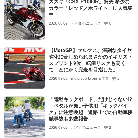
スズキ「GSX-R1000R」発売 希少な
カラー「レッド／ホワイト」に人気集
中
2026.08.09
くるまのニュース
0
【MotoGP】マルケス、深刻なタイヤ
劣化に苦しめられまさかのイギリス・
スプリント9位「転倒リスクも高く
て、とにかく完走を目指した」
2026.08.09
motorsport.com 日本版
2
「電動キックボード」だけじゃない!?
ペダルが無い子供用「キックバイ
ク」に注意喚起 道路上での自動車接
触事故も多数報告
2026.08.09
バイクのニュース
2