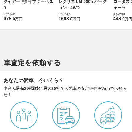
ジャガー Fタイプクーペ 3.
レクサス LM 500h バージ
ロータス 
0
ョンL 4WD
ォーラ
支払総額
支払総額
支払総額
475
1698
448
.
0
.
0
.
0
万円
万円
万
車査定を依頼する
あなたの愛車、今いくら？
申込み
最短3時間後
に
最大20社
から愛車の査定結果をWebでお知ら
せ！