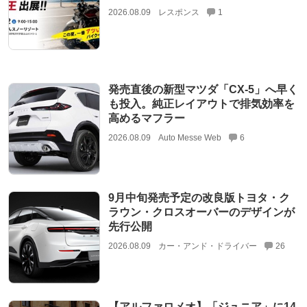
2026.08.09
レスポンス
1
発売直後の新型マツダ「CX-5」へ早く
も投入。純正レイアウトで排気効率を
高めるマフラー
2026.08.09
Auto Messe Web
6
9月中旬発売予定の改良版トヨタ・ク
ラウン・クロスオーバーのデザインが
先行公開
2026.08.09
カー・アンド・ドライバー
26
【アルファロメオ】「ジュニア」に14