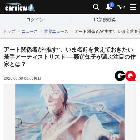
carview!
検索
通知
i
ログイン
ID新規取得
トップ
ニュース
業界ニュース
アート関係者が“推す”、いま名前
アート関係者が“推す”、いま名前を覚えておきたい
若手アーティストリスト──藪前知子が選ぶ注目の作
家とは？
2026.05.08 08:00
掲載