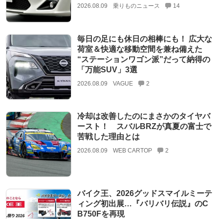
2026.08.09
乗りものニュース
14
毎日の足にも休日の相棒にも！ 広大な
荷室＆快適な移動空間を兼ね備えた
“ステーションワゴン派”だって納得の
「万能SUV」3選
2026.08.09
VAGUE
2
冷却は改善したのにまさかのタイヤバ
ースト！ スバルBRZが真夏の富士で
苦戦した理由とは
2026.08.09
WEB CARTOP
2
バイク王、2026グッドスマイルミーテ
ィング初出展…『バリバリ伝説』のC
B750Fを再現