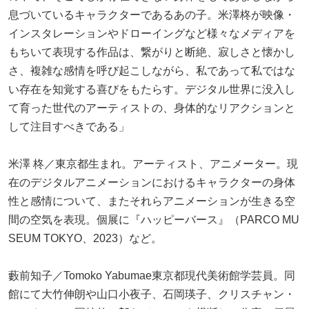
息づいているキャラクターであるあの子。米澤柊が映像・
インスタレーションやドローイングなど様々なメディアを
もちいて表現する作品は、繋がりと断絶、寂しさと懐かし
さ、複雑な感情を呼び起こしながら、私であって私ではな
い存在を知覚する喜びをもたらす。デジタル世界に没入し
て育った世代のアーティストの、身体的なリアクションと
して注目すべきである」
米澤 柊／東京都生まれ。アーティスト、アニメーター。現
在のデジタルアニメーションにおけるキャラクターの身体
性と感情について、またそれらアニメーションが生きる空
間の空気を表現。個展に『ハッピーバース』（PARCO MU
SEUM TOKYO、2023）など。
藪前知子／Tomoko Yabumae東京都現代美術館学芸員。同
館にて大竹伸朗や山口小夜子、石岡瑛子、クリスチャン・