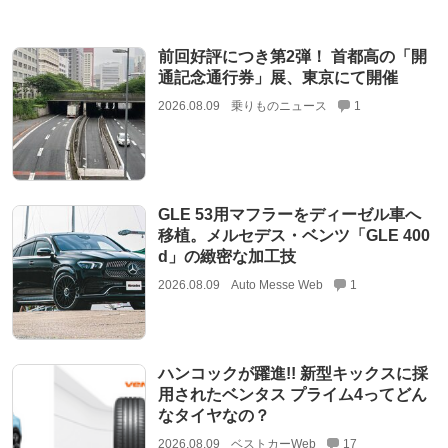
前回好評につき第2弾！ 首都高の「開
通記念通行券」展、東京にて開催
2026.08.09
乗りものニュース
1
GLE 53用マフラーをディーゼル車へ
移植。メルセデス・ベンツ「GLE 400
d」の緻密な加工技
2026.08.09
Auto Messe Web
1
ハンコックが躍進!! 新型キックスに採
用されたベンタス プライム4ってどん
なタイヤなの？
2026.08.09
ベストカーWeb
17