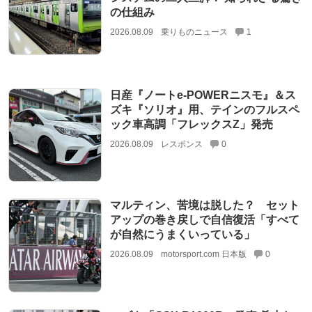
の仕組み
2026.08.09
乗りものニュース
1
日産『ノートe-POWERニスモ』＆ス
ズキ『ソリオ』用、テインのフルスペ
ック車高調「フレックスZ」発売
2026.08.09
レスポンス
0
マルティン、苦境は脱した？ セット
アップの巻き戻しで自信復活「すべて
が自然にうまくいっている」
2026.08.09
motorsport.com 日本版
0