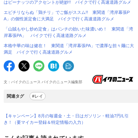
はピーナッツのアクセントが絶妙!! バイクで行く高速道路グルメ
エビチリならぬ「鶏チリ」でご飯がススム!! 東関道「湾岸幕張P
A」の個性派定食に大満足 バイクで行く高速道路グルメ
「山賊もやし炒め定食」はパンチの効いた味濃いめ！ 東関道「湾
岸幕張PA」 バイクで行く高速道路グルメ
本格中華の味は健在！ 東関道「湾岸幕張PA」で濃厚な担々麺に大
満足 バイクで行く高速道路グルメ
文：バイクのニュース バイクのニュース編集部
関連タグ
#レイ
【キャンペーン】8月の毎週金・土・日はガソリン・軽油7円/L引
き！（要マイカー登録＆特定情報の入力）