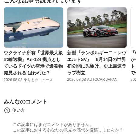
こんな記事も読まれています
ウクライナ所有「世界最大級
新型『ランボルギーニ・レヴ
「
の輸送機」An-124 拠点とし
エルトSV』 8月14日の世界
か
ているドイツの空港で爆発物
初公開に先駆け、史上最速ラ
ト
発見される 狙われた？
ップ樹立
で
2026.08.08
AUTOCAR JAPAN
20
2026.08.08
乗りものニュース
みんなのコメント
使い方
この記事にはまだコメントがありません。
この記事に対するあなたの意見や感想を投稿しませんか？