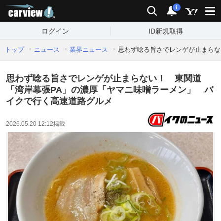
carview!
検索
通知
i
ログイン
ID新規取得
トップ
ニュース
業界ニュース
思わず唸る旨さでレンゲが止まらな
思わず唸る旨さでレンゲが止まらない！ 東関道
「湾岸幕張PA」の濃厚「ヤマニ味噌ラーメン」 バ
イクで行く高速道路グルメ
2026.05.20 12:12
掲載