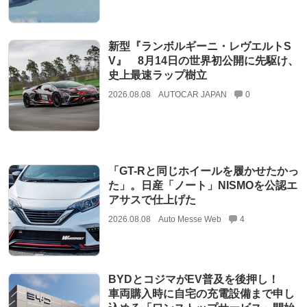
新型『ランボルギーニ・レヴエルトS
V』 8月14日の世界初公開に先駆け、
史上最速ラップ樹立
2026.08.08
AUTOCAR JAPAN
0
「GT-Rと同じホイールを履かせたかっ
た」。日産「ノート」NISMOを公認エ
アサスで仕上げた
2026.08.08
Auto Messe Web
4
BYDとコジマがEV普及を後押し！
車両購入時に自宅の充電設備まで申し