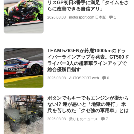
リスGP初日3番手に満足「タイムをさ
らに改善できる自信アリ」
2026.08.08
motorsport.com 日本版
1
TEAM 5ZIGENが鈴鹿1000kmのドラ
イバーラインアップを発表。GT500ド
ライバー3人の超豪華ラインアップで
総合優勝目指す
2026.08.08
AUTOSPORT web
0
ボタンでもキーでもエンジンが掛から
ない!? 運が悪いと「地獄の連打」 米
兵を苦しめた「クセ強の軍用車」とは
2026.08.08
乗りものニュース
7