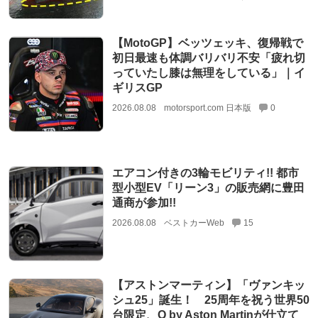
【MotoGP】ベッツェッキ、復帰戦で
初日最速も体調バリバリ不安「疲れ切
っていたし膝は無理をしている」｜イ
ギリスGP
2026.08.08
motorsport.com 日本版
0
エアコン付きの3輪モビリティ!! 都市
型小型EV「リーン3」の販売網に豊田
通商が参加!!
2026.08.08
ベストカーWeb
15
【アストンマーティン】「ヴァンキッ
シュ25」誕生！ 25周年を祝う世界50
台限定、Q by Aston Martinが仕立て