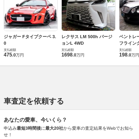
ジャガー Fタイプクーペ 3.
レクサス LM 500h バージ
ベントレ
0
ョンL 4WD
フライングス
支払総額
支払総額
支払総額
475
1698
198
.
0
.
0
.
0
万円
万円
万
車査定を依頼する
あなたの愛車、今いくら？
申込み
最短3時間後
に
最大20社
から愛車の査定結果をWebでお知ら
せ！