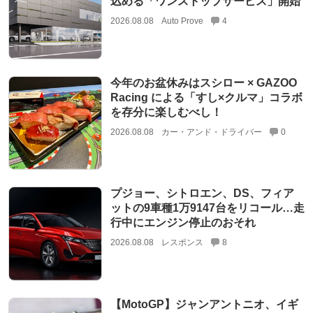
込める「ワンストップサービス」開始
2026.08.08
Auto Prove
4
今年のお盆休みはスシロー × GAZOO
Racing による「すし×クルマ」コラボ
を存分に楽しむべし！
2026.08.08
カー・アンド・ドライバー
0
プジョー、シトロエン、DS、フィア
ットの9車種1万9147台をリコール…走
行中にエンジン停止のおそれ
2026.08.08
レスポンス
8
【MotoGP】ジャンアントニオ、イギ