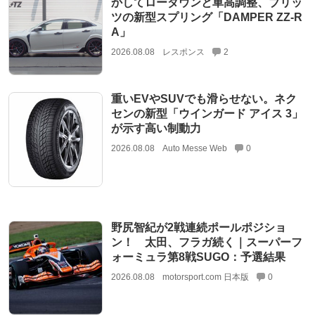
かしてローダウンと車高調整、ブリッ
ツの新型スプリング「DAMPER ZZ-R
A」
2026.08.08
レスポンス
2
重いEVやSUVでも滑らせない。ネク
センの新型「ウインガード アイス 3」
が示す高い制動力
2026.08.08
Auto Messe Web
0
野尻智紀が2戦連続ポールポジショ
ン！ 太田、フラガ続く｜スーパーフ
ォーミュラ第8戦SUGO：予選結果
2026.08.08
motorsport.com 日本版
0