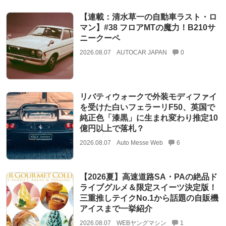
【連載：清水草一の自動車ラスト・ロ
マン】#38 フロアMTの魔力！B210サ
ニークーペ
2026.08.07
AUTOCAR JAPAN
0
リバティウォークで外装モディファイ
を受けた白いフェラーリF50、英国で
純正色「漆黒」に生まれ変わり推定10
億円以上で落札？
2026.08.07
Auto Messe Web
6
【2026夏】高速道路SA・PAの絶品ド
ライブグルメ＆限定スイーツ決定版！
三重推しテイクNo.1から話題の自販機
アイスまで一挙紹介
2026.08.07
WEBヤングマシン
1