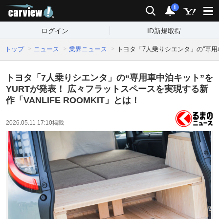
carview!
検索
通知
i
ログイン
ID新規取得
トップ
ニュース
業界ニュース
トヨタ「7人乗りシエンタ」の“専用車
トヨタ「7人乗りシエンタ」の“専用車中泊キット”を
YURTが発表！ 広々フラットスペースを実現する新
作「VANLIFE ROOMKIT」とは！
2026.05.11 17:10
掲載