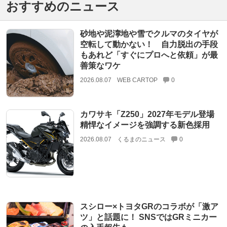
おすすめのニュース
砂地や泥濘地や雪でクルマのタイヤが
空転して動かない！ 自力脱出の手段
もあれど「すぐにプロへと依頼」が最
善策なワケ
2026.08.07
WEB CARTOP
0
カワサキ「Z250」2027年モデル登場
精悍なイメージを強調する新色採用
2026.08.07
くるまのニュース
0
スシロー×トヨタGRのコラボが「激ア
ツ」と話題に！ SNSではGRミニカー