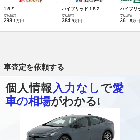
1.5 Z
ハイブリッド 1.5 Z
ハイブリッド
支払総額
支払総額
支払総額
298
384
361
.
1
.
9
.
8
万円
万円
万
車査定を依頼する
個人情報
入力なし
で
愛
車の相場
がわかる!