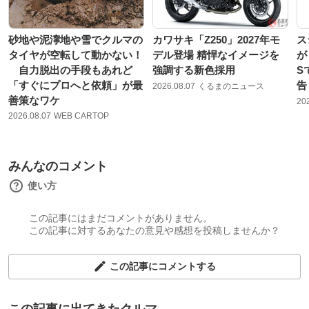
砂地や泥濘地や雪でクルマの
カワサキ「Z250」2027年モ
ス
タイヤが空転して動かない！
デル登場 精悍なイメージを
が
自力脱出の手段もあれど
強調する新色採用
S
「すぐにプロへと依頼」が最
告
2026.08.07
くるまのニュース
善策なワケ
20
2026.08.07
WEB CARTOP
みんなのコメント
使い方
この記事にはまだコメントがありません。
この記事に対するあなたの意見や感想を投稿しませんか？
この記事にコメントする
この記事に出てきたクルマ