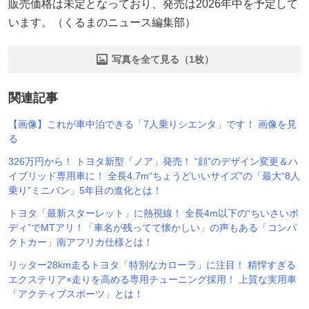
販売価格は未定となっており、発売は2026年中を予定して
います。（くるまのニュース編集部）
写真を全て見る（1枚）
関連記事
【画像】これが車中泊できる「7人乗りシエンタ」です！ 画像を見
る
326万円から！ トヨタ新型「ノア」発売！ “顔”のデザイン変更＆ハ
イブリッド専用車に！ 全長4.7m“ちょうどいいサイズ”の「最大“8人
乗り”ミニバン」5年目の進化とは！
トヨタ「最新スターレット」に熱視線！ 全長4m以下の“ちいさいボ
ディ”でMTアリ！「車名が残ってて懐かしい」の声もある「コンパ
クトカー」南アフリカ仕様とは！
リッター28km走るトヨタ「特別なカローラ」に注目！ 精悍すぎる
エクステリア×走りを高める専用チューニング採用！ 上質な実用車
「アクティブスポーツ」とは！