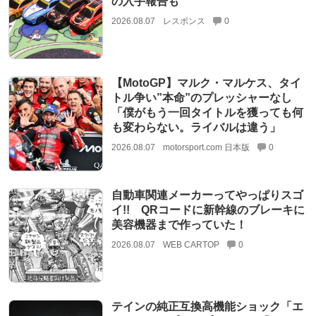
の入手報告も
2026.08.07
レスポンス
0
【MotoGP】マルク・マルケス、タイ
トル争い”本命”のプレッシャーなし
「僕がもう一回タイトルを獲っても何
も変わらない。ライバルは違う」
2026.08.07
motorsport.com 日本版
0
自動車関連メーカーってやっぱりスゴ
イ!! QRコードに新幹線のブレーキに
美容機器まで作っていた！
2026.08.07
WEB CARTOP
0
テインの純正互換高機能ショック「エ