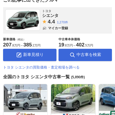
トヨタ
シエンタ
4.
4
1,270件
マイカー登録
新車価格
中古車本体価格
（税込）
207
385
19
402
.
8万円
～
.
2万円
.
8万円
～
.
5万円
新車見積り
中古車を検索
トヨタ シエンタの買取価格・査定相場を調べる
全国のトヨタ シエンタ中古車一覧
(5,890件)