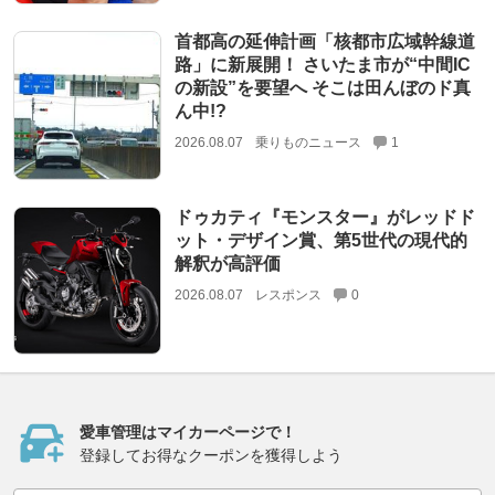
首都高の延伸計画「核都市広域幹線道
路」に新展開！ さいたま市が“中間IC
の新設”を要望へ そこは田んぼのド真
ん中!?
2026.08.07
乗りものニュース
1
ドゥカティ『モンスター』がレッドド
ット・デザイン賞、第5世代の現代的
解釈が高評価
2026.08.07
レスポンス
0
愛車管理はマイカーページで！
登録してお得なクーポンを獲得しよう