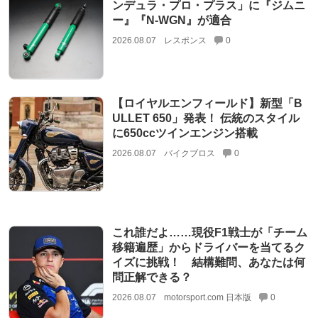
ンデュラ・プロ・プラス」に『ジムニ
ー』『N-WGN』が適合
2026.08.07
レスポンス
0
【ロイヤルエンフィールド】新型「B
ULLET 650」発表！ 伝統のスタイル
に650ccツインエンジン搭載
2026.08.07
バイクブロス
0
これ誰だよ……現役F1戦士が「チーム
移籍遍歴」からドライバーを当てるク
イズに挑戦！ 結構難問、あなたは何
問正解できる？
2026.08.07
motorsport.com 日本版
0