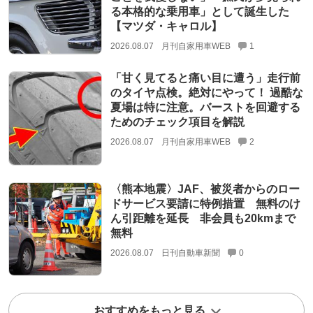
る本格的な乗用車」として誕生した
【マツダ・キャロル】
2026.08.07
月刊自家用車WEB
1
「甘く見てると痛い目に遭う」走行前
のタイヤ点検。絶対にやって！ 過酷な
夏場は特に注意。バーストを回避する
ためのチェック項目を解説
2026.08.07
月刊自家用車WEB
2
〈熊本地震〉JAF、被災者からのロー
ドサービス要請に特例措置 無料のけ
ん引距離を延長 非会員も20kmまで
無料
2026.08.07
日刊自動車新聞
0
おすすめをもっと見る