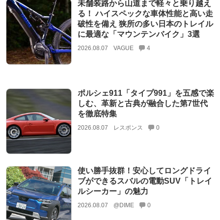
未舗装路から山道まで軽々と乗り越え
る！ ハイスペックな車体性能と高い走
破性を備え 狭所の多い日本のトレイル
に最適な「マウンテンバイク」3選
2026.08.07
VAGUE
4
ポルシェ911「タイプ991」を五感で楽
しむ、革新と古典が融合した第7世代
を徹底特集
2026.08.07
レスポンス
0
使い勝手抜群！安心してロングドライ
ブができるスバルの電動SUV「トレイ
ルシーカー」の魅力
2026.08.07
@DIME
0