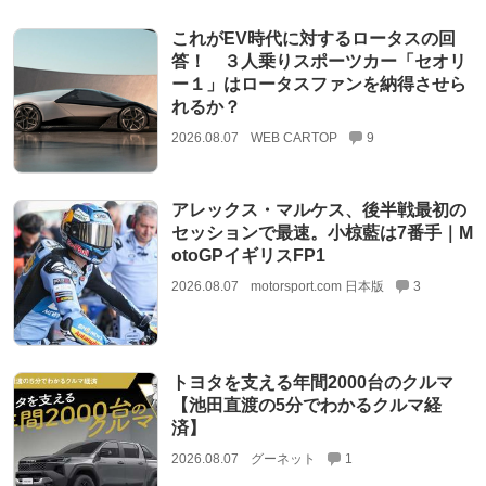
これがEV時代に対するロータスの回
答！ ３人乗りスポーツカー「セオリ
ー１」はロータスファンを納得させら
れるか？
2026.08.07
WEB CARTOP
9
アレックス・マルケス、後半戦最初の
セッションで最速。小椋藍は7番手｜M
otoGPイギリスFP1
2026.08.07
motorsport.com 日本版
3
トヨタを支える年間2000台のクルマ
【池田直渡の5分でわかるクルマ経
済】
2026.08.07
グーネット
1