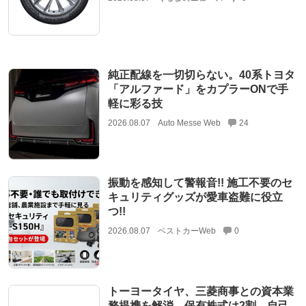
純正配線を一切切らない。40系トヨタ
「アルファード」をカプラーONで手
軽に彩る技
2026.08.07
Auto Messe Web
24
振動を感知して警報音!! 施工不要のセ
キュリティグッズが愛車盗難に役立
つ!!
2026.08.07
ベストカーWeb
0
トーヨータイヤ、三菱商事との資本業
務提携を解消 保有株式は2割 自己