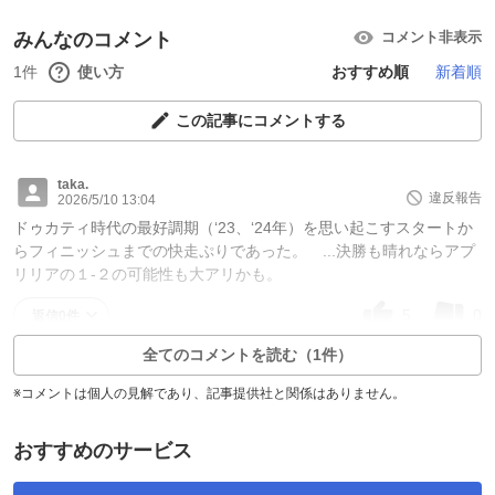
みんなのコメント
コメント非表示
1件
使い方
おすすめ順
新着順
この記事にコメントする
taka.
違反報告
2026/5/10 13:04
ドゥカティ時代の最好調期（‘23、‘24年）を思い起こすスタートか
らフィニッシュまでの快走ぷりであった。 ...決勝も晴れならアプ
リリアの１-２の可能性も大アリかも。
5
0
返信0件
全てのコメントを読む（1件）
※コメントは個人の見解であり、記事提供社と関係はありません。
おすすめのサービス