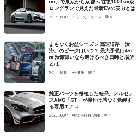
on」で東京から京都へ 往復1000km級
ロングランで見えた最新EVの実力とは
2026.08.07
くるまのニュース
5
まもなくお盆シーズン 高速道路「渋
滞」のピークはいつ？ 最大予想は45k
m 渋滞嫌いなら避けるべき日時と場所
とは
2026.08.07
VAGUE
2
純正パーツを移植した結果。メルセデ
スAMG「GT」が後付け感なく覚醒す
る専用エアロ
2026.08.07
Auto Messe Web
4