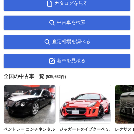
カタログを見る
中古車を検索
査定相場を調べる
新車を見積る
全国の中古車一覧
(535,662件)
ベントレー コンチネンタル
ジャガー Fタイプクーペ 3.
レクサス L