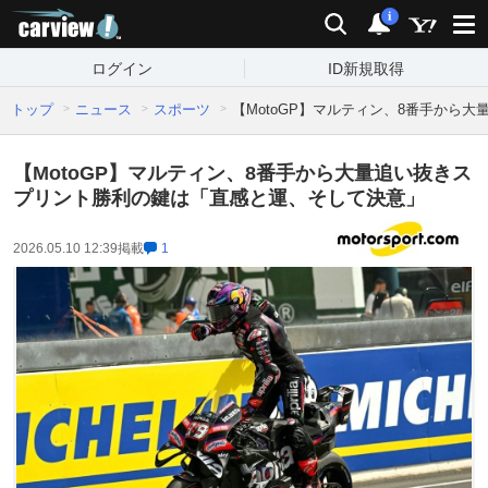
carview!
検索
通知
i
ログイン
ID新規取得
トップ
ニュース
スポーツ
【MotoGP】マルティン、8番手から
【MotoGP】マルティン、8番手から大量追い抜きス
プリント勝利の鍵は「直感と運、そして決意」
2026.05.10 12:39
掲載
1