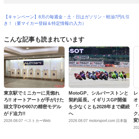
【キャンペーン】8月の毎週金・土・日はガソリン・軽油7円/L引
き！（要マイカー登録＆特定情報の入力）
こんな記事も読まれています
東京駅でミニカーに見惚れ
MotoGP、シルバーストンと
レ
ろ!! オートアートが手がけた
契約延長。イギリスGP開催
オ
頭文字Dや007の精密モデル
を少なくとも2028年まで継続
「
がド迫力!!
へ
ク
変
2026.08.07
ベストカーWeb
2026.08.07
motorsport.com 日本版
20