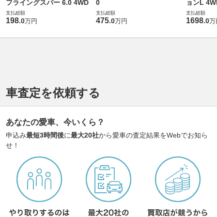
フライングスパー 6.0 4WD
0
ョンL 4W
支払総額
支払総額
支払総額
198
475
1698
.
0
.
0
.
0
万円
万円
万
車査定を依頼する
あなたの愛車、今いくら？
申込み
最短3時間後
に
最大20社
から愛車の査定結果をWebでお知ら
せ！