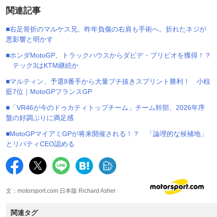
関連記事
■右足骨折のマルケス兄、昨年負傷の右肩も手術へ。折れたネジが
悪影響と明かす
■ホンダMotoGP、トラックハウスからダビデ・ブリビオを獲得！？
テック3はKTM継続か
■マルティン、予選8番手から大量ブチ抜きスプリント勝利！ 小椋
藍7位｜MotoGPフランスGP
■「VR46が今のドゥカティトップチーム」チーム幹部、2026年序
盤の好調ぶりに満足感
■MotoGPマイアミGPが将来開催される！？ 「論理的な候補地」
とリバティCEO認める
文：motorsport.com 日本版 Richard Asher
関連タグ