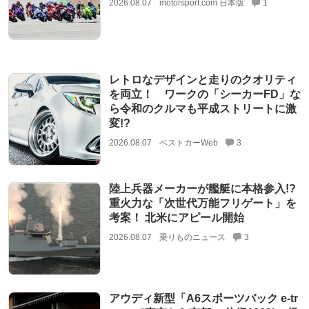
2026.08.07
motorsport.com 日本版
1
レトロなデザインと走りのクオリティ
を両立！ ワークの「シーカーFD」な
ら令和のクルマも平成ストリートに激
変!?
2026.08.07
ベストカーWeb
3
陸上兵器メーカーが艦艇に本格参入!?
重火力な「次世代万能フリゲート」を
考案！ 北米にアピール開始
2026.08.07
乗りものニュース
3
アウディ新型「A6スポーツバック e-tr