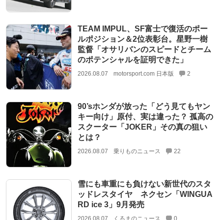
TEAM IMPUL、SF富士で復活のポー
ルポジション＆2位表彰台。星野一樹
監督「オサリバンのスピードとチーム
のポテンシャルを証明できた」
2026.08.07
motorsport.com 日本版
2
90’sホンダが放った「どう見てもヤン
キー向け」原付、実は違った？ 孤高の
スクーター「JOKER」その真の狙い
とは？
2026.08.07
乗りものニュース
22
雪にも車重にも負けない新世代のスタ
ッドレスタイヤ ネクセン「WINGUA
RD ice 3」9月発売
2026.08.07
くるまのニュース
0