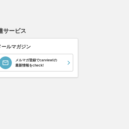
連サービス
メールマガジン
メルマガ登録でcarview!の
最新情報をcheck!