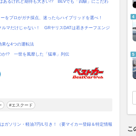
はあるけれど期待も大きい!? BEVでも「四駆」にこだわ
）
スターをプロがガチ採点、迷ったらハイブリッドを選べ！
ルマだけじゃない！ GRヤリスDATは若きチーフエンジ
効果な4つの運転法
か!? 一世を風靡した「猛車」列伝
ー
#エスクード
はガソリン・軽油7円/L引き！（要マイカー登録＆特定情報
こ