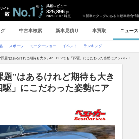
掲載レビュー
325,896
件
時点
※新車カタログのある自動車総合情報
2026.08.07
ログ
中古車検索
新車見積り
車買取
ニュース
品
スポーツ
モーターショー
イベント
ランキング
“課題”はあるけれど期待も大きい!? BEVでも「四駆」にこだわった姿勢にアッパレ！
課題”はあるけれど期待も大き
「四駆」にこだわった姿勢にア