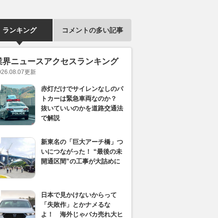
ランキング
コメントの多い記事
業界ニュースアクセスランキング
026.08.07
更新
赤灯だけでサイレンなしのパ
トカーは緊急車両なのか？
抜いていいのかを道路交通法
で解説
新東名の「巨大アーチ橋」つ
いにつながった！ “最後の未
開通区間”の工事が大詰めに
日本で見かけないからって
「失敗作」とかナメるな
よ！ 海外じゃバカ売れ大ヒ