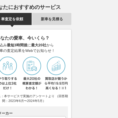
なたにおすすめのサービス
車査定を依頼
新車を見積る
あなたの愛車、今いくら？
込み
最短3時間後
に
最大20社
から
車の査定結果をWebでお知らせ！
1：本サービスで実施のアンケートより （回答期
間：2023年6月〜2024年5月）
メーカー