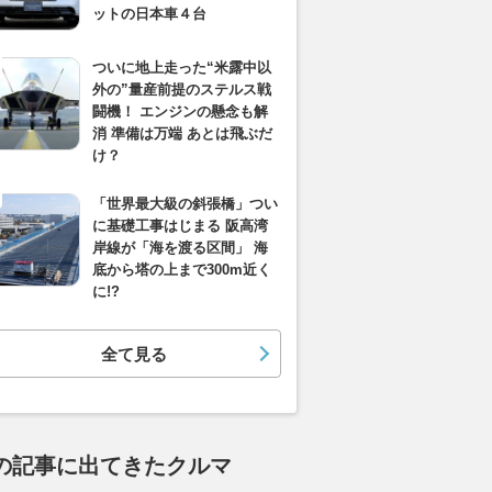
ットの日本車４台
ついに地上走った“米露中以
外の”量産前提のステルス戦
闘機！ エンジンの懸念も解
消 準備は万端 あとは飛ぶだ
け？
「世界最大級の斜張橋」つい
に基礎工事はじまる 阪高湾
岸線が「海を渡る区間」 海
底から塔の上まで300m近く
に!?
全て見る
の記事に出てきたクルマ