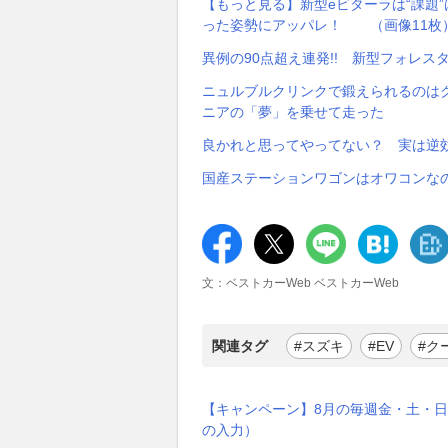
【もっと見る】新型eビターラは“課題”
った姿勢にアッパレ！ （画像11枚
異例の90点超え連発!! 新型フォレ
ニュルブルクリンクで鍛えられるのはク
ニアの「夢」を乗せて走った
良かれと思ってやってない？ 実は逆
国産ステーションワゴンはオワコンなの
文：ベストカーWeb ベストカーWeb
関連タグ
#スズキ
#EV
#ク
【キャンペーン】8月の毎週金・土・日
の入力）