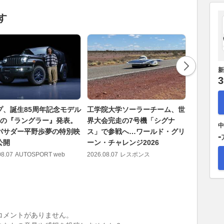
す
新
3
プ、誕生85周年記念モデル
工学院大学ソーラーチーム、世
「もう帰
弾の『ラングラー』発表。
界大会完走の7号機「シグナ
も... 
中
バサダー平野歩夢の特別映
ス」で参戦へ…ワールド・グリ
所が重要
-
公開
ーン・チャレンジ2026
暑を忘れ
の「SA・
08.07
AUTOSPORT web
2026.08.07
レスポンス
2026.08.07
コメントがありません。