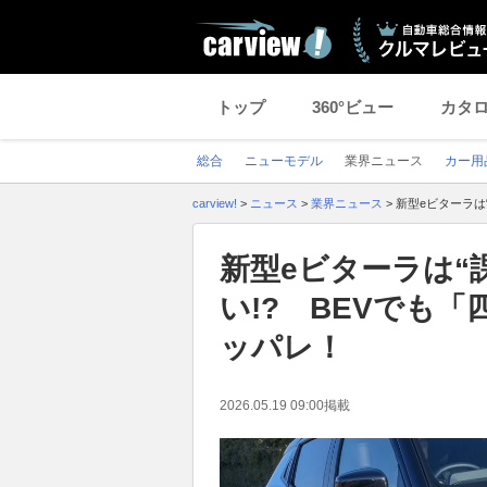
トップ
360°ビュー
カタ
総合
ニューモデル
業界ニュース
カー用
carview!
>
ニュース
>
業界ニュース
>
新型eビターラは
新型eビターラは“
い!? BEVでも
ッパレ！
2026.05.19 09:00
掲載