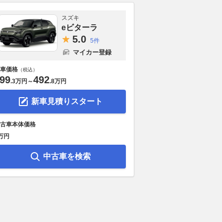
スズキ
eビターラ
5.
0
5件
マイカー登録
車価格
（税込）
99
492
.
3万円
～
.
8万円
新車見積りスタート
りたくない」と思うか
未発表のランボルギーニ最新モ
ベントレー初
暑い日のドライブは休憩場
デル『レヴエルトSV』がホッ
ル』、「キュ
古車本体価格
！ 都心から2時間、猛
ケンハイムでラップレコードを
ン」搭載…4
万円
る“高原の涼風”が魅力
樹立
体験を最適化
PA」3選
2026.08.07
AUTOSPORT web
2026.08.07
レス
中古車を検索
VAGUE