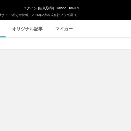
ログイン
[
新規取得
]
Yahoo! JAPAN
サイト5社との比較（2026年2月株式会社プラグ調べ）
オリジナル記事
マイカー