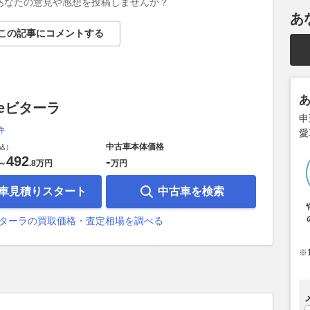
あなたの意見や感想を投稿しませんか？
あ
この記事にコメントする
eビターラ
申
件
愛
中古車本体価格
込）
492
-
～
.
8万円
万円
車見積りスタート
中古車を検索
ビターラの買取価格・査定相場を調べる
※