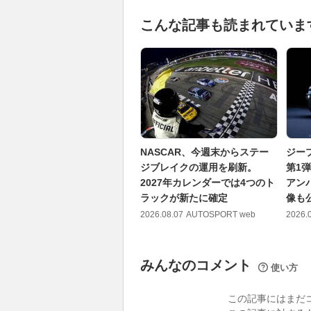
こんな記事も読まれていま
NASCAR、今週末からステー
ジー
ジブレイクの運用を刷新。
第1
2027年カレンダーでは4つのト
アン
ラックが新たに確定
像も
2026.08.07
AUTOSPORT web
2026.
みんなのコメント
使い方
この記事にはまだ