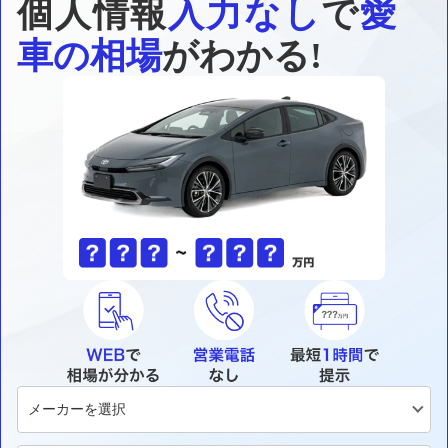
個人情報
入力なし
で
愛
車の相場
がわかる!