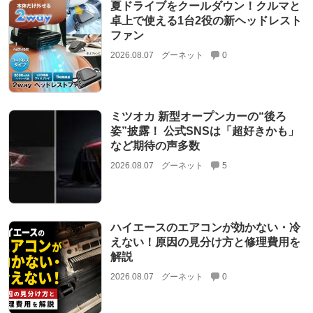
夏ドライブをクールダウン！クルマと
卓上で使える1台2役の新ヘッドレスト
ファン
2026.08.07
グーネット
0
ミツオカ 新型オープンカーの“後ろ
姿”披露！ 公式SNSは「超好きかも」
など期待の声多数
2026.08.07
グーネット
5
ハイエースのエアコンが効かない・冷
えない！原因の見分け方と修理費用を
解説
2026.08.07
グーネット
0