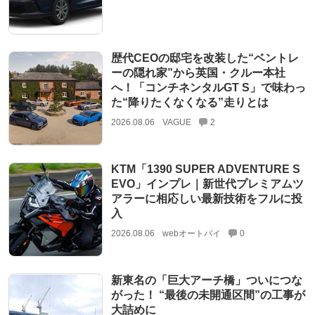
歴代CEOの邸宅を改装した“ベントレ
ーの隠れ家”から英国・クルー本社
へ！「コンチネンタルGT S」で味わっ
た“降りたくなくなる”走りとは
2026.08.06
VAGUE
2
KTM「1390 SUPER ADVENTURE S
EVO」インプレ｜新世代プレミアムツ
アラーに相応しい最新技術をフルに投
入
2026.08.06
webオートバイ
0
新東名の「巨大アーチ橋」ついにつな
がった！ “最後の未開通区間”の工事が
大詰めに