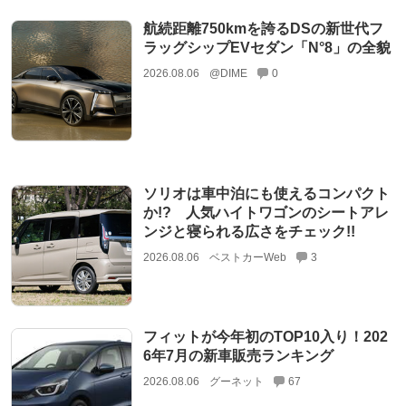
航続距離750kmを誇るDSの新世代フ
ラッグシップEVセダン「N°8」の全貌
2026.08.06
@DIME
0
ソリオは車中泊にも使えるコンパクト
か!? 人気ハイトワゴンのシートアレ
ンジと寝られる広さをチェック!!
2026.08.06
ベストカーWeb
3
フィットが今年初のTOP10入り！202
6年7月の新車販売ランキング
2026.08.06
グーネット
67