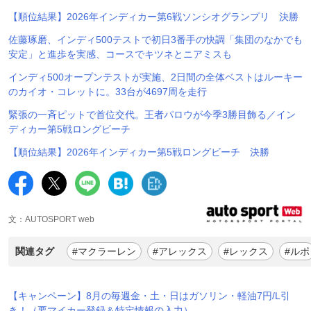
【順位結果】2026年インディカー第6戦ソンシオグランプリ 決勝
佐藤琢磨、インディ500テストで初日3番手の快調「集団のなかでも
安定」と進歩を実感、コースでキツネとニアミスも
インディ500オープンテストが実施、2日間の全体ベストはルーキー
のカイオ・コレットに。33台が4697周を走行
緊張の一斉ピットで首位交代。王者パロウが今季3勝目飾る／イン
ディカー第5戦ロングビーチ
【順位結果】2026年インディカー第5戦ロングビーチ 決勝
文：AUTOSPORT web
関連タグ
#マクラーレン
#アレックス
#レックス
#ルポ
【キャンペーン】8月の毎週金・土・日はガソリン・軽油7円/L引
き！（要マイカー登録＆特定情報の入力）