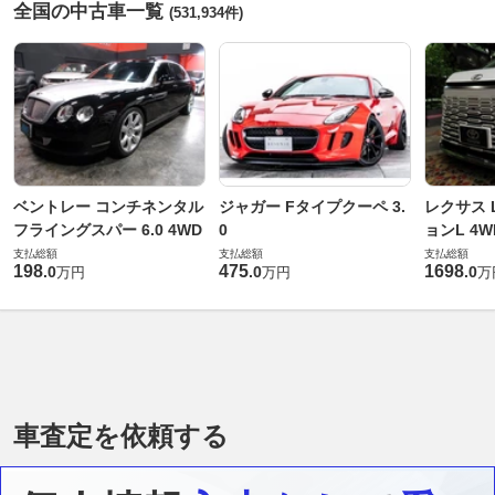
全国の中古車一覧
(531,934件)
ベントレー コンチネンタル
ジャガー Fタイプクーペ 3.
レクサス L
フライングスパー 6.0 4WD
0
ョンL 4W
支払総額
支払総額
支払総額
198
475
1698
.
0
.
0
.
0
万円
万円
万
車査定を依頼する