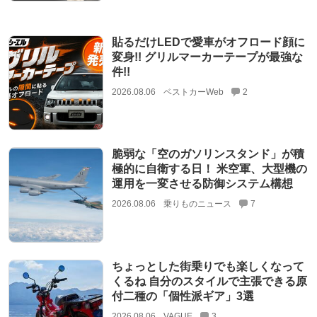
貼るだけLEDで愛車がオフロード顔に
変身!! グリルマーカーテープが最強な
件!!
2026.08.06
ベストカーWeb
2
脆弱な「空のガソリンスタンド」が積
極的に自衛する日！ 米空軍、大型機の
運用を一変させる防御システム構想
2026.08.06
乗りものニュース
7
ちょっとした街乗りでも楽しくなって
くるね 自分のスタイルで主張できる原
付二種の「個性派ギア」3選
2026.08.06
VAGUE
3