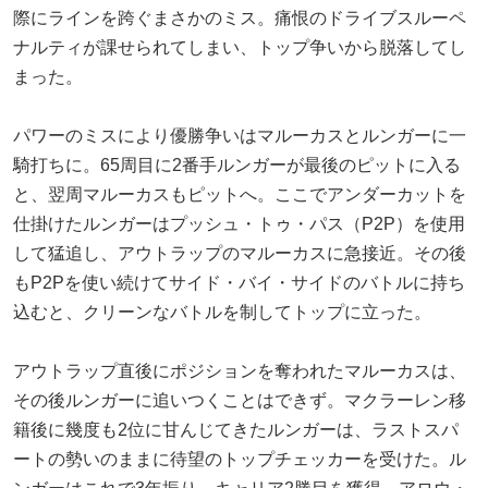
際にラインを跨ぐまさかのミス。痛恨のドライブスルーペ
ナルティが課せられてしまい、トップ争いから脱落してし
まった。
パワーのミスにより優勝争いはマルーカスとルンガーに一
騎打ちに。65周目に2番手ルンガーが最後のピットに入る
と、翌周マルーカスもピットへ。ここでアンダーカットを
仕掛けたルンガーはプッシュ・トゥ・パス（P2P）を使用
して猛追し、アウトラップのマルーカスに急接近。その後
もP2Pを使い続けてサイド・バイ・サイドのバトルに持ち
込むと、クリーンなバトルを制してトップに立った。
アウトラップ直後にポジションを奪われたマルーカスは、
その後ルンガーに追いつくことはできず。マクラーレン移
籍後に幾度も2位に甘んじてきたルンガーは、ラストスパ
ートの勢いのままに待望のトップチェッカーを受けた。ル