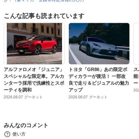
こんな記事も読まれています
アルファロメオ「ジュニア」
トヨタ「GR86」あの限定ボ
ス
スペシャルな限定車。アルカ
ディカラーが復活！ 一部改
能
ンターラ採用で洗練性とスポ
良で走り＆ビジュアルの魅力
ー
ーティを調和
アップ
20
2026.08.07
グーネット
2026.08.07
グーネット
みんなのコメント
使い方