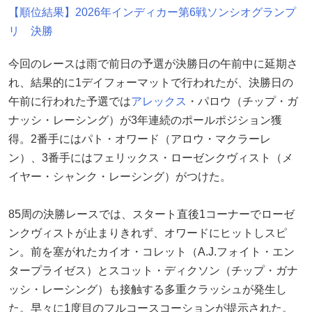
【順位結果】2026年インディカー第6戦ソンシオグランプ
リ 決勝
今回のレースは雨で前日の予選が決勝日の午前中に延期さ
れ、結果的に1デイフォーマットで行われたが、決勝日の
午前に行われた予選では
アレックス
・パロウ（チップ・ガ
ナッシ・レーシング）が3年連続のポールポジション獲
得。2番手にはパト・オワード（アロウ・マクラーレ
ン）、3番手にはフェリックス・ローゼンクヴィスト（メ
イヤー・シャンク・レーシング）がつけた。
85周の決勝レースでは、スタート直後1コーナーでローゼ
ンクヴィストが止まりきれず、オワードにヒットしスピ
ン。前を塞がれたカイオ・コレット（A.J.フォイト・エン
タープライゼス）とスコット・ディクソン（チップ・ガナ
ッシ・レーシング）も接触する多重クラッシュが発生し
た。早々に1度目のフルコースコーションが提示された。