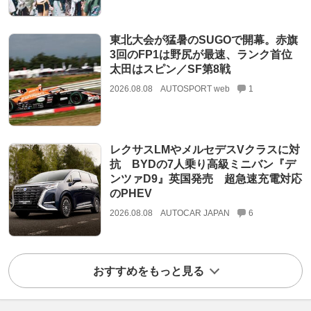
東北大会が猛暑のSUGOで開幕。赤旗
3回のFP1は野尻が最速、ランク首位
太田はスピン／SF第8戦
2026.08.08
AUTOSPORT web
1
レクサスLMやメルセデスVクラスに対
抗 BYDの7人乗り高級ミニバン『デ
ンツァD9』英国発売 超急速充電対応
のPHEV
2026.08.08
AUTOCAR JAPAN
6
おすすめをもっと見る