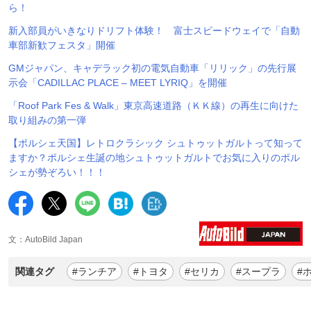
ら！
新入部員がいきなりドリフト体験！ 富士スピードウェイで「自動
車部新歓フェスタ」開催
GMジャパン、キャデラック初の電気自動車「リリック」の先行展
示会「CADILLAC PLACE – MEET LYRIQ」を開催
「Roof Park Fes & Walk」東京高速道路（ＫＫ線）の再生に向けた
取り組みの第一弾
【ポルシェ天国】レトロクラシック シュトゥットガルトって知って
ますか？ポルシェ生誕の地シュトゥットガルトでお気に入りのポル
シェが勢ぞろい！！！
文：AutoBild Japan
関連タグ
#ランチア
#トヨタ
#セリカ
#スープラ
#