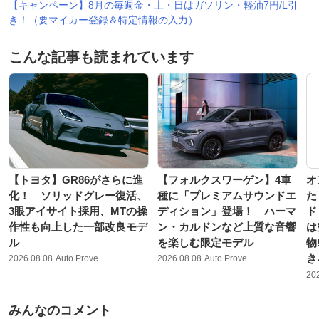
【キャンペーン】8月の毎週金・土・日はガソリン・軽油7円/L引
き！（要マイカー登録＆特定情報の入力）
こんな記事も読まれています
【トヨタ】GR86がさらに進
【フォルクスワーゲン】4車
オ
化！ ソリッドグレー復活、
種に「プレミアムサウンドエ
た
3眼アイサイト採用、MTの操
ディション」登場！ ハーマ
ド
作性も向上した一部改良モデ
ン・カルドンなど上質な音響
は
ル
を楽しむ限定モデル
物
き
2026.08.08
Auto Prove
2026.08.08
Auto Prove
20
みんなのコメント