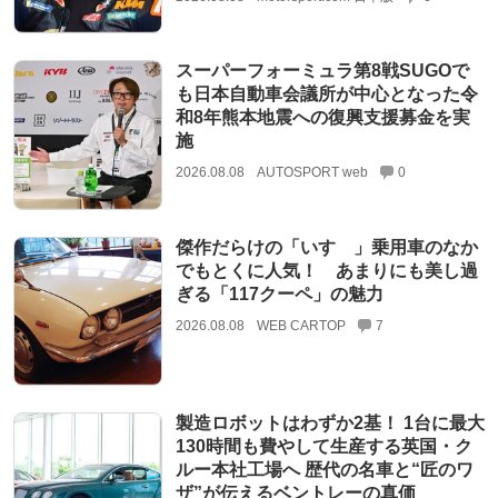
スーパーフォーミュラ第8戦SUGOで
も日本自動車会議所が中心となった令
和8年熊本地震への復興支援募金を実
施
2026.08.08
AUTOSPORT web
0
傑作だらけの「いすゞ」乗用車のなか
でもとくに人気！ あまりにも美し過
ぎる「117クーペ」の魅力
2026.08.08
WEB CARTOP
7
製造ロボットはわずか2基！ 1台に最大
130時間も費やして生産する英国・ク
ルー本社工場へ 歴代の名車と“匠のワ
ザ”が伝えるベントレーの真価