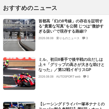
おすすめのニュース
首都高「幻の8号線」の存在を証明す
る“貴重な写真”を公開 じつは“微妙す
ぎる扱い”で現存する路線!?
2026.08.08
乗りものニュース
3
ミル、初日8番手で後半戦の出だしは
上々「グリップの高さが大きな助けと
なった」／第12戦イギリスGP
2026.08.08
AUTOSPORT web
0
【レーシングドライバー塚本ナナミの