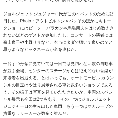
ジョルジェット ジュジャーロ氏がこのイベントのために訪
日した。Photo：アウトビルトジャパンそのほかにもトー
クショーにはピーター バラカンや馬場康夫をはじめ数えき
れないほどのゲストが参加したし、コンサートの演者には
森山良子や小野リサなど、本当にタダで聴いて良いの？と
思うようなビックネームが名を連ねた。
一台ずつ丹念に見ていては一日では見切れない数の自動車
が並ぶ会場。センターのステージからは絶え間ない音楽が
来場者を出迎える。とはいっても、オートモービル カウン
シルの目玉はやはり展示される車と数多いショップであろ
う。その様子は写真を見ていただきたいが、車両のスペシ
ャル展示も今回は2つもあり、その一つはジョルジェット
ジュジャーロの生み出した車両、もう一つはマカルーゾの
貴重なラリーカーか数多く並んだ。