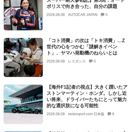
スーパー耐久参戦記】第5回：オート
ポリスで向き合った、自分の課題
2026.08.08
AUTOCAR JAPAN
0
「コト消費」の次は「トキ消費」…Z
世代の心をつかむ「謎解きイベン
ト」、ヤマハ発動機のねらいとは
2026.08.08
レスポンス
0
【海外F1記者の視点】大きく躓いたア
ストンマーティン・ホンダ。しかし近
い将来、ドライバーたちにとって魅力
的な選択肢になる可能性
2026.08.08
motorsport.com 日本版
6