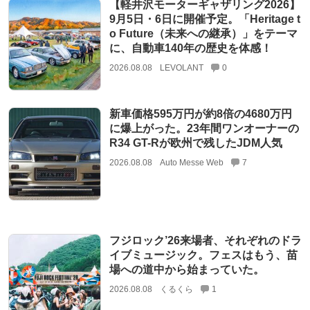
【軽井沢モーターギャザリング2026】
9月5日・6日に開催予定。「Heritage t
o Future（未来への継承）」をテーマ
に、自動車140年の歴史を体感！
2026.08.08
LEVOLANT
0
新車価格595万円が約8倍の4680万円
に爆上がった。23年間ワンオーナーの
R34 GT-Rが欧州で残したJDM人気
2026.08.08
Auto Messe Web
7
フジロック’26来場者、それぞれのドラ
イブミュージック。フェスはもう、苗
場への道中から始まっていた。
2026.08.08
くるくら
1