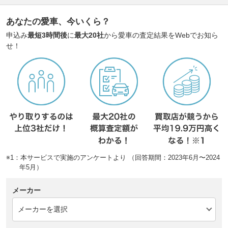
あなたの愛車、今いくら？
申込み
最短3時間後
に
最大20社
から愛車の査定結果をWebでお知ら
せ！
※1：本サービスで実施のアンケートより （回答期間：2023年6月〜2024
年5月）
メーカー