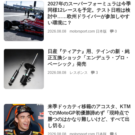
2027年のスーパーフォーミュラは今季
同様12レースを予定。テスト日程は検
討中……欧州ドライバーが参加しやす
い環境に？
2026.08.08
motorsport.com 日本版
0
日産『ティアナ』用、テインの新・純
正互換ショック「エンデュラ・プロ・
ベーシック」発売
2026.08.08
レスポンス
3
来季ドゥカティ移籍のアコスタ、KTM
でのMotoGP初優勝諦めず「現時点で
勝つのはかなり難しいけど、すべて出
し切る」
2026.08.08
motorsport.com 日本版
6