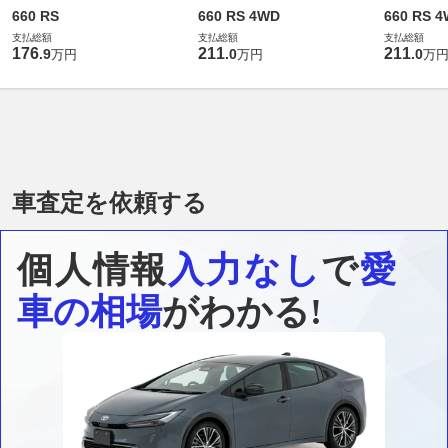
660 RS
660 RS 4WD
660 RS 
支払総額
支払総額
支払総額
176
211
211
.
9
.
0
.
0
万円
万円
万
車査定を依頼する
個人情報
入力なし
で
愛
車の相場
がわかる!