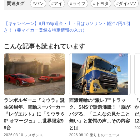
関連タグ
#バン
#アイ
#ライフ
#トヨタ
#ダイハツ
【キャンペーン】8月の毎週金・土・日はガソリン・軽油7円/L引
き！（要マイカー登録＆特定情報の入力）
こんな記事も読まれています
ランボルギーニ『ミウラ』誕
西濃運輸の“激レア”トラッ
「
生60周年、電動スーパーカー
ク、SNSで話題沸騰！「脳が
か
『レヴエルト』に「ミウラ 6
バグる」「こんなの見たこと
だ
0° オマージュ」…世界限定9
無い」と驚愕の声…その内容
1
9台
とは
20
2026.08.10
レスポンス
2026.08.10
乗りものニュース