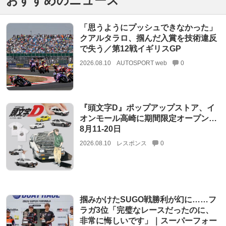
おすすめのニュース
「思うようにプッシュできなかった」
クアルタラロ、掴んだ入賞を技術違反
で失う／第12戦イギリスGP
2026.08.10
AUTOSPORT web
0
『頭文字D』ポップアップストア、イ
オンモール高崎に期間限定オープン…
8月11‐20日
2026.08.10
レスポンス
0
掴みかけたSUGO戦勝利が幻に……フ
ラガ3位「完璧なレースだったのに、
非常に悔しいです」｜スーパーフォー