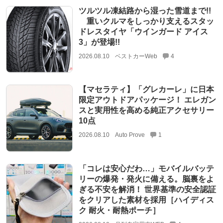
ツルツル凍結路から湿った雪道まで!!
重いクルマをしっかり支えるスタッ
ドレスタイヤ「ウインガード アイス
3」が登場!!
2026.08.10
ベストカーWeb
4
【マセラティ】「グレカーレ」に日本
限定アウトドアパッケージ！ エレガン
スと実用性を高める純正アクセサリー
10点
2026.08.10
Auto Prove
1
「コレは安心だわ…」モバイルバッテ
リーの爆発・発火に備える。脳裏をよ
ぎる不安を解消！ 世界基準の安全認証
をクリアした素材を採用［ハイディス
ク 耐火・耐熱ポーチ］