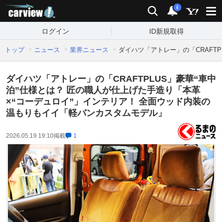
carview!
検索
通知
i
ログイン
ID新規取得
トップ
ニュース
業界ニュース
ダイハツ「アトレー」の「CRAFT
ダイハツ「アトレー」の「CRAFTPLUS」豪華“車中
泊”仕様とは？ 匠の職人が仕上げた手造り「本革
×“コーデュロイ”」インテリア！ 全面ウッド内装の
温もりもイイ「軽バンカスタムモデル」
2026.05.19 19:10
掲載
1