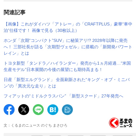
関連記事
【画像】これがダイハツ「アトレー」の「CRAFTPLUS」豪華“車中
泊”仕様です！ 画像で見る（30枚以上）
ホンダ「次期“コンパクト”SUV」に秘策アリ!? 2028年以降に発売
へ！ 三部社長が語る「次期型ヴェゼル」に搭載の「新開発パワート
レイン」とは
トヨタ新型「タンドラ／ハイランダー」発売から1ヵ月経過…“米国
生産モデル”日本展開の今後の展望にも期待高まる！
日産「新型エルグランド」 全面刷新された“キング・オブ・ミニバ
ン”の「異次元な走り」とは
フィアットの“ミドルクラスバン” 「新型スクード」27年発売へ
文：くるまのニュース のぐち まさひろ