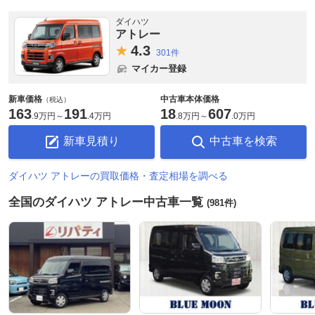
ダイハツ
アトレー
4.
3
301件
マイカー登録
新車価格
中古車本体価格
（税込）
163
191
18
607
.
9万円
～
.
4万円
.
8万円
～
.
0万円
新車見積り
中古車を検索
ダイハツ アトレーの買取価格・査定相場を調べる
全国のダイハツ アトレー中古車一覧
(981件)