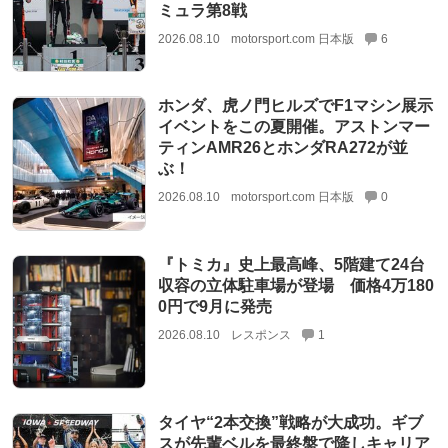
ミュラ第8戦
2026.08.10
motorsport.com 日本版
6
ホンダ、虎ノ門ヒルズでF1マシン展示
イベントをこの夏開催。アストンマー
ティンAMR26とホンダRA272が並
ぶ！
2026.08.10
motorsport.com 日本版
0
『トミカ』史上最高峰、5階建て24台
収容の立体駐車場が登場 価格4万180
0円で9月に発売
2026.08.10
レスポンス
1
タイヤ“2本交換”戦略が大成功。ギブ
スが先輩ベルを最終盤で降しキャリア