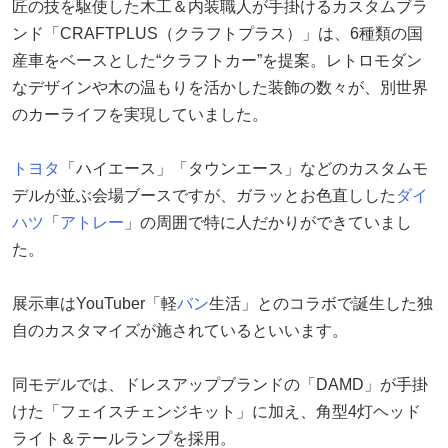
匠の技を駆使した木工＆内装職人が手掛けるカスタムブラ
ンド「CRAFTPLUS（クラフトプラス）」は、6種類の国
産車をベースとした“クラフトカー”を提案。レトロモダン
なデザインや木の温もりを活かした装飾の数々が、別世界
のカーライフを実現していました。
トヨタ
「ハイエース」「タウンエース」などのカスタムモ
デルが並ぶ会場ブースですが、ガラッとお色直しした
ダイ
ハツ
「
アトレー
」の周囲で特に人だかりができていまし
た。
展示車はYouTuber「軽
バン
生活」とのコラボで誕生した独
自のカスタマイズが施されているといいます。
同モデルでは、ドレスアップブランドの「DAMD」が手掛
けた「フェイスチェンジキット」に加え、角型4灯ヘッド
ライト＆テールランプを採用。