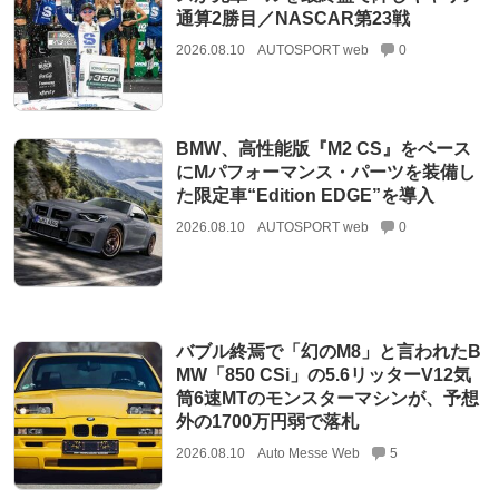
通算2勝目／NASCAR第23戦
2026.08.10
AUTOSPORT web
0
BMW、高性能版『M2 CS』をベース
にMパフォーマンス・パーツを装備し
た限定車“Edition EDGE”を導入
2026.08.10
AUTOSPORT web
0
バブル終焉で「幻のM8」と言われたB
MW「850 CSi」の5.6リッターV12気
筒6速MTのモンスターマシンが、予想
外の1700万円弱で落札
2026.08.10
Auto Messe Web
5