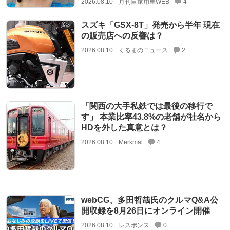
2026.08.10
月刊自家用車WEB
4
スズキ「GSX-8T」発売から半年 現在
の販売店への反響は？
2026.08.10
くるまのニュース
2
「関西の大手私鉄では最後の移行で
す」 本業比率43.8%の老舗が社名から
HDを外した真意とは？
2026.08.10
Merkmal
4
webCG、多田哲哉氏のクルマQ&A公
開収録を8月26日にオンライン開催
2026.08.10
レスポンス
0