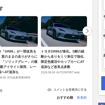
す
タ「GR86」が一部改良を
トヨタGR86が進化。S耐の経
トヨタGR
。意のままの走りがさらに
験から走りをミリ単位で強化、
の希少限
！「ソリッドグレー」の復
限定色復活やカップカーにAT
レー』復
3眼アイサイト採用、レー
追加など改良点多数
質感向上
両へAT追加も
2026.08.06
AUTOSPORT web
2026.08.06
08.06
月刊自家用車WEB
コメントを非表示にする
方
おすすめ順
新着順