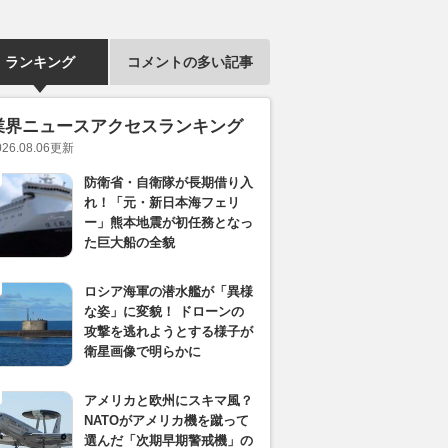
ランキング
コメントの多い記事
業界ニュースアクセスランキング
026.08.06
更新
防衛省・自衛隊が長期借り入
れ！「元・新日本海フェリ
ー」熊本地震が初任務となっ
た巨大船の全貌
ロシア海軍の潜水艦が「異様
な姿」に変貌！ ドローンの
攻撃を逃れようとする様子が
衛星画像で明らかに
アメリカと欧州にスキマ風？
NATOがアメリカ機を蹴って
選んだ「次期早期警戒機」の