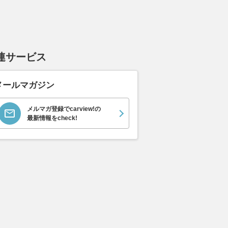
連サービス
メールマガジン
イス ゴース
ホンダ NSX 3.0
日産 エルグランド 3.5
日産 
メルマガ登録でcarview!の
最新情報をcheck!
スロイス ゴ
VIP パワーシートパッ
ック 
支払総額
898
.
0
万円
世代 / RR4)
ケージ
支払総額
支払総額
684
.
220
.
0
0
万円