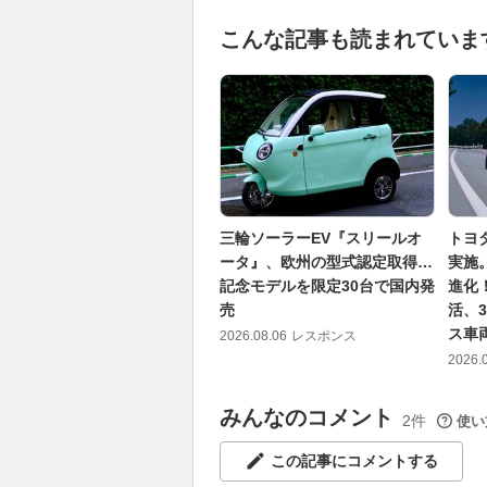
こんな記事も読まれていま
三輪ソーラーEV『スリールオ
トヨ
ータ』、欧州の型式認定取得…
実施
記念モデルを限定30台で国内発
進化
売
活、
ス車
2026.08.06
レスポンス
2026.
みんなのコメント
2件
使い
この記事にコメントする