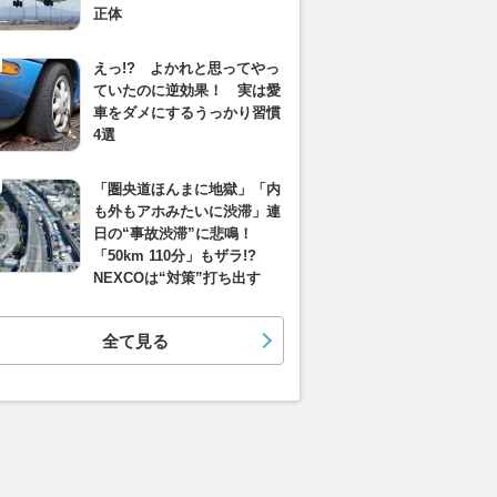
正体
えっ!? よかれと思ってやっ
ていたのに逆効果！ 実は愛
車をダメにするうっかり習慣
4選
「圏央道ほんまに地獄」「内
も外もアホみたいに渋滞」連
日の“事故渋滞”に悲鳴！
「50km 110分」もザラ!?
NEXCOは“対策”打ち出す
全て見る