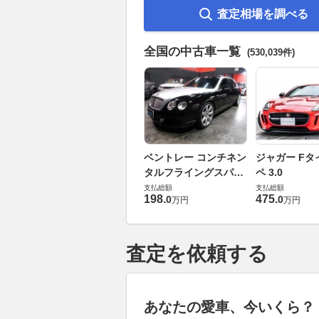
査定相場を調べる
全国の中古車一覧
(530,039件)
ベントレー コンチネン
ジャガー Fタ
タルフライングスパー
ペ 3.0
6.0 4WD
支払総額
支払総額
198
.
475
.
0
0
万円
万円
査定を依頼する
あなたの愛車、今いくら？