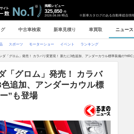
掲載レビュー
325,850
件
時点
※新車カタログのある自動車総合情報
2026.08.06
ログ
中古車検索
新車見積り
車買取
ニュース
品
スポーツ
モーターショー
イベント
ランキング
ホンダ「グロム」発売！ カラバリ変更現！ 新たに3色追加、アンダーカウル標準装備の“HRC
ンダ「グロム」発売！ カラバ
3色追加、アンダーカウル標
ラー”も登場