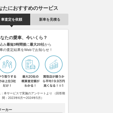
なたにおすすめのサービス
車査定を依頼
新車を見積る
あなたの愛車、今いくら？
込み
最短3時間後
に
最大20社
から
車の査定結果をWebでお知らせ！
1：本サービスで実施のアンケートより （回答期
間：2023年6月〜2024年5月）
メーカー