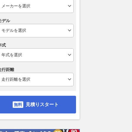
モデル
年式
86一部改良 2017年
トヨタ「GR86」改良モデルが
トヨタの2ド
走行距離
定カラー『ソリッドグ
登場！ MTの仕上げ精度アップ
「GR86」一
活 FRらしい走りの
で“走りの味わい”徹底追求 価
と新色「ソリ
格は293.6万円から
28日に受注開
AUTOCAR JAPAN
2026.08.06
乗りものニュース
2026.08.06
くる
見積りスタート