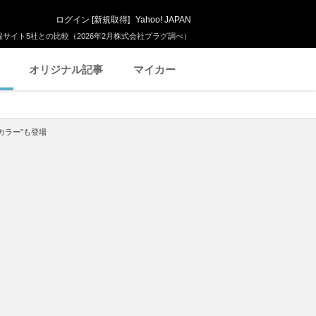
ログイン
[
新規取得
]
Yahoo! JAPAN
サイト5社との比較（2026年2月株式会社プラグ調べ）
オリジナル記事
マイカー
カラー”も登場