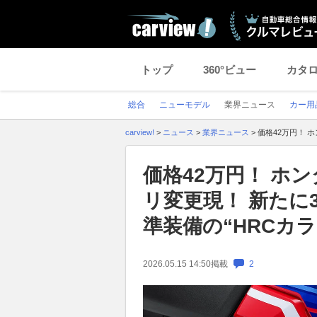
トップ
360°ビュー
カタ
総合
ニューモデル
業界ニュース
カー用
carview!
>
ニュース
>
業界ニュース
>
価格42万円！ 
価格42万円！ ホ
リ変更現！ 新たに
準装備の“HRCカ
2026.05.15 14:50
掲載
2