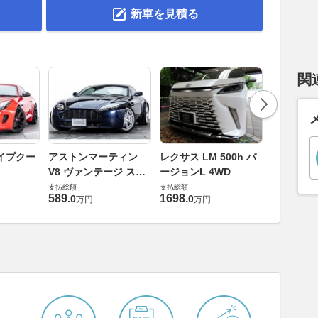
新車を見積る
関
ロールスロ
イプクー
アストンマーティン
レクサス LM 500h バ
ト ロール
V8 ヴァンテージ スポ
ージョンL 4WD
ースト(第1
支払総額
ーツシフト
支払総額
支払総額
905
.
1
万円
589
.
1698
.
0
0
万円
万円