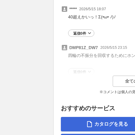
*****
2026/5/15 18:07
40超えかいっ！Σ(•ω• ﾉ)ﾉ
返信0件
DMP81Z_DW7
2026/5/15 23:15
四輪の不振分を回収するためにホ
返信0件
全て
※コメントは個人の
おすすめのサービス
カタログを見る