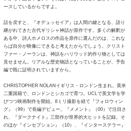
ースしているからですよ。
話を戻すと、『オデュッセイア』は人間の鍵となる、語り
継がれてきた古代ギリシャ神話が原作です。多くの解釈が
ある中、詩人ホメロスの作品を原作に選んだのは、これな
らば自分が映像にできると考えたからでしょう。クリスト
ファー・ノーランは、神話をハリウッド的作り物としては
見せません。リアルな歴史物語となっていることが、予告
編で既に証明されていますから。
CHRISTOPHER NOLANイギリス・ロンドン生まれ。英米
二重国籍で、ロンドンとシカゴで育つ。UCLで英文学を学
びつつ映画制作を開始。8ミリ撮影を経て『フォロウィン
グ』（99）で長編デビュー。『メメント』（00）で注目さ
れ、『ダークナイト』三部作が世界的大ヒットを記録。そ
のほか『インセプション』（10）、『インターステラー』