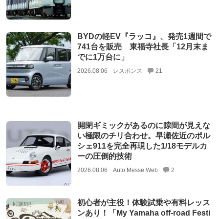
BYDの軽EV『ラッコ』、発売1週間で
741台を販売 東福寺社長「12月末ま
でに1万台に」
2026.08.06
レスポンス
21
開閉ギミックがあるのに隙間が見えな
い極限のチリ合わせ。早瀬佐近のポル
シェ911を完全再現した1/18モデルカ
ーの圧倒的技術
2026.08.06
Auto Messe Web
2
初心者が主役！体験試乗や有料レッス
ンあり！「My Yamaha off-road Festi