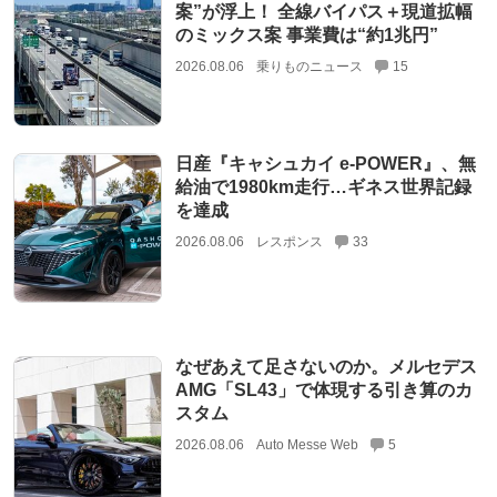
案”が浮上！ 全線バイパス＋現道拡幅
のミックス案 事業費は“約1兆円”
2026.08.06
乗りものニュース
15
日産『キャシュカイ e-POWER』、無
給油で1980km走行…ギネス世界記録
を達成
2026.08.06
レスポンス
33
なぜあえて足さないのか。メルセデス
AMG「SL43」で体現する引き算のカ
スタム
2026.08.06
Auto Messe Web
5