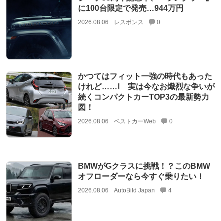
に100台限定で発売…944万円
2026.08.06
レスポンス
0
かつてはフィット一強の時代もあった
けれど……! 実は今なお熾烈な争いが
続くコンパクトカーTOP3の最新勢力
図！
2026.08.06
ベストカーWeb
0
BMWがGクラスに挑戦！？このBMW
オフローダーなら今すぐ乗りたい！
2026.08.06
AutoBild Japan
4