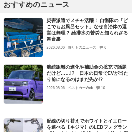
おすすめのニュース
災害派遣でメチャ活躍！ 自衛隊の「ど
こでもお風呂セット」なぜ自治体の運
営は無理？ 給排水の苦労と知られざる
舞台裏
2026.08.06
乗りものニュース
6
航続距離の進化や補助金の拡充で話題
だけど……!? 日本の日常でEVが当た
り前になるのはまだ先か!?
2026.08.06
ベストカーWeb
10
配線の切り替えでホワイトとイエロー
を選べる【キジマ】のLEDフォグラン