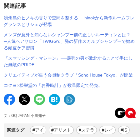
関連記事
済州島のヒノキの香りで空間を整える──hinokから新作ルームフレ
グランスとサシェが登場
メンズが意外と知らないシャンプー前の正しいルーティンとは？─
─人気ヘアサロン「TWIGGY.」発の新作スカルプシャンプーで始め
る頭皮ケア習慣
『スマッシング・マシーン』──最強の男が敗北することで手にし
た無敵のPRIDE
クリエイティブが集う会員制クラブ「Soho House Tokyo」が開業
コクヨ×松栄堂の「お香時計」が数量限定で発売。
文：GQ JAPAN 小川知子
関連タグ
#アイ
#アリスト
#ステラ
#レイ
#IS