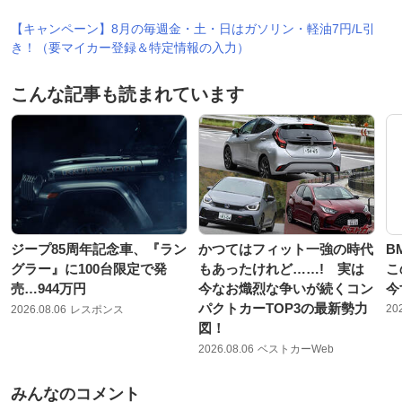
【キャンペーン】8月の毎週金・土・日はガソリン・軽油7円/L引
き！（要マイカー登録＆特定情報の入力）
こんな記事も読まれています
ジープ85周年記念車、『ラン
かつてはフィット一強の時代
B
グラー』に100台限定で発
もあったけれど……! 実は
こ
売…944万円
今なお熾烈な争いが続くコン
今
パクトカーTOP3の最新勢力
20
2026.08.06
レスポンス
図！
2026.08.06
ベストカーWeb
みんなのコメント