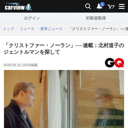
carview!
検索
通知
i
ログイン
ID新規取得
トップ
ニュース
業界ニュース
「クリストファー・ノーラン」──
「クリストファー・ノーラン」──連載：北村道子の
ジェントルマンを探して
2026.05.15 19:00
掲載