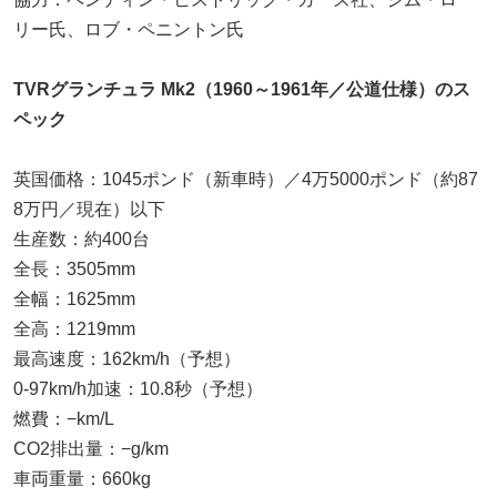
リー氏、ロブ・ペニントン氏
TVRグランチュラ Mk2（1960～1961年／公道仕様）のス
ペック
英国価格：1045ポンド（新車時）／4万5000ポンド（約87
8万円／現在）以下
生産数：約400台
全長：3505mm
全幅：1625mm
全高：1219mm
最高速度：162km/h（予想）
0-97km/h加速：10.8秒（予想）
燃費：−km/L
CO2排出量：−g/km
車両重量：660kg