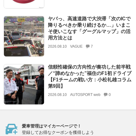
ヤバっ、高速道路で大渋滞「次のICで
降りるべきか乗り続けるか…」いまこ
そ使いこなす「グーグルマップ」の活
用方法とは
2026.08.10
VAGUE
7
信頼性確保の方向性が奏功した前半戦
／“諦めなかった”福住のF1初ドライブ
【F1チームの戦い方：小松礼雄コラム
第9回】
2026.08.10
AUTOSPORT web
0
愛車管理はマイカーページで！
登録してお得なクーポンを獲得しよう