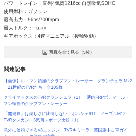
パワートレイン：直列4気筒1216cc 自然吸気SOHC
使用燃料：ガソリン
最高出力：96ps/7000rpm
最大トルク：−kg-m
ギアボックス：4速マニュアル（後輪駆動）
写真を全て見る（5枚）
関連記事
【画像】ル・マン頓挫のクラブマン・レーサー グランチュラ Mk2
21世紀のTVRたち 全105枚
クライマックスのTVRグランチュラ（1） 薄肉FRPボディ ル・
マン頓挫のクラブマン・レーサー
「開発費」は楽しさに比例しない ポルシェ911 ノーブルM12
TVRタスカン 6気筒スポーツ比較（1）
意外に信頼できるV8エンジン TVRキミーラ 英国版中古車ガイ