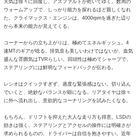
天気は徐々に回復し、アスファルトが乾いてゆく。数周の
ウォームアップで、しっかり能力を探れるほど親しくなれ
た。クライマックス・エンジンは、4000rpmを過ぎた辺り
から本来の能力が見えてくる。
コーナーからの立ち上がりは、極めてエネルギッシュ。4
速MTのギアが唸る。排気音も美しいわけではないが、血気
盛んな雰囲気はTVRらしい。回頭性は極めてシャープで、
ステアリングには鮮明なフィードバックが伝わる。
レシオはクイックすぎず、過度な緊張感はない。切り込ん
でいくと、絶妙なバランスが顕になる。リアタイヤは徐々
に外へ流れ出し、意欲的なコーナリングを試みたくなる。
もちろん、ドリフトを抑えた大人な走り方も得意。LSDの
効きは強く、ステアリングとアクセルの操作には明確さが
求められるものの、ドライバーは自信を抱きやすい。近年