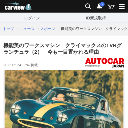
carview!
検索
通知
i
ログイン
ID新規取得
トップ
ニュース
スポーツ
機能美のワークスマシン クライマック
機能美のワークスマシン クライマックスのTVRグ
ランチュラ（2） 今も一目置かれる理由
2025.05.24 17:47
掲載