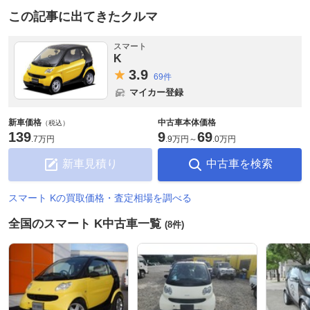
この記事に出てきたクルマ
スマート
K
3.
9
69件
マイカー登録
新車価格
中古車本体価格
（税込）
139
9
69
.
7万円
.
9万円
～
.
0万円
新車見積り
中古車を検索
スマート Kの買取価格・査定相場を調べる
全国のスマート K中古車一覧
(8件)