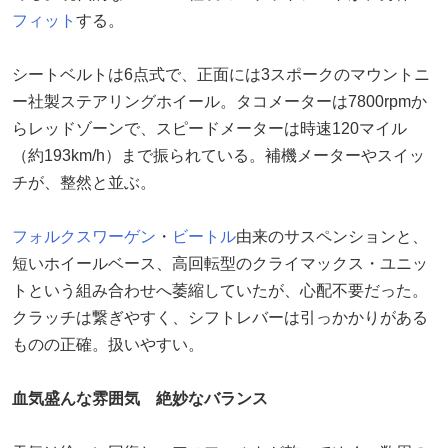
フィット
する。
シートベルトは6点式で、正面には3スポークのマウントニ
ー社製ステアリングホイール。タコメーターは7800rpmか
らレッドゾーンで、スピードメーターは時速120マイル
（約193km/h）まで振られている。補機メーターやスイッ
チが、整然と並ぶ。
フォルクスワーゲン
・
ビートル
由来のサスペンションと、
短いホイールベース、高回転型のクライマックス・ユニッ
トという組み合わせへ萎縮していたが、心配不要だった。
クラッチは繋ぎやすく、シフトレバーは引っかかりがある
ものの正確。扱いやすい。
血気盛んな雰囲気 絶妙なバランス