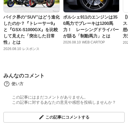
バイク界の“SUV”はどう進化
ポルシェ911のエンジンは35
【
したのか？『トレーサー9』
0馬力でブレーキは1200馬
ス
と『GSX-S1000GX』を比較
力！ レーシングドライバー
想
して見えた「突出した日常
が語る「制動馬力」とは
方
性」とは
2026.08.10
WEB CARTOP
20
2026.08.10
レスポンス
みんなのコメント
使い方
この記事にはまだコメントがありません。
この記事に対するあなたの意見や感想を投稿しませんか？
この記事にコメントする