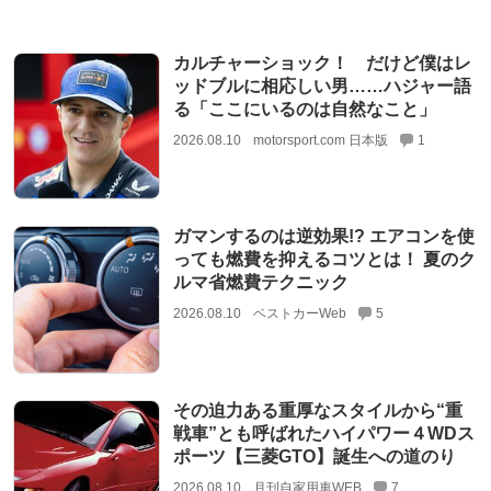
カルチャーショック！ だけど僕はレ
ッドブルに相応しい男……ハジャー語
る「ここにいるのは自然なこと」
2026.08.10
motorsport.com 日本版
1
ガマンするのは逆効果!? エアコンを使
っても燃費を抑えるコツとは！ 夏のク
ルマ省燃費テクニック
2026.08.10
ベストカーWeb
5
その迫力ある重厚なスタイルから“重
戦車”とも呼ばれたハイパワー４WDス
ポーツ【三菱GTO】誕生への道のり
2026.08.10
月刊自家用車WEB
7