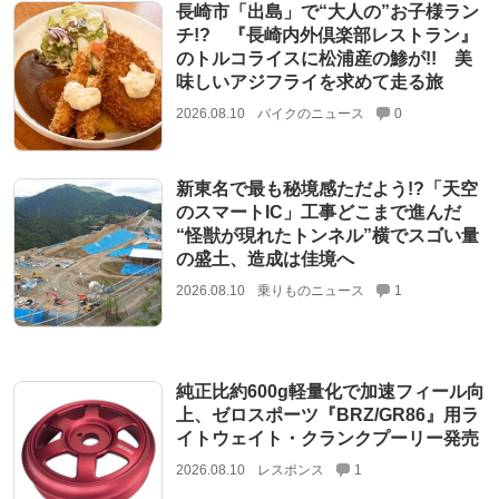
長崎市「出島」で“大人の”お子様ラン
チ!? 『長崎内外倶楽部レストラン』
のトルコライスに松浦産の鯵が!! 美
味しいアジフライを求めて走る旅
2026.08.10
バイクのニュース
0
新東名で最も秘境感ただよう!?「天空
のスマートIC」工事どこまで進んだ
“怪獣が現れたトンネル”横でスゴい量
の盛土、造成は佳境へ
2026.08.10
乗りものニュース
1
純正比約600g軽量化で加速フィール向
上、ゼロスポーツ『BRZ/GR86』用ラ
イトウェイト・クランクプーリー発売
2026.08.10
レスポンス
1