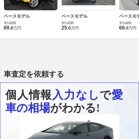
ベースモデル
ベースモデル
ベースモ
支払総額
支払総額
支払総額
69
25
68
.
8
.
0
.
0
万円
万円
万円
車査定を依頼する
個人情報
入力なし
で
愛
車の相場
がわかる!