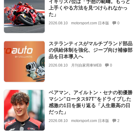
イギリス7位は「予想の範疇。もっと
上手くやる方法を見つけられなかっ
た」
2026.08.10
motorsport.com 日本版
0
ステランティスがマルチブランド部品
の供給体制を強化、ジープ向け補修部
品を日本導入へ
2026.08.10
月刊自家用車WEB
0
ベアマン、アイルトン・セナの初優勝
マシン”ロータス97T”をドライブした
感激の1日を振り返る「人生最高の日
だった」
2026.08.10
motorsport.com 日本版
2