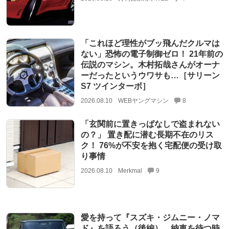
「これほど理性がブッ飛んだクルマは
ない」恐怖の電子制御ゼロ！ 21年前の
伝説のマシン。木村拓哉さんがオーナ
ーだったというウワサも…［サリーン
S7 ツインターボ］
2026.08.10
WEBヤングマシン
8
「玄関前に置きっぱなしで盗まれない
の？」 置き配に潜む長期不在のリス
ク！ 76%が不安を抱く宅配便の受け取
り事情
2026.08.10
Merkmal
9
愛を持って『スズキ・ジムニー・ノマ
ド』を語ろう（後編） 納車を待つ時