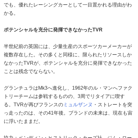
でも、優れたレーシングカーとして一目置かれる理由がわ
かる。
ポテンシャルを充分に発揮できなかったTVR
半世紀前の英国には、少量生産のスポーツカーメーカーが
複数存在した。その多くと同様に、限られたリソースしか
なかったTVRが、ポテンシャルを充分に発揮できなかった
ことは残念でならない。
グランチュラはMk3へ進化し、1962年のル・マンへファク
トリーチームは参戦するものの、3周でリタイアに喫す
る。TVRが再びフランスの
ミュルザンヌ
・ストレートを突
っ走ったのは、その41年後。ブランドの未来は、現在も宙
に浮いたままだ。
協力：ペンディン・ヒストリック・カーズ社、ジム・ロー