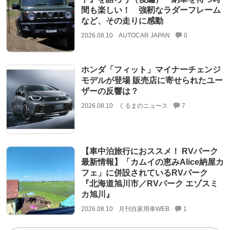
間も楽しい！ 強靭なラダーフレーム
など、その走りに感動
2026.08.10
AUTOCAR JAPAN
0
ホンダ「フィット」マイナーチェンジ
モデルが登場 販売店に寄せられたユー
ザーの反響は？
2026.08.10
くるまのニュース
7
【車中泊旅行におススメ！ RVパーク
最新情報】「カムイの恵みAlice納屋カ
フェ」に併設されているRVパーク
『北海道旭川市／RVパーク エゾスミ
カ旭川』
2026.08.10
月刊自家用車WEB
1