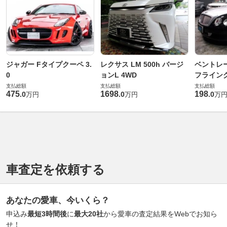
ジャガー Fタイプクーペ 3.
レクサス LM 500h バージ
ベントレ
0
ョンL 4WD
フライングス
支払総額
支払総額
支払総額
475
1698
198
.
0
.
0
.
0
万円
万円
万
車査定を依頼する
あなたの愛車、今いくら？
申込み
最短3時間後
に
最大20社
から愛車の査定結果をWebでお知ら
せ！