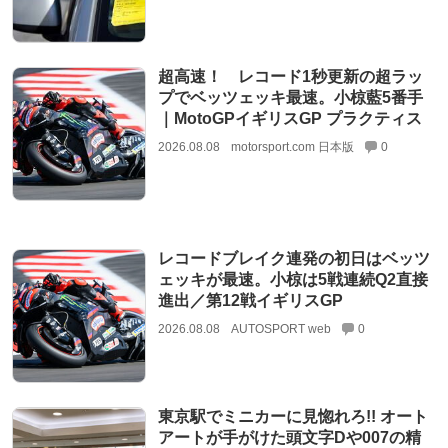
超高速！ レコード1秒更新の超ラッ
プでベッツェッキ最速。小椋藍5番手
｜MotoGPイギリスGP プラクティス
2026.08.08
motorsport.com 日本版
0
レコードブレイク連発の初日はベッツ
ェッキが最速。小椋は5戦連続Q2直接
進出／第12戦イギリスGP
2026.08.08
AUTOSPORT web
0
東京駅でミニカーに見惚れろ!! オート
アートが手がけた頭文字Dや007の精