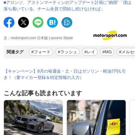
■アロンソ、アストンマーティンのアップデート計画に”納得”「僕は
落ち着いている。チーム全員で団結し続けなければ」
文：motorsport.com 日本版 Laurens Stade
関連タグ
#フォード
#ラッシュ
#レイ
#MG
#メルセ
【キャンペーン】8月の毎週金・土・日はガソリン・軽油7円/L引
き！（要マイカー登録＆特定情報の入力）
こんな記事も読まれています