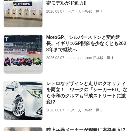
密モデルがド迫力!!
2026.08.07
ベストカーWeb
7
MotoGP、シルバーストンと契約延
長。イギリスGP開催を少なくとも202
8年まで継続へ
2026.08.07
motorsport.com 日本版
1
レトロなデザインと走りのクオリティ
を両立！ ワークの「シーカーFD」な
ら令和のクルマも平成ストリートに激
変!?
2026.08.07
ベストカーWeb
3
陸上兵器メーカーが艦艇に本格参入!?