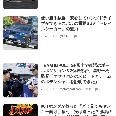
使い勝手抜群！安心してロングドライ
ブができるスバルの電動SUV「トレイ
ルシーカー」の魅力
2026.08.07
@DIME
0
TEAM IMPUL、SF富士で復活のポー
ルポジション＆2位表彰台。星野一樹
監督「オサリバンのスピードとチーム
のポテンシャルを証明できた」
2026.08.07
motorsport.com 日本版
2
90’sホンダが放った「どう見てもヤン
キー向け」原付、実は違った？ 孤高の