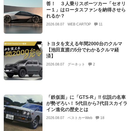
答！ ３人乗りスポーツカー「セオリ
ー１」はロータスファンを納得させら
れるか？
2026.08.07
WEB CARTOP
11
トヨタを支える年間2000台のクルマ
【池田直渡の5分でわかるクルマ経
済】
2026.08.07
グーネット
2
「鉄仮面」に「GTS-R」!! 伝説の名車
が勢ぞろい！ 5代目から7代目スカイラ
イン進化の歴史とは
2026.08.07
ベストカーWeb
18