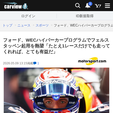
carview!
検索
通知
i
ログイン
ID新規取得
トップ
ニュース
スポーツ
フォード、WECハイパーカープログラ
フォード、WECハイパーカープログラムでフェルス
タッペン起用を熱望「たとえ1レースだけでも走って
くれれば、とても有益だ」
2026.05.09 13:15
掲載
1