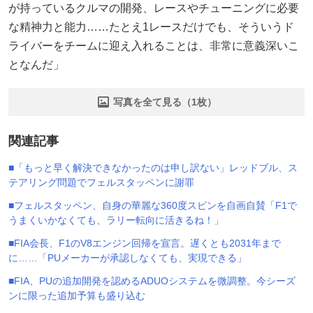
が持っているクルマの開発、レースやチューニングに必要
な精神力と能力……たとえ1レースだけでも、そういうド
ライバーをチームに迎え入れることは、非常に意義深いこ
となんだ」
写真を全て見る（1枚）
関連記事
■「もっと早く解決できなかったのは申し訳ない」レッドブル、ス
テアリング問題でフェルスタッペンに謝罪
■フェルスタッペン、自身の華麗な360度スピンを自画自賛「F1で
うまくいかなくても、ラリー転向に活きるね！」
■FIA会長、F1のV8エンジン回帰を宣言。遅くとも2031年まで
に……「PUメーカーが承認しなくても、実現できる」
■FIA、PUの追加開発を認めるADUOシステムを微調整。今シーズ
ンに限った追加予算も盛り込む