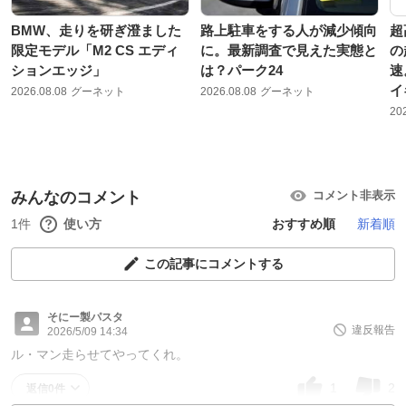
BMW、走りを研ぎ澄ました
路上駐車をする人が減少傾向
超
限定モデル「M2 CS エディ
に。最新調査で見えた実態と
の
ションエッジ」
は？パーク24
速
イ
2026.08.08
グーネット
2026.08.08
グーネット
20
みんなのコメント
コメント非表示
1件
使い方
おすすめ順
新着順
この記事にコメントする
そにー製パスタ
違反報告
2026/5/09 14:34
ル・マン走らせてやってくれ。
1
2
返信0件