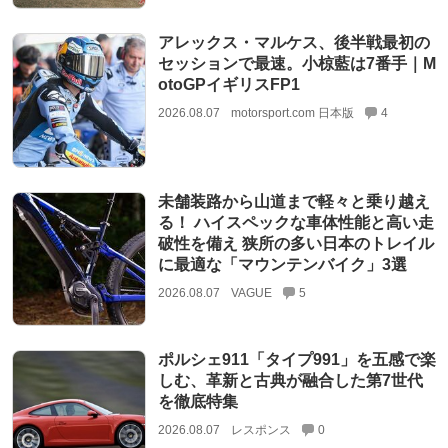
アレックス・マルケス、後半戦最初の
セッションで最速。小椋藍は7番手｜M
otoGPイギリスFP1
2026.08.07
motorsport.com 日本版
4
未舗装路から山道まで軽々と乗り越え
る！ ハイスペックな車体性能と高い走
破性を備え 狭所の多い日本のトレイル
に最適な「マウンテンバイク」3選
2026.08.07
VAGUE
5
ポルシェ911「タイプ991」を五感で楽
しむ、革新と古典が融合した第7世代
を徹底特集
2026.08.07
レスポンス
0