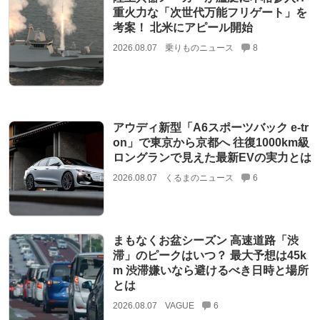
重火力な「次世代万能フリゲート」を
考案！ 北米にアピール開始
2026.08.07
乗りものニュース
8
アウディ新型「A6スポーツバック e-tr
on」で東京から京都へ 往復1000km級
ロングランで見えた最新EVの実力とは
2026.08.07
くるまのニュース
6
まもなくお盆シーズン 高速道路「渋
滞」のピークはいつ？ 最大予想は45k
m 渋滞嫌いなら避けるべき日時と場所
とは
2026.08.07
VAGUE
6