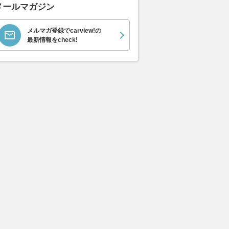
メールマガジン
メルマガ登録でcarview!の
最新情報をcheck!
走りを研ぎ澄ました限
路上駐車をする人が減少傾向
超高速！ レ
M2 CS エディショ
に。最新調査で見えた実態と
超ラップでベ
」
は？パーク24
小椋藍5番手｜
スGP プラク
グーネット
2026.08.08
グーネット
2026.08.08
mot