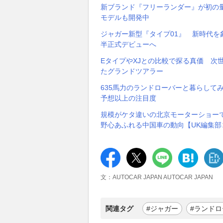
新ブランド『フリーランダー』が初の
モデルも開発中
ジャガー新型『タイプ01』 新時代を象
半正式デビューへ
EタイプやXJとの比較で探る真価 次世
たグランドツアラー
635馬力のランドローバーと暮らして
予想以上の注目度
規模がケタ違いの北京モーターショーで
野心あふれる中国車の動向【UK編集部
文：AUTOCAR JAPAN AUTOCAR JAPAN
関連タグ
#ジャガー
#ランド