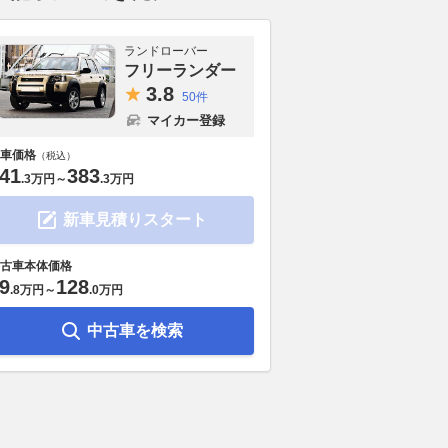
ランドローバー
フリーランダー
3.
8
50件
マイカー登録
車価格
（税込）
41
383
.
3万円
～
.
3万円
新車見積りスタート
古車本体価格
9
128
.
8万円
～
.
0万円
中古車を検索