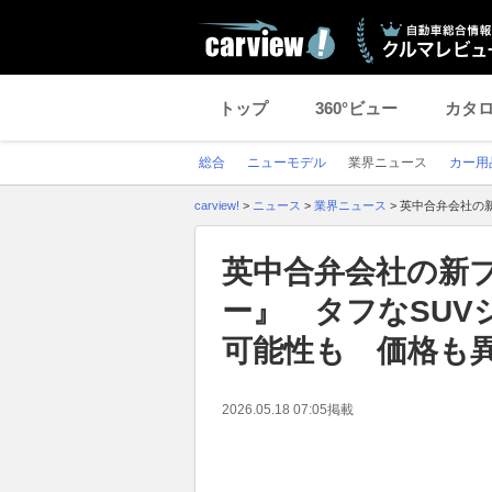
トップ
360°ビュー
カタ
総合
ニューモデル
業界ニュース
カー用
carview!
>
ニュース
>
業界ニュース
>
英中合弁会社の
英中合弁会社の新
ー』 タフなSUV
可能性も 価格も
2026.05.18 07:05
掲載