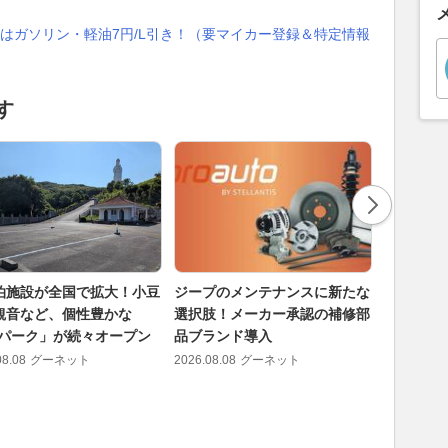
はガソリン・軽油7円/L引き！（要マイカー登録＆特定情報
す
泊施設が全国で拡大！小豆
ジープのメンテナンスに新たな
BMW、
観音など、個性豊かな
選択肢！メーカー承認の補修部
定モデル「
Vパーク」が続々オープン
品ブランド導入
ンエッジ
08.08
グーネット
2026.08.08
グーネット
2026.08.08