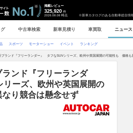
掲載レビュー
325,920
件
時点
※新車カタログのある自動車総合情報
2026.08.08
ログ
中古車検索
新車見積り
車買取
ニュース
品
スポーツ
モーターショー
イベント
ランキング
新ブランド『フリーランダー』 タフなSUVシリーズ、欧州や英国展開の可能性も 価格も
ブランド『フリーランダ
シリーズ、欧州や英国展開の
異なり競合は懸念せず