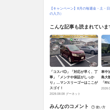
【キャンペーン】8月の毎週金・土・日
の入力）
こんな記事も読まれていま
「コスパ◎」「対応が早く、丁
車中
寧」「メンテや保証がしっか
島大
り」…マンスリーゴーはここが
「R
スゴイ！
2026.
2026.08.08
グーネット
みんなのコメント
使い方