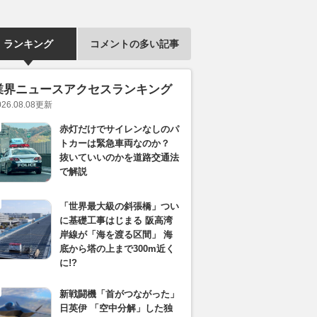
ランキング
コメントの多い記事
業界ニュースアクセスランキング
026.08.08
更新
赤灯だけでサイレンなしのパ
トカーは緊急車両なのか？
抜いていいのかを道路交通法
で解説
「世界最大級の斜張橋」つい
に基礎工事はじまる 阪高湾
岸線が「海を渡る区間」 海
底から塔の上まで300m近く
に!?
新戦闘機「首がつながった」
日英伊 「空中分解」した独