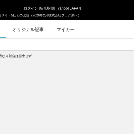
ログイン
[
新規取得
]
Yahoo! JAPAN
サイト5社との比較（2026年2月株式会社プラグ調べ）
オリジナル記事
マイカー
異なり競合は懸念せず