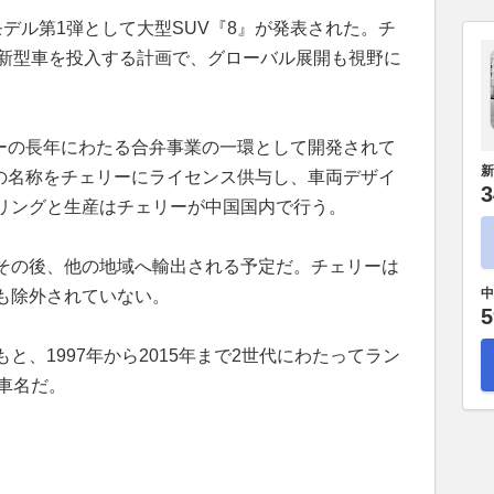
デル第1弾として大型SUV『8』が発表された。チ
に新型車を投入する計画で、グローバル展開も視野に
リーの長年にわたる合弁事業の一環として開発されて
新
』の名称をチェリーにライセンス供与し、車両デザイ
3
リングと生産はチェリーが中国国内で行う。
その後、他の地域へ輸出される予定だ。チェリーは
中
も除外されていない。
5
と、1997年から2015年まで2世代にわたってラン
車名だ。