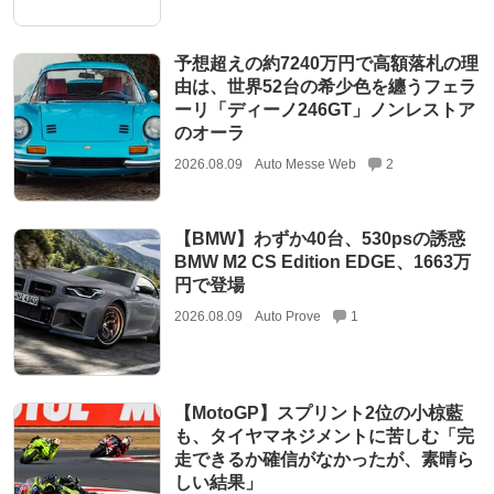
予想超えの約7240万円で高額落札の理
由は、世界52台の希少色を纏うフェラ
ーリ「ディーノ246GT」ノンレストア
のオーラ
2026.08.09
Auto Messe Web
2
【BMW】わずか40台、530psの誘惑
BMW M2 CS Edition EDGE、1663万
円で登場
2026.08.09
Auto Prove
1
【MotoGP】スプリント2位の小椋藍
も、タイヤマネジメントに苦しむ「完
走できるか確信がなかったが、素晴ら
しい結果」