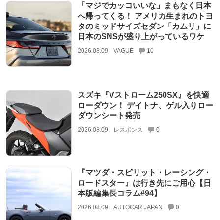
「マジでカッコいいな」まもなく日本
へ帰ってくる！ アメリカ生まれのトヨ
タのミッドサイズセダン「カムリ」に
日本のSNSが盛り上がっているワケ
2026.08.09
VAGUE
10
スズキ『Vストローム250SX』を快適
ローダウン！ デイトナ、ゲル入りロー
ダウンシート発売
2026.08.09
レスポンス
0
『マツダ・スピリット・レーシング・
ロードスター』は行き先にご用心【日
本版編集長コラム#94】
2026.08.09
AUTOCAR JAPAN
0