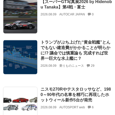
【スーパーGT写真展2026 by Hidenob
u Tanaka】第4戦・富士
2026.08.09
AUTOCAR JAPAN
0
トランプがぶち上げた“黄金戦艦”とん
でもない建造費がかかることが明らか
に!? 議会では慎重論も 完成すれば世
界一巨大な水上艦に？
2026.08.09
乗りものニュース
29
ニスモ270Rやテスタロッサなど、198
0～90年代の名車を精巧に再現したホ
ットウィール新作5台が発売
2026.08.09
AUTOSPORT web
6