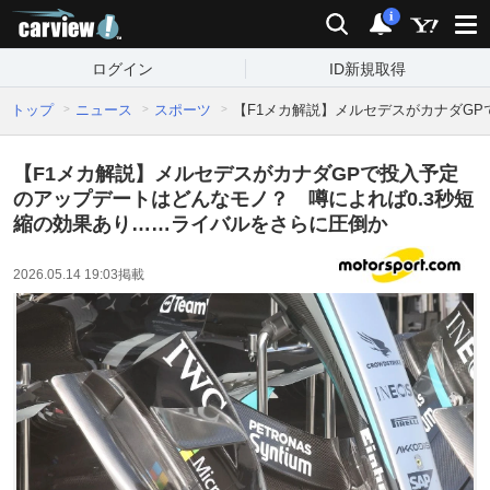
carview!
検索
通知
i
ログイン
ID新規取得
トップ
ニュース
スポーツ
【F1メカ解説】メルセデスがカナダG
【F1メカ解説】メルセデスがカナダGPで投入予定
のアップデートはどんなモノ？ 噂によれば0.3秒短
縮の効果あり……ライバルをさらに圧倒か
2026.05.14 19:03
掲載