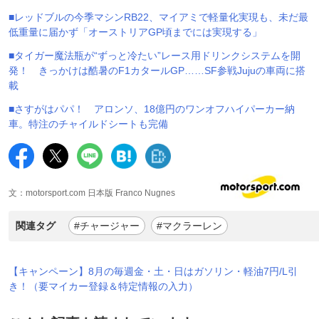
■レッドブルの今季マシンRB22、マイアミで軽量化実現も、未だ最
低重量に届かず「オーストリアGP頃までには実現する」
■タイガー魔法瓶が“ずっと冷たい”レース用ドリンクシステムを開
発！ きっかけは酷暑のF1カタールGP……SF参戦Jujuの車両に搭
載
■さすがはパパ！ アロンソ、18億円のワンオフハイパーカー納
車。特注のチャイルドシートも完備
文：motorsport.com 日本版 Franco Nugnes
関連タグ
#チャージャー
#マクラーレン
【キャンペーン】8月の毎週金・土・日はガソリン・軽油7円/L引
き！（要マイカー登録＆特定情報の入力）