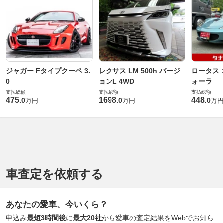
ジャガー Fタイプクーペ 3.
レクサス LM 500h バージ
ロータス 
0
ョンL 4WD
ォーラ
支払総額
支払総額
支払総額
475
1698
448
.
0
.
0
.
0
万円
万円
万
車査定を依頼する
あなたの愛車、今いくら？
申込み
最短3時間後
に
最大20社
から愛車の査定結果をWebでお知ら