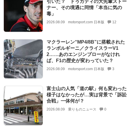
引いた？ ドゥカティの大先輩ストー
ナー、その境遇に同情「本当に気の
毒」
2026.08.09
motorsport.com 日本版
12
マクラーレン“MP4/8B”に搭載された
ランボルギーニ／クライスラーV1
2……あのエンジンブローがなけれ
ば、F1の歴史が変わっていた？
2026.08.09
motorsport.com 日本版
3
富士山の人気「道の駅」何も変わった
様子はなかったが…実は背景で「訴訟
合戦」一体何が？
2026.08.09
乗りものニュース
0