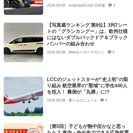
2026.08.09
motorsport.com 日本版
4
【写真蔵ランキング 第8位】3列7シー
トの「グランカングー」は、欧州仕様
にはないダブルバックドア＆ブラック
バンパーの組み合わせ
2026.08.09
Webモーターマガジン
0
LCCのジェットスターが“史上初”の取
り組み 航空業界の“聖域”に学生440人
を投入！ 裏側が「丸裸」に!?
2026.08.09
乗りものニュース
4
［第5回］子どもが熱中症かなと思っ
たら？ 車内・外出先でできる応急処置