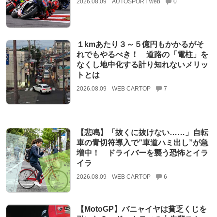
2026.08.09
AUTOSPORT web
0
１kmあたり３～５億円もかかるがそ
れでもやるべき！ 道路の「電柱」を
なくし地中化する計り知れないメリッ
トとは
2026.08.09
WEB CARTOP
7
【悲鳴】「抜くに抜けない……」自転
車の青切符導入で”車道ハミ出し”が急
増中！ ドライバーを襲う恐怖とイラ
イラ
2026.08.09
WEB CARTOP
6
【MotoGP】バニャイヤは貧乏くじを