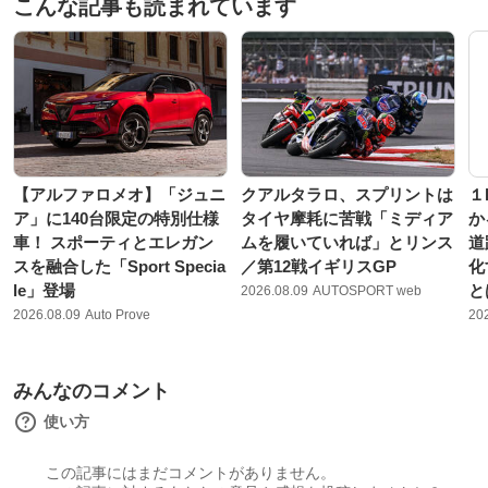
こんな記事も読まれています
【アルファロメオ】「ジュニ
クアルタラロ、スプリントは
１
ア」に140台限定の特別仕様
タイヤ摩耗に苦戦「ミディア
か
車！ スポーティとエレガン
ムを履いていれば」とリンス
道
スを融合した「Sport Specia
／第12戦イギリスGP
化
le」登場
と
2026.08.09
AUTOSPORT web
2026.08.09
Auto Prove
20
みんなのコメント
使い方
この記事にはまだコメントがありません。