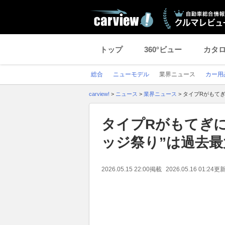
トップ
360°ビュー
カタ
総合
ニューモデル
業界ニュース
カー用
carview!
>
ニュース
>
業界ニュース
>
タイプRがもてぎ
タイプRがもてぎに
ッジ祭り”は過去
2026.05.15 22:00
掲載
2026.05.16 01:24
更