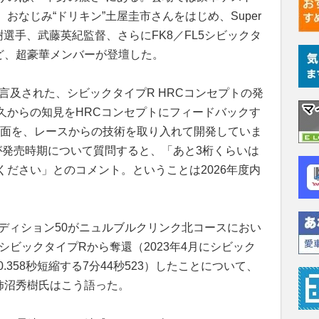
おなじみ“ドリキン”土屋圭市さんをはじめ、Super
弘樹選手、武藤英紀監督、さらにFK8／FL5シビックタ
ど、超豪華メンバーが登壇した。
言及された、シビックタイプR HRCコンセプトの発
久からの知見をHRCコンセプトにフィードバックす
力面を、レースからの技術を取り入れて開発していま
が発売時期について質問すると、「あと3桁くらいは
ださい」とのコメント。ということは2026年度内
エディション50がニュルブルクリンク北コースにおい
シビックタイプRから奪還（2023年4月にシビック
0.358秒短縮する7分44秒523）したことについて、
柿沼秀樹氏はこう語った。