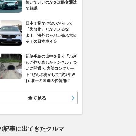
抜いていいのかを道路交通法
で解説
日本で見かけないからって
「失敗作」とかナメるな
よ！ 海外じゃバカ売れ大ヒ
ットの日本車４台
紀伊半島の山中を貫く「わざ
わざ作り直したトンネル」つ
いに開通へ 内部コンクリー
ト“ぜんぶ剥がして”約3年遅
れ 唯一の国道の代替路に
全て見る
の記事に出てきたクルマ