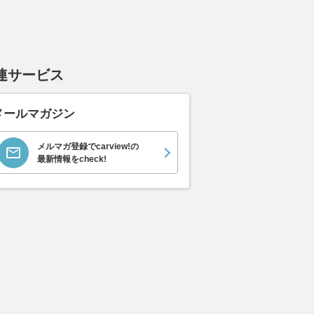
連サービス
メールマガジン
メルマガ登録でcarview!の
最新情報をcheck!