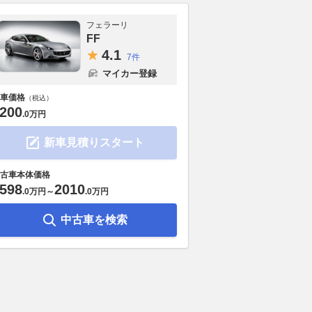
フェラーリ
FF
4.
1
7件
マイカー登録
車価格
（税込）
200
.
0万円
新車見積りスタート
古車本体価格
598
2010
.
0万円
～
.
0万円
中古車を検索