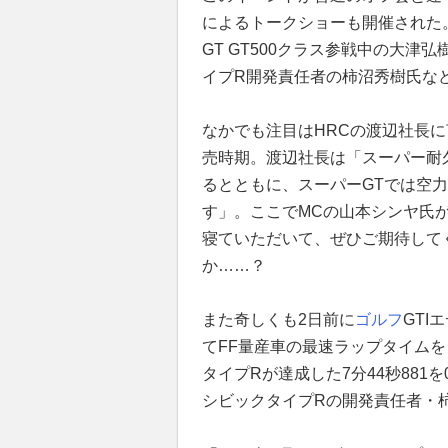
によるトークショーも開催された。
GT GT500クラス参戦中の大津
イプR開発責任者の柿沼秀樹氏な
なかでも注目はHRCの渡辺社長に
売時期。渡辺社長は「スーパー耐
るとともに、スーパーGTでは空
す」。ここでMCの山本シンヤ氏
寝ていただいて、ぜひご期待してく
か……？
また奇しくも2日前に
ゴルフ
GTI
てFF量産車の最速ラップタイムを
タイプRが達成した7分44秒881を
シビックタイプRの開発責任者・