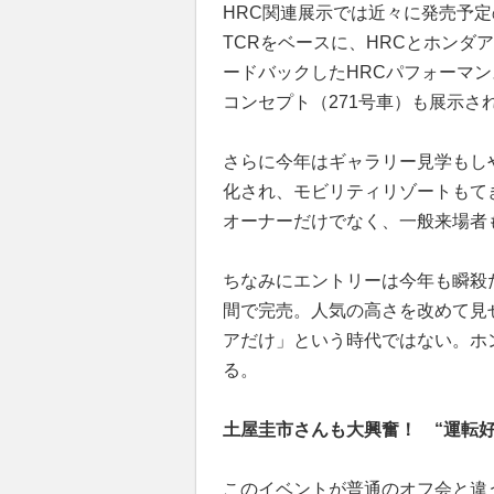
HRC関連展示では近々に発売予定
TCRをベースに、HRCとホンダ
ードバックしたHRCパフォーマン
コンセプト（271号車）も展示
さらに今年はギャラリー見学もし
化され、モビリティリゾートもて
オーナーだけでなく、一般来場者
ちなみにエントリーは今年も瞬殺
間で完売。人気の高さを改めて見
アだけ」という時代ではない。ホ
る。
土屋圭市さんも大興奮！ “運転好
このイベントが普通のオフ会と違