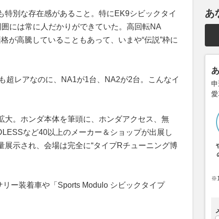
あ
も特別な存在感があること。特にEK9シビックタイ
周囲には常に人だかりができていた。高回転NA
価格が高騰していることもあって、いまや“伝説”枠に
も超レアなのに、NA1が1台、NA2が2台。こんなイ
申
。
愛
拡大。ホンダ本体を筆頭に、ホンダアクセス、無
ENDLESSなど40以上のメーカー＆ショップが出展し
量展示され、会場は完全に“タイプRチューニング博
※
ー装着車や「Sports Modulo シビックタイプ