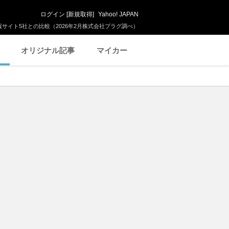
ログイン
[
新規取得
]
Yahoo! JAPAN
サイト5社との比較（2026年2月株式会社プラグ調べ）
オリジナル記事
マイカー