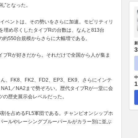
礼”となった。
回のイベントは、その勢いをさらに加速。モビリティリ
を埋め尽くしたタイプRの台数は、なんと813台
の約550台規模からさらに大幅増である。
新
3
イプRが好きだから。それだけで全国から人が集ま
。
中
ん、FK8、FK2、FD2、EP3、EK9、さらにインテ
1
R NA1／NA2まで勢ぞろい。歴代タイプRが一堂に会
ツの歴史展示会レベルだった。
割を占めるFL5軍団である。チャンピオンシップホ
パールやレーシングブルーパールがカラー別に並ぶ