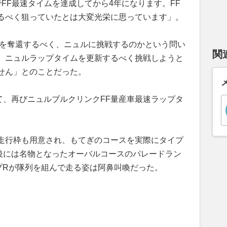
でFF最速タイムを達成してから4年になります。FF
るべく狙っていたとは大変光栄に思っています」。
ムを奪還するべく、ニュルに挑戦するのかという問い
関
、ニュルラップタイムを更新するべく挑戦しようと
せん」とのことだった。
て、再びニュルブルクリンクFF量産車最速ラップタ
。
走行枠も用意され、もてぎのコースを実際にタイプ
後には名物となったオーバルコースのパレードラン
プRが隊列を組んで走る姿は阿鼻叫喚だった。