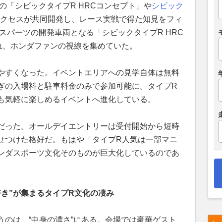
の「シビックタイプR HRCコンセプト」や
シビック
アクセスが共同開発し、レース実戦で得た知見をフィ
スパーツの開発車両となる「シビックタイプR HRC
され、ホンダファンの視線を集めていた。
やすくなった。イベントエリアへの見学自体は無料
ぎの入場料と駐車料金のみで参加可能に。タイプR
も気軽に楽しめるイベントへ進化している。
だった。オールデイエントリーは受付開始から短時
せつけた格好だ。もはや「タイプR人気は一部マニ
ンダスポーツ文化そのものが巨大化しているのであ
き”が集まるタイプR文化の凄み
うのは、“中身の濃さ”にある。会場では豪華ゲスト