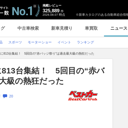
掲載レビュー
325,889
件
時点
※新車カタログのある自動車総合情報
2026.08.07
ログ
中古車検索
新車見積り
車買取
ニュース
品
スポーツ
モーターショー
イベント
ランキング
に813台集結！ 5回目の“赤バッジ祭り”は過去最大級の熱狂だった
813台集結！ 5回目の“赤バ
最大級の熱狂だった
新
20