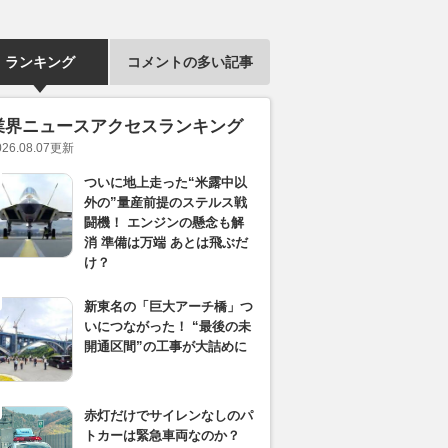
ランキング
コメントの多い記事
業界ニュースアクセスランキング
026.08.07
更新
ついに地上走った“米露中以
外の”量産前提のステルス戦
闘機！ エンジンの懸念も解
消 準備は万端 あとは飛ぶだ
け？
新東名の「巨大アーチ橋」つ
いにつながった！ “最後の未
開通区間”の工事が大詰めに
赤灯だけでサイレンなしのパ
トカーは緊急車両なのか？