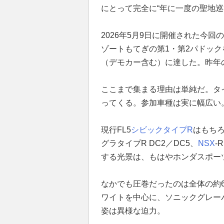
にとって完全に“年に一度の聖地巡
2026年5月9日に開催された今
ゾートもてぎの第1・第2パドック
（デモカー含む）に達した。昨年
ここまで集まる理由は単純だ。タ
ってくる。参加車種は実に幅広い
現行FL5
シビックタイプR
はもちろ
グラタイプR DC2／DC5、
NSX
-
する光景は、もはやホンダスポー
なかでも圧巻だったのは全体の約6
ワイトを中心に、ソニックグレー
姿は異様な迫力。