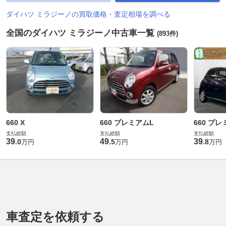
ダイハツ ミラジーノの買取価格・査定相場を調べる
全国のダイハツ ミラジーノ中古車一覧
(893件)
660 X
660 プレミアムL
660 プレ
支払総額
支払総額
支払総額
39
49
39
.
0
.
5
.
8
万円
万円
万円
車査定を依頼する