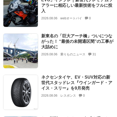
アラーに相応しい最新技術をフルに投
入
2026.08.06
webオートバイ
0
新東名の「巨大アーチ橋」ついにつな
がった！ “最後の未開通区間”の工事が
大詰めに
2026.08.06
乗りものニュース
31
ネクセンタイヤ、EV・SUV対応の新
世代スタッドレス『ウインガード・ア
イス・スリー』を9月発売
2026.08.06
レスポンス
0