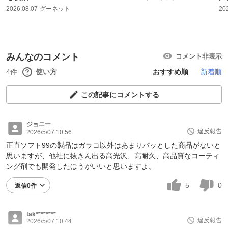
2026.08.07
グーネット
20
みんなのコメント
コメント非表示
4件
使い方
おすすめ順
新着順
この記事にコメントする
ジョニー
違反報告
2026/5/07 10:56
正直ソフト99の製品はガラコ以外はあまりパッとした商品がないと
思いますが、他社に抜きん出る高光沢、高耐久、高品質なコーティ
ング剤でも開発したほうがいいと思いますよ。
5
0
返信0件
tak********
違反報告
2026/5/07 10:44