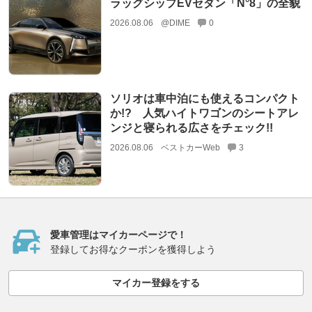
ラッグシップEVセダン「N°8」の全貌
2026.08.06
@DIME
0
ソリオは車中泊にも使えるコンパクト
か!? 人気ハイトワゴンのシートアレ
ンジと寝られる広さをチェック!!
2026.08.06
ベストカーWeb
3
愛車管理はマイカーページで！
登録してお得なクーポンを獲得しよう
マイカー登録をする