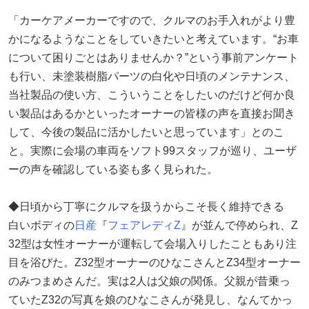
「カーケアメーカーですので、クルマのお手入れがより豊
かになるようなことをしていきたいと考えています。“お車
について困りごとはありませんか？”という事前アンケート
も行い、未塗装樹脂パーツの白化や日頃のメンテナンス、
当社製品の使い方、こういうことをしたいのだけど何か良
い製品はあるかといったオーナーの皆様の声を直接お聞き
して、今後の製品に活かしたいと思っています」とのこ
と。実際に会場の車両をソフト99スタッフが巡り、ユーザ
ーの声を確認している姿も多く見られた。
◆日頃から丁寧にクルマを扱うからこそ長く維持できる
白いボディの
日産
『
フェアレディZ
』が並んで停められ、Z
32型は女性オーナーが運転して会場入りしたこともあり注
目を浴びた。Z32型オーナーのひなこさんとZ34型オーナー
のみつまめさんだ。実は2人は父娘の関係。父親が昔乗っ
ていたZ32の写真を娘のひなこさんが発見し、なんてかっ