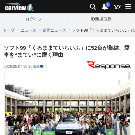
carview!
検索
通知
i
ログイン
ID新規取得
トップ
ニュース
業界ニュース
ソフト99「くるままていらいふ」に
ソフト99「くるままていらいふ」に52台が集結、愛
車を“まてい”に磨く理由
2026.05.07 10:35
掲載
4