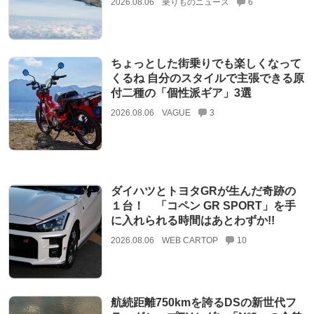
2026.08.06
乗りものニュース
6
ちょっとした街乗りでも楽しくなって
くるね 自分のスタイルで主張できる原
付二種の「個性派ギア」3選
2026.08.06
VAGUE
3
ダイハツとトヨタGRが生んだ奇跡の
１台！ 「コペン GR SPORT」を手
に入れられる時間はあとわずか!!
2026.08.06
WEB CARTOP
10
航続距離750kmを誇るDSの新世代フ