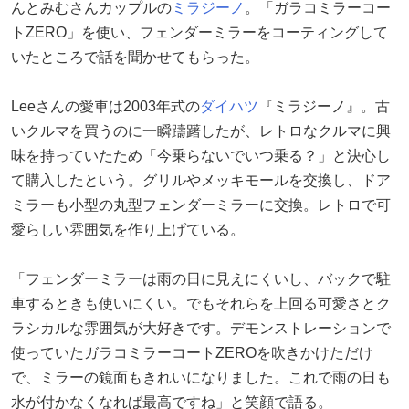
んとみむさんカップルの
ミラジーノ
。「ガラコミラーコー
トZERO」を使い、フェンダーミラーをコーティングして
いたところで話を聞かせてもらった。
Leeさんの愛車は2003年式の
ダイハツ
『ミラジーノ』。古
いクルマを買うのに一瞬躊躇したが、レトロなクルマに興
味を持っていたため「今乗らないでいつ乗る？」と決心し
て購入したという。グリルやメッキモールを交換し、ドア
ミラーも小型の丸型フェンダーミラーに交換。レトロで可
愛らしい雰囲気を作り上げている。
「フェンダーミラーは雨の日に見えにくいし、バックで駐
車するときも使いにくい。でもそれらを上回る可愛さとク
ラシカルな雰囲気が大好きです。デモンストレーションで
使っていたガラコミラーコートZEROを吹きかけただけ
で、ミラーの鏡面もきれいになりました。これで雨の日も
水が付かなくなれば最高ですね」と笑顔で語る。