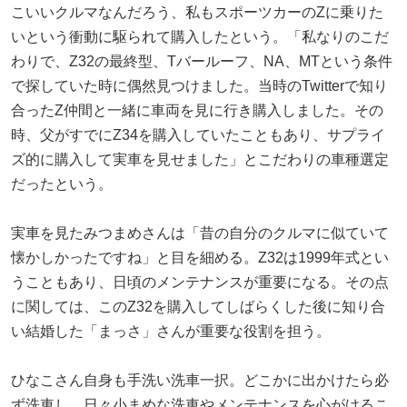
こいいクルマなんだろう、私もスポーツカーのZに乗りた
いという衝動に駆られて購入したという。「私なりのこだ
わりで、Z32の最終型、Tバールーフ、NA、MTという条件
で探していた時に偶然見つけました。当時のTwitterで知り
合ったZ仲間と一緒に車両を見に行き購入しました。その
時、父がすでにZ34を購入していたこともあり、サプライ
ズ的に購入して実車を見せました」とこだわりの車種選定
だったという。
実車を見たみつまめさんは「昔の自分のクルマに似ていて
懐かしかったですね」と目を細める。Z32は1999年式とい
うこともあり、日頃のメンテナンスが重要になる。その点
に関しては、このZ32を購入してしばらくした後に知り合
い結婚した「まっさ」さんが重要な役割を担う。
ひなこさん自身も手洗い洗車一択。どこかに出かけたら必
ず洗車し、日々小まめな洗車やメンテナンスを心がけるこ