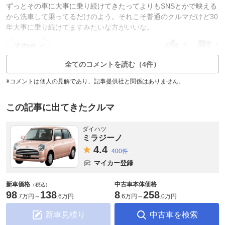
ずっとその車に大事に乗り続けてきたってよりもSNSとかで映える
から洗車して乗ってるだけのよう。それこそ普通のクルマだけど30
年大事に乗り続けてますみたいな方がいいな。
3
1
返信0件
全てのコメントを読む（4件）
※コメントは個人の見解であり、記事提供社と関係はありません。
この記事に出てきたクルマ
ダイハツ
ミラジーノ
4.
4
400件
マイカー登録
新車価格
中古車本体価格
（税込）
98
138
8
258
.
7万円
～
.
6万円
.
6万円
～
.
0万円
新車見積り
中古車を検索