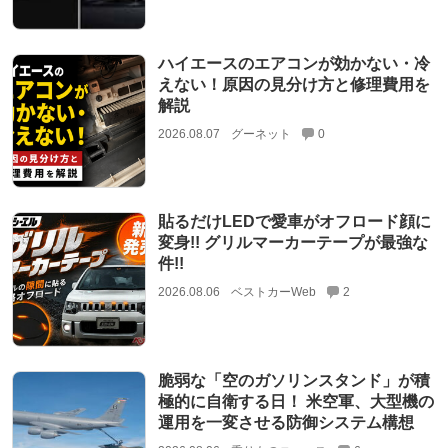
ハイエースのエアコンが効かない・冷
えない！原因の見分け方と修理費用を
解説
2026.08.07
グーネット
0
貼るだけLEDで愛車がオフロード顔に
変身!! グリルマーカーテープが最強な
件!!
2026.08.06
ベストカーWeb
2
脆弱な「空のガソリンスタンド」が積
極的に自衛する日！ 米空軍、大型機の
運用を一変させる防御システム構想