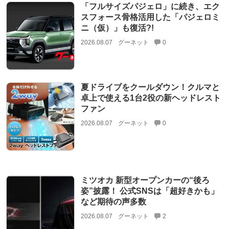
「フルサイズパジェロ」に続き、エク
スフォース骨格活用した「パジェロミ
ニ（仮）」も復活?!
2026.08.07
グーネット
0
夏ドライブをクールダウン！クルマと
卓上で使える1台2役の新ヘッドレスト
ファン
2026.08.07
グーネット
0
ミツオカ 新型オープンカーの“後ろ
姿”披露！ 公式SNSは「超好きかも」
など期待の声多数
2026.08.07
グーネット
2