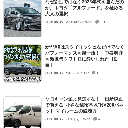
なぜ新型ではなく2023年式を選んだの
か。トヨタ「アルファード」を極める
大人の選択
2026.08.06
Auto Messe Web
111
新型A6はスタイリッシュなだけでなく
パフォーマンスも超一流！ 中谷明彦
も新世代クワトロに酔いしれた【動
画】
2026.08.06
WEB CARTOP
1
ソロキャン派よ見逃すな！ 日産純正
で買える“小さな秘密基地”NV200バネ
ット マイルームの破壊力
2026.08.06
ベストカーWeb
4