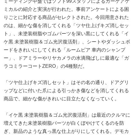
ミーティング中盤ではソフト99スタッフによるカーケアケ
ミカルの紹介と実演が行われた。事前アンケートによる困
りごとに対応する商品がセレクトされた。今回用意された
のは、細かな傷を消してくれる「ツヤ仕上げキズ消しセッ
ト」、未塗装樹脂やゴムパーツを深い黒にしてくれる「イ
ケ黒 未塗装樹脂＆ゴム光沢復活剤」、シートやダッシュボ
ードをきれいにしてくれる「ルームピア 車内のシャンプ
ー」、ドアミラーやリヤカメラの水滴飛ばしに最適な「ガ
ラコミラーコートZERO」の4種類だ。
「ツヤ仕上げキズ消しセット」はその名の通り、ドアグリ
ップなどに付いた爪による引っかき傷などを消してくれる
商品で、細かな傷がきれいに目立たなくなっていく。
「イケ黒 未塗装樹脂＆ゴム光沢復活剤」は最近のクルマに
増えてきた未塗装樹脂パーツが白くぼやけてくるのを防
ぎ、新品のような真っ黒な仕上がりにしてくれる。デモカ