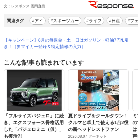
文：レスポンス 雪岡直樹
関連タグ
#アイ
#スポーツカー
#ライフ
#日産
#フ
【キャンペーン】8月の毎週金・土・日はガソリン・軽油7円/L引
き！（要マイカー登録＆特定情報の入力）
こんな記事も読まれています
「フルサイズパジェロ」に続
夏ドライブをクールダウン！
ミ
き、エクスフォース骨格活用
クルマと卓上で使える1台2役
の
した「パジェロミニ（仮）」
の新ヘッドレストファン
は
も復活?!
声
2026.08.07
グーネット