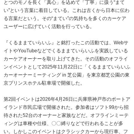
とつのモノを長く「真心」を込めて「丁寧」に扱う“まて
い”という言葉に着目している。これは古くから日本に伝わ
る言葉だという。その“まてい”の気持ちを多くのカーケア
ユーザーに広げていく活動を行っている。
『くるままていらいふ』と銘打ったこの活動では、Webサ
イトやYouTubeなどでくるままていらいふを実践している
カーケアオーナーを取り上げてきた。その活動のオフライ
ンイベントとして2025年11月22日に「くるままていらいふ
カーオーナーミーティング in 芝公園」を東京都芝公園の東
京プリンスホテル駐車場で開催した。
第2回イベントは2026年4月26日に兵庫県神戸市のポートア
イランド市民広場で開催された。参加者はソフト99から招
待された52台のオーナーと家族などだ。オフラインミーテ
ィングは車種や仕様、〇〇縛りなどで行われることが多
い。しかしこのイベントはクラシックカーから現行車、フ