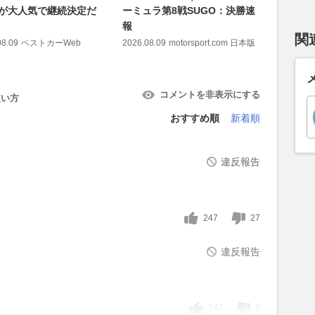
Kiが大人気で継続決定だ
ーミュラ第8戦SUGO：決勝速
士の“神
報
人三脚！
関
組み
08.09
ベストカーWeb
2026.08.09
motorsport.com 日本版
2026.08.09
コメントを非表示にする
使い方
おすすめ順
新着順
違反報告
。
247
27
違反報告
147
2