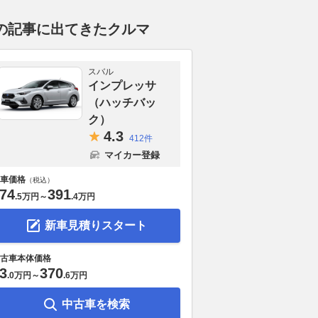
の記事に出てきたクルマ
スバル
インプレッサ
（ハッチバッ
ク）
4.
3
412件
マイカー登録
車価格
（税込）
74
391
.
5万円
～
.
4万円
新車見積りスタート
古車本体価格
3
370
.
0万円
～
.
6万円
中古車を検索