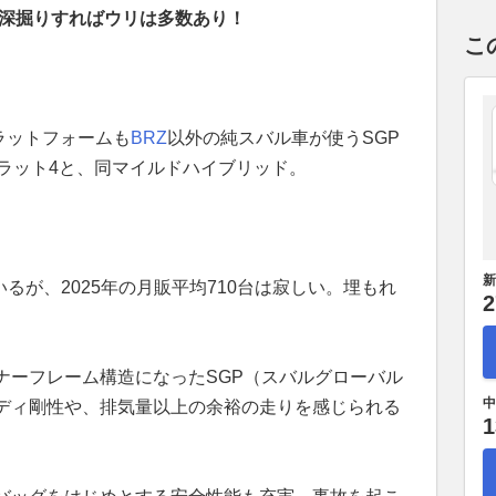
…深掘りすればウリは多数あり！
こ
ラットフォームも
BRZ
以外の純スバル車が使うSGP
フラット4と、同マイルドハイブリッド。
新
いるが、2025年の月販平均710台は寂しい。埋もれ
2
ナーフレーム構造になったSGP（スバルグローバル
中
ディ剛性や、排気量以上の余裕の走りを感じられる
1