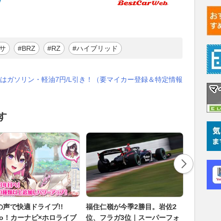
サ
#BRZ
#RZ
#ハイブリッド
はガソリン・軽油7円/L引き！（要マイカー登録＆特定情報
す
の声で快適ドライブ!!
福住仁嶺が今季2勝目。岩佐2
なぜ電車
oo！カーナビ×ホロライブ
位、フラガ3位｜スーパーフォ
置」に止