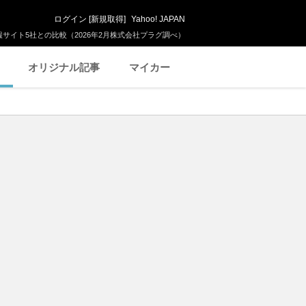
ログイン
[
新規取得
]
Yahoo! JAPAN
サイト5社との比較（2026年2月株式会社プラグ調べ）
オリジナル記事
マイカー