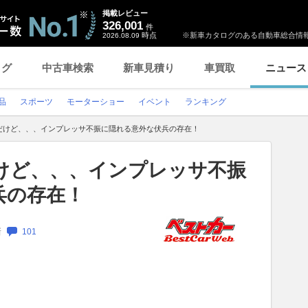
掲載レビュー
326,001
件
時点
※新車カタログのある自動車総合情報
2026.08.09
ログ
中古車検索
新車見積り
車買取
ニュース
品
スポーツ
モーターショー
イベント
ランキング
だけど、、、インプレッサ不振に隠れる意外な伏兵の存在！
けど、、、インプレッサ不振
兵の存在！
新
101