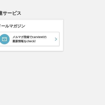
業”と最新システムの二
インのフルスペック車高調「フ
復活「すべて
 知られざる驚きの仕
レックスZ」発売
っている」
連サービス
2026.08.09
レスポンス
2026.08.09
mot
乗りものニュース
メールマガジン
メルマガ登録でcarview!の
最新情報をcheck!