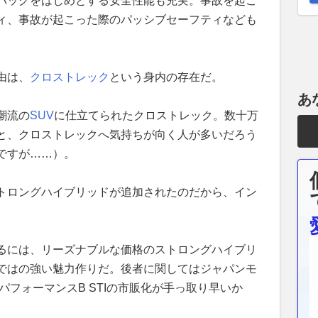
バッグをはじめとする安全性能も充実。事故を起こ
ィ、事故が起こった際のパッシブセーフティなども
由は、
クロストレック
という身内の存在だ。
あ
潮流の
SUV
に仕立てられたクロストレック。数十万
と、クロストレックへ気持ちが向く人が多いだろう
ですが……）。
トロングハイブリッドが追加されたのだから、イン
るには、リーズナブルな価格のストロングハイブリ
ではの強い魅力作りだ。後者に関してはジャパンモ
パフォーマンスB STIの市販化が手っ取り早いか