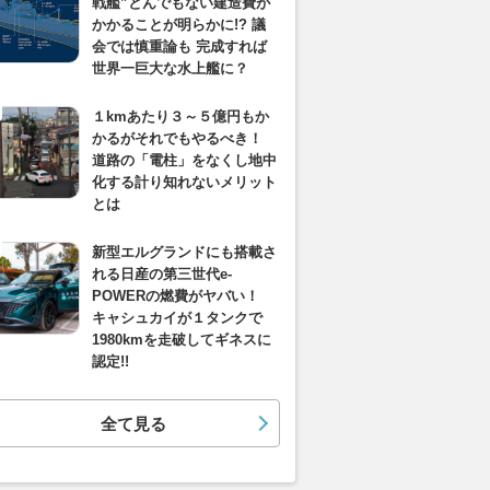
戦艦”とんでもない建造費が
かかることが明らかに!? 議
会では慎重論も 完成すれば
世界一巨大な水上艦に？
１kmあたり３～５億円もか
かるがそれでもやるべき！
道路の「電柱」をなくし地中
化する計り知れないメリット
とは
新型エルグランドにも搭載さ
れる日産の第三世代e-
POWERの燃費がヤバい！
キャシュカイが１タンクで
1980kmを走破してギネスに
認定!!
全て見る