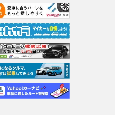
は「ピタリと同じ位
日産『ノートe-POWERニス
マルティン、
まれるの？ 実は運転
モ』＆スズキ『ソリオ』用、テ
セットアップ