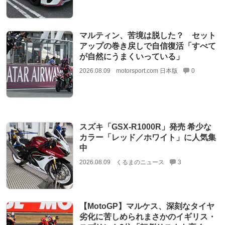
マルティン、苦境は脱した？ セット
アップの巻き戻しで自信復活「すべて
が自然にうまくいっている」
2026.08.09
motorsport.com 日本版
0
スズキ「GSX-R1000R」発売 希少な
カラー「レッド／ホワイト」に人気集
中
2026.08.09
くるまのニュース
3
【MotoGP】マルケス、深刻なタイヤ
劣化に苦しめられまさかのイギリス・