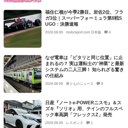
福住仁嶺が今季2勝目。岩佐2位、フラ
ガ3位｜スーパーフォーミュラ第8戦S
UGO：決勝速報
2026.08.09
motorsport.com 日本版
4
なぜ電車は「ピタリと同じ位置」に止
まれるの？ 実は運転士の“神業”と最新
システムの二人三脚！ 知られざる驚き
の仕組み
2026.08.09
乗りものニュース
8
日産『ノートe-POWERニスモ』＆ス
ズキ『ソリオ』用、テインのフルスペ
ック車高調「フレックスZ」発売
2026.08.09
レスポンス
1