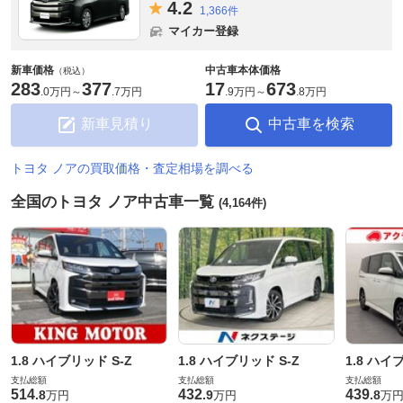
4.
2
1,366件
マイカー登録
新車価格
中古車本体価格
（税込）
283
377
17
673
.
0万円
～
.
7万円
.
9万円
～
.
8万円
新車見積り
中古車を検索
トヨタ ノアの買取価格・査定相場を調べる
全国のトヨタ ノア中古車一覧
(4,164件)
1.8 ハイブリッド S-Z
1.8 ハイブリッド S-Z
1.8 ハイ
支払総額
支払総額
支払総額
514
432
439
.
8
.
9
.
8
万円
万円
万