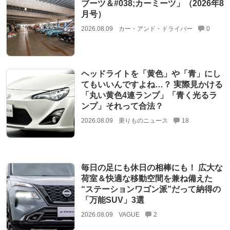
ブーツ＆#038;カーミーツ」（2026年8
月号）
2026.08.09
カー・アンド・ドライバー
0
ヘッドライトを「黄色」や「青」にし
てもいいんですよね…？ 実際見かける
「丸い黄色4連ランプ」「青く光るラ
ンプ」それって合法？
2026.08.09
乗りものニュース
18
毎日の足にも休日の相棒にも！ 広大な
荷室＆快適な移動空間を兼ね備えた
“ステーションワゴン派”だって納得の
「万能SUV」3選
2026.08.09
VAGUE
2