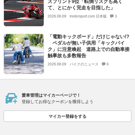
スプリント9位「転倒リスクも高く
て、とにかく完走を目指した」
2026.08.09
motorsport.com 日本版
3
「電動キックボード」だけじゃない!?
ペダルが無い子供用「キックバイ
ク」に注意喚起 道路上での自動車接
触事故も多数報告
2026.08.09
バイクのニュース
6
愛車管理はマイカーページで！
登録してお得なクーポンを獲得しよう
マイカー登録をする