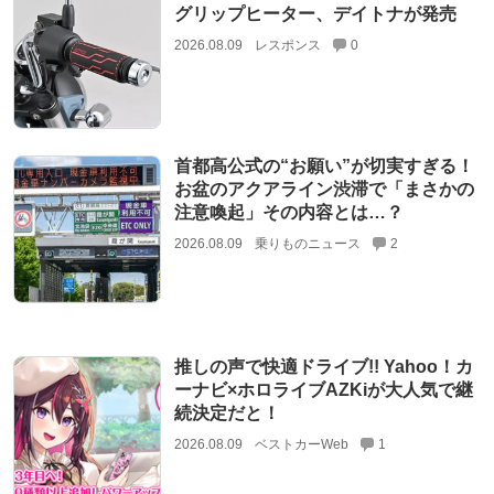
グリップヒーター、デイトナが発売
2026.08.09
レスポンス
0
首都高公式の“お願い”が切実すぎる！
お盆のアクアライン渋滞で「まさかの
注意喚起」その内容とは…？
2026.08.09
乗りものニュース
2
推しの声で快適ドライブ!! Yahoo！カ
ーナビ×ホロライブAZKiが大人気で継
続決定だと！
2026.08.09
ベストカーWeb
1