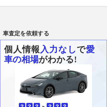
車査定を依頼する
個人情報
入力なし
で
愛
車の相場
がわかる!