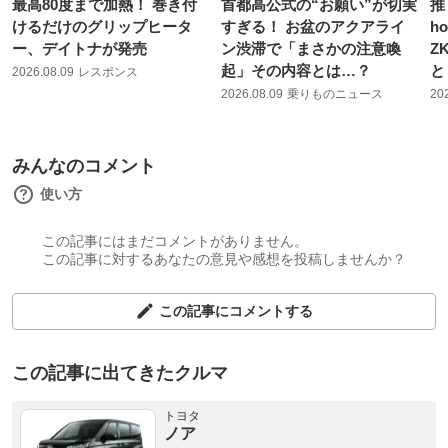
最高80度まで加熱！ 巻き付
首都高公式の“お願い”が切実
推
けるだけのグリップヒータ
すぎる！ お盆のアクアライ
h
ー、デイトナが発売
ン渋滞で「まさかの注意喚
Z
起」その内容とは…？
と
2026.08.09
レスポンス
2026.08.09
乗りものニュース
20
みんなのコメント
使い方
この記事にはまだコメントがありません。
この記事に対するあなたの意見や感想を投稿しませんか？
この記事にコメントする
この記事に出てきたクルマ
トヨタ
ノア