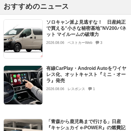
おすすめのニュース
ソロキャン派よ見逃すな！ 日産純正
で買える“小さな秘密基地”NV200バネ
ット マイルームの破壊力
2026.08.06
ベストカーWeb
3
有線CarPlay・Android Autoをワイヤ
レス化、オットキャスト『ミニ・オー
ラ』発売
2026.08.06
レスポンス
1
「青森から鹿児島まで行ける」日産
『キャシュカイ e-POWER』の燃費記