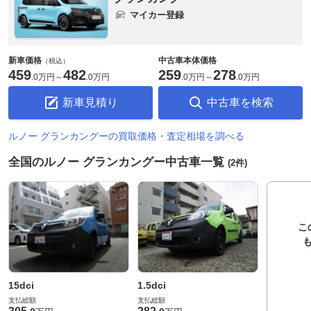
マイカー登録
新車価格
中古車本体価格
（税込）
459
482
259
278
.
0万円
～
.
0万円
.
0万円
～
.
0万円
新車見積り
中古車を検索
ルノー グランカングーの買取価格・査定相場を調べる
全国のルノー グランカングー中古車一覧
(2件)
こ
15dci
1.5dci
支払総額
支払総額