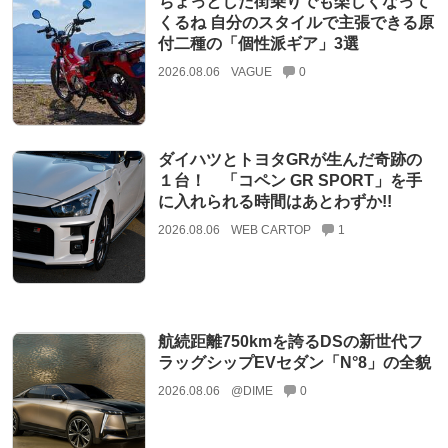
ちょっとした街乗りでも楽しくなって
くるね 自分のスタイルで主張できる原
付二種の「個性派ギア」3選
2026.08.06
VAGUE
0
ダイハツとトヨタGRが生んだ奇跡の
１台！ 「コペン GR SPORT」を手
に入れられる時間はあとわずか!!
2026.08.06
WEB CARTOP
1
航続距離750kmを誇るDSの新世代フ
ラッグシップEVセダン「N°8」の全貌
2026.08.06
@DIME
0