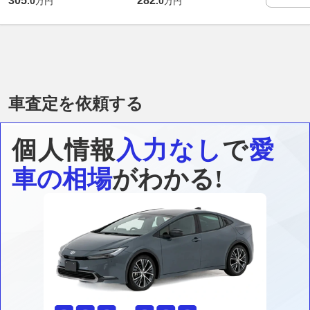
305
282
.
0
.
0
万円
万円
車査定を依頼する
個人情報
入力なし
で
愛
車の相場
がわかる!