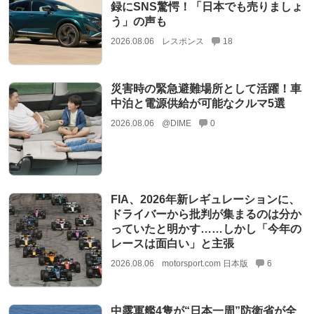
録にSNS驚愕！「日本でも売りましょ
う」の声も
2026.08.06
レスポンス
18
災害時の緊急避難場所として活躍！車
中泊と電源供給が可能なクルマ5選
2026.08.06
@DIME
0
FIA、2026年新レギュレーションに、
ドライバーから批判が集まるのは分か
っていたと明かす……しかし「今年の
レースは面白い」と主張
2026.08.06
motorsport.com 日本版
6
中露軍艦4隻が“日本一周”防衛省が全