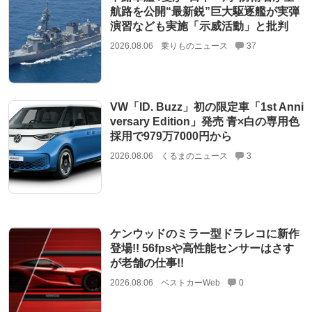
航路を公開“最新鋭”巨大駆逐艦が実弾
演習なども実施「示威活動」と批判
2026.08.06
乗りものニュース
37
VW「ID. Buzz」初の限定車「1st Anni
versary Edition」発売 青×白の専用色
採用で979万7000円から
2026.08.06
くるまのニュース
3
ケンウッドのミラー型ドラレコに新作
登場!! 56fpsや高性能センサーはさす
が老舗の仕事!!
2026.08.06
ベストカーWeb
0