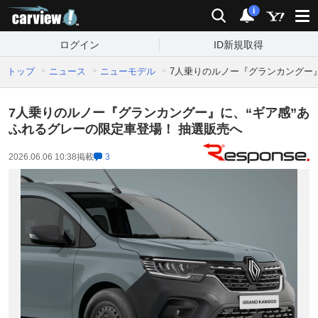
carview!
検索
通知
i
ログイン
ID新規取得
トップ
ニュース
ニューモデル
7人乗りのルノー『グランカングー』
7人乗りのルノー『グランカングー』に、“ギア感”あ
ふれるグレーの限定車登場！ 抽選販売へ
2026.06.06 10:38
掲載
3