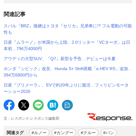
関連記事
スバル『BRZ』後継はトヨタ『セリカ』兄弟車に!? フル電動の可能
性も
日産『ムラーノ』が米国から上陸、2.0リッター「VCターボ」は日
本初…796万4000円
アウディの大型SUV、『Q7』新型を予告…デビューは今夏
ホンダ『シビック』改良、Honda S+ Shift搭載「e:HEV RS」追加…
394万6800円から
日産『プリメーラ』、EVで約20年ぶりに復活…フィリピンモータ
ーショー2026
文：レスポンス レスポンス編集部
関連タグ
#ルノー
#カングー
#クルー
#バン