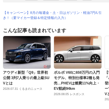
【キャンペーン】8月の毎週金・土・日はガソリン・軽油7円/L引
き！（要マイカー登録＆特定情報の入力）
こんな記事も読まれています
アウディ新型「Q9」世界初
ボルボ V60に659万円の入門
【
公開 3列7人乗りの最上級SU
モデル、特別仕様車2種も発
「
Vとは
売…PHEVは燃費11%向上・
登
EV航続94km
ー
2026.07.31
くるまのニュース
V
2026.08.05
レスポンス
20