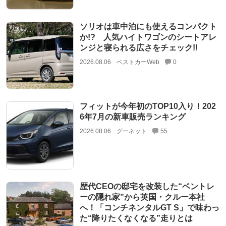
ソリオは車中泊にも使えるコンパクト
か!? 人気ハイトワゴンのシートアレ
ンジと寝られる広さをチェック!!
2026.08.06
ベストカーWeb
0
フィットが今年初のTOP10入り！202
6年7月の新車販売ランキング
2026.08.06
グーネット
55
歴代CEOの邸宅を改装した“ベントレ
ーの隠れ家”から英国・クルー本社
へ！「コンチネンタルGT S」で味わっ
た“降りたくなくなる”走りとは