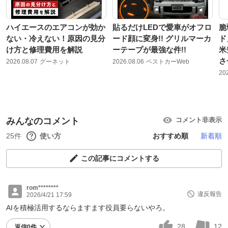
ハイエースのエアコンが効か
貼るだけLEDで愛車がオフロ
脆
ない・冷えない！原因の見分
ード顔に変身!! グリルマーカ
ド
け方と修理費用を解説
ーテープが最強な件!!
米
さ
2026.08.07
グーネット
2026.08.06
ベストカーWeb
20
みんなのコメント
コメント非表示
25件
使い方
おすすめ順
新着順
この記事にコメントする
rom********
違反報告
2026/4/21 17:59
AIを積極活用するならますます役員要らないやろ。
28
12
返信0件