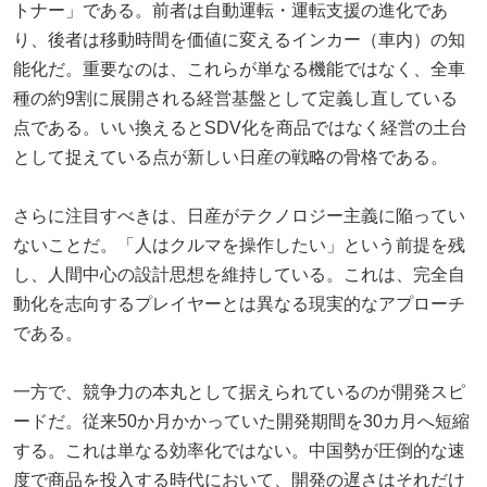
トナー」である。前者は自動運転・運転支援の進化であ
り、後者は移動時間を価値に変えるインカー（車内）の知
能化だ。重要なのは、これらが単なる機能ではなく、全車
種の約9割に展開される経営基盤として定義し直している
点である。いい換えるとSDV化を商品ではなく経営の土台
として捉えている点が新しい日産の戦略の骨格である。
さらに注目すべきは、日産がテクノロジー主義に陥ってい
ないことだ。「人はクルマを操作したい」という前提を残
し、人間中心の設計思想を維持している。これは、完全自
動化を志向するプレイヤーとは異なる現実的なアプローチ
である。
一方で、競争力の本丸として据えられているのが開発スピ
ードだ。従来50か月かかっていた開発期間を30カ月へ短縮
する。これは単なる効率化ではない。中国勢が圧倒的な速
度で商品を投入する時代において、開発の遅さはそれだけ