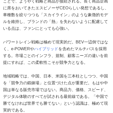
ことで、ようやく戦略と商品が接続される。長く商品企画
に席をおいてきたエスピノーザCEOらしい発想であるし、
車種数を絞りつつも「スカイライン」のような象徴的モデ
ルを維持し、ブランドの「熱」を失わないように配慮して
いる点は、ファンにとっても心強い。
パワートレイン戦略は極めて現実的だ。BEV一辺倒ではな
く、e-POWERや
ハイブリッド
を含めたマルチパスを採用
する。市場ごとのインフラ、規制、顧客ニーズの違いを前
提にすれば、この柔軟性こそが競争力となる。
地域戦略では、中国、日本、米国を三本柱としつつ、中国
を「競争力の鍛錬場」と位置づけた点が重要だ。もはや中
国は単なる販売市場ではない。商品力、価格、スピード、
デジタル体験のすべてが試される最前線である。「中国で
勝てなければ世界でも勝てない」という認識は、極めて現
実的である。