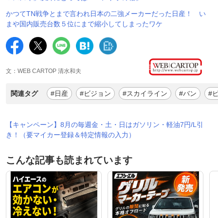
かつてTN戦争とまで言われ日本の二強メーカーだった日産！ い
まや国内販売台数５位にまで縮小してしまったワケ
文：WEB CARTOP 清水和夫
関連タグ
#日産
#ビジョン
#スカイライン
#バン
#
【キャンペーン】8月の毎週金・土・日はガソリン・軽油7円/L引
き！（要マイカー登録＆特定情報の入力）
こんな記事も読まれています