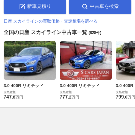
新車見積り
中古車を検索
日産 スカイラインの買取価格・査定相場を調べる
全国の日産 スカイライン中古車一覧
(828件)
3.0 400R リミテッド
3.0 400R リミテッド
3.0 40
支払総額
支払総額
支払総額
747
777
799
.
8
.
2
.
0
万円
万円
万