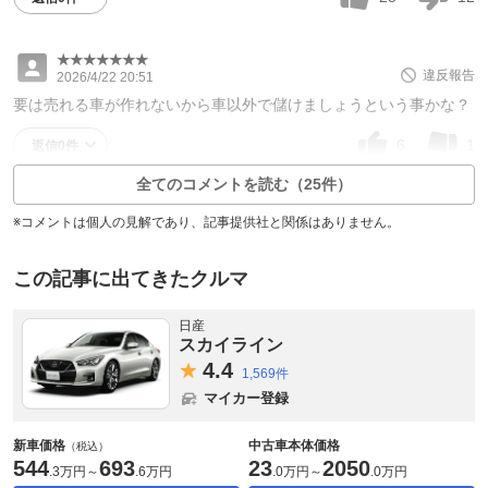
★★★★★★★
違反報告
2026/4/22 20:51
要は売れる車が作れないから車以外で儲けましょうという事かな？
6
1
返信0件
全てのコメントを読む（25件）
※コメントは個人の見解であり、記事提供社と関係はありません。
この記事に出てきたクルマ
日産
スカイライン
4.
4
1,569件
マイカー登録
新車価格
中古車本体価格
（税込）
544
693
23
2050
.
3万円
～
.
6万円
.
0万円
～
.
0万円