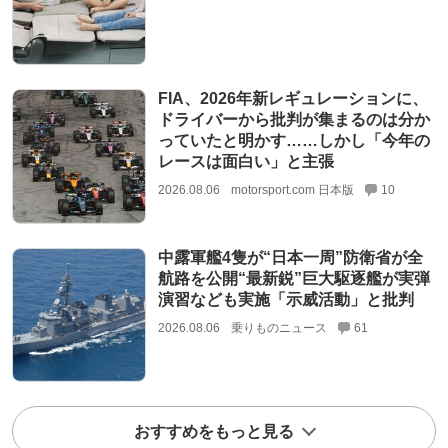
FIA、2026年新レギュレーションに、
ドライバーから批判が集まるのは分か
っていたと明かす……しかし「今年の
レースは面白い」と主張
2026.08.06
motorsport.com 日本版
10
中露軍艦4隻が“日本一周”防衛省が全
航路を公開“最新鋭”巨大駆逐艦が実弾
演習なども実施「示威活動」と批判
2026.08.06
乗りものニュース
61
おすすめをもっと見る