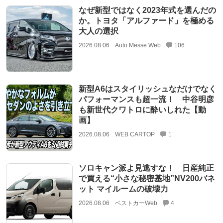
なぜ新型ではなく2023年式を選んだの
か。トヨタ「アルファード」を極める
大人の選択
2026.08.06
Auto Messe Web
106
新型A6はスタイリッシュなだけでなく
パフォーマンスも超一流！ 中谷明彦
も新世代クワトロに酔いしれた【動
画】
2026.08.06
WEB CARTOP
1
ソロキャン派よ見逃すな！ 日産純正
で買える“小さな秘密基地”NV200バネ
ット マイルームの破壊力
2026.08.06
ベストカーWeb
4