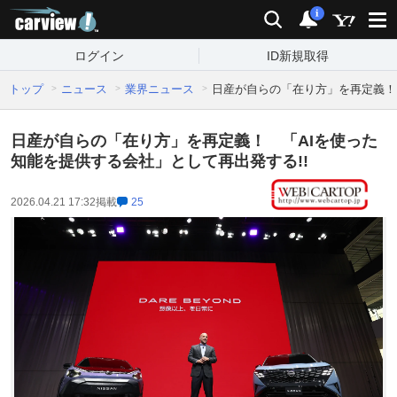
carview!
検索
通知
i
ログイン
ID新規取得
トップ
ニュース
業界ニュース
日産が自らの「在り方」を再定義！
日産が自らの「在り方」を再定義！ 「AIを使った
知能を提供する会社」として再出発する!!
2026.04.21 17:32
掲載
25