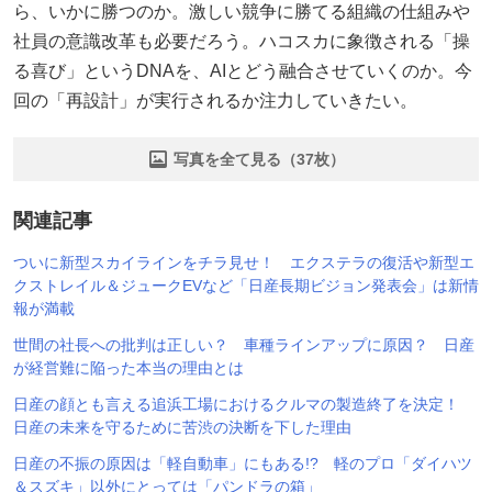
ら、いかに勝つのか。激しい競争に勝てる組織の仕組みや
社員の意識改革も必要だろう。ハコスカに象徴される「操
る喜び」というDNAを、AIとどう融合させていくのか。今
回の「再設計」が実行されるか注力していきたい。
写真を全て見る（37枚）
関連記事
ついに新型スカイラインをチラ見せ！ エクステラの復活や新型エ
クストレイル＆ジュークEVなど「日産長期ビジョン発表会」は新情
報が満載
世間の社長への批判は正しい？ 車種ラインアップに原因？ 日産
が経営難に陥った本当の理由とは
日産の顔とも言える追浜工場におけるクルマの製造終了を決定！
日産の未来を守るために苦渋の決断を下した理由
日産の不振の原因は「軽自動車」にもある!? 軽のプロ「ダイハツ
＆スズキ」以外にとっては「パンドラの箱」