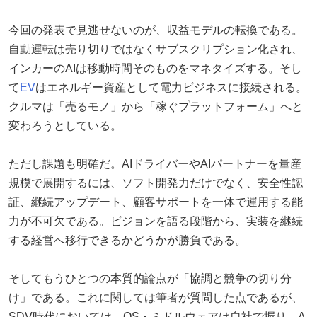
今回の発表で見逃せないのが、収益モデルの転換である。
自動運転は売り切りではなくサブスクリプション化され、
インカーのAIは移動時間そのものをマネタイズする。そし
て
EV
はエネルギー資産として電力ビジネスに接続される。
クルマは「売るモノ」から「稼ぐプラットフォーム」へと
変わろうとしている。
ただし課題も明確だ。AIドライバーやAIパートナーを量産
規模で展開するには、ソフト開発力だけでなく、安全性認
証、継続アップデート、顧客サポートを一体で運用する能
力が不可欠である。ビジョンを語る段階から、実装を継続
する経営へ移行できるかどうかが勝負である。
そしてもうひとつの本質的論点が「協調と競争の切り分
け」である。これに関しては筆者が質問した点であるが、
SDV時代においては、OS・ミドルウェアは自社で握り、A