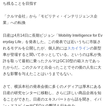
ち残ることを目指す
「クルマ会社」から「モビリティ・インテリジェンス企
業」への転換
日産は4月14日に長期ビジョン「Mobility Intelligence for Ev
eryday Life」を発表した。この発表では近いうちに市販さ
れるモデルを公開したが、個人的には
スカイライン
の新型
車が登場すると聞いてホッとしている。というのは私が免
許を取って最初に乗ったクルマはGC10型の箱スカであっ
たからだ。このクルマと出会ったことでその後の人生に大
きな影響を与えたことはいうまでもない。
さて、横浜本社の発表会後に多くのメディアは厚木にある
日産の研究センターに移動し、さらに詳しい商品企画を知
ることができた。日産のエキスパートから話を聞き、イバ
ン・エスピノーサCEOとの懇談も行われた。