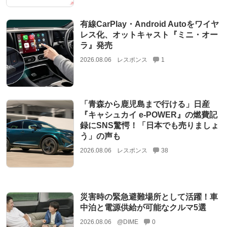
有線CarPlay・Android Autoをワイヤ
レス化、オットキャスト『ミニ・オー
ラ』発売
2026.08.06
レスポンス
1
「青森から鹿児島まで行ける」日産
『キャシュカイ e-POWER』の燃費記
録にSNS驚愕！「日本でも売りましょ
う」の声も
2026.08.06
レスポンス
38
災害時の緊急避難場所として活躍！車
中泊と電源供給が可能なクルマ5選
2026.08.06
@DIME
0