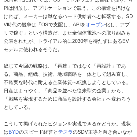
PIは開放し、アプリケーションで競う。この構造を描けな
ければ、メーカーは単なるハード供給者へと転落する。SD
V時代の競争は「OSで支配し、APIを
オープン
化し、アプ
リで稼ぐ」という構造だ。また全個体電池への取り組みも
公表されたが、トライアル的に2030年を待たずにあるEV
モデルに使われるそうだ。
総じて今回の戦略は、「再建」ではなく「再設計」であ
る。商品、組織、技術、地域戦略を一体として組み直し、
不確実な時代に耐える企業体質へ転換しようとしている。
日産はようやく、「商品を並べた従来型の企業」から、
「戦略を実現するために商品を設計する会社」へ変わろう
としている。
こうして掲げられたビジョンを実現できるかどうか。現状
は
BYD
のスピード経営と
テスラ
のSDV主導と向き合いなが