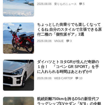
2026.08.06
乗りものニュース
5
ちょっとした街乗りでも楽しくなって
くるね 自分のスタイルで主張できる原
付二種の「個性派ギア」3選
2026.08.06
VAGUE
3
ダイハツとトヨタGRが生んだ奇跡の
１台！ 「コペン GR SPORT」を手
に入れられる時間はあとわずか!!
2026.08.06
WEB CARTOP
10
航続距離750kmを誇るDSの新世代フ
ラッグシップEVセダン「N°8」の全貌