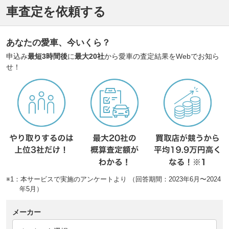
車査定を依頼する
あなたの愛車、今いくら？
申込み
最短3時間後
に
最大20社
から愛車の査定結果をWebでお知ら
せ！
※1：本サービスで実施のアンケートより （回答期間：2023年6月〜2024
年5月）
メーカー