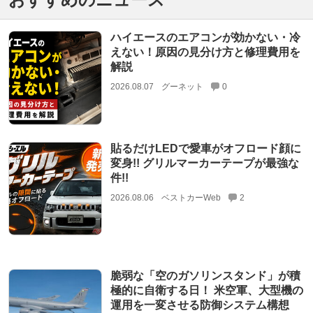
ハイエースのエアコンが効かない・冷
えない！原因の見分け方と修理費用を
解説
2026.08.07
グーネット
0
貼るだけLEDで愛車がオフロード顔に
変身!! グリルマーカーテープが最強な
件!!
2026.08.06
ベストカーWeb
2
脆弱な「空のガソリンスタンド」が積
極的に自衛する日！ 米空軍、大型機の
運用を一変させる防御システム構想