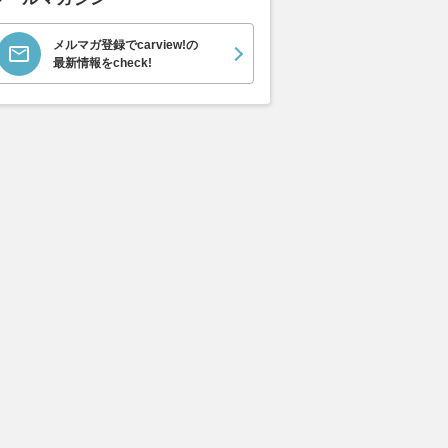
メルマガ登録でcarview!の
最新情報をcheck!