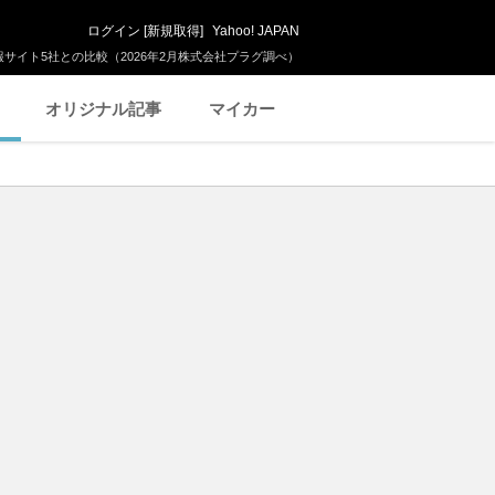
ログイン
[
新規取得
]
Yahoo! JAPAN
サイト5社との比較（2026年2月株式会社プラグ調べ）
オリジナル記事
マイカー