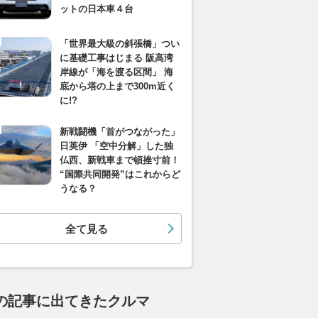
ットの日本車４台
「世界最大級の斜張橋」つい
に基礎工事はじまる 阪高湾
岸線が「海を渡る区間」 海
底から塔の上まで300m近く
に!?
新戦闘機「首がつながった」
日英伊 「空中分解」した独
仏西、新戦車まで頓挫寸前！
“国際共同開発”はこれからど
うなる？
全て見る
の記事に出てきたクルマ