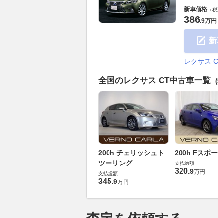
新車価格
（税
386
.
9万円
新
レクサス 
全国のレクサス CT中古車一覧
200h チェリッシュト
200h Fスポ
ツーリング
支払総額
320
.
9
万円
支払総額
345
.
9
万円