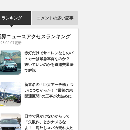
ランキング
コメントの多い記事
業界ニュースアクセスランキング
026.08.07
更新
赤灯だけでサイレンなしのパ
トカーは緊急車両なのか？
抜いていいのかを道路交通法
で解説
新東名の「巨大アーチ橋」つ
いにつながった！ “最後の未
開通区間”の工事が大詰めに
日本で見かけないからって
「失敗作」とかナメるな
よ！ 海外じゃバカ売れ大ヒ