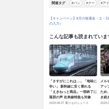
関連タグ
#バン
#クー
#ア
【キャンペーン】8月の毎週金・土・日
の入力）
こんな記事も読まれていま
「さすがにこれは…」「地味に
メル
辛い」 新幹線に安く乗れる
アッ
「えきねっと商品」一部終了に
ため
落胆の声 在来線特急も対象
き続
2026.08.07
乗りものニュース
2026.