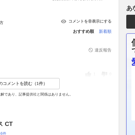
あ
コメントを非表示にする
方
おすすめ順
新着順
違反報告
1
0
のコメントを読む（1件）
見解であり、記事提供社と関係はありません。
 CT
46件