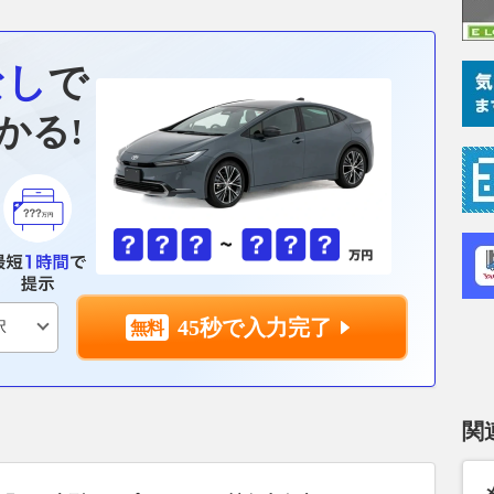
なし
で
かる!
45秒で入力完了
関