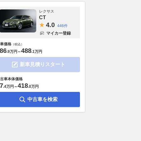
レクサス
CT
4.
0
446件
マイカー登録
車価格
（税込）
86
488
.
9万円
～
.
1万円
新車見積りスタート
古車本体価格
7
418
.
4万円
～
.
0万円
中古車を検索
と言がなければ見逃し
ロマンチックな4シーター・コ
3ナンバーだ
超お宝F1コレクショ
ンバーチブル マセラティ・グ
日産ノート 
イツの博物館の２階に
ランカブリオ・トロフェオ
り4cmワイド
ースファンのパラダイ
（1） ディテールはMCエクス
2026.08.07
ベス
トレーマの影響
WEB CARTOP
2026.08.07
AUTOCAR JAPAN