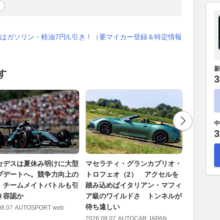
イ
はガソリン・軽油7円/L引き！（要マイカー登録＆特定情報
新
す
3
中
3
セデスは夏休み明けに大型
マセラティ・グランカブリオ・
「妻のひ
プデートへ。競争力向上の
トロフェオ（2） アクセルを
ていた」
、チームメイトバトルも引
踏み込めばイタリアン・マフィ
ン！ ド
き容認か
ア級のワイルドさ トンネルが
広がるレ
待ち遠しい
ス
08.07
AUTOSPORT web
2026.08.07
AUTOCAR JAPAN
2026.08.07