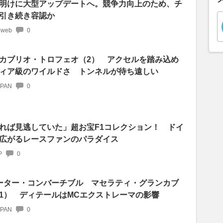
明けに大型アップデートへ。競争力向上のため、チ
引き続き容認か
 web
0
カブリオ・トロフェオ（2） アクセルを踏み込め
ィア級のワイルドさ トンネルが待ち遠しい
APAN
0
れば見逃していた」超お宝F1コレクション！ ドイ
広がるレースファンのパラダイス
P
0
ーター・コンバーチブル マセラティ・グランカブ
1） ディテールはMCエクストレーマの影響
APAN
0