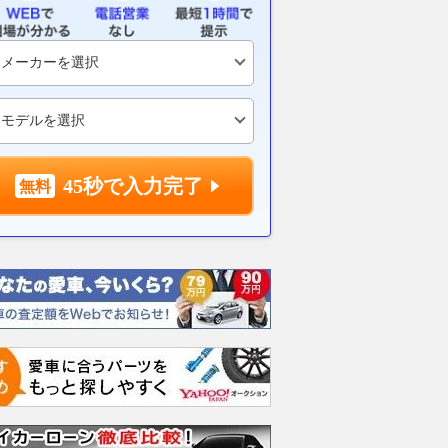
45秒で入力完了
チェリッシュト
200h バージョンC
200h バージョンC
200h
グ
支払総額
支払総額
支払総額
367
.
356
.
394
.
3
9
9
万円
万円