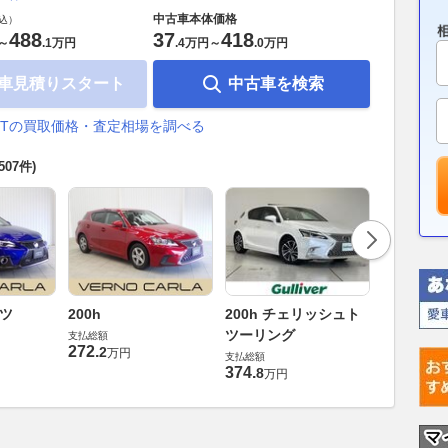
中古車本体価格
込）
488
37
418
～
.
1万円
.
4万円
～
.
0万円
車見積りスタート
中古車を検索
CTの買取価格・査定相場を調べる
(507件)
200h 
ーツ
200h
200h チェリッシュト
ツーリン
ツーリング
支払総額
272
.
支払総額
2
万円
支払総額
364
.
8
万円
374
.
8
万円