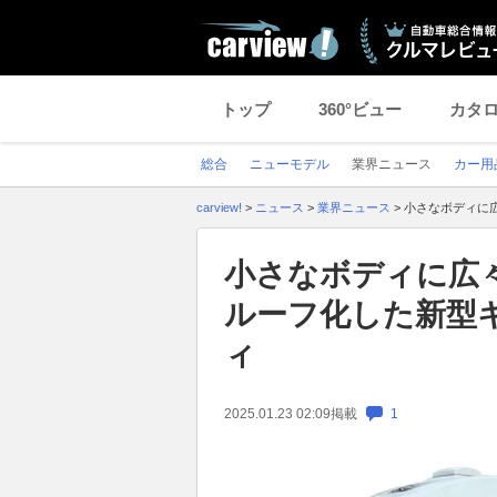
トップ
360°ビュー
カタ
総合
ニューモデル
業界ニュース
カー用
carview!
>
ニュース
>
業界ニュース
>
小さなボディに
小さなボディに広
ルーフ化した新型
ィ
2025.01.23 02:09
掲載
1