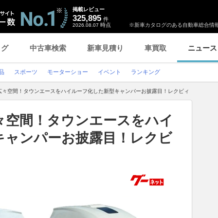
掲載レビュー
325,895
件
時点
※新車カタログのある自動車総合情報
2026.08.07
ログ
中古車検索
新車見積り
車買取
ニュース
品
スポーツ
モーターショー
イベント
ランキング
広々空間！タウンエースをハイルーフ化した新型キャンパーお披露目！レクビィ
々空間！タウンエースをハイ
キャンパーお披露目！レクビ