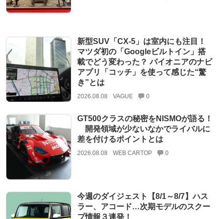
新型SUV「CX-5」は室内にも注目！
マツダ初の「Googleビルトイン」搭
載でどう変わった？ パイオニアのナビ
アプリ「コッチ」を使って感じた“驚
き”とは
2026.08.08
VAGUE
0
GT500クラスの秘密をNISMOが語る！
開発領域が少ないなかでライバルに
差を付けるポイントとは
2026.08.08
WEB CARTOP
0
今週のダイジェスト【8/1～8/7】ハス
ラー、アコード…次期モデルのスクー
プ情報３連発！