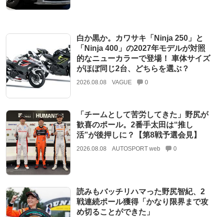
白か黒か。カワサキ「Ninja 250」と
「Ninja 400」の2027年モデルが対照
的なニューカラーで登場！ 車体サイズ
がほぼ同じ2台、どちらを選ぶ？
2026.08.08
VAGUE
0
「チームとして苦労してきた」野尻が
歓喜のポール。2番手太田は“推し
活”が後押しに？【第8戦予選会見】
2026.08.08
AUTOSPORT web
0
読みもバッチリハマった野尻智紀、2
戦連続ポール獲得「かなり限界まで攻
め切ることができた」