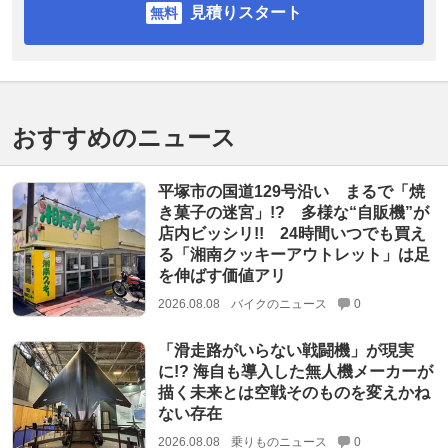
見積りスタート
おすすめのニュース
平塚市の国道129号沿い まるで「焼
き菓子の迷宮」!? 多様な“自販機”が
店内ビッシリ!! 24時間いつでも買え
る「湘南クッキーアウトレット」は足
を伸ばす価値アリ
2026.08.08
バイクのニュース
0
「滑走路がいらない戦闘機」が現実
に!? 海自も導入した無人機メーカーが
描く未来とは空戦そのものを変えかね
ない存在
2026.08.08
乗りものニュース
0