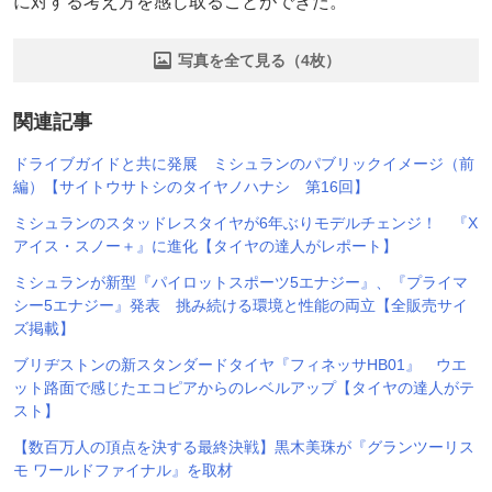
に対する考え方を感じ取ることができた。
写真を全て見る（4枚）
関連記事
ドライブガイドと共に発展 ミシュランのパブリックイメージ（前
編）【サイトウサトシのタイヤノハナシ 第16回】
ミシュランのスタッドレスタイヤが6年ぶりモデルチェンジ！ 『X
アイス・スノー＋』に進化【タイヤの達人がレポート】
ミシュランが新型『パイロットスポーツ5エナジー』、『プライマ
シー5エナジー』発表 挑み続ける環境と性能の両立【全販売サイ
ズ掲載】
ブリヂストンの新スタンダードタイヤ『フィネッサHB01』 ウエ
ット路面で感じたエコピアからのレベルアップ【タイヤの達人がテ
スト】
【数百万人の頂点を決する最終決戦】黒木美珠が『グランツーリス
モ ワールドファイナル』を取材