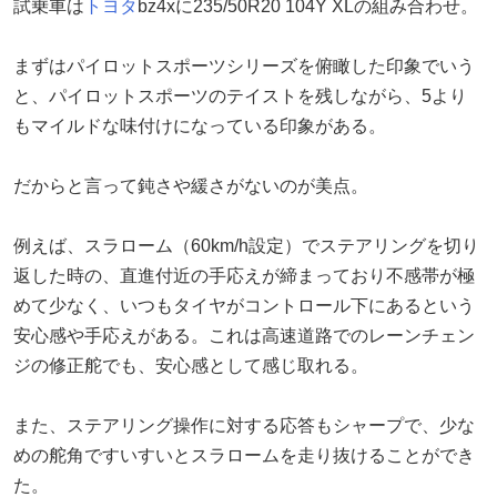
試乗車は
トヨタ
bz4xに235/50R20 104Y XLの組み合わせ。
まずはパイロットスポーツシリーズを俯瞰した印象でいう
と、パイロットスポーツのテイストを残しながら、5より
もマイルドな味付けになっている印象がある。
だからと言って鈍さや緩さがないのが美点。
例えば、スラローム（60km/h設定）でステアリングを切り
返した時の、直進付近の手応えが締まっており不感帯が極
めて少なく、いつもタイヤがコントロール下にあるという
安心感や手応えがある。これは高速道路でのレーンチェン
ジの修正舵でも、安心感として感じ取れる。
また、ステアリング操作に対する応答もシャープで、少な
めの舵角ですいすいとスラロームを走り抜けることができ
た。