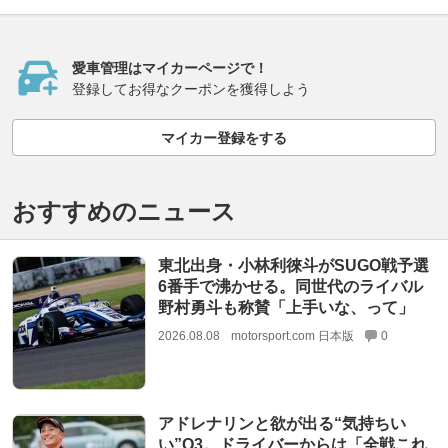
愛車管理はマイカーページで！
登録してお得なクーポンを獲得しよう
マイカー登録をする
おすすめのニュース
東北出身・小林利徠斗がSUGO戦予選
6番手で沸かせる。同世代のライバル
野村勇斗も称賛「上手いな、って」
2026.08.08
motorsport.com 日本版
0
アドレナリンと欲が出る“気持ちい
い”Q3。ドライバーからは「全戦これ