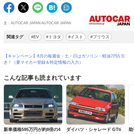
文：AUTOCAR JAPAN AUTOCAR JAPAN
関連タグ
#EV
#トヨタ
#イスト
#プリウス
【キャンペーン】8月の毎週金・土・日はガソリン・軽油7円/L引
き！（要マイカー登録＆特定情報の入力）
こんな記事も読まれています
新車価格595万円が約8倍の4
ダイハツ・シャレード GTti
助