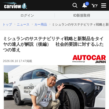
carview!
検索
通知
i
ログイン
ID新規取得
トップ
ニュース
カー用品
ミシュランのサステナビリティ戦略と新
ミシュランのサステナビリティ戦略と新製品をタイ
ヤの達人が解説（後編） 社会的要請に対するふた
つの答え
2026.06.10 17:47
掲載