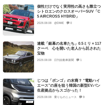
個性だけでなく実用性の高さも際立つ
シトロエンのクロスオーバーSUV「C
5 AIRCROSS HYBRID」
2026.08.08
@DIME
0
連載「銀幕の名車たち」0.5ミリ × 117
クーペ 心を開いた老人から託された
宝物
2026.08.08
日刊自動車新聞
1
じつは「ボンゴ」の末裔？ “電動ハイ
エース”の座を狙う韓国の新型EVバン
生産拠点からスゴかった！
2026.08.08
乗りものニュース
9