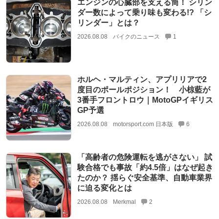
エンジンの心臓部を支える筒！ シリン
ダー数によって乗り味も変わる!? 「シ
リンダー」とは？
2026.08.08
バイクのニュース
1
ホルヘ・マルティン、アプリリアで2
度目のポールポジション！ 小椋藍が
3番手フロントロウ｜MotoGPイギリス
GP予選
2026.08.08
motorsport.com 日本版
6
「高齢者の危険運転を逃がさない」 試
験合格でも事故「約4.5倍」はなぜ起き
たのか？ 揺らぐ安全基準、自動車業界
に迫る変化とは
2026.08.08
Merkmal
2