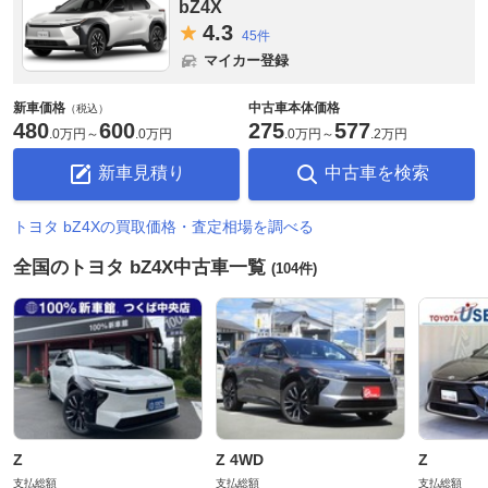
bZ4X
4.
3
45件
マイカー登録
新車価格
中古車本体価格
（税込）
480
600
275
577
.
0万円
～
.
0万円
.
0万円
～
.
2万円
新車見積り
中古車を検索
トヨタ bZ4Xの買取価格・査定相場を調べる
全国のトヨタ bZ4X中古車一覧
(104件)
Z
Z 4WD
Z
支払総額
支払総額
支払総額