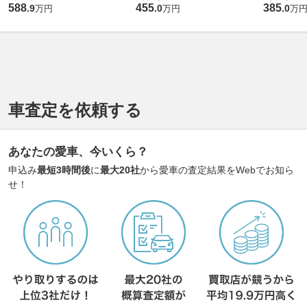
588
455
385
.
9
.
0
.
0
万円
万円
万
車査定を依頼する
あなたの愛車、今いくら？
申込み
最短3時間後
に
最大20社
から愛車の査定結果をWebでお知ら
せ！