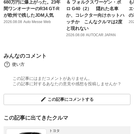
680万円に爆上がった。23年
＆ フォルクスワーゲン・ポ
も
間ワンオーナーのR34 GT-R
ロ G40（2） 隠れた名車
エ
が欧州で残したJDM人気
か、コレクター向けホットハ
の
ッチか こんなクルマは2度
2026.08.08
Auto Messe Web
20
と現れない
2026.08.08
AUTOCAR JAPAN
みんなのコメント
使い方
この記事にはまだコメントがありません。
この記事に対するあなたの意見や感想を投稿しませんか？
この記事にコメントする
この記事に出てきたクルマ
トヨタ