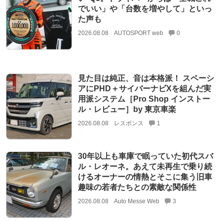
でいい」や「台数を増やして」といっ
た声も
2026.08.08
AUTOSPORT web
0
見た目は純正、音は本格派！ スペーシ
アにPHD＋サイバーナビXを組んだ実
用派システム［Pro Shop インストー
ル・レビュー］by 東京車楽
2026.08.08
レスポンス
1
30年以上も車庫で眠っていた初代スバ
ル・レオーネ。あえて未再生で乗り続
けるオーナーの情熱とそこに集う旧車
趣味の若者たちとの素敵な関係性
2026.08.08
Auto Messe Web
3