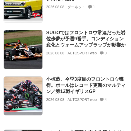
2026.08.08
グーネット
1
SUGOではフロントロウ常連だった岩
佐歩夢が予選9番手。コンディション
変化とウォームアップラップが影響か
2026.08.08
AUTOSPORT web
0
小椋藍、今季3度目のフロントロウ獲
得。ポールはレコード更新のマルティ
ン／第12戦イギリスGP
2026.08.08
AUTOSPORT web
4