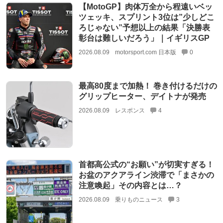
【MotoGP】肉体万全から程遠いベッ
ツェッキ、スプリント3位は”少しどこ
ろじゃない”予想以上の結果「決勝表
彰台は難しいだろう」｜イギリスGP
2026.08.09
motorsport.com 日本版
0
最高80度まで加熱！ 巻き付けるだけの
グリップヒーター、デイトナが発売
2026.08.09
レスポンス
4
首都高公式の“お願い”が切実すぎる！
お盆のアクアライン渋滞で「まさかの
注意喚起」その内容とは…？
2026.08.09
乗りものニュース
3