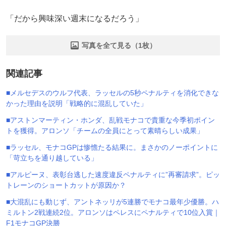
「だから興味深い週末になるだろう」
写真を全て見る（1枚）
関連記事
■メルセデスのウルフ代表、ラッセルの5秒ペナルティを消化できな
かった理由を説明「戦略的に混乱していた」
■アストンマーティン・ホンダ、乱戦モナコで貴重な今季初ポイン
トを獲得。アロンソ「チームの全員にとって素晴らしい成果」
■ラッセル、モナコGPは惨憺たる結果に。まさかのノーポイントに
「苛立ちを通り越している」
■アルピーヌ、表彰台逃した速度違反ペナルティに”再審請求”。ピッ
トレーンのショートカットが原因か？
■大混乱にも動じず、アントネッリが5連勝でモナコ最年少優勝。ハ
ミルトン2戦連続2位。アロンソはペレスにペナルティで10位入賞｜
F1モナコGP決勝