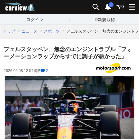
carview!
検索
通知
i
ログイン
ID新規取得
トップ
ニュース
スポーツ
フェルスタッペン、無念のエンジントラ
フェルスタッペン、無念のエンジントラブル「フォ
ーメーションラップからすでに調子が悪かった」
2026.06.08 12:54
掲載
2