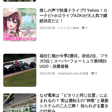
推しの声で快適ドライブ!! Yahoo！カ
ーナビ×ホロライブAZKiが大人気で継
続決定だと！
2026.08.09
ベストカーWeb
2
福住仁嶺が今季2勝目。岩佐2位、フラ
ガ3位｜スーパーフォーミュラ第8戦S
UGO：決勝速報
2026.08.09
motorsport.com 日本版
8
なぜ電車は「ピタリと同じ位置」に止
まれるの？ 実は運転士の“神業”と最新
システムの二人三脚！ 知られざる驚き
の仕組み