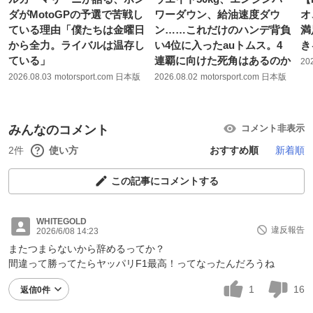
ダがMotoGPの予選で苦戦し
ワーダウン、給油速度ダウ
オ
ている理由「僕たちは金曜日
ン……これだけのハンデ背負
満
から全力。ライバルは温存し
い4位に入ったauトムス。4
き
ている」
連覇に向けた死角はあるのか
20
2026.08.03
motorsport.com 日本版
2026.08.02
motorsport.com 日本版
みんなのコメント
コメント非表示
2件
使い方
おすすめ順
新着順
この記事にコメントする
WHITEGOLD
違反報告
2026/6/08 14:23
またつまらないから辞めるってか？
間違って勝ってたらヤッパリF1最高！ってなったんだろうね
1
16
返信0件