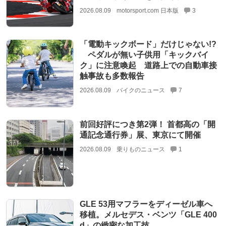
2026.08.09
motorsport.com 日本版
3
「電動キックボード」だけじゃない!?
ペダルが無い子供用「キックバイ
ク」に注意喚起 道路上での自動車接
触事故も多数報告
2026.08.09
バイクのニュース
7
前回好評につき第2弾！ 首都高の「開
通記念通行券」展、東京にて開催
2026.08.09
乗りものニュース
1
GLE 53用マフラーをディーゼル車へ
移植。メルセデス・ベンツ「GLE 400
d」の緻密な加工技