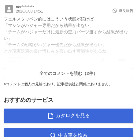
nor********
違反報告
2026/6/08 14:51
フェルスタッペン的にはこういう状態が続けば
「マシンがハジャー専用だから結果が出ない」
「チームがハジャーだけに最新の空力パーツ渡すから結果が出な
い」
「チームの戦略がハジャー優先だから結果が出ない」
とか現実逃避の負け惜しみを言い出す可能性があるね。
1
17
返信0件
全てのコメントを読む（2件）
※コメントは個人の見解であり、記事提供社と関係はありません。
おすすめのサービス
カタログを見る
中古車を検索