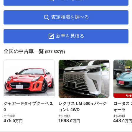
査定相場を調べる
新車を見積る
全国の中古車一覧
(537,807件)
ジャガー Fタイプクーペ 3.
レクサス LM 500h バージ
ロータス 
0
ョンL 4WD
ォーラ
支払総額
支払総額
支払総額
475
1698
448
.
0
.
0
.
0
万円
万円
万