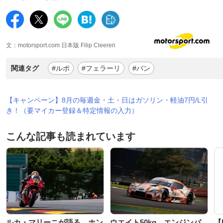
文：motorsport.com 日本版 Filip Cleeren
関連タグ
#ルポ
#フェラーリ
#バン
【キャンペーン】8月の毎週金・土・日はガソリン・軽油7円/L引
き！（要マイカー登録＆特定情報の入力）
こんな記事も読まれています
ルカ・マリーニが語る、ホン
ウエイト50kg、エンジンパ
【