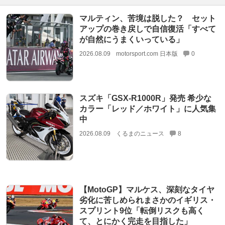
マルティン、苦境は脱した？ セット
アップの巻き戻しで自信復活「すべて
が自然にうまくいっている」
2026.08.09
motorsport.com 日本版
0
スズキ「GSX-R1000R」発売 希少な
カラー「レッド／ホワイト」に人気集
中
2026.08.09
くるまのニュース
8
【MotoGP】マルケス、深刻なタイヤ
劣化に苦しめられまさかのイギリス・
スプリント9位「転倒リスクも高く
て、とにかく完走を目指した」