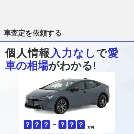
車査定を依頼する
個人情報
入力なし
で
愛
車の相場
がわかる!