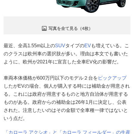
写真を全て見る（4枚）
最近、全高1.55m以上の
SUV
タイプの
EV
も増えている。こ
のクラスは欧州車の選択肢が多い。理由は本文でも書いた
ように、欧州が2021年に宣言した全車EV化の影響だ。
車両本体価格が600万円以下のモデル２台を
ピックアップ
したがEVの場合、個人が購入する時には補助金が用意され
る。これには政府が用意するものと地方自治体が用意する
ものがある。政府からの補助金は26年1月に決定し、公表
された。注意したいのはその金額で全車種一律ではないと
いう点だ。
「カローラ アクシオ」と「カローラ フィールダー」の生産