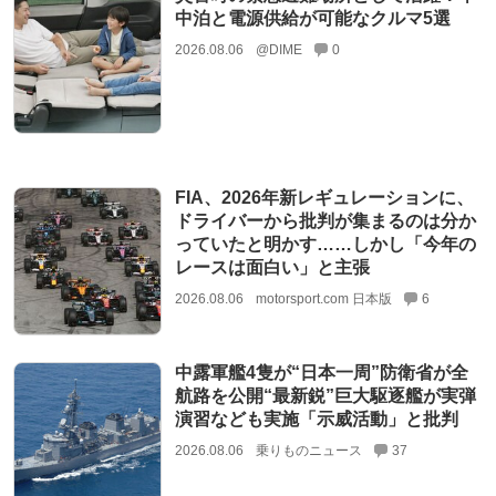
中泊と電源供給が可能なクルマ5選
2026.08.06
@DIME
0
FIA、2026年新レギュレーションに、
ドライバーから批判が集まるのは分か
っていたと明かす……しかし「今年の
レースは面白い」と主張
2026.08.06
motorsport.com 日本版
6
中露軍艦4隻が“日本一周”防衛省が全
航路を公開“最新鋭”巨大駆逐艦が実弾
演習なども実施「示威活動」と批判
2026.08.06
乗りものニュース
37