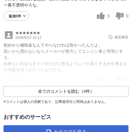
一番不透明やろな。
3
0
返信0件
★★★★★★★
違反報告
2026/5/12 15:12
初めから補助金なんてやらなければ良かったんだよ。
高いから買わないならメーカーが努力してエンジン車と同等にす
る。
出来ないのならＥＶバカだけに売るようにバカ高くするか出来るま
で市販を待つかだったんだから。
0
0
返信0件
全てのコメントを読む（4件）
※コメントは個人の見解であり、記事提供社と関係はありません。
おすすめのサービス
カタログを見る