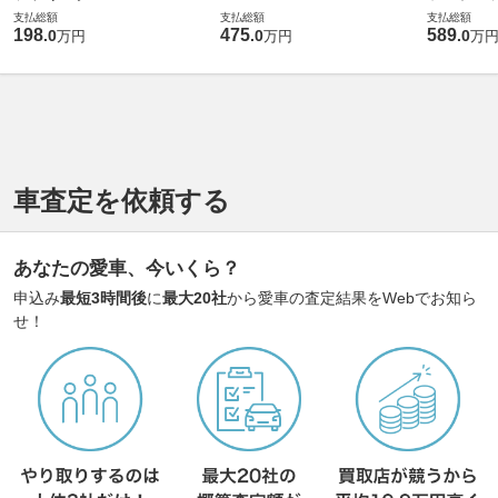
支払総額
支払総額
支払総額
198
475
589
.
0
.
0
.
0
万円
万円
万
車査定を依頼する
あなたの愛車、今いくら？
申込み
最短3時間後
に
最大20社
から愛車の査定結果をWebでお知ら
せ！