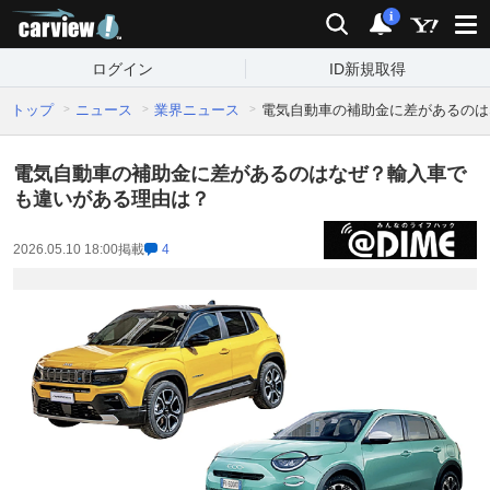
carview!
検索
通知
i
ログイン
ID新規取得
トップ
ニュース
業界ニュース
電気自動車の補助金に差があるのは
電気自動車の補助金に差があるのはなぜ？輸入車で
も違いがある理由は？
2026.05.10 18:00
掲載
4