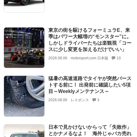
東京の街を駆けるフォーミュラE、来
季はパワー大幅増の“モンスター”に。
しかしドライバーたちは楽観視「コー
スに少し変更を加えるだけでいい」
2026.08.06
motorsport.com 日本版
10
猛暑の高速道路でタイヤが突然バース
トする前に！ 出発前に確認したい5項
目～Weeklyメンテナンス～
2026.08.06
レスポンス
3
日本で見かけないからって「失敗作」
とかナメるなよ！ 海外じゃバカ売れ