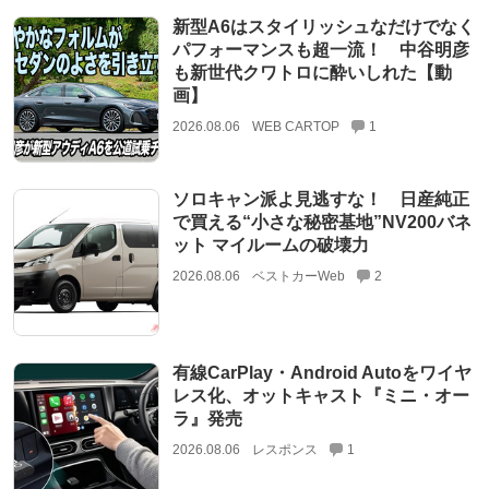
新型A6はスタイリッシュなだけでなく
パフォーマンスも超一流！ 中谷明彦
も新世代クワトロに酔いしれた【動
画】
2026.08.06
WEB CARTOP
1
ソロキャン派よ見逃すな！ 日産純正
で買える“小さな秘密基地”NV200バネ
ット マイルームの破壊力
2026.08.06
ベストカーWeb
2
有線CarPlay・Android Autoをワイヤ
レス化、オットキャスト『ミニ・オー
ラ』発売
2026.08.06
レスポンス
1