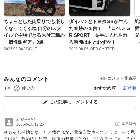
ちょっとした街乗りでも楽し
ダイハツとトヨタGRが生ん
航
くなってくるね 自分のスタ
だ奇跡の１台！ 「コペン G
新
イルで主張できる原付二種の
R SPORT」を手に入れられ
ダ
「個性派ギア」3選
る時間はあとわずか!!
20
2026.08.06
VAGUE
2026.08.06
WEB CARTOP
みんなのコメント
コメント非表示
4件
使い方
おすすめ順
新着順
この記事にコメントする
gch********
違反報告
2026/5/10 19:25
そもそも補助金なしだと数売れない電気自動車ってどうよ、って思
うけど、政治的な思惑、役所の裁量でどうにでもなるってところが