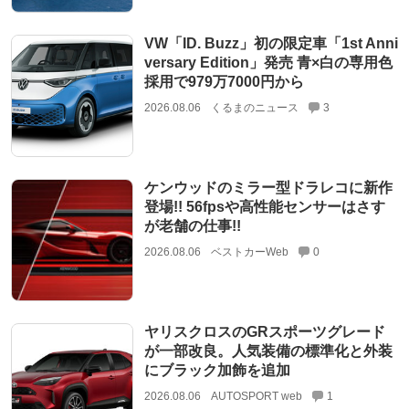
VW「ID. Buzz」初の限定車「1st Anni
versary Edition」発売 青×白の専用色
採用で979万7000円から
2026.08.06
くるまのニュース
3
ケンウッドのミラー型ドラレコに新作
登場!! 56fpsや高性能センサーはさす
が老舗の仕事!!
2026.08.06
ベストカーWeb
0
ヤリスクロスのGRスポーツグレード
が一部改良。人気装備の標準化と外装
にブラック加飾を追加
2026.08.06
AUTOSPORT web
1