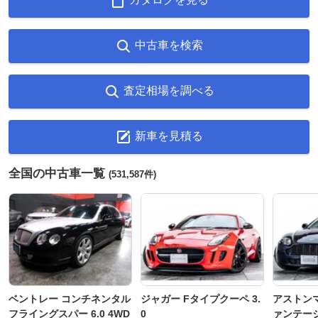
中古車を検索
査定相場を調べる
新車を見積る
全国の中古車一覧
(531,587件)
ベントレー コンチネンタル
ジャガー Fタイプクーペ 3.
アストンマ
フライングスパー 6.0 4WD
0
ァンテー