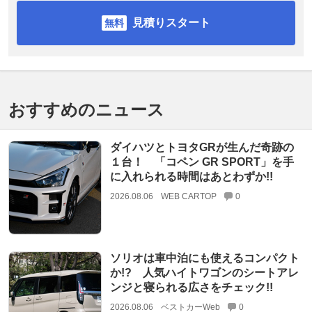
見積りスタート
おすすめのニュース
ダイハツとトヨタGRが生んだ奇跡の
１台！ 「コペン GR SPORT」を手
に入れられる時間はあとわずか!!
2026.08.06
WEB CARTOP
0
ソリオは車中泊にも使えるコンパクト
か!? 人気ハイトワゴンのシートアレ
ンジと寝られる広さをチェック!!
2026.08.06
ベストカーWeb
0