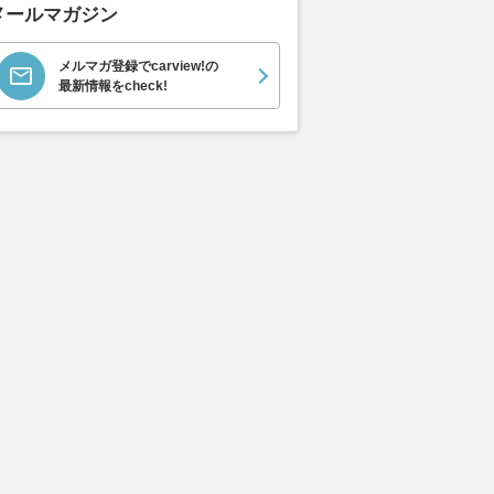
メールマガジン
メルマガ登録でcarview!の
最新情報をcheck!
メーカーが艦艇に本格
アウディ新型「A6スポーツバ
まもなくお盆
重火力な「次世代万能
ック e-tron」で東京から京都
路「渋滞」の
ト」を考案！ 北米に
へ 往復1000km級ロングランで
最大予想は45
開始
見えた最新EVの実力とは
避けるべき日