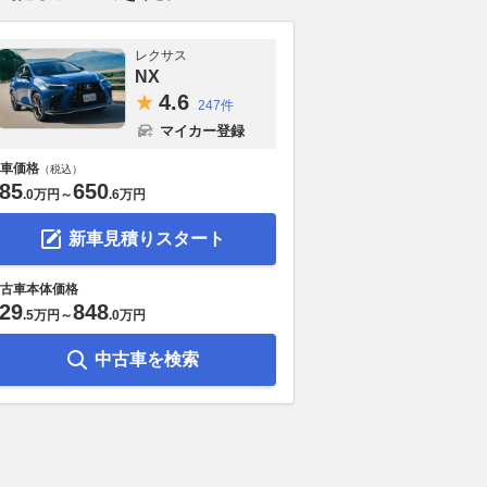
レクサス
NX
4.
6
247件
マイカー登録
車価格
（税込）
85
650
.
0万円
～
.
6万円
新車見積りスタート
古車本体価格
29
848
.
5万円
～
.
0万円
中古車を検索