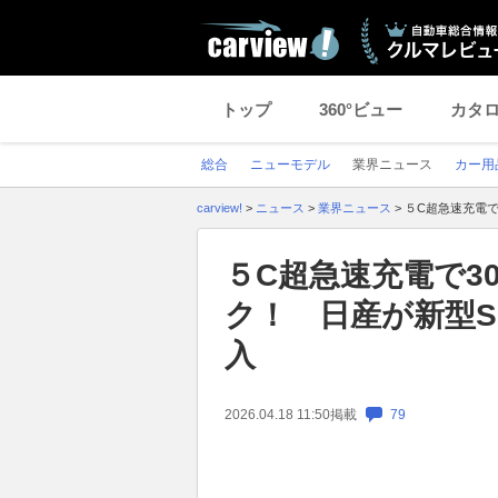
トップ
360°ビュー
カタ
総合
ニューモデル
業界ニュース
カー用
carview!
>
ニュース
>
業界ニュース
>
５C超急速充電で
５C超急速充電で3
ク！ 日産が新型S
入
2026.04.18 11:50
掲載
79