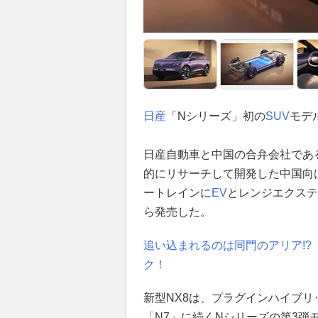
日産
「Nシリーズ」初の
SUV
モデ
日産自動車と中国の合弁会社であ
的にリサーチして開発した中国向
ートレインに
EV
とレンジエクステ
ら発売した。
追い込まれるのは同門のアリア!?
ク！
新型NX8は、プラグインハイブリ
「N7」に続くNシリーズの第3弾