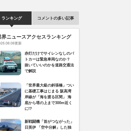
ランキング
コメントの多い記事
業界ニュースアクセスランキング
026.08.08
更新
赤灯だけでサイレンなしのパ
トカーは緊急車両なのか？
抜いていいのかを道路交通法
で解説
「世界最大級の斜張橋」つい
に基礎工事はじまる 阪高湾
岸線が「海を渡る区間」 海
底から塔の上まで300m近く
に!?
新戦闘機「首がつながった」
日英伊 「空中分解」した独