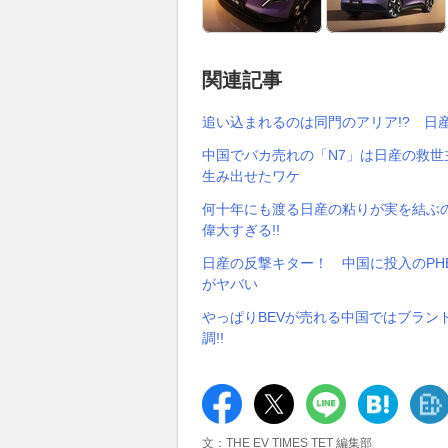
関連記事
追い込まれるのは同門のアリア!? 日
中国でバカ売れの「N7」は日産の救
生み出せたワケ
何十年にも渡る日産の粘りが実を結ぶ
偉大すぎる!!
日産の反撃キター！ 中国に投入のPH
がヤバい
やっぱりBEVが売れる中国ではブラン
調!!
文：THE EV TIMES TET 編集部