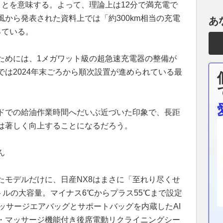
ことを意味する。よって、理論上は12分で満充電で
から発表された資料上では「約300km相当の充電
あ
っている。
ためには、1メガワット級の超急速充電器の整備が
は2024年末ごろから順次設置が進められている最
ドでの給油作業時間へだいぶ近づいた印象で、長距
は著しく向上することになるだろう。
ん
たモデルだけに、日産NX8はまさに「至れり尽くせ
トルの大容量。マイナス6℃からプラス55℃まで設定
ッサージエアバッグとサポートバッグを内蔵したAI
・マッサージ機能付き後席電動リクライニングシー