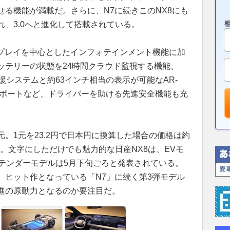
る機能が満載だ。さらに、N7に続きこのNX8にも
、3.0へと進化して搭載されている。
スプレイを中心としたインフォテインメント機能に加
ッテリーの状態を24時間クラウド監視する機能、
支援システムと約63インチ相当の表示が可能なAR-
サポートなど、ドライバーを助ける先進安全機能も充
9万元。1元を23.2円で日本円に換算した場合の価格は約
る。文字にしただけでも魅力的な日産NX8は、EVモ
ステンダーモデルは5月下旬ごろと発表されている。
、ヒット作となっている「N7」に続く第3弾モデル
躍進の原動力となるのか要注目だ。