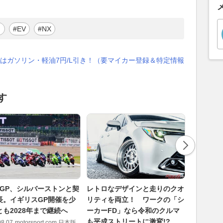
イ
#EV
#NX
はガソリン・軽油7円/L引き！（要マイカー登録＆特定情報
す
toGP、シルバーストンと契
レトロなデザインと走りのクオ
陸上兵器
長。イギリスGP開催を少
リティを両立！ ワークの「シ
参入!? 
とも2028年まで継続へ
ーカーFD」なら令和のクルマ
フリゲー
も平成ストリートに激変!?
アピール
08.07
motorsport.com 日本版