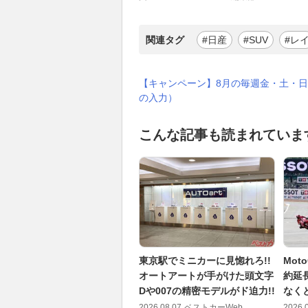
関連タグ
#日産
#SUV
#レ
【キャンペーン】8月の毎週金・土・日
の入力）
こんな記事も読まれていま
東京駅でミニカーに見惚れろ!!
Mo
オートアートが手がけた頭文字
約延
Dや007の精密モデルがド迫力!!
なく
2026.08.07
ベストカーWeb
2026.