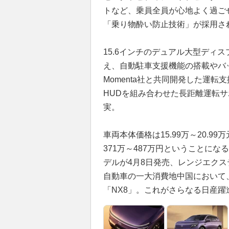
トなど、乗員全員が心地よく過ごせ
「乗り物酔い防止技術」が採用され
15.6インチのデュアル大型ディ
え、自動駐車支援機能の搭載やバ
Momenta社と共同開発した運転
HUDを組み合わせた長距離運転
実。
車両本体価格は15.99万～20.9
371万～487万円ということにな
デルが4月8日発売、レンジエク
自動車の一大消費地中国において
「NX8」。これがさらなる日産