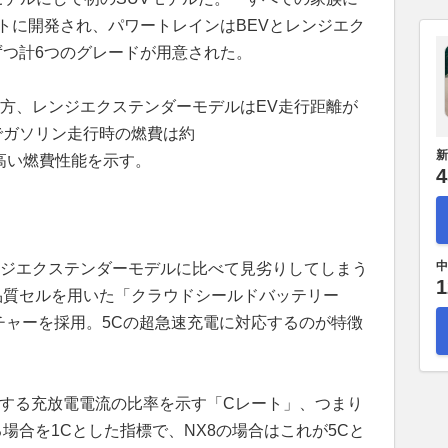
トに開発され、パワートレインはBEVとレンジエク
ずつ計6つのグレードが用意された。
。一方、レンジエクステンダーモデルはEV走行距離が
kmでガソリン走行時の燃費は約
新
という高い燃費性能を示す。
4
中
ンジエクステンダーモデルに比べて見劣りしてしまう
1
高品質セルを用いた「クラウドシールドバッテリー
テクチャーを採用。5Cの超急速充電に対応するのが特徴
対する充放電電流の比率を示す「Cレート」、つまり
場合を1Cとした指標で、NX8の場合はこれが5Cと