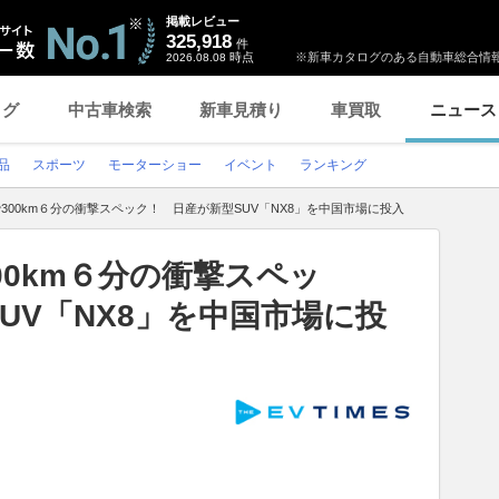
掲載レビュー
325,918
件
時点
※新車カタログのある自動車総合情報
2026.08.08
ログ
中古車検索
新車見積り
車買取
ニュース
品
スポーツ
モーターショー
イベント
ランキング
300km６分の衝撃スペック！ 日産が新型SUV「NX8」を中国市場に投入
00km６分の衝撃スペッ
UV「NX8」を中国市場に投