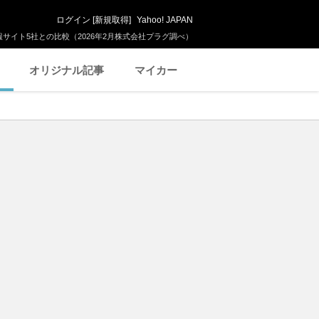
ログイン
[
新規取得
]
Yahoo! JAPAN
サイト5社との比較（2026年2月株式会社プラグ調べ）
オリジナル記事
マイカー