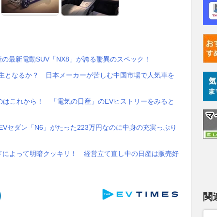
産の最新電動SUV「NX8」が誇る驚異のスペック！
世主となるか？ 日本メーカーが苦しむ中国市場で人気車を
のはこれから！ 「電気の日産」のEVヒストリーをみると
EVセダン「N6」がたった223万円なのに中身の充実っぷり
ドによって明暗クッキリ！ 経営立て直し中の日産は販売好
関