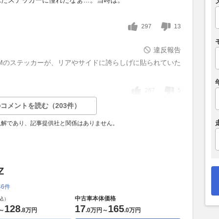
297
13
違反報告
CAMのステッカーが、リアやサイドに誇らしげに貼られていた
267
5
コメントを読む（203件）
見解であり、記事提供社と関係はありません。
Z
46件
中古車本体価格
込）
128
17
165
～
.
8万円
.
0万円
～
.
0万円