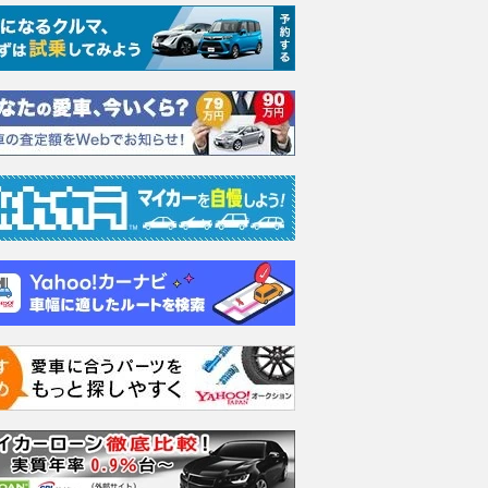
ーパーエモーシ
660 ターボ 4WD
660 ターボ 4WD
660 
支払総額
支払総額
支払総額
59
.
82
.
79
.
8
0
8
万円
万円
万