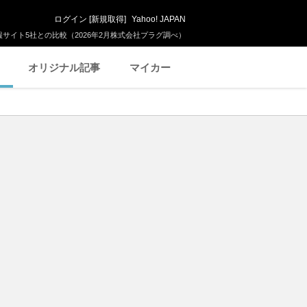
ログイン
[
新規取得
]
Yahoo! JAPAN
サイト5社との比較（2026年2月株式会社プラグ調べ）
オリジナル記事
マイカー