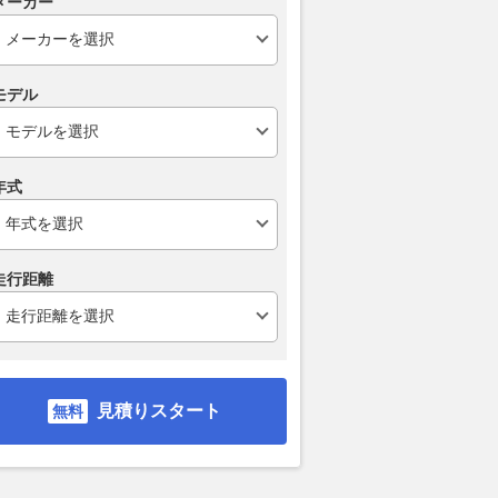
メーカー
モデル
年式
走行距離
見積りスタート