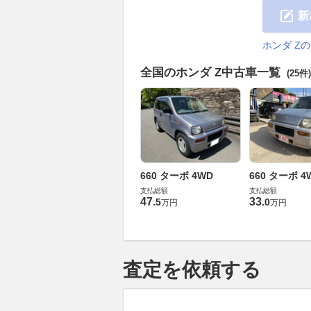
新
ホンダ Z
全国のホンダ Z中古車一覧
(25件)
660 ターボ 4WD
660 ターボ 4
支払総額
支払総額
47
.
33
.
5
0
万円
万円
査定を依頼する