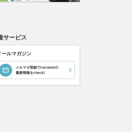
連サービス
メールマガジン
メルマガ登録でcarview!の
最新情報をcheck!