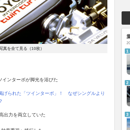
2
写真を全て見る（10枚）
てツインターボが脚光を浴びた
掲げられた「ツインターボ」！ なぜシングルより
？
と高出力を両立していた