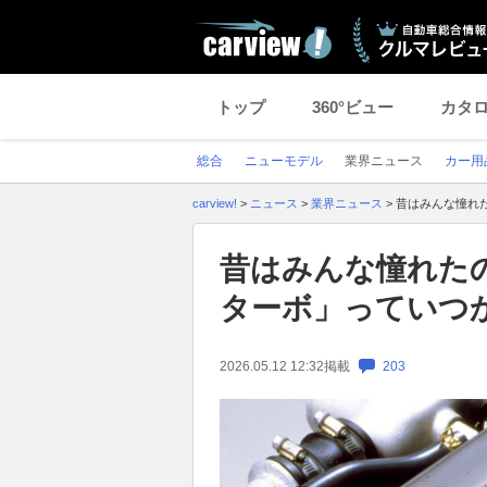
トップ
360°ビュー
カタ
総合
ニューモデル
業界ニュース
カー用
carview!
>
ニュース
>
業界ニュース
>
昔はみんな憧れ
昔はみんな憧れた
ターボ」っていつ
2026.05.12 12:32
掲載
203