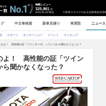
掲載レビュー
325,961
件
時点
※新車カタログのある自動車総合情報
2026.08.08
ログ
中古車検索
新車見積り
車買取
ニュース
品
スポーツ
モーターショー
イベント
ランキング
たのよ！ 高性能の証「ツインターボ」っていつから聞かなくなった？
のよ！ 高性能の証「ツイン
から聞かなくなった？