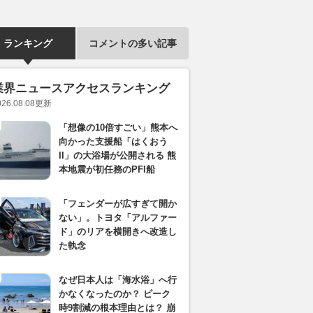
ランキング
コメントの多い記事
業界ニュースアクセスランキング
026.08.08
更新
「想像の10倍すごい」熊本へ
向かった支援船「はくおう
II」の大浴場が公開される 熊
本地震が初任務のPFI船
「フェンダーが広すぎて開か
ない」。トヨタ「アルファー
ド」のリアを横開きへ改造し
た執念
なぜ日本人は「海水浴」へ行
かなくなったのか？ ピーク
時9割減の根本理由とは？ 崩