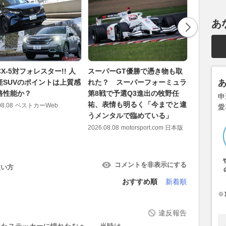
あ
X-5対フォレスター!! 人
スーパーGT優勝で憑き物も取
平塚市の国
産SUVのポイントは上質感
れた？ スーパーフォーミュラ
で「焼き
路性能か？
第8戦で予選Q3進出の牧野任
な“自販機
申
祐、表情も明るく「今までと違
24時間
08.08
ベストカーWeb
愛
うメンタルで臨めている」
ッキーア
ばす価値
2026.08.08
motorsport.com 日本版
2026.08.08
コメントを非表示にする
使い方
おすすめ順
新着順
※
違反報告
れたステッカーに憧れたなぁ…。当時は。