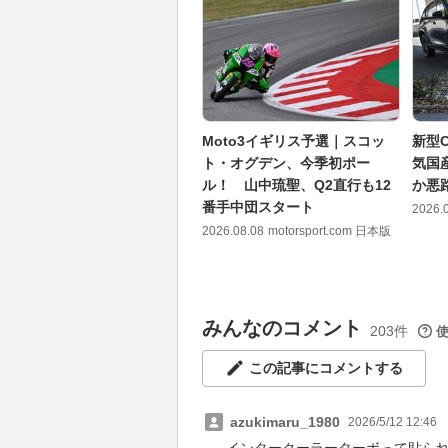
Moto3イギリス予選｜スコッ
新型C
ト・オグデン、今季初ポー
気国
ル！ 山中琉聖、Q2直行も12
か悪
番手中団スタート
2026.
2026.08.08
motorsport.com 日本版
みんなのコメント
203件
この記事にコメントする
azukimaru_1980
2026/5/12 12:46
インタークーラーターボって貼ら