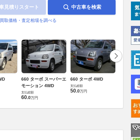
車見積りスタート
中古車を検索
の買取価格・査定相場を調べる
660 ス
WD
660 ターボ スーパーエ
660 ターボ 4WD
ョン 4WD
モーション 4WD
支払総額
50
.
支払総額
0
万円
支払総額
39
.
9
万円
60
.
0
万円