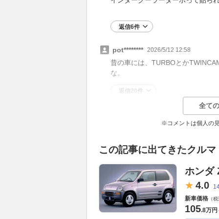
返信6件
pot********
2026/5/12 12:58
昔の車には、TURBOとかTWIN
な。
返信20件
全ての
※コメントは個人の
この記事に出てきたクルマ
ホンダ 
4.
0
1
新車価格
（税
105
.
8万円