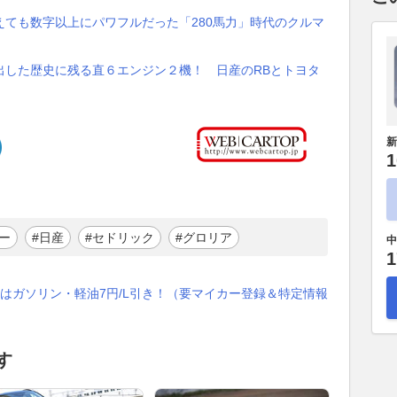
ても数字以上にパワフルだった「280馬力」時代のクルマ
出した歴史に残る直６エンジン２機！ 日産のRBとトヨタ
新
1
ー
#日産
#セドリック
#グロリア
中
1
はガソリン・軽油7円/L引き！（要マイカー登録＆特定情報
す