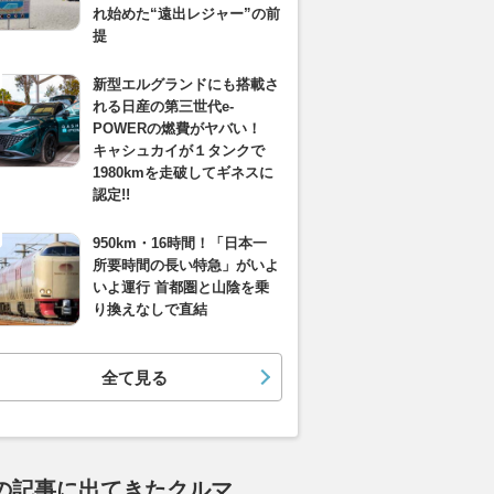
れ始めた“遠出レジャー”の前
提
新型エルグランドにも搭載さ
れる日産の第三世代e-
POWERの燃費がヤバい！
キャシュカイが１タンクで
1980kmを走破してギネスに
認定!!
950km・16時間！「日本一
所要時間の長い特急」がいよ
いよ運行 首都圏と山陰を乗
り換えなしで直結
全て見る
の記事に出てきたクルマ