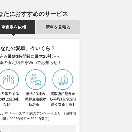
なたにおすすめのサービス
車査定を依頼
新車を見積る
道129号沿い まる
「滑走路がいらない戦闘機」が
新型SUV「C
菓子の迷宮」!? 多様
現実に!? 海自も導入した無人
注目！ マツダ初
あなたの愛車、今いくら？
”が店内ビッシリ!!
機メーカーが描く未来とは空戦
ルトイン」搭
込み
最短3時間後
に
最大20社
から
いつでも買える「湘南ク
そのものを変えかねない存在
た？ パイオ
車の査定結果をWebでお知らせ！
ウトレット」は足を伸
「コッチ」を
2026.08.08
乗りものニュース
アリ
き”とは
バイクのニュース
2026.08.08
VAG
1：本サービスで実施のアンケートより （回答期
間：2023年6月〜2024年5月）