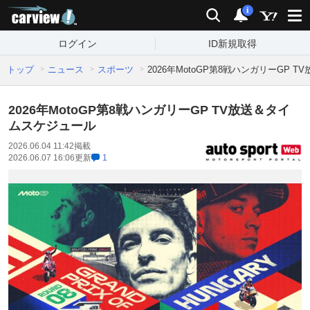
carview!
検索
通知
i
ログイン
ID新規取得
トップ
ニュース
スポーツ
2026年MotoGP第8戦ハンガリーGP 
2026年MotoGP第8戦ハンガリーGP TV放送＆タイ
ムスケジュール
2026.06.04 11:42
掲載
2026.06.07 16:06
更新
1