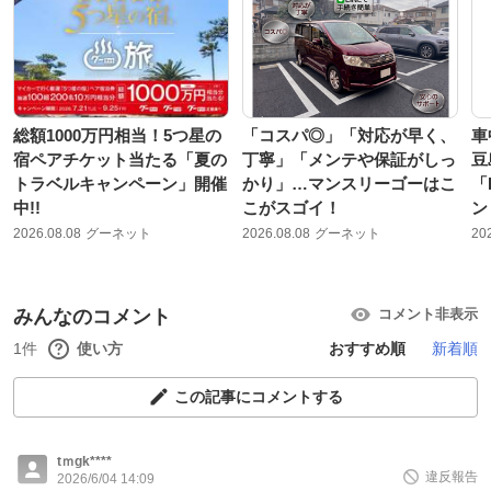
総額1000万円相当！5つ星の
「コスパ◎」「対応が早く、
車
宿ペアチケット当たる「夏の
丁寧」「メンテや保証がしっ
豆
トラベルキャンペーン」開催
かり」…マンスリーゴーはこ
「
中!!
こがスゴイ！
ン
2026.08.08
グーネット
2026.08.08
グーネット
20
みんなのコメント
コメント非表示
1件
使い方
おすすめ順
新着順
この記事にコメントする
tｍgk****
違反報告
2026/6/04 14:09