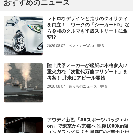
おすすめのニュース
レトロなデザインと走りのクオリティ
を両立！ ワークの「シーカーFD」な
ら令和のクルマも平成ストリートに激
変!?
2026.08.07
ベストカーWeb
3
陸上兵器メーカーが艦艇に本格参入!?
重火力な「次世代万能フリゲート」を
考案！ 北米にアピール開始
2026.08.07
乗りものニュース
9
アウディ新型「A6スポーツバック e-tr
on」で東京から京都へ 往復1000km級
ロングランで見えた最新EVの実力とは