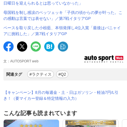
日曜日を迎えられるとは思っていなかった」
母国戦を制し感涙のベッツェッキ「子供の頃からの夢が叶った。こ
の感動は言葉では表せない」／第7戦イタリアGP
ペースを取り戻した小椋藍、本領発揮し4位入賞「最後はバニャイ
アに挑戦した」／第7戦イタリアGP
文：AUTOSPORT web
関連タグ
#ラクティス
#Q2
【キャンペーン】8月の毎週金・土・日はガソリン・軽油7円/L引
き！（要マイカー登録＆特定情報の入力）
こんな記事も読まれています