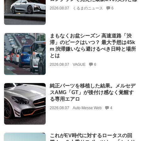
2026.08.07
くるまのニュース
6
まもなくお盆シーズン 高速道路「渋
滞」のピークはいつ？ 最大予想は45k
m 渋滞嫌いなら避けるべき日時と場所
とは
2026.08.07
VAGUE
6
純正パーツを移植した結果。メルセデ
スAMG「GT」が後付け感なく覚醒す
る専用エアロ
2026.08.07
Auto Messe Web
4
これがEV時代に対するロータスの回