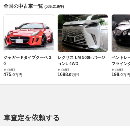
全国の中古車一覧
(536,219件)
ジャガー Fタイプクーペ 3.
レクサス LM 500h バージ
ベントレ
0
ョンL 4WD
フライングス
支払総額
支払総額
支払総額
475
1698
198
.
0
.
0
.
0
万円
万円
万
車査定を依頼する