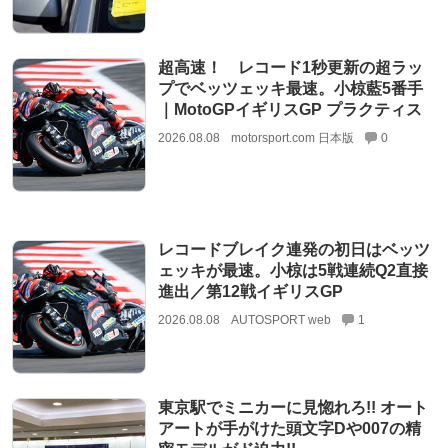
超高速！ レコード1秒更新の超ラッ
プでベッツェッキ最速。小椋藍5番手
｜MotoGPイギリスGP プラクティス
2026.08.08
motorsport.com 日本版
0
レコードブレイク連発の初日はベッツ
ェッキが最速。小椋は5戦連続Q2直接
進出／第12戦イギリスGP
2026.08.08
AUTOSPORT web
1
東京駅でミニカーに見惚れろ!! オート
アートが手がけた頭文字Dや007の精