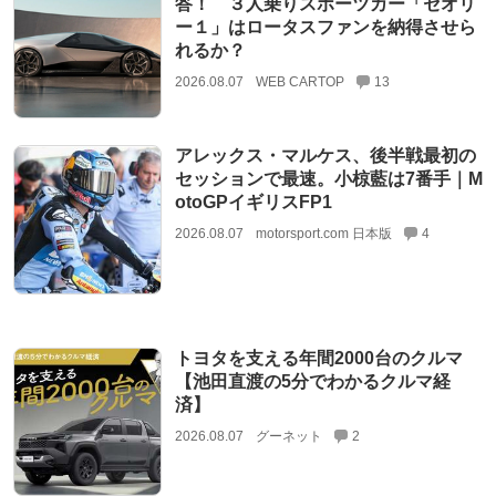
答！ ３人乗りスポーツカー「セオリ
ー１」はロータスファンを納得させら
れるか？
2026.08.07
WEB CARTOP
13
アレックス・マルケス、後半戦最初の
セッションで最速。小椋藍は7番手｜M
otoGPイギリスFP1
2026.08.07
motorsport.com 日本版
4
トヨタを支える年間2000台のクルマ
【池田直渡の5分でわかるクルマ経
済】
2026.08.07
グーネット
2