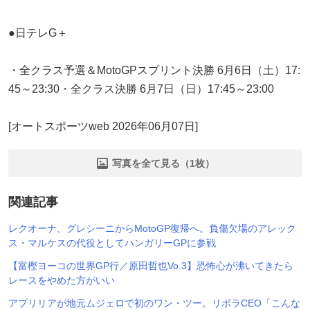
●日テレG＋
・全クラス予選＆MotoGPスプリント決勝 6月6日（土）17:
45～23:30・全クラス決勝 6月7日（日）17:45～23:00
[オートスポーツweb 2026年06月07日]
写真を全て見る（1枚）
関連記事
レクオーナ、グレシーニからMotoGP復帰へ。負傷欠場のアレック
ス・マルケスの代役としてハンガリーGPに参戦
【富樫ヨーコの世界GP行／原田哲也Vo.3】恐怖心が沸いてきたら
レースをやめた方がいい
アプリリアが地元ムジェロで初のワン・ツー。リボラCEO「こんな