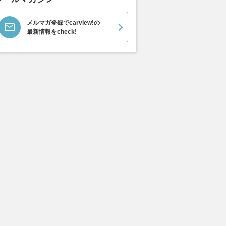
メルマガ登録でcarview!の
最新情報をcheck!