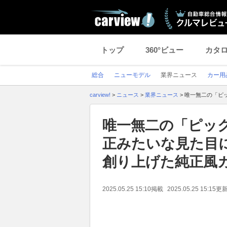
トップ
360°ビュー
カタ
総合
ニューモデル
業界ニュース
カー用
carview!
>
ニュース
>
業界ニュース
>
唯一無二の「ピッ
唯一無二の「ピッ
正みたいな見た目に驚
創り上げた純正風
2025.05.25 15:10
掲載
2025.05.25 15:15
更