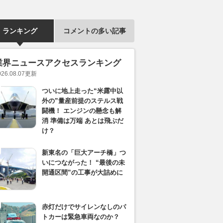
ランキング
コメントの多い記事
業界ニュースアクセスランキング
026.08.07
更新
ついに地上走った“米露中以
外の”量産前提のステルス戦
闘機！ エンジンの懸念も解
消 準備は万端 あとは飛ぶだ
け？
新東名の「巨大アーチ橋」つ
いにつながった！ “最後の未
開通区間”の工事が大詰めに
赤灯だけでサイレンなしのパ
トカーは緊急車両なのか？