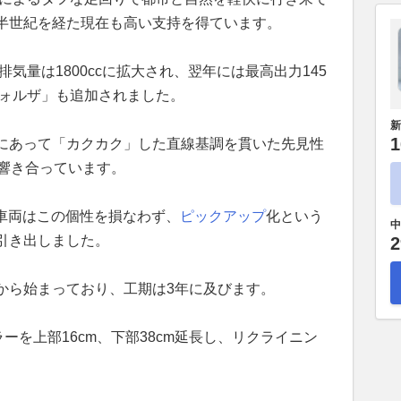
半世紀を経た現在も高い支持を得ています。
排気量は1800ccに拡大され、翌年には最高出力145
ンフォルザ」も追加されました。
新
1
にあって「カクカク」した直線基調を貫いた先見性
響き合っています。
の車両はこの個性を損なわず、
ピックアップ
化という
中
引き出しました。
2
から始まっており、工期は3年に及びます。
ーを上部16cm、下部38cm延長し、リクライニン
。