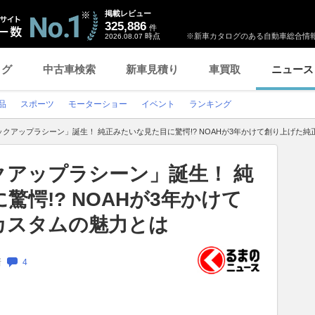
掲載レビュー
325,886
件
時点
※新車カタログのある自動車総合情報
2026.08.07
ログ
中古車検索
新車見積り
車買取
ニュース
品
スポーツ
モーターショー
イベント
ランキング
クアップラシーン」誕生！ 純正みたいな見た目に驚愕!? NOAHが3年かけて創り上げた
クアップラシーン」誕生！ 純
愕!? NOAHが3年かけて
カスタムの魅力とは
新
4