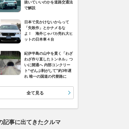
抜いていいのかを道路交通法
で解説
日本で見かけないからって
「失敗作」とかナメるな
よ！ 海外じゃバカ売れ大ヒ
ットの日本車４台
紀伊半島の山中を貫く「わざ
わざ作り直したトンネル」つ
いに開通へ 内部コンクリー
ト“ぜんぶ剥がして”約3年遅
れ 唯一の国道の代替路に
全て見る
の記事に出てきたクルマ