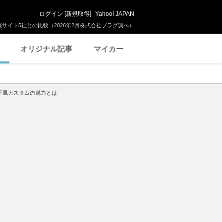
ログイン
[
新規取得
]
Yahoo! JAPAN
サイト5社との比較（2026年2月株式会社プラグ調べ）
オリジナル記事
マイカー
純正風カスタムの魅力とは