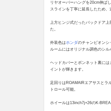
リヤオーバーハングを20cm伸ば
スラインを丁寧に延長したため、
上方ヒンジ式だったバックドア上
た。
外装色は
ホンダ
のチャンピオンシ
ルームにはオリジナル調色のシル
ヘッドカバーとボンネット裏には
イントが輝きます。
足回りはROAMAIRエアサスと
トロール可能。
ホイールは13inch7j+26のK-B