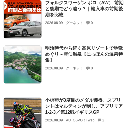
フォルクスワーゲン ポロ（AW） 前期
と後期でどう違う？｜輸入車の前期後
期を比較
2026.08.09
グーネット
0
明治時代から続く高原リゾートで地獄
めぐり～雲仙温泉【にっぽんの温泉特
集】
2026.08.09
グーネット
0
小椋藍が3度目のメダル獲得。スプリ
ントはマルティンが制し、アプリリア
1-2-3／第12戦イギリスGP
2026.08.09
AUTOSPORT web
2