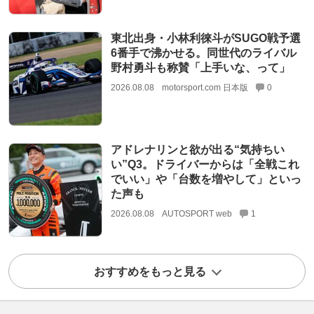
東北出身・小林利徠斗がSUGO戦予選
6番手で沸かせる。同世代のライバル
野村勇斗も称賛「上手いな、って」
2026.08.08
motorsport.com 日本版
0
アドレナリンと欲が出る“気持ちい
い”Q3。ドライバーからは「全戦これ
でいい」や「台数を増やして」といっ
た声も
2026.08.08
AUTOSPORT web
1
おすすめをもっと見る