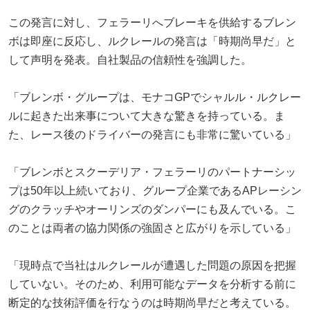
この発言に対し、フェラーリへブレーキを供給するブレン
ボは即座に反応し、ルクレールの発言は「時期尚早だ」と
して声明を発表。自社製品の信頼性を強調した。
「ブレンボ・グループは、モナコGPでシャルル・ルクレー
ルに起きた出来事について大きな驚きを持っている。ま
た、レース後のドライバーの発言にも非常に驚いている」
「ブレンボとスクーデリア・フェラーリのパートナーシッ
プは50年以上続いており、グループ企業であるAPレーシン
グのクラッチやオーリンズのダンパーにも及んでいる。こ
のことは両者の協力関係の強固さと広がりを示している」
「現時点で当社はルクレールが遭遇した問題の原因を把握
していない。そのため、利用可能なデータを分析する前に
断定的な技術評価を行なうのは時期尚早だと考えている。