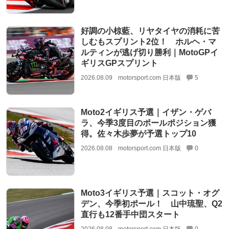
好調の小椋藍、リヤタイヤの消耗に苦
しむもスプリント2位！ ホルヘ・マ
ルティンが逃げ切り勝利｜MotoGPイ
ギリスGPスプリント
2026.08.09
motorsport.com 日本版
5
Moto2イギリス予選｜イザン・ゲバ
ラ、今季3度目のポールポジション獲
得。佐々木歩夢が予選トップ10
2026.08.08
motorsport.com 日本版
0
Moto3イギリス予選｜スコット・オグ
デン、今季初ポール！ 山中琉聖、Q2
直行も12番手中団スタート