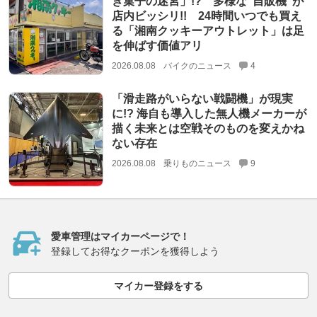
き菓子の迷宮」!? 多様な“自販機”が
店内ビッシリ!! 24時間いつでも買え
る「湘南クッキーアウトレット」は足
を伸ばす価値アリ
2026.08.08
バイクのニュース
4
「滑走路がいらない戦闘機」が現実
に!? 海自も導入した無人機メーカーが
描く未来とは空戦そのものを変えかね
ない存在
2026.08.08
乗りものニュース
9
愛車管理はマイカーページで！
登録してお得なクーポンを獲得しよう
マイカー登録をする