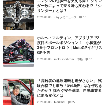
エンジンの心臓部を支える筒！ シリン
ダー数によって乗り味も変わる!? 「シ
リンダー」とは？
2026.08.08
バイクのニュース
10
ホルヘ・マルティン、アプリリアで2
度目のポールポジション！ 小椋藍が
3番手フロントロウ｜MotoGPイギリス
GP予選
2026.08.08
motorsport.com 日本版
11
「高齢者の危険運転を逃がさない」 試
験合格でも事故「約4.5倍」はなぜ起き
たのか？ 揺らぐ安全基準、自動車業界
に迫る変化とは
2026.08.08
Merkmal
35