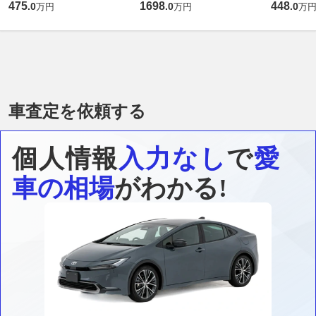
475
1698
448
.
0
.
0
.
0
万円
万円
万
車査定を依頼する
個人情報
入力なし
で
愛
車の相場
がわかる!