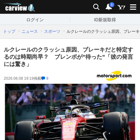
carview!
検索
通知
i
ログイン
ID新規取得
トップ
ニュース
スポーツ
ルクレールのクラッシュ原因、ブレーキ
ルクレールのクラッシュ原因、ブレーキだと特定す
るのは時期尚早？ ブレンボが”待った”「彼の発言
には驚き」
2026.06.08 19:19
掲載
9