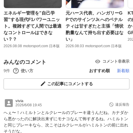
エネルギー管理を”自己学
元ハース代表、ハンガリーG
K
習”する現代F1パワーユニッ
PでのサインツJr.へのペナル
の
ト。複雑すぎて人間では最適
ティは甘すぎたと主張「情状
か
なコントロールはできな
酌量なんて持ち出す必要はな
G
い？？
い」
20
2026.08.08
motorsport.com 日本版
2026.08.03
motorsport.com 日本版
みんなのコメント
コメント非表示
9件
使い方
おすすめ順
新着順
この記事にコメントする
vivia
違反報告
2026/6/08 19:45
へぇ〜！ハミルトンとルクレールのブレーキ違うんだね。カナダか
ら悪かったのに解決出来ずにモナコなんて怖すぎるね。ハミルトン
と同じブレーキなら、次こそはルクレールがハミルトンの前に出れ
そうだな。