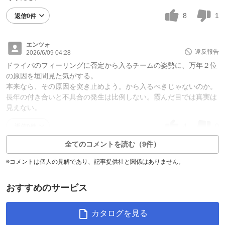
8
1
返信0件
エンツォ
違反報告
2026/6/09 04:28
ドライバのフィーリングに否定から入るチームの姿勢に、万年２位
の原因を垣間見た気がする。
本来なら、その原因を突き止めよう。から入るべきじゃないのか。
長年の付き合いと不具合の発生は比例しない。霞んだ目では真実は
見えない。
4
0
返信0件
全てのコメントを読む（9件）
※コメントは個人の見解であり、記事提供社と関係はありません。
おすすめのサービス
カタログを見る