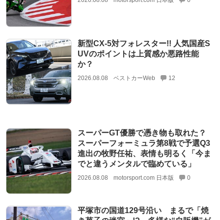
2026.08.08
motorsport.com 日本版
0
新型CX-5対フォレスター!! 人気国産S
UVのポイントは上質感か悪路性能
か？
2026.08.08
ベストカーWeb
12
スーパーGT優勝で憑き物も取れた？
スーパーフォーミュラ第8戦で予選Q3
進出の牧野任祐、表情も明るく「今ま
でと違うメンタルで臨めている」
2026.08.08
motorsport.com 日本版
0
平塚市の国道129号沿い まるで「焼