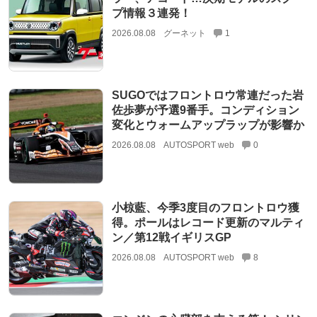
プ情報３連発！
2026.08.08
グーネット
1
SUGOではフロントロウ常連だった岩
佐歩夢が予選9番手。コンディション
変化とウォームアップラップが影響か
2026.08.08
AUTOSPORT web
0
小椋藍、今季3度目のフロントロウ獲
得。ポールはレコード更新のマルティ
ン／第12戦イギリスGP
2026.08.08
AUTOSPORT web
8