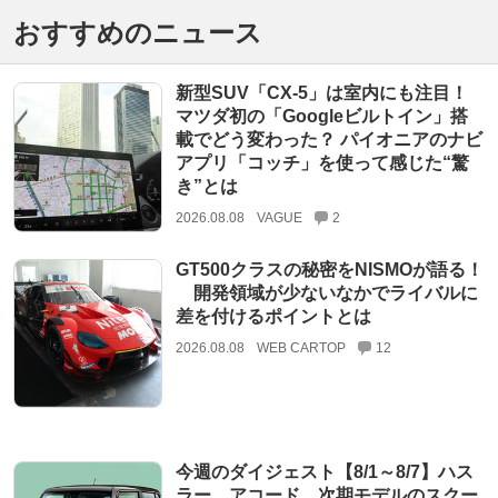
おすすめのニュース
新型SUV「CX-5」は室内にも注目！
マツダ初の「Googleビルトイン」搭
載でどう変わった？ パイオニアのナビ
アプリ「コッチ」を使って感じた“驚
き”とは
2026.08.08
VAGUE
2
GT500クラスの秘密をNISMOが語る！
開発領域が少ないなかでライバルに
差を付けるポイントとは
2026.08.08
WEB CARTOP
12
今週のダイジェスト【8/1～8/7】ハス
ラー、アコード…次期モデルのスクー