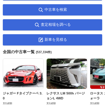
中古車を検索
査定相場を調べる
新車を見積る
全国の中古車一覧
(537,334件)
ジャガー Fタイプクーペ 3.
レクサス LM 500h バージ
ロータス 
0
ョンL 4WD
ォーラ
支払総額
支払総額
支払総額