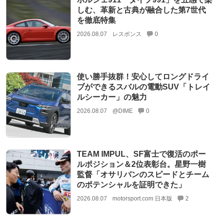
しむ、革新と古典が融合した第7世代
を徹底特集
2026.08.07
レスポンス
0
使い勝手抜群！安心してロングドライ
ブができるスバルの電動SUV「トレイ
ルシーカー」の魅力
2026.08.07
@DIME
0
TEAM IMPUL、SF富士で復活のポー
ルポジション＆2位表彰台。星野一樹
監督「オサリバンのスピードとチーム
のポテンシャルを証明できた」
2026.08.07
motorsport.com 日本版
2