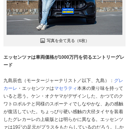
写真を全て見る（6枚）
エッセンツァは車両価格が1000万円を切るエントリーグレ
ード
九島辰也（モータージャーナリスト／以下、九島）：
グレ
カーレ
・エッセンツァは
マセラティ
本来の乗り味を持って
いると思う。ケン・オクヤマがデザインした、かつてのク
ワトロポルテと同様のスポーティでしなやかな、あの感触
が復活していた。ちょっぴり硬い感触の大径タイヤを装着
したグレカーレの上級版とは明らかに異なる。エッセンツ
ァは19㌅の足元がプラスをもたらしているのだろう。しか