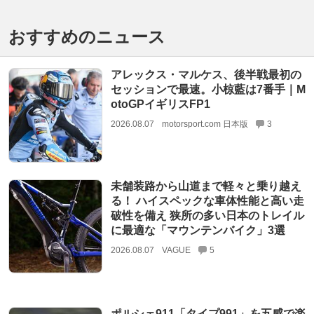
おすすめのニュース
アレックス・マルケス、後半戦最初の
セッションで最速。小椋藍は7番手｜M
otoGPイギリスFP1
2026.08.07
motorsport.com 日本版
3
未舗装路から山道まで軽々と乗り越え
る！ ハイスペックな車体性能と高い走
破性を備え 狭所の多い日本のトレイル
に最適な「マウンテンバイク」3選
2026.08.07
VAGUE
5
ポルシェ911「タイプ991」を五感で楽