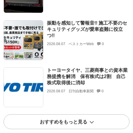
振動を感知して警報音!! 施工不要のセ
キュリティグッズが愛車盗難に役立
つ!!
2026.08.07
ベストカーWeb
0
トーヨータイヤ、三菱商事との資本業
務提携を解消 保有株式は2割 自己
株式取得後に消却
2026.08.07
日刊自動車新聞
0
おすすめをもっと見る