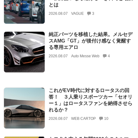
とは
2026.08.07
VAGUE
3
純正パーツを移植した結果。メルセデ
スAMG「GT」が後付け感なく覚醒す
る専用エアロ
2026.08.07
Auto Messe Web
4
これがEV時代に対するロータスの回
答！ ３人乗りスポーツカー「セオリ
ー１」はロータスファンを納得させら
れるか？
2026.08.07
WEB CARTOP
10