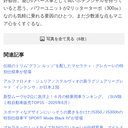
好都合。遊びのベース車として高いポテンシャルを持って
いると思う。パワーユニットが2リッターターボ（300㎰）
なのも気軽に乗れる要因のひとつ。まだ少数派な点もマニ
ア心をくすぐるな。
写真を全て見る（6枚）
関連記事
伝統のトリム“グラン ルッソ”を配したマセラティ・グレカーレの特
別仕様車が登場
アルファロメオ・ジュリア／ステルヴィオの新ラグジュアリーグレ
ード「インテンサ」が日本上陸
新型ムーヴが2位に急浮上！６月の軽乗用車ランキング。（SUV除
く軽自動車販売TOP15・2025年6月）
スポーティなデザインにいっそうの磨きをかけたIS350／IS300hの
特別仕様車“F SPORT Mode Black IV”が登場
マセラティのミッドサイズSUVのグレカーレが仕様変更。マイルド