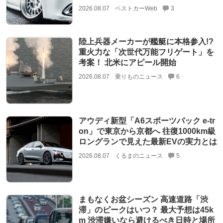
2026.08.07
ベストカーWeb
3
陸上兵器メーカーが艦艇に本格参入!?
重火力な「次世代万能フリゲート」を
考案！ 北米にアピール開始
2026.08.07
乗りものニュース
6
アウディ新型「A6スポーツバック e-tr
on」で東京から京都へ 往復1000km級
ロングランで見えた最新EVの実力とは
2026.08.07
くるまのニュース
5
まもなくお盆シーズン 高速道路「渋
滞」のピークはいつ？ 最大予想は45k
m 渋滞嫌いなら避けるべき日時と場所