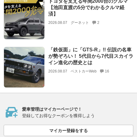
トヨタを支える年間2000台のクルマ
【池田直渡の5分でわかるクルマ経
済】
2026.08.07
グーネット
2
「鉄仮面」に「GTS-R」!! 伝説の名車
が勢ぞろい！ 5代目から7代目スカイラ
イン進化の歴史とは
2026.08.07
ベストカーWeb
16
愛車管理はマイカーページで！
登録してお得なクーポンを獲得しよう
マイカー登録をする