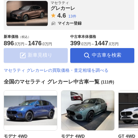
マセラティ
グレカーレ
4.
6
13件
マイカー登録
新車価格
中古車本体価格
（税込）
896
1476
399
1447
.
0万円
～
.
0万円
.
0万円
～
.
0万円
新車見積り
中古車を検索
マセラティ グレカーレの買取価格・査定相場を調べる
全国のマセラティ グレカーレ中古車一覧
(111件)
モデナ 4WD
モデナ 4WD
GT 4WD