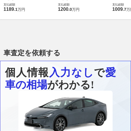
支払総額
支払総額
支払総額
1189
1200
1009
.
1
.
0
.
7
万円
万円
万
車査定を依頼する
個人情報
入力なし
で
愛
車の相場
がわかる!