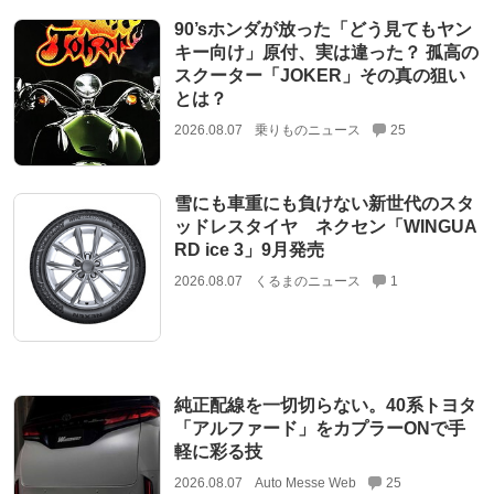
90’sホンダが放った「どう見てもヤン
キー向け」原付、実は違った？ 孤高の
スクーター「JOKER」その真の狙い
とは？
2026.08.07
乗りものニュース
25
雪にも車重にも負けない新世代のスタ
ッドレスタイヤ ネクセン「WINGUA
RD ice 3」9月発売
2026.08.07
くるまのニュース
1
純正配線を一切切らない。40系トヨタ
「アルファード」をカプラーONで手
軽に彩る技
2026.08.07
Auto Messe Web
25