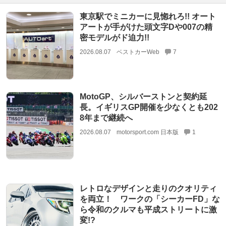
東京駅でミニカーに見惚れろ!! オート
アートが手がけた頭文字Dや007の精
密モデルがド迫力!!
2026.08.07
ベストカーWeb
7
MotoGP、シルバーストンと契約延
長。イギリスGP開催を少なくとも202
8年まで継続へ
2026.08.07
motorsport.com 日本版
1
レトロなデザインと走りのクオリティ
を両立！ ワークの「シーカーFD」な
ら令和のクルマも平成ストリートに激
変!?