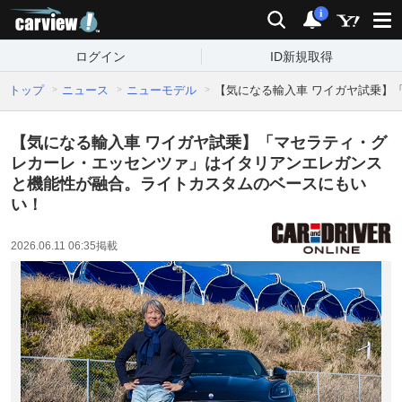
carview!
検索
通知
i
ログイン
ID新規取得
トップ
ニュース
ニューモデル
【気になる輸入車 ワイガヤ試乗】
【気になる輸入車 ワイガヤ試乗】「マセラティ・グ
レカーレ・エッセンツァ」はイタリアンエレガンス
と機能性が融合。ライトカスタムのベースにもい
い！
2026.06.11 06:35
掲載