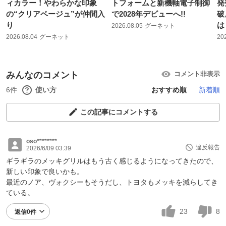
ィカラー！やわらかな印象
トフォームと新機軸電子制御
発
の“クリアベージュ”が仲間入
で2028年デビューへ!!
破
り
は
2026.08.05
グーネット
2026.08.04
グーネット
20
みんなのコメント
コメント非表示
6件
使い方
おすすめ順
新着順
この記事にコメントする
oso********
違反報告
2026/6/09 03:39
ギラギラのメッキグリルはもう古く感じるようになってきたので、
新しい印象で良いかも。
最近のノア、ヴォクシーもそうだし、トヨタもメッキを減らしてき
ている。
23
8
返信0件