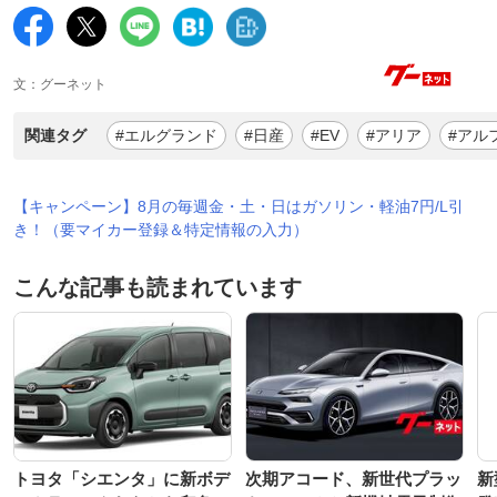
文：グーネット
関連タグ
#エルグランド
#日産
#EV
#アリア
#アル
【キャンペーン】8月の毎週金・土・日はガソリン・軽油7円/L引
き！（要マイカー登録＆特定情報の入力）
こんな記事も読まれています
トヨタ「シエンタ」に新ボデ
次期アコード、新世代プラッ
新