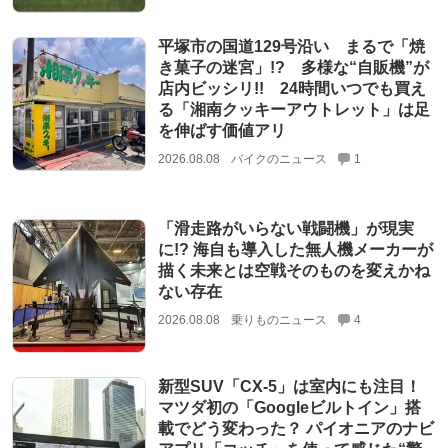
平塚市の国道129号沿い まるで「焼
き菓子の迷宮」!? 多様な“自販機”が
店内ビッシリ!! 24時間いつでも買え
る「湘南クッキーアウトレット」は足
を伸ばす価値アリ
2026.08.08
バイクのニュース
1
「滑走路がいらない戦闘機」が現実
に!? 海自も導入した無人機メーカーが
描く未来とは空戦そのものを変えかね
ない存在
2026.08.08
乗りものニュース
4
新型SUV「CX-5」は室内にも注目！
マツダ初の「Googleビルトイン」搭
載でどう変わった？ パイオニアのナビ