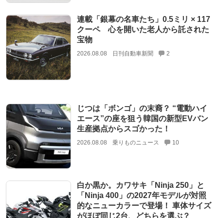
連載「銀幕の名車たち」0.5ミリ × 117
クーペ 心を開いた老人から託された
宝物
2026.08.08
日刊自動車新聞
2
じつは「ボンゴ」の末裔？ “電動ハイ
エース”の座を狙う韓国の新型EVバン
生産拠点からスゴかった！
2026.08.08
乗りものニュース
10
白か黒か。カワサキ「Ninja 250」と
「Ninja 400」の2027年モデルが対照
的なニューカラーで登場！ 車体サイズ
がほぼ同じ2台、どちらを選ぶ？