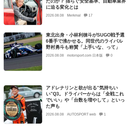
たのか？ 揺らぐ安全基準、自動車業界
に迫る変化とは
2026.08.08
Merkmal
17
東北出身・小林利徠斗がSUGO戦予選
6番手で沸かせる。同世代のライバル
野村勇斗も称賛「上手いな、って」
2026.08.08
motorsport.com 日本版
0
アドレナリンと欲が出る“気持ちい
い”Q3。ドライバーからは「全戦これ
でいい」や「台数を増やして」といっ
た声も
2026.08.08
AUTOSPORT web
1