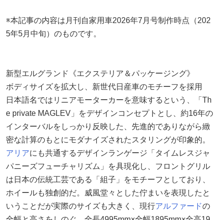
※本記事の内容は月刊自家用車2026年7月号制作時点（202
5年5月中旬）のものです。
新型エルグランド《エクステリア＆パッケージング》
ボディサイズを拡大し、新世代日産車のモチーフを採用
日本語名ではリニアモーターカーを意味するという、「Th
e private MAGLEV」をデザインコンセプトとし、約16年の
インターバルをしっかり反映した、先進的でありながら緻
密な計算のもとにモダナイズされたスタリングが印象的。
アリア
にも共通するデザインランゲージ「タイムレスジャ
パニーズフューチャリズム」を具現化し、フロントグリル
は日本の伝統工芸である「組子」をモチーフとしており、
ホイールも独創的だ。威風堂々とした佇まいを表現したと
いうことだが実際のサイズも大きく、現行
アルファード
の
全幅と高さをしのぐ、全長4995mm×全幅1895mm×全高19