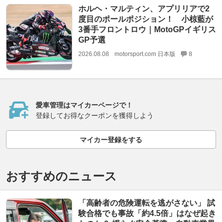
ホルヘ・マルティン、アプリリアで2
度目のポールポジション！ 小椋藍が
3番手フロントロウ｜MotoGPイギリス
GP予選
2026.08.08
motorsport.com 日本版
8
愛車管理はマイカーページで！
登録してお得なクーポンを獲得しよう
マイカー登録をする
おすすめのニュース
「高齢者の危険運転を逃がさない」 試
験合格でも事故「約4.5倍」はなぜ起き