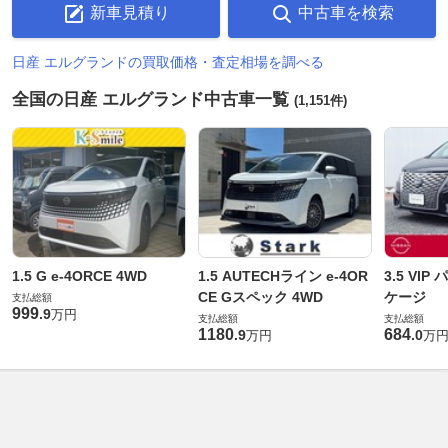
新車見積り
中古車を検索
日産 エルグランドの買取価格・査定相場を調べる
全国の日産 エルグランド中古車一覧
(1,151件)
1.5 G e-4ORCE 4WD
1.5 AUTECHライン e-4OR
3.5 VI
CE Gスペック 4WD
ケージ
支払総額
999
.
9
万円
支払総額
支払総額
1180
684
.
9
.
0
万円
万