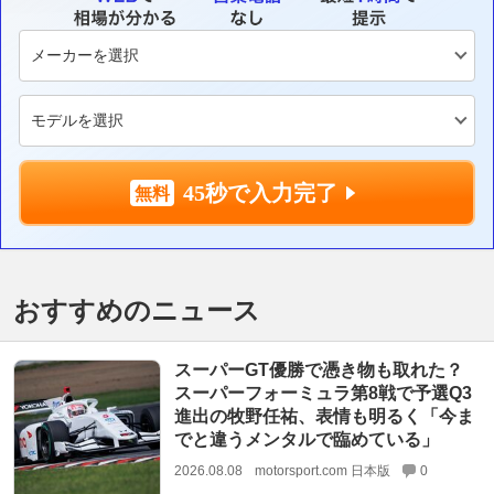
45秒で入力完了
おすすめのニュース
スーパーGT優勝で憑き物も取れた？
スーパーフォーミュラ第8戦で予選Q3
進出の牧野任祐、表情も明るく「今ま
でと違うメンタルで臨めている」
2026.08.08
motorsport.com 日本版
0