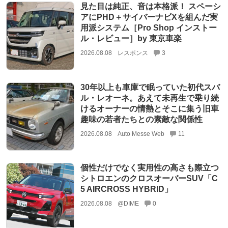
見た目は純正、音は本格派！ スペーシ
アにPHD＋サイバーナビXを組んだ実
用派システム［Pro Shop インストー
ル・レビュー］by 東京車楽
2026.08.08
レスポンス
3
30年以上も車庫で眠っていた初代スバ
ル・レオーネ。あえて未再生で乗り続
けるオーナーの情熱とそこに集う旧車
趣味の若者たちとの素敵な関係性
2026.08.08
Auto Messe Web
11
個性だけでなく実用性の高さも際立つ
シトロエンのクロスオーバーSUV「C
5 AIRCROSS HYBRID」
2026.08.08
@DIME
0