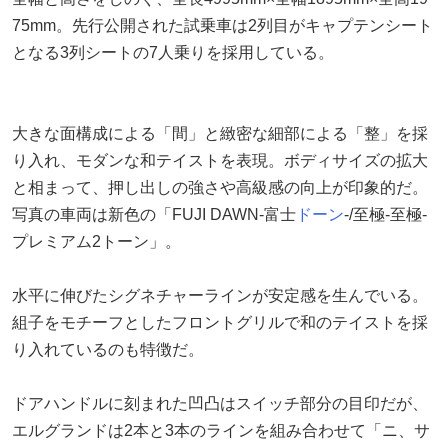
75mm。先行公開された試乗車は2列目がキャプテンシート
となる3列シートの7人乗りを採用している。
大きな面構成による「間」と緻密な細部による「整」を採
り入れ、モダンな和テイストを表現。ボディサイズの拡大
と相まって、押し出しの強さや高級感の向上が印象的だ。
写真の車両は新色の「FUJI DAWN-富士
ドーン
-/至極-至極-
プレミアム2トーン」。
水平に伸びたシグネチャーラインが安定感を生んでいる。
組子をモチーフとしたフロントグリルで和のテイストを採
り入れているのも特徴だ。
ドアハンドルに刻まれた凹凸はスイッチ部分の目印だが、
エルグランドは2本と3本のラインを組み合わせて「ニ、サ