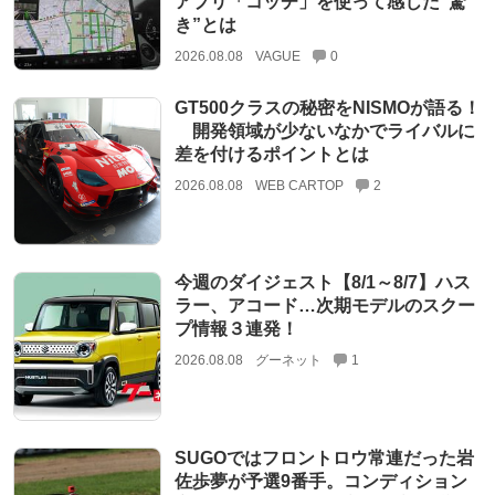
アプリ「コッチ」を使って感じた“驚
き”とは
2026.08.08
VAGUE
0
GT500クラスの秘密をNISMOが語る！
開発領域が少ないなかでライバルに
差を付けるポイントとは
2026.08.08
WEB CARTOP
2
今週のダイジェスト【8/1～8/7】ハス
ラー、アコード…次期モデルのスクー
プ情報３連発！
2026.08.08
グーネット
1
SUGOではフロントロウ常連だった岩
佐歩夢が予選9番手。コンディション