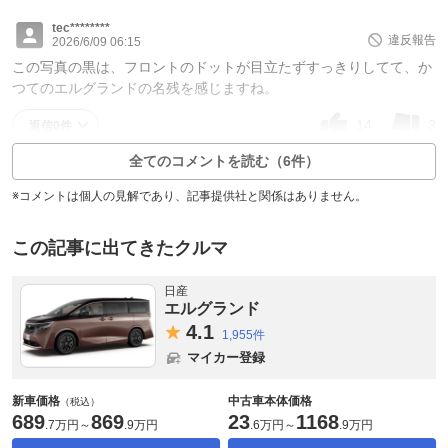
tec********
違反報告
2026/6/09 06:15
この写真の黒は、フロントのドットが目立たずすっきりしてて、か
つてのエルグランドの名残を感じますね。
14
3
返信0件
全てのコメントを読む（6件）
※コメントは個人の見解であり、記事提供社と関係はありません。
この記事に出てきたクルマ
日産
エルグランド
4.
1
1,955件
マイカー登録
新車価格
中古車本体価格
（税込）
689
869
23
1168
.
7万円
～
.
9万円
.
6万円
～
.
9万円