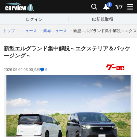
carview!
検索
通知
i
ログイン
ID新規取得
トップ
ニュース
業界ニュース
新型エルグランド集中解説～エクス
新型エルグランド集中解説～エクステリア＆パッケ
ージング～
2026.06.09 03:00
掲載
6