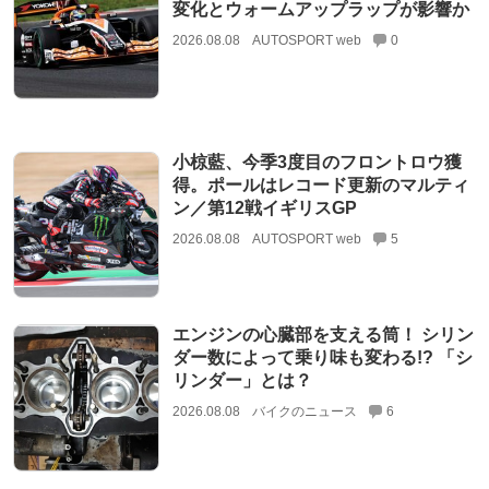
変化とウォームアップラップが影響か
2026.08.08
AUTOSPORT web
0
小椋藍、今季3度目のフロントロウ獲
得。ポールはレコード更新のマルティ
ン／第12戦イギリスGP
2026.08.08
AUTOSPORT web
5
エンジンの心臓部を支える筒！ シリン
ダー数によって乗り味も変わる!? 「シ
リンダー」とは？
2026.08.08
バイクのニュース
6