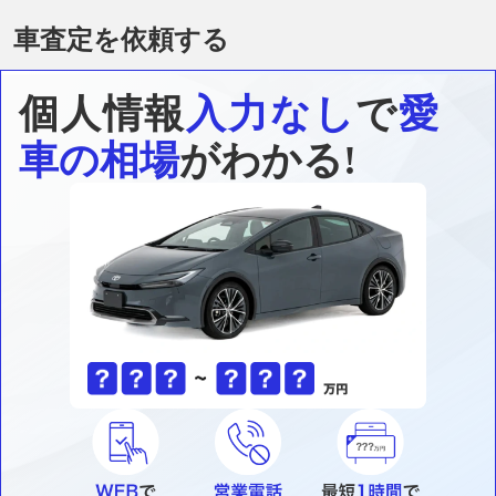
車査定を依頼する
個人情報
入力なし
で
愛
車の相場
がわかる!