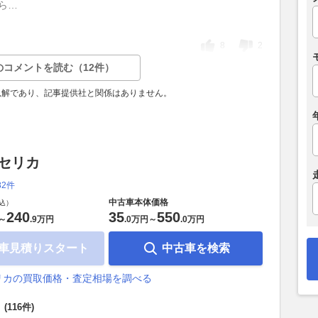
たら…
8
2
のコメントを読む（12件）
見解であり、記事提供社と関係はありません。
 セリカ
82件
中古車本体価格
込）
240
35
550
～
.
9万円
.
0万円
～
.
0万円
車見積りスタート
中古車を検索
リカの買取価格・査定相場を調べる
覧
(116件)