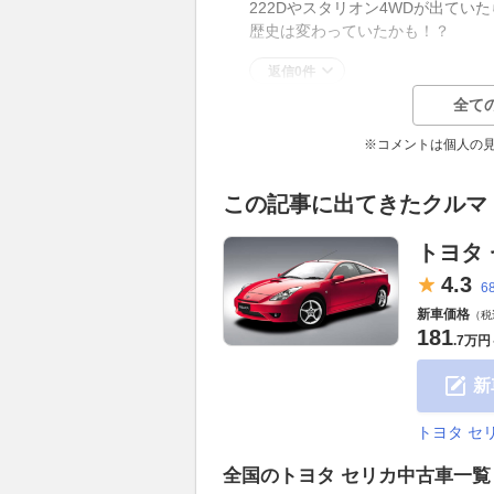
222Dやスタリオン4WDが出てい
歴史は変わっていたかも！？
返信0件
全て
※コメントは個人の
この記事に出てきたクルマ
トヨタ
4.
3
6
新車価格
（税
181
.
7万円
新
トヨタ セ
全国のトヨタ セリカ中古車一