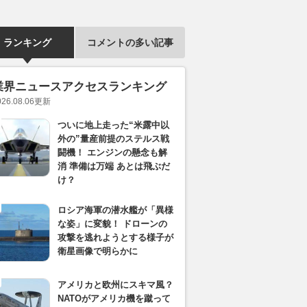
ランキング
コメントの多い記事
業界ニュースアクセスランキング
026.08.06
更新
ついに地上走った“米露中以
外の”量産前提のステルス戦
闘機！ エンジンの懸念も解
消 準備は万端 あとは飛ぶだ
け？
ロシア海軍の潜水艦が「異様
な姿」に変貌！ ドローンの
攻撃を逃れようとする様子が
衛星画像で明らかに
アメリカと欧州にスキマ風？
NATOがアメリカ機を蹴って