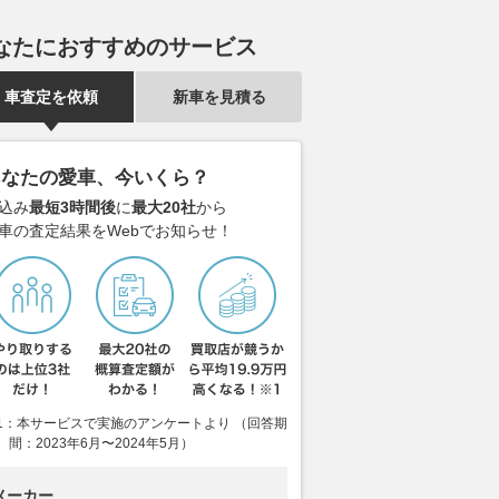
少なジムニー1000
「NSX Type S」が新車価格の
ラックスを徹
なたにおすすめのサービス
ップが叶える極上の時
3.6倍に!? 欧州のオークション
デルチェンジ
でさらに人気が高まる純日本専
で進化した
用モデルの現在地
車査定を依頼
新車を見積る
Auto Messe Web
2026.08.05
ベス
2026.08.06
Auto Messe Web
あなたの愛車、今いくら？
込み
最短3時間後
に
最大20社
から
車の査定結果をWebでお知らせ！
1：本サービスで実施のアンケートより （回答期
間：2023年6月〜2024年5月）
メーカー