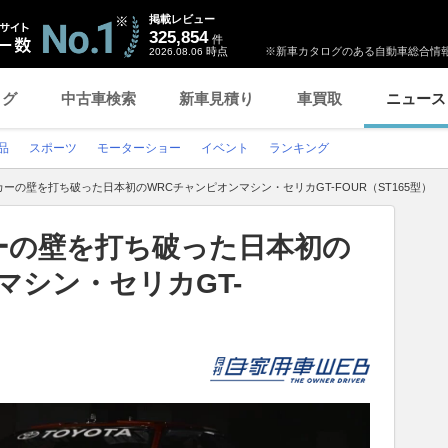
掲載レビュー
325,854
件
時点
※新車カタログのある自動車総合情報
2026.08.06
ログ
中古車検索
新車見積り
車買取
ニュース
品
スポーツ
モーターショー
イベント
ランキング
ーの壁を打ち破った日本初のWRCチャンピオンマシン・セリカGT-FOUR（ST165型）
ーの壁を打ち破った日本初の
マシン・セリカGT-
）