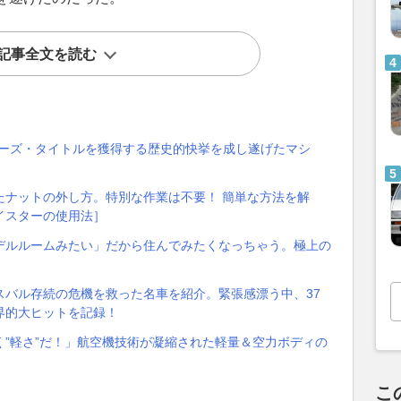
記事全文を読む
バーズ・タイトルを獲得する歴史的快挙を成し遂げたマシ
たナットの外し方。特別な作業は不要！ 簡単な方法を解
イスターの使用法］
デルルームみたい」だから住んでみたくなっちゃう。極上の
スバル存続の危機を救った名車を紹介。緊張感漂う中、37
界的大ヒットを記録！
”軽さ”だ！」航空機技術が凝縮された軽量＆空力ボディの
こ