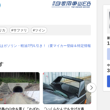
リカ
#サファリ
#ツイン
新
1
はガソリン・軽油7円/L引き！（要マイカー登録＆特定情報
す
中
3
半島の山中を貫く「わざわ
「いくらなんでも大げさ過
荷台にバ