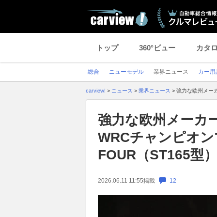
トップ
360°ビュー
カタ
総合
ニューモデル
業界ニュース
カー用
carview!
>
ニュース
>
業界ニュース
>
強力な欧州メーカ
強力な欧州メーカ
WRCチャンピオン
FOUR（ST165型
2026.06.11 11:55
掲載
12