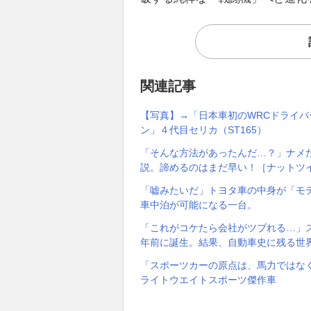
関連記事
【写真】→「日本車初のWRCドライ
ン」４代目セリカ（ST165）
「そんな方法があったんだ…？」ナメ
説。諦めるのはまだ早い！［ナットツ
「嘘みたいだ」トヨタ車の中身が「モ
車中泊が可能になる一台。
「これがコケたら会社がツブれる…」
年前に誕生。結果、自動車史に残る世
「スポーツカーの原点は、馬力ではなく
ライトウエイトスポーツ傑作車