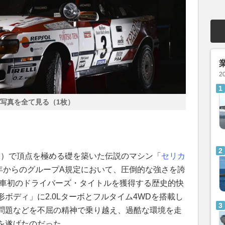
2
写真を全て見る（1枚）
C）で頂点を極める礎を築いた伝説のマシン「
セリカ
987年からのグループA規定において、圧倒的な強さを誇
本車初のドライバーズ・タイトルを獲得する歴史的快
ボディ」に2.0Lターボとフルタイム4WDを搭載し
問題などを不屈の精神で乗り越え、過酷な環境を走
を遂げたのだった。