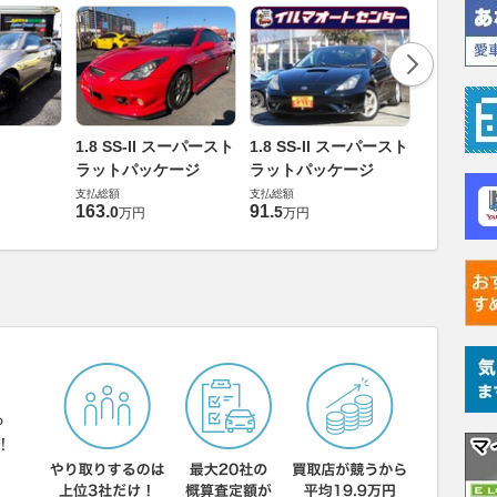
1.8 SS-I
1.8 SS-II スーパースト
1.8 SS-II スーパースト
支払総額
ラットパッケージ
ラットパッケージ
103
.
2
万円
支払総額
支払総額
163
.
91
.
0
5
万円
万円
ら
！