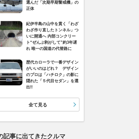
選んだ「次期早期警戒機」の
正体
紀伊半島の山中を貫く「わざ
わざ作り直したトンネル」つ
いに開通へ 内部コンクリー
ト“ぜんぶ剥がして”約3年遅
れ 唯一の国道の代替路に
歴代カローラで一番デザイン
がいいのはどれ？ デザイン
のプロは「ハチロク」の影に
隠れた「５代目セダン」を選
出!!
全て見る
の記事に出てきたクルマ