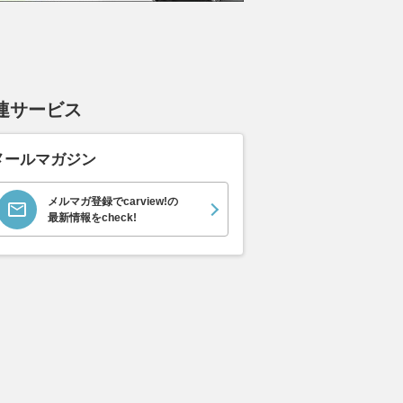
連サービス
メールマガジン
メルマガ登録でcarview!の
最新情報をcheck!