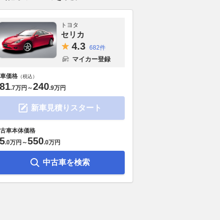
トヨタ
セリカ
4.
3
682件
マイカー登録
車価格
（税込）
81
240
.
7万円
～
.
9万円
新車見積りスタート
古車本体価格
5
550
.
0万円
～
.
0万円
中古車を検索
ンバン90を積んでキャ
熊谷ナンバーだったホンダ
もはやランクル