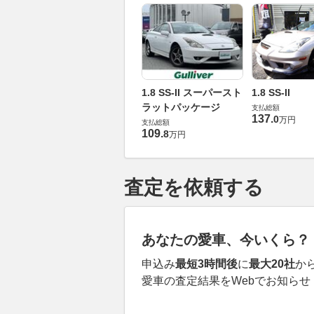
1.8 SS-II スーパースト
1.8 SS-II
ラットパッケージ
支払総額
137
.
0
万円
支払総額
109
.
8
万円
査定を依頼する
あなたの愛車、今いくら？
申込み
最短3時間後
に
最大20社
か
愛車の査定結果をWebでお知らせ