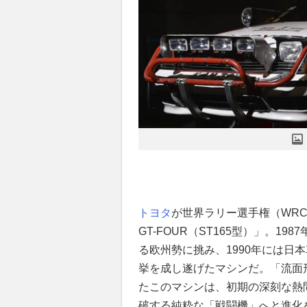
トヨタ
が世界ラリー選手権（WR
GT-FOUR（ST165型）」。1
る欧州勢に挑み、1990年には日
挙を成し遂げたマシンだ。「流面形
たこのマシンは、初期の深刻な熱
破する純粋な「戦闘機」へと進化