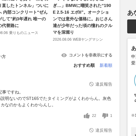
り直したトンネル」ついに
ぎ…」BMWに嘲笑された“190
ンプへ。希
あ
へ 内部コンクリート“ぜん
E 2.5-16 エボII”。オークショ
ピックア
がして”約3年遅れ 唯一の
ンでは意外な価格に。おじさん
間
の代替路に
達が少年だった頃の憧れのクル
2026.08.05
マを深堀り
08.06
乗りものニュース
2026.08.06
WEBヤングマシン
コメントを非表示にする
申
い方
愛
おすすめ順
新着順
違反報告
記事ですね。
グの説明ないのでST165でたタイミングがよくわからん。灰色
セリカなのかもよくわからんし。
※
22
1
違反報告