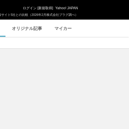
ログイン
[
新規取得
]
Yahoo! JAPAN
サイト5社との比較（2026年2月株式会社プラグ調べ）
オリジナル記事
マイカー