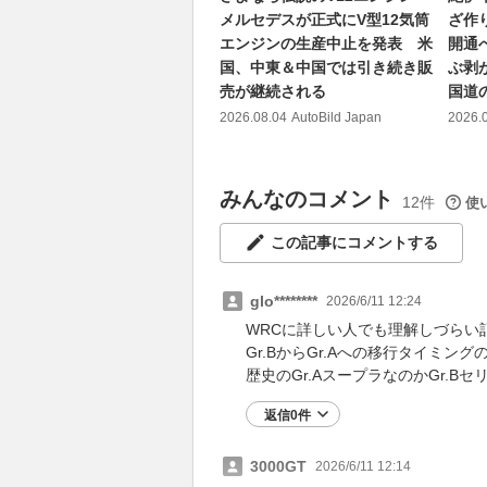
メルセデスが正式にV型12気筒
ざ作
エンジンの生産中止を発表 米
開通
国、中東＆中国では引き続き販
ぶ剥
売が継続される
国道
2026.08.04
AutoBild Japan
2026.
みんなのコメント
12件
使
この記事にコメントする
glo********
2026/6/11 12:24
WRCに詳しい人でも理解しづらい
Gr.BからGr.Aへの移行タイミン
歴史のGr.AスープラなのかGr.B
返信0件
3000GT
2026/6/11 12:14