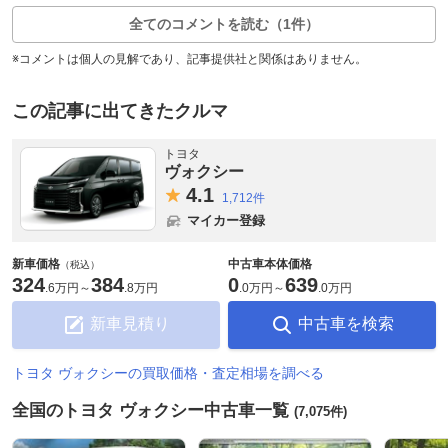
全てのコメントを読む（1件）
※コメントは個人の見解であり、記事提供社と関係はありません。
この記事に出てきたクルマ
トヨタ
ヴォクシー
4.
1
1,712件
マイカー登録
新車価格
中古車本体価格
（税込）
324
384
0
639
.
6万円
～
.
8万円
.
0万円
～
.
0万円
新車見積り
中古車を検索
トヨタ ヴォクシーの買取価格・査定相場を調べる
全国のトヨタ ヴォクシー中古車一覧
(7,075件)