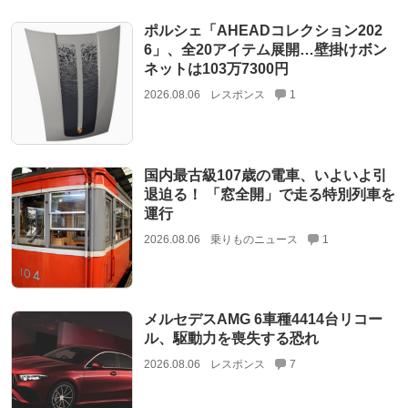
ポルシェ「AHEADコレクション202
6」、全20アイテム展開…壁掛けボン
ネットは103万7300円
2026.08.06
レスポンス
1
国内最古級107歳の電車、いよいよ引
退迫る！ 「窓全開」で走る特別列車を
運行
2026.08.06
乗りものニュース
1
メルセデスAMG 6車種4414台リコー
ル、駆動力を喪失する恐れ
2026.08.06
レスポンス
7