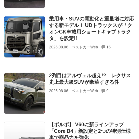
乗用車・SUVの電動化と重量増に対応
する新モデル！ UDトラックスが「ク
オンGK車載用ショートキャブトラク
タ」を設定!!
2026.08.06
ベストカーWeb
16
2列目はアルヴェル超え!? レクサス
史上最大級SUVが豪華すぎる件
2026.08.06
ベストカーWeb
9
【ボルボ】 V60に新ラインアップ
「Core B4」新設定と2つの特別仕様
車で商品力を強化