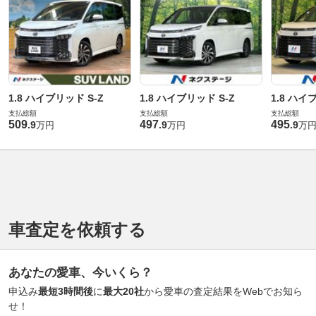
1.8 ハイブリッド S-Z
1.8 ハイブリッド S-Z
1.8 ハイ
支払総額
支払総額
支払総額
509
497
495
.
9
.
9
.
9
万円
万円
万
車査定を依頼する
あなたの愛車、今いくら？
申込み
最短3時間後
に
最大20社
から愛車の査定結果をWebでお知ら
せ！