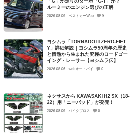
「G」か走りのターボ「G-T」か？
ルーミーのエンジン選びの正解
2026.08.06
ベストカーWeb
9
ヨシムラ「TORNADO III ZERO-FIFT
Y」詳細解説｜ヨシムラ50周年の歴史
と情熱から生まれた究極のロードゴー
イング・レーサー【ヨシムラ伝】
2026.08.06
webオートバイ
0
ネクサスから KAWASAKI H2 SX（18-
22）用「ニーパッド」が発売！
2026.08.06
バイクブロス
0