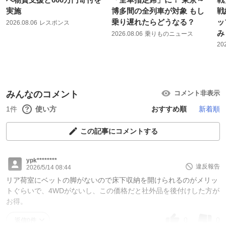
実施
博多間の全列車が対象 もし
戦
乗り遅れたらどうなる？
ッ
2026.08.06
レスポンス
み
2026.08.06
乗りものニュース
20
みんなのコメント
コメント非表示
1件
使い方
おすすめ順
新着順
この記事にコメントする
ypk********
違反報告
2026/5/14 08:44
リア荷室にベットの脚がないので床下収納を開けられるのがメリッ
トぐらいで、4WDがないし、この価格だと社外品を後付けした方が
お得。
0
0
返信0件