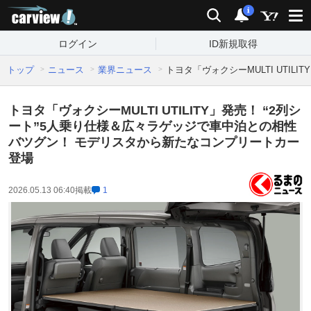
carview!
検索
通知
i
ログイン
ID新規取得
トップ
ニュース
業界ニュース
トヨタ「ヴォクシーMULTI UTI
トヨタ「ヴォクシーMULTI UTILITY」発売！ “2列シ
ート”5人乗り仕様＆広々ラゲッジで車中泊との相性
バツグン！ モデリスタから新たなコンプリートカー
登場
2026.05.13 06:40
掲載
1