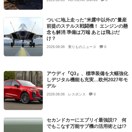
2026.08.06
AUTOCAR JAPAN
0
ついに地上走った“米露中以外の”量産
前提のステルス戦闘機！ エンジンの懸
念も解消 準備は万端 あとは飛ぶだ
け？
2026.08.06
乗りものニュース
0
アウディ『Q3』、標準装備を大幅強化
しデジタル機能も充実…欧州2027年モ
デル
2026.08.06
レスポンス
0
セカンドカーにエブリイ最強説!? 何
でもこなす万能サブ機の活用術とは!?