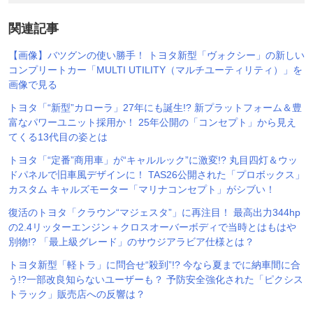
関連記事
【画像】バツグンの使い勝手！ トヨタ新型「ヴォクシー」の新しい
コンプリートカー「MULTI UTILITY（マルチユーティリティ）」を
画像で見る
トヨタ「“新型”カローラ」27年にも誕生!? 新プラットフォーム＆豊
富なパワーユニット採用か！ 25年公開の「コンセプト」から見え
てくる13代目の姿とは
トヨタ「“定番”商用車」が“キャルルック”に激変!? 丸目四灯＆ウッ
ドパネルで旧車風デザインに！ TAS26公開された「プロボックス」
カスタム キャルズモーター「マリナコンセプト」がシブい！
復活のトヨタ「クラウン“マジェスタ”」に再注目！ 最高出力344hp
の2.4リッターエンジン＋クロスオーバーボディで当時とはもはや
別物!? 「最上級グレード」のサウジアラビア仕様とは？
トヨタ新型「軽トラ」に問合せ“殺到”!? 今なら夏までに納車間に合
う!?一部改良知らないユーザーも？ 予防安全強化された「ピクシス
トラック」販売店への反響は？