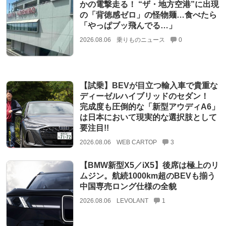
かの電撃走る！ “ザ・地方空港”に出現
の「背徳感ゼロ」の怪物麺…食べたら
「やっぱブッ飛んでる…」
2026.08.06
乗りものニュース
0
【試乗】BEVが目立つ輸入車で貴重な
ディーゼルハイブリッドのセダン！
完成度も圧倒的な「新型アウディA6」
は日本において現実的な選択肢として
要注目!!
2026.08.06
WEB CARTOP
3
【BMW新型X5／iX5】後席は極上のリ
ムジン。航続1000km超のBEVも揃う
中国専売ロング仕様の全貌
2026.08.06
LEVOLANT
1