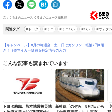
文：くるまのニュース くるまのニュース編集部
関連タグ
#トヨタ
#ミニ
#ミニバン
#バン
#ヴォク
【キャンペーン】8月の毎週金・土・日はガソリン・軽油7円/L引
き！（要マイカー登録＆特定情報の入力）
こんな記事も読まれています
トヨタ紡織、熊本地震被災地
新幹線「のぞみ」8月7日から
【
へ物資支援と600万円寄付を
「全車指定席」に！ 東京～
戦