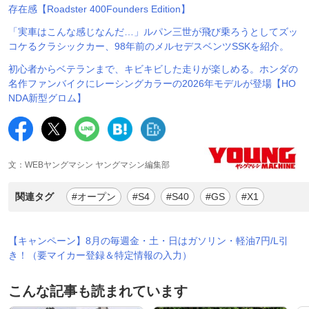
存在感【Roadster 400Founders Edition】
「実車はこんな感じなんだ…」ルパン三世が飛び乗ろうとしてズッ
コケるクラシックカー、98年前のメルセデスベンツSSKを紹介。
初心者からベテランまで、キビキビした走りが楽しめる。ホンダの
名作ファンバイクにレーシングカラーの2026年モデルが登場【HO
NDA新型グロム】
文：WEBヤングマシン ヤングマシン編集部
関連タグ
#オープン
#S4
#S40
#GS
#X1
【キャンペーン】8月の毎週金・土・日はガソリン・軽油7円/L引
き！（要マイカー登録＆特定情報の入力）
こんな記事も読まれています