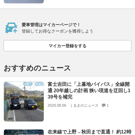
愛車管理はマイカーページで！
登録してお得なクーポンを獲得しよう
マイカー登録をする
おすすめのニュース
富士吉田に「上暮地バイパス」全線開
通 20年越しの計画 狭い現道を迂回し1
39号を補完
2026.08.06
くるまのニュース
1
在来線で上野→秋田まで直通！ 約12時