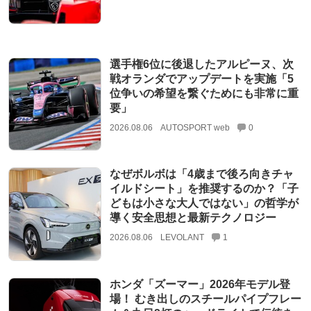
選手権6位に後退したアルピーヌ、次
戦オランダでアップデートを実施「5
位争いの希望を繋ぐためにも非常に重
要」
2026.08.06
AUTOSPORT web
0
なぜボルボは「4歳まで後ろ向きチャ
イルドシート」を推奨するのか？「子
どもは小さな大人ではない」の哲学が
導く安全思想と最新テクノロジー
2026.08.06
LEVOLANT
1
ホンダ「ズーマー」2026年モデル登
場！ むき出しのスチールパイプフレー