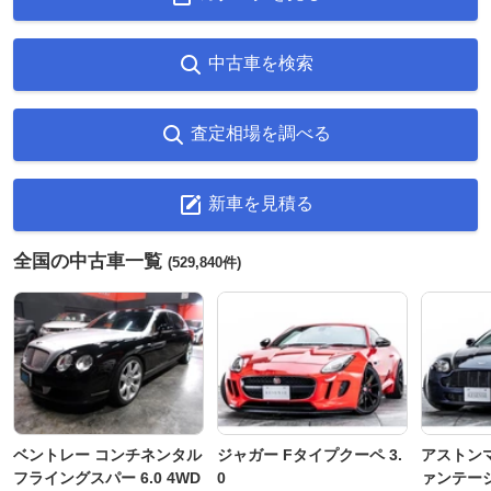
中古車を検索
査定相場を調べる
新車を見積る
全国の中古車一覧
(529,840件)
ベントレー コンチネンタル
ジャガー Fタイプクーペ 3.
アストンマ
フライングスパー 6.0 4WD
0
ァンテー