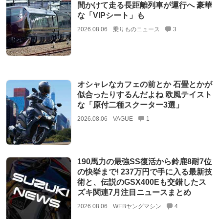
間かけて走る長距離列車が運行へ 豪華
な「VIPシート」も
2026.08.06
乗りものニュース
3
オシャレなカフェの前とか 石畳とかが
似合ったりするんだよね 欧風テイスト
な「原付二種スクーター3選」
2026.08.06
VAGUE
1
190馬力の最強SS復活から鈴鹿8耐7位
の快挙まで! 237万円で手に入る最新技
術と、伝説のGSX400Eも交錯したス
ズキ関連7月注目ニュースまとめ
2026.08.06
WEBヤングマシン
4