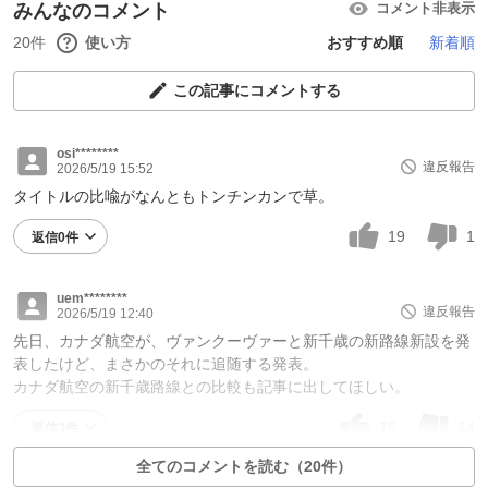
みんなのコメント
コメント非表示
20件
使い方
おすすめ順
新着順
この記事にコメントする
osi********
違反報告
2026/5/19 15:52
タイトルの比喩がなんともトンチンカンで草。
19
1
返信0件
uem********
違反報告
2026/5/19 12:40
先日、カナダ航空が、ヴァンクーヴァーと新千歳の新路線新設を発
表したけど、まさかのそれに追随する発表。
カナダ航空の新千歳路線との比較も記事に出してほしい。
15
14
返信3件
全てのコメントを読む（20件）