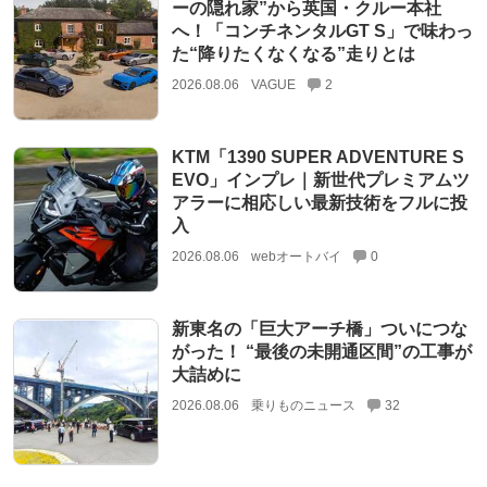
ーの隠れ家”から英国・クルー本社
へ！「コンチネンタルGT S」で味わっ
た“降りたくなくなる”走りとは
2026.08.06
VAGUE
2
KTM「1390 SUPER ADVENTURE S
EVO」インプレ｜新世代プレミアムツ
アラーに相応しい最新技術をフルに投
入
2026.08.06
webオートバイ
0
新東名の「巨大アーチ橋」ついにつな
がった！ “最後の未開通区間”の工事が
大詰めに
2026.08.06
乗りものニュース
32