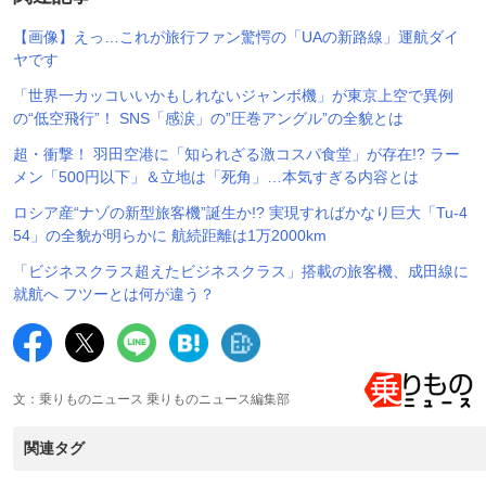
【画像】えっ…これが旅行ファン驚愕の「UAの新路線」運航ダイ
ヤです
「世界一カッコいいかもしれないジャンボ機」が東京上空で異例
の“低空飛行”！ SNS「感涙」の”圧巻アングル”の全貌とは
超・衝撃！ 羽田空港に「知られざる激コスパ食堂」が存在!? ラー
メン「500円以下」＆立地は「死角」…本気すぎる内容とは
ロシア産“ナゾの新型旅客機”誕生か!? 実現すればかなり巨大「Tu-4
54」の全貌が明らかに 航続距離は1万2000km
「ビジネスクラス超えたビジネスクラス」搭載の旅客機、成田線に
就航へ フツーとは何が違う？
文：乗りものニュース 乗りものニュース編集部
関連タグ