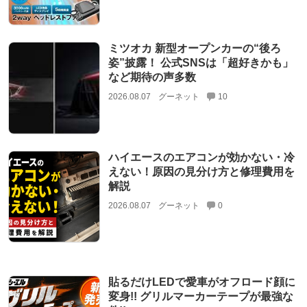
ミツオカ 新型オープンカーの“後ろ
姿”披露！ 公式SNSは「超好きかも」
など期待の声多数
2026.08.07
グーネット
10
ハイエースのエアコンが効かない・冷
えない！原因の見分け方と修理費用を
解説
2026.08.07
グーネット
0
貼るだけLEDで愛車がオフロード顔に
変身!! グリルマーカーテープが最強な