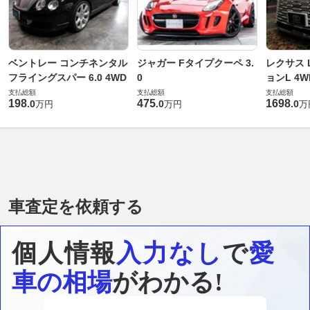
ベントレー コンチネンタル
ジャガー Fタイプクーペ 3.
レクサス L
フライングスパー 6.0 4WD
0
ョンL 4W
支払総額
支払総額
支払総額
198
475
1698
.
0
.
0
.
0
万円
万円
万
車査定を依頼する
個人情報
入力なし
で
愛
車の相場
がわかる!