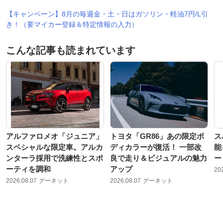
【キャンペーン】8月の毎週金・土・日はガソリン・軽油7円/L引
き！（要マイカー登録＆特定情報の入力）
こんな記事も読まれています
アルファロメオ「ジュニア」
トヨタ「GR86」あの限定ボ
ス
スペシャルな限定車。アルカ
ディカラーが復活！ 一部改
能
ンターラ採用で洗練性とスポ
良で走り＆ビジュアルの魅力
ー
ーティを調和
アップ
20
2026.08.07
グーネット
2026.08.07
グーネット