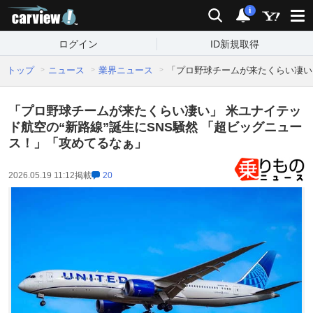
carview!
検索
通知
i
ログイン
ID新規取得
トップ
ニュース
業界ニュース
「プロ野球チームが来たくらい凄い」
「プロ野球チームが来たくらい凄い」 米ユナイテッ
ド航空の“新路線”誕生にSNS騒然 「超ビッグニュー
ス！」「攻めてるなぁ」
2026.05.19 11:12
掲載
20