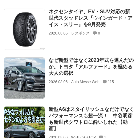
ネクセンタイヤ、EV・SUV対応の新
世代スタッドレス『ウインガード・ア
イス・スリー』を9月発売
2026.08.06
レスポンス
0
なぜ新型ではなく2023年式を選んだの
か。トヨタ「アルファード」を極める
大人の選択
2026.08.06
Auto Messe Web
115
新型A6はスタイリッシュなだけでなく
パフォーマンスも超一流！ 中谷明彦
も新世代クワトロに酔いしれた【動
画】
2026.08.06
WEB CARTOP
1