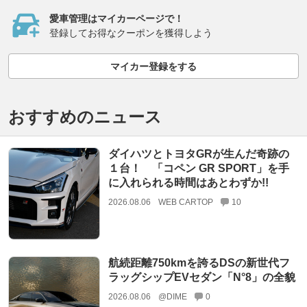
愛車管理はマイカーページで！
登録してお得なクーポンを獲得しよう
マイカー登録をする
おすすめのニュース
ダイハツとトヨタGRが生んだ奇跡の
１台！ 「コペン GR SPORT」を手
に入れられる時間はあとわずか!!
2026.08.06
WEB CARTOP
10
航続距離750kmを誇るDSの新世代フ
ラッグシップEVセダン「N°8」の全貌
2026.08.06
@DIME
0