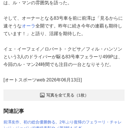
は、ル・マンの雰囲気を語った。
そして、オーナーとなる83号車を前に前澤は「見るからに
速そうな
オーラ
全開です。昨年に続き今年の連覇も期待し
ています！」と語り、活躍を期待した。
イェ・イーフェイ／ロバート・クビサ／フィル・ハンソン
という3人のドライバーが駆る83号車フェラーリ499Pは、
今回のル・マン24時間でも注目の一台となりそうだ。
[オートスポーツweb 2026年06月13日]
写真を全て見る（1枚）
関連記事
前澤友作、初の総合優勝飾る。2年ぶり復帰のフェラーリ・チャレ
ンジ・ジャパンで連続表彰台／第3戦もてぎ