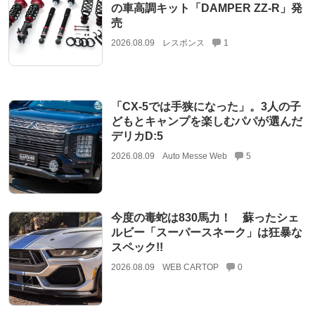
の車高調キット「DAMPER ZZ-R」発
売
2026.08.09
レスポンス
1
「CX-5では手狭になった」。3人の子
どもとキャンプを楽しむパパが選んだ
デリカD:5
2026.08.09
Auto Messe Web
5
今度の毒蛇は830馬力！ 蘇ったシェ
ルビー「スーパースネーク」は狂暴な
スペック!!
2026.08.09
WEB CARTOP
0