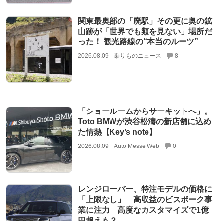
関東最奥部の「廃駅」その更に奥の鉱
山跡が「世界でも類を見ない」場所だ
った！ 観光路線の“本当のルーツ”
2026.08.09
乗りものニュース
8
「ショールームからサーキットへ」。
Toto BMWが渋谷松濤の新店舗に込め
た情熱【Key’s note】
2026.08.09
Auto Messe Web
0
レンジローバー、特注モデルの価格に
「上限なし」 高収益のビスポーク事
業に注力 高度なカスタマイズで1億
円超えも？