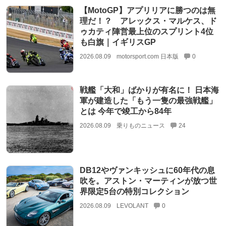
【MotoGP】アプリリアに勝つのは無
理だ！？ アレックス・マルケス、ド
ゥカティ陣営最上位のスプリント4位
も白旗｜イギリスGP
2026.08.09
motorsport.com 日本版
0
戦艦「大和」ばかりが有名に！ 日本海
軍が建造した「もう一隻の最強戦艦」
とは 今年で竣工から84年
2026.08.09
乗りものニュース
24
DB12やヴァンキッシュに60年代の息
吹を。アストン・マーティンが放つ世
界限定5台の特別コレクション
2026.08.09
LEVOLANT
0