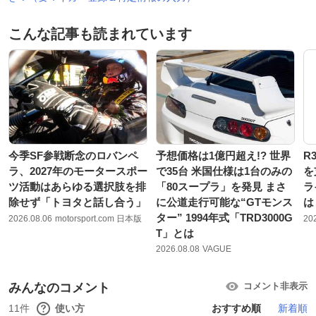
こんな記事も読まれています
今季SF参戦断念のロバンペ
予想価格は1億円超え!? 世界
R
ラ、2027年のモータースポー
で35台 米国仕様は1台のみの
を
ツ活動はあらゆる選択肢を排
「80スープラ」を発見 まさ
ラ
除せず「トヨタと話し合う」
に公道走行可能な“GTモンス
は
ター” 1994年式「TRD3000G
2026.08.06
motorsport.com 日本版
20
T」とは
2026.08.08
VAGUE
みんなのコメント
コメント非表示
11件
使い方
おすすめ順
新着順