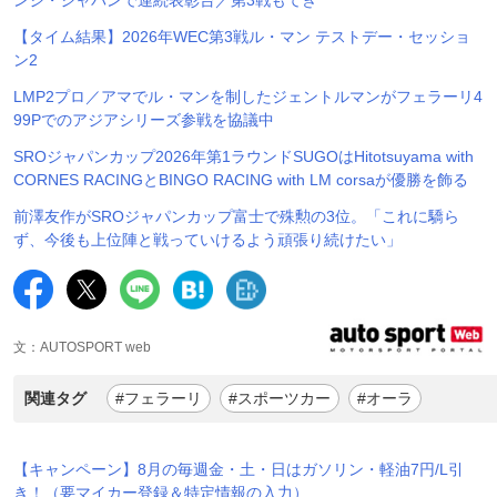
【タイム結果】2026年WEC第3戦ル・マン テストデー・セッショ
ン2
LMP2プロ／アマでル・マンを制したジェントルマンがフェラーリ4
99Pでのアジアシリーズ参戦を協議中
SROジャパンカップ2026年第1ラウンドSUGOはHitotsuyama with
CORNES RACINGとBINGO RACING with LM corsaが優勝を飾る
前澤友作がSROジャパンカップ富士で殊勲の3位。「これに驕ら
ず、今後も上位陣と戦っていけるよう頑張り続けたい」
文：AUTOSPORT web
関連タグ
#フェラーリ
#スポーツカー
#オーラ
【キャンペーン】8月の毎週金・土・日はガソリン・軽油7円/L引
き！（要マイカー登録＆特定情報の入力）