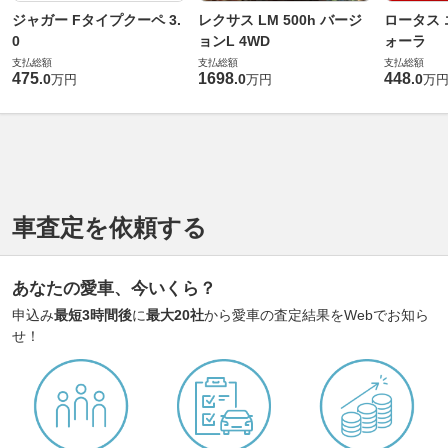
ジャガー Fタイプクーペ 3.
レクサス LM 500h バージ
ロータス 
0
ョンL 4WD
ォーラ
支払総額
支払総額
支払総額
475
1698
448
.
0
.
0
.
0
万円
万円
万
車査定を依頼する
あなたの愛車、今いくら？
申込み
最短3時間後
に
最大20社
から愛車の査定結果をWebでお知ら
せ！