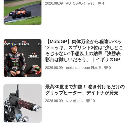
2026.08.09
AUTOSPORT web
4
【MotoGP】肉体万全から程遠いベッ
ツェッキ、スプリント3位は”少しどこ
ろじゃない”予想以上の結果「決勝表
彰台は難しいだろう」｜イギリスGP
2026.08.09
motorsport.com 日本版
0
最高80度まで加熱！ 巻き付けるだけの
グリップヒーター、デイトナが発売
2026.08.09
レスポンス
10