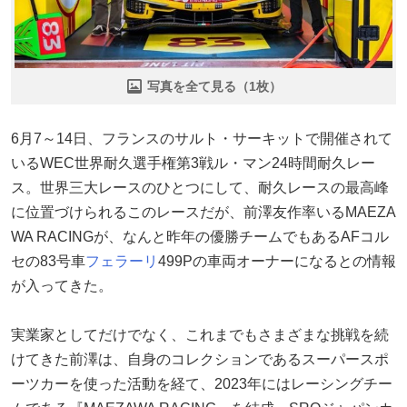
写真を全て見る（1枚）
6月7～14日、フランスのサルト・サーキットで開催されて
いるWEC世界耐久選手権第3戦ル・マン24時間耐久レー
ス。世界三大レースのひとつにして、耐久レースの最高峰
に位置づけられるこのレースだが、前澤友作率いるMAEZA
WA RACINGが、なんと昨年の優勝チームでもあるAFコル
セの83号車
フェラーリ
499Pの車両オーナーになるとの情報
が入ってきた。
実業家としてだけでなく、これまでもさまざまな挑戦を続
けてきた前澤は、自身のコレクションであるスーパースポ
ーツカーを使った活動を経て、2023年にはレーシングチー