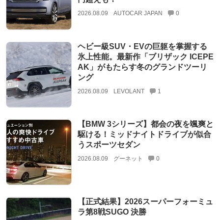
2026.08.09
AUTOCAR JAPAN
0
ヘビー級SUV・EVの巨躯を掌握する
氷上性能。最新作「ブリザック ICEPE
AK」がもたらす冬のグランドツーリ
ング
2026.08.09
LEVOLANT
1
【BMW 3シリーズ】都会の夜を颯爽と
駆ける！ミッドナイトドライブが似合
うスポーツセダン
2026.08.09
グーネット
0
【正式結果】2026スーパーフォーミュ
ラ第8戦SUGO 決勝