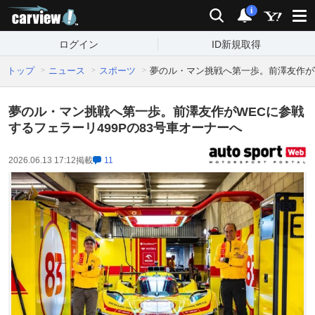
carview!
検索
通知
i
ログイン
ID新規取得
トップ
ニュース
スポーツ
夢のル・マン挑戦へ第一歩。前澤友作がW
夢のル・マン挑戦へ第一歩。前澤友作がWECに参戦
するフェラーリ499Pの83号車オーナーへ
2026.06.13 17:12
掲載
11