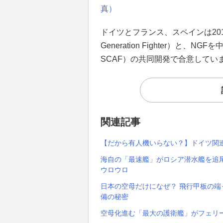
真）
ドイツとフランス、スペインは201
Generation Fighter）と
SCAF）の共同開発で合意してい
関連記事
【だから有人機いらない？】ドイツ関
海自の「最速艦」がロシア潜水艦を追尾
ウロウロ
日本の空母だけになぜ？ 飛行甲板の端
備の秘密
空母化進む「最大の護衛艦」がフェリ