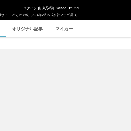
ログイン
[
新規取得
]
Yahoo! JAPAN
サイト5社との比較（2026年2月株式会社プラグ調べ）
オリジナル記事
マイカー