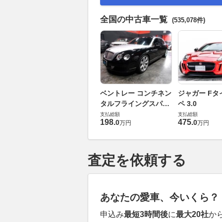
全国の中古車一覧
(535,078件)
ベントレー コンチネン
ジャガー Fタ
タルフライングスパー
ペ 3.0
6.0 4WD
支払総額
支払総額
198
.
475
.
0
0
万円
万円
査定を依頼する
あなたの愛車、今いくら？
申込み
最短3時間後
に
最大20社
か