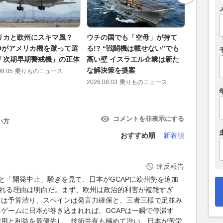
リカと欧州にスキマ風？
ウチの国でも「空母」が持て
陸上兵器
TOがアメリカ機を蹴って選
る!? “戦闘機は載せない”でも
参入!? 
「次期早期警戒機」の正体
高い壁 イスラエル企業は新た
フリゲー
な解決策を提案
アピール
08.05
乗りものニュース
2026.08.03
乗りものニュース
2026.08.07
コメントを非表示にする
い方
おすすめ順
新着順
違反報告
走と「開発中止」騒ぎを見て、日本がGCAPに欧州勢を追加
われる理由は明白だ。まず、欧州は政治的利害が複雑すぎ
ツは予算渋り、スペインは発言力確保と、三者三様で足並み
ゲームに日本が巻き込まれれば、GCAPは一瞬で停滞す
雇用と利益を最優先し、技術共有も極めて渋い。日本が苦労