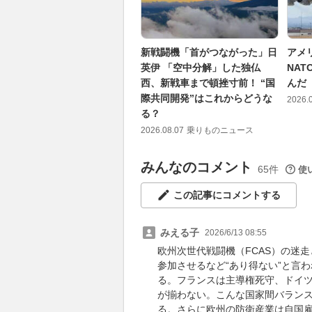
新戦闘機「首がつながった」日
アメ
英伊 「空中分解」した独仏
NA
西、新戦車まで頓挫寸前！ “国
んだ
際共同開発”はこれからどうな
2026.
る？
2026.08.07
乗りものニュース
みんなのコメント
65件
使
この記事にコメントする
みえる子
2026/6/13 08:55
欧州次世代戦闘機（FCAS）の迷
参加させるなど“あり得ない”と言
る。フランスは主導権死守、ドイ
が揃わない。こんな国家間バランス
る。さらに欧州の防衛産業は自国