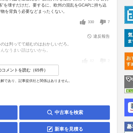
係”を壊すだけだ。要するに、欧州の混乱をGCAPに持ち込
荷物を背負う必要などまったくない。
330
7
違反報告
いのは判ってて組むのはおかしいだろ。
そんなうまい話はないから。
82
2
のコメントを読む（65件）
見解であり、記事提供社と関係はありません。
中古車を検索
新車を見積る