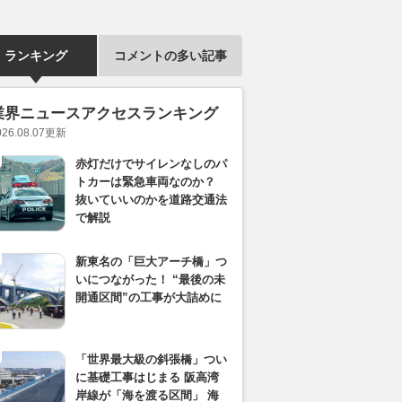
ランキング
コメントの多い記事
業界ニュースアクセスランキング
026.08.07
更新
赤灯だけでサイレンなしのパ
トカーは緊急車両なのか？
抜いていいのかを道路交通法
で解説
新東名の「巨大アーチ橋」つ
いにつながった！ “最後の未
開通区間”の工事が大詰めに
「世界最大級の斜張橋」つい
に基礎工事はじまる 阪高湾
岸線が「海を渡る区間」 海