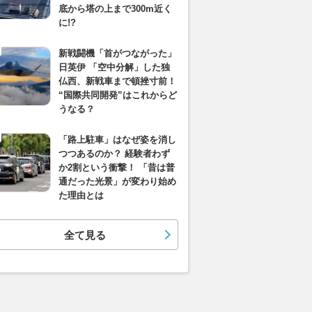
底から塔の上まで300m近く
に!?
新戦闘機「首がつながった」
日英伊 「空中分解」した独
仏西、新戦車まで頓挫寸前！
“国際共同開発”はこれからど
うなる？
「路上駐車」はなぜ姿を消し
つつあるのか？ 経験者わず
か2割という衝撃！ 「昔は普
通だった光景」が変わり始め
た理由とは
全て見る