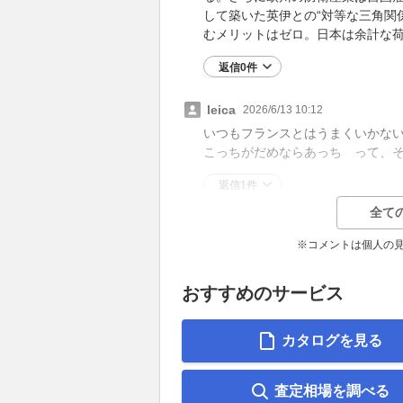
して築いた英伊との“対等な三角関
むメリットはゼロ。日本は余計な
返信0件
leica
2026/6/13 10:12
いつもフランスとはうまくいかな
こっちがだめならあっち って、
返信1件
全て
※コメントは個人の
おすすめのサービス
カタログを見る
査定相場を調べる