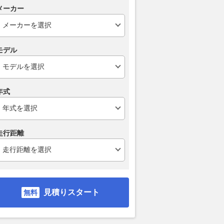
メーカー
メーカーが艦艇に本格
豪新型フリゲート 「水中戦」
海自P-1哨戒
重火力な「次世代万能
の心臓部は日本製に決定！ 選
務へ！ 中東
モデル
ト」を考案！ 北米に
定の背景に「納期」か？
に名機P-3C
開始
後まで運用す
2026.08.01
乗りものニュース
乗りものニュース
2026.08.05
乗り
年式
走行距離
見積りスタート