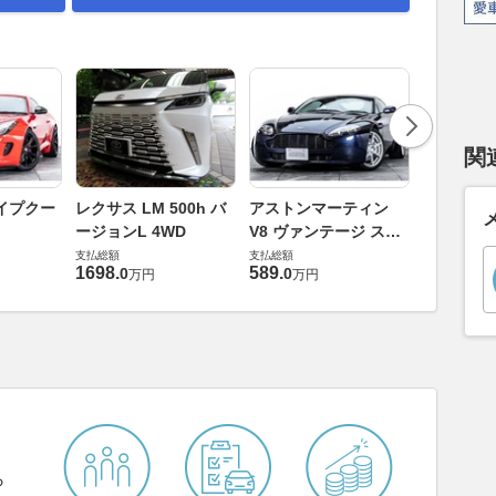
関
ロータス 
イプクー
レクサス LM 500h バ
アストンマーティン
エヴォー
ージョンL 4WD
V8 ヴァンテージ スポ
支払総額
ーツシフト
支払総額
支払総額
448
.
0
万円
1698
.
589
.
0
0
万円
万円
ら