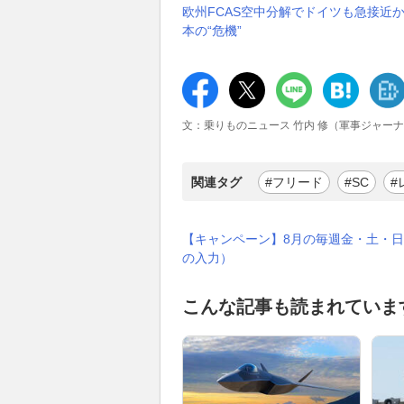
欧州FCAS空中分解でドイツも急接近か
本の“危機”
文：乗りものニュース 竹内 修（軍事ジャー
関連タグ
#フリード
#SC
#
【キャンペーン】8月の毎週金・土・日
の入力）
こんな記事も読まれていま