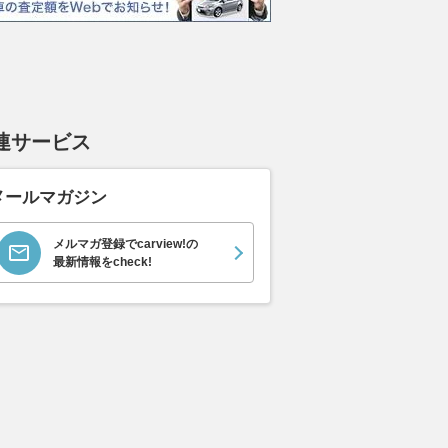
連サービス
エヴォーラ
ホンダ NSX 3.0
ロールスロイス ゴース
日産 
メールマガジン
ラ
ト ロールスロイス ゴ
ック 
支払総額
898
.
0
万円
ースト(第1世代 / RR4)
支払総額
支払総額
905
.
220
.
1
0
万円
メルマガ登録でcarview!の
最新情報をcheck!