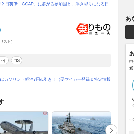
!? 日英伊「GCAP」に群がる参加国と、浮き彫りになる日
あ
ナリスト）
レイ
#IS
申
愛
はガソリン・軽油7円/L引き！（要マイカー登録＆特定情報
す
※