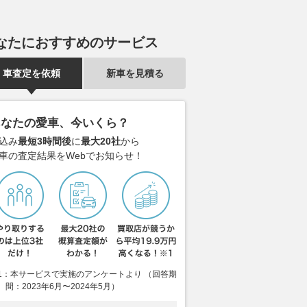
なたにおすすめのサービス
車査定を依頼
新車を見積る
あなたの愛車、今いくら？
込み
最短3時間後
に
最大20社
から
車の査定結果をWebでお知らせ！
1：本サービスで実施のアンケートより （回答期
間：2023年6月〜2024年5月）