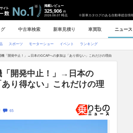
掲載レビュー
325,906
件
時点
※新車カタログのある自動車総合情報
2026.08.07
ログ
中古車検索
新車見積り
車買取
ニュース
品
スポーツ
モーターショー
イベント
ランキング
闘機「開発中止！」→日本のGCAPへの参加は「あり得ない」これだけの理由
機「開発中止！」→日本の
「あり得ない」これだけの理
新
65