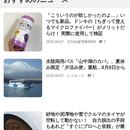
「こういうのが欲しかったのよ…」い
つでも新品。ドンキの［ちぎって使え
るマイクロファイバー］がメリットだ
らけ！ 実際に使用して検証
2026.08.07
月刊自家用車WEB
3
水陸両用バス「山中湖のカバ」、夏休
み限定「夕涼み便」運航…8月8日から
2026.08.07
レスポンス
1
砂地や泥濘地や雪でクルマのタイヤが
空転して動かない！ 自力脱出の手段
もあれど「すぐにプロへと依頼」が最