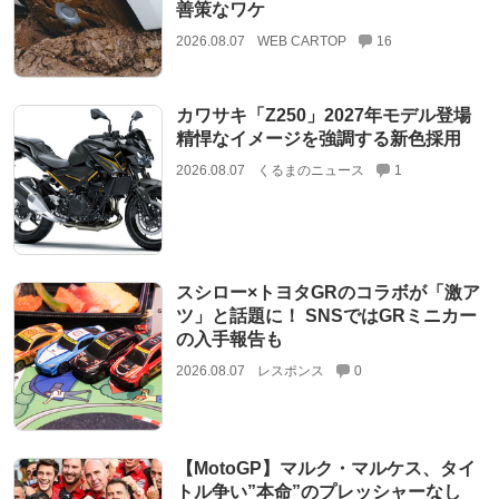
善策なワケ
2026.08.07
WEB CARTOP
16
カワサキ「Z250」2027年モデル登場
精悍なイメージを強調する新色採用
2026.08.07
くるまのニュース
1
スシロー×トヨタGRのコラボが「激ア
ツ」と話題に！ SNSではGRミニカー
の入手報告も
2026.08.07
レスポンス
0
【MotoGP】マルク・マルケス、タイ
トル争い”本命”のプレッシャーなし