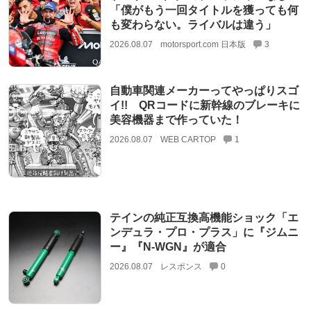
「僕がもう一回タイトルを獲っても何
も変わらない。ライバルは違う」
2026.08.07
motorsport.com 日本版
3
自動車関連メーカーってやっぱりスゴ
イ!! QRコードに新幹線のブレーキに
美容機器まで作っていた！
2026.08.07
WEB CARTOP
1
テインの純正互換高機能ショック「エ
ンデュラ・プロ・プラス」に『ジムニ
ー』『N-WGN』が適合
2026.08.07
レスポンス
0