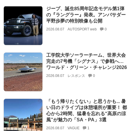
ジープ、誕生85周年記念モデル第1弾
の『ラングラー』発表。アンバサダー
平野歩夢の特別映像も公開
2026.08.07
AUTOSPORT web
0
工学院大学ソーラーチーム、世界大会
完走の7号機「シグナス」で参戦へ…
ワールド・グリーン・チャレンジ2026
2026.08.07
レスポンス
0
「もう帰りたくない」と思うかも... 暑
い日のドライブは休憩場所が重要！ 都
心から2時間、猛暑を忘れる“高原の涼
風”が魅力の「SA・PA」3選
2026.08.07
VAGUE
1