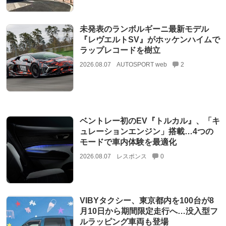
未発表のランボルギーニ最新モデル
『レヴエルトSV』がホッケンハイムで
ラップレコードを樹立
2026.08.07
AUTOSPORT web
2
ベントレー初のEV『トルカル』、「キ
ュレーションエンジン」搭載…4つの
モードで車内体験を最適化
2026.08.07
レスポンス
0
VIBYタクシー、東京都内を100台が8
月10日から期間限定走行へ…没入型フ
ルラッピング車両も登場