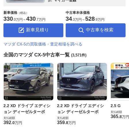
マイカー登録
新車価格
中古車本体価格
（税込）
330
430
34
528
.
0万円
～
.
7万円
.
3万円
～
.
9万円
新車見積り
中古車を検索
マツダ CX-5の買取価格・査定相場を調べる
全国のマツダ CX-5中古車一覧
(3,571件)
2.2 XD ドライブ エディシ
2.2 XD ドライブ エディシ
2.5 G
ョン ディーゼルターボ
ョン ディーゼルターボ
支払総額
365
.
8
万
支払総額
支払総額
392
359
.
0
.
8
万円
万円