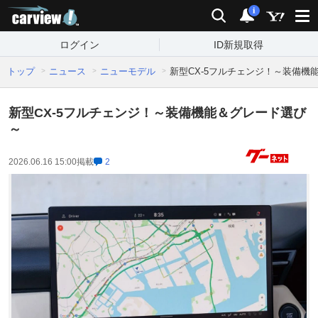
carview!
検索
通知
i
ログイン
ID新規取得
トップ
ニュース
ニューモデル
新型CX-5フルチェンジ！～装備機
新型CX-5フルチェンジ！～装備機能＆グレード選び
～
2026.06.16 15:00
掲載
2