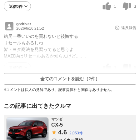
1
3
返信0件
godriver
違反報告
2026/6/16 21:52
結局一番いいのを買わないと後悔する
リセールもあるしね
皆トヨタ商法を見習ってると思うよ
MAZDAはリセールあるか知らんけど。。。
3
6
返信0件
全てのコメントを読む（2件）
※コメントは個人の見解であり、記事提供社と関係はありません。
この記事に出てきたクルマ
マツダ
CX-5
4.
6
2,053件