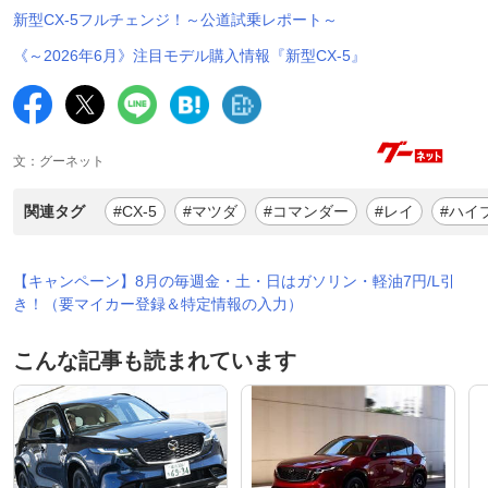
新型CX-5フルチェンジ！～公道試乗レポート～
《～2026年6月》注目モデル購入情報『新型CX-5』
文：グーネット
関連タグ
#CX-5
#マツダ
#コマンダー
#レイ
#ハイ
【キャンペーン】8月の毎週金・土・日はガソリン・軽油7円/L引
き！（要マイカー登録＆特定情報の入力）
こんな記事も読まれています