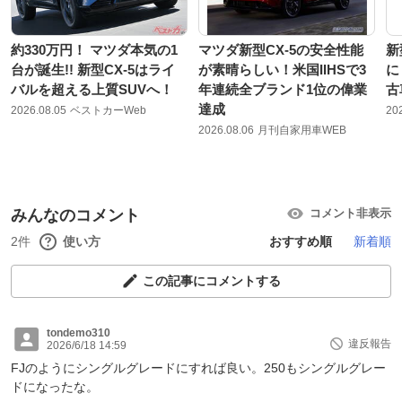
約330万円！ マツダ本気の1
マツダ新型CX-5の安全性能
新
台が誕生!! 新型CX-5はライ
が素晴らしい！米国IIHSで3
に
バルを超える上質SUVへ！
年連続全ブランド1位の偉業
古
達成
2026.08.05
ベストカーWeb
20
2026.08.06
月刊自家用車WEB
みんなのコメント
コメント非表示
2件
使い方
おすすめ順
新着順
この記事にコメントする
tondemo310
違反報告
2026/6/18 14:59
FJのようにシングルグレードにすれば良い。250もシングルグレー
ドになったな。