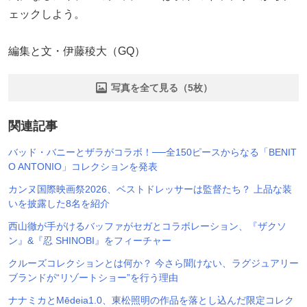
ェックしよう。
編集と文・伊藤稜大（GQ）
写真を全て見る（5枚）
関連記事
バッド・バニーとザラがコラボ！──全150ピースからなる「BENIT
O ANTONIO」コレクションを発表
カンヌ国際映画祭2026、ベストドレッサーは監督たち？ 上品な装
いを披露した8名を紹介
西山徹が手がけるバッファがセガとコラボレーション、『ザクソ
ン』&『忍 SHINOBI』をフィーチャー
クルーズコレクションとは何か？ 今さら聞けない、ラグジュアリー
ブランドが“リゾートショー”を行う理由
ナナミカとMēdeia1.0、東松照明の作品を落とし込んだ限定コレク