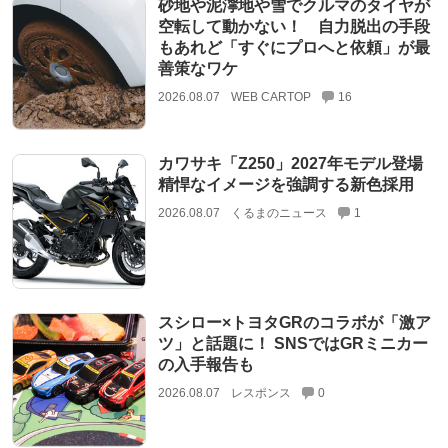
砂地や泥濘地や雪でクルマのタイヤが
空転して動かない！ 自力脱出の手段
もあれど「すぐにプロへと依頼」が最
善策なワケ
2026.08.07
WEB CARTOP
16
カワサキ「Z250」2027年モデル登場
精悍なイメージを強調する新色採用
2026.08.07
くるまのニュース
1
スシロー×トヨタGRのコラボが「激ア
ツ」と話題に！ SNSではGRミニカー
の入手報告も
2026.08.07
レスポンス
0