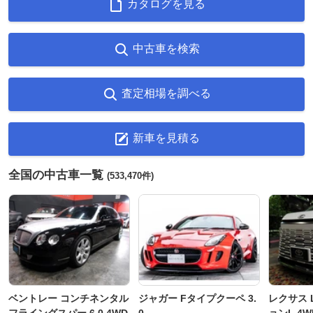
カタログを見る
中古車を検索
査定相場を調べる
新車を見積る
全国の中古車一覧
(533,470件)
ベントレー コンチネンタル
ジャガー Fタイプクーペ 3.
レクサス L