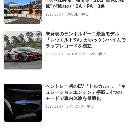
心から2時間、猛暑を忘れる“高原の涼
風”が魅力の「SA・PA」3選
2026.08.07
VAGUE
1
未発表のランボルギーニ最新モデル
『レヴエルトSV』がホッケンハイムで
ラップレコードを樹立
2026.08.07
AUTOSPORT web
2
ベントレー初のEV『トルカル』、「キ
ュレーションエンジン」搭載…4つの
モードで車内体験を最適化
2026.08.07
レスポンス
0