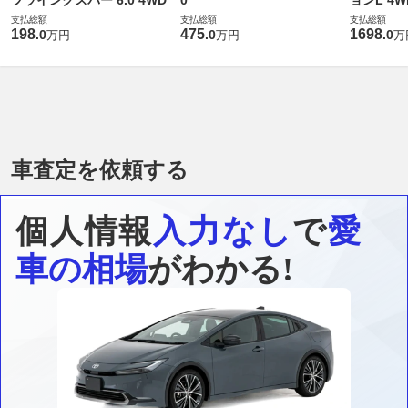
フライングスパー 6.0 4WD
0
ョンL 4W
支払総額
支払総額
支払総額
198
475
1698
.
0
.
0
.
0
万円
万円
万
車査定を依頼する
個人情報
入力なし
で
愛
車の相場
がわかる!