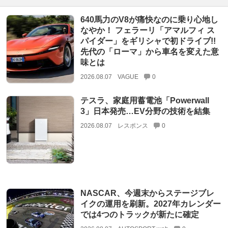
640馬力のV8が痛快なのに乗り心地し
なやか！ フェラーリ「アマルフィ ス
パイダー」をギリシャで初ドライブ!!
先代の「ローマ」から車名を変えた意
味とは
2026.08.07
VAGUE
0
テスラ、家庭用蓄電池「Powerwall
3」日本発売…EV分野の技術を結集
2026.08.07
レスポンス
0
NASCAR、今週末からステージブレ
イクの運用を刷新。2027年カレンダー
では4つのトラックが新たに確定