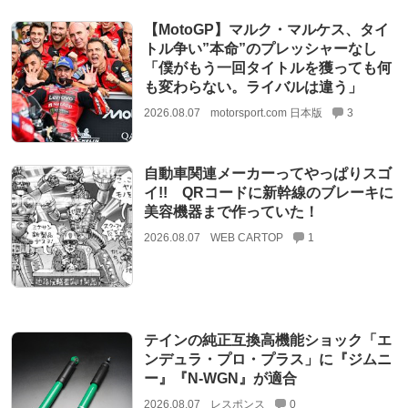
【MotoGP】マルク・マルケス、タイ
トル争い”本命”のプレッシャーなし
「僕がもう一回タイトルを獲っても何
も変わらない。ライバルは違う」
2026.08.07
motorsport.com 日本版
3
自動車関連メーカーってやっぱりスゴ
イ!! QRコードに新幹線のブレーキに
美容機器まで作っていた！
2026.08.07
WEB CARTOP
1
テインの純正互換高機能ショック「エ
ンデュラ・プロ・プラス」に『ジムニ
ー』『N-WGN』が適合
2026.08.07
レスポンス
0