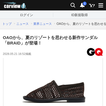
carview!
検索
通知
i
ログイン
ID新規取得
トップ
ニュース
業界ニュース
OAOから、夏のリゾートを思わせる
OAOから、夏のリゾートを思わせる新作サンダル
「BRAID」が登場！
2026.05.21 16:52
掲載