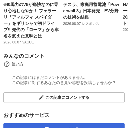
640馬力のV8が痛快なのに乗
テスラ、家庭用蓄電池「Pow
N
り心地しなやか！ フェラー
erwall 3」日本発売…EV分野
ー
リ「アマルフィ スパイダ
の技術を結集
2
ー」をギリシャで初ドライ
ト
2026.08.07
レスポンス
ブ!! 先代の「ローマ」から車
20
名を変えた意味とは
2026.08.07
VAGUE
みんなのコメント
使い方
この記事にはまだコメントがありません。
この記事に対するあなたの意見や感想を投稿しませんか？
この記事にコメントする
おすすめのサービス