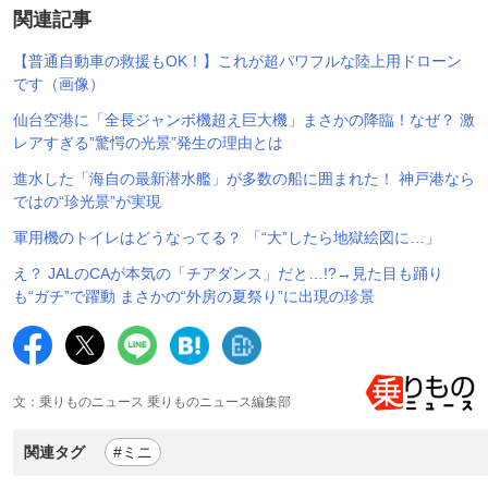
関連記事
【普通自動車の救援もOK！】これが超パワフルな陸上用ドローン
です（画像）
仙台空港に「全長ジャンボ機超え巨大機」まさかの降臨！なぜ？ 激
レアすぎる”驚愕の光景”発生の理由とは
進水した「海自の最新潜水艦」が多数の船に囲まれた！ 神戸港なら
ではの“珍光景”が実現
軍用機のトイレはどうなってる？ 「“大”したら地獄絵図に…」
え？ JALのCAが本気の「チアダンス」だと…!?→見た目も踊り
も“ガチ”で躍動 まさかの“外房の夏祭り”に出現の珍景
文：乗りものニュース 乗りものニュース編集部
関連タグ
#ミニ