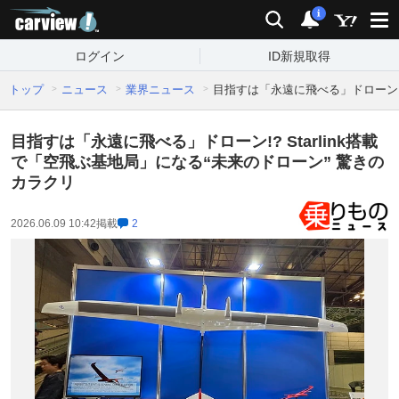
carview!
検索
通知
i
ログイン
ID新規取得
トップ
ニュース
業界ニュース
目指すは「永遠に飛べる」ドローン!?
目指すは「永遠に飛べる」ドローン!? Starlink搭載
で「空飛ぶ基地局」になる“未来のドローン” 驚きの
カラクリ
2026.06.09 10:42
掲載
2