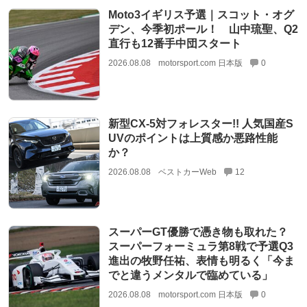
Moto3イギリス予選｜スコット・オグ
デン、今季初ポール！ 山中琉聖、Q2
直行も12番手中団スタート
2026.08.08
motorsport.com 日本版
0
新型CX-5対フォレスター!! 人気国産S
UVのポイントは上質感か悪路性能
か？
2026.08.08
ベストカーWeb
12
スーパーGT優勝で憑き物も取れた？
スーパーフォーミュラ第8戦で予選Q3
進出の牧野任祐、表情も明るく「今ま
でと違うメンタルで臨めている」
2026.08.08
motorsport.com 日本版
0