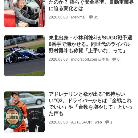
たのか？ 揺らぐ安全基準、自動車業界
に迫る変化とは
2026.08.08
Merkmal
35
東北出身・小林利徠斗がSUGO戦予選
6番手で沸かせる。同世代のライバル
野村勇斗も称賛「上手いな、って」
2026.08.08
motorsport.com 日本版
0
アドレナリンと欲が出る“気持ちい
い”Q3。ドライバーからは「全戦これ
でいい」や「台数を増やして」といっ
た声も
2026.08.08
AUTOSPORT web
1