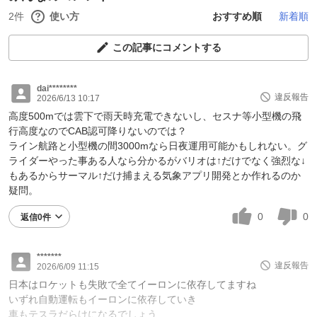
2件
使い方
おすすめ順
新着順
この記事にコメントする
dai********
違反報告
2026/6/13 10:17
高度500mでは雲下で雨天時充電できないし、セスナ等小型機の飛
行高度なのでCAB認可降りないのでは？
ライン航路と小型機の間3000mなら日夜運用可能かもしれない。グ
ライダーやった事ある人なら分かるがバリオは↑だけでなく強烈な↓
もあるからサーマル↑だけ捕まえる気象アプリ開発とか作れるのか
疑問。
0
0
返信0件
*******
違反報告
2026/6/09 11:15
日本はロケットも失敗で全てイーロンに依存してますね
いずれ自動運転もイーロンに依存していき
車もテスラだらけになるでしょう