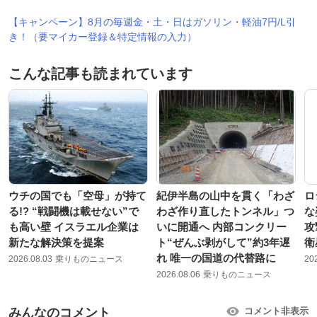
【キャンペーン】8月の毎週金・土・日はガソリン・軽油7円/L引
き！（要マイカー登録＆特定情報の入力）
こんな記事も読まれています
ウチの国でも「空母」が持て
紀伊半島の山中を貫く「わざ
ロ
る!? “戦闘機は載せない”で
わざ作り直したトンネル」つ
な
も高い壁 イスラエル企業は
いに開通へ 内部コンクリー
攻
新たな解決策を提案
ト“ぜんぶ剥がして”約3年遅
衛
れ 唯一の国道の代替路に
2026.08.03
乗りものニュース
20
2026.08.06
乗りものニュース
みんなのコメント
コメント非表示