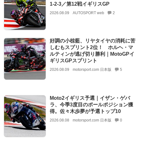
1-2-3／第12戦イギリスGP
2026.08.09
AUTOSPORT web
2
好調の小椋藍、リヤタイヤの消耗に苦
しむもスプリント2位！ ホルヘ・マ
ルティンが逃げ切り勝利｜MotoGPイ
ギリスGPスプリント
2026.08.09
motorsport.com 日本版
5
Moto2イギリス予選｜イザン・ゲバ
ラ、今季3度目のポールポジション獲
得。佐々木歩夢が予選トップ10
2026.08.08
motorsport.com 日本版
0