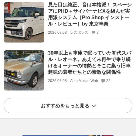
見た目は純正、音は本格派！ スペーシ
アにPHD＋サイバーナビXを組んだ実
用派システム［Pro Shop インストー
ル・レビュー］by 東京車楽
2026.08.08
レスポンス
3
30年以上も車庫で眠っていた初代スバ
ル・レオーネ。あえて未再生で乗り続
けるオーナーの情熱とそこに集う旧車
趣味の若者たちとの素敵な関係性
2026.08.08
Auto Messe Web
22
おすすめをもっと見る