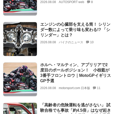
2026.08.08
AUTOSPORT web
8
エンジンの心臓部を支える筒！ シリン
ダー数によって乗り味も変わる!? 「シ
リンダー」とは？
2026.08.08
バイクのニュース
10
ホルヘ・マルティン、アプリリアで2
度目のポールポジション！ 小椋藍が
3番手フロントロウ｜MotoGPイギリス
GP予選
2026.08.08
motorsport.com 日本版
11
「高齢者の危険運転を逃がさない」 試
験合格でも事故「約4.5倍」はなぜ起き