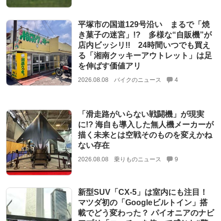
平塚市の国道129号沿い まるで「焼
き菓子の迷宮」!? 多様な“自販機”が
店内ビッシリ!! 24時間いつでも買え
る「湘南クッキーアウトレット」は足
を伸ばす価値アリ
2026.08.08
バイクのニュース
4
「滑走路がいらない戦闘機」が現実
に!? 海自も導入した無人機メーカーが
描く未来とは空戦そのものを変えかね
ない存在
2026.08.08
乗りものニュース
9
新型SUV「CX-5」は室内にも注目！
マツダ初の「Googleビルトイン」搭
載でどう変わった？ パイオニアのナビ