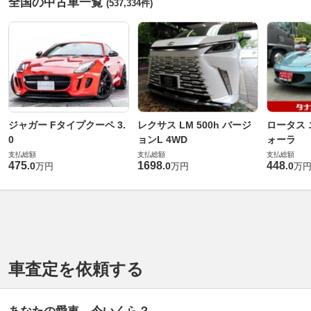
全国の中古車一覧
(537,334件)
ジャガー Fタイプクーペ 3.
レクサス LM 500h バージ
ロータス 
0
ョンL 4WD
ォーラ
支払総額
支払総額
支払総額
475
1698
448
.
0
.
0
.
0
万円
万円
万
車査定を依頼する