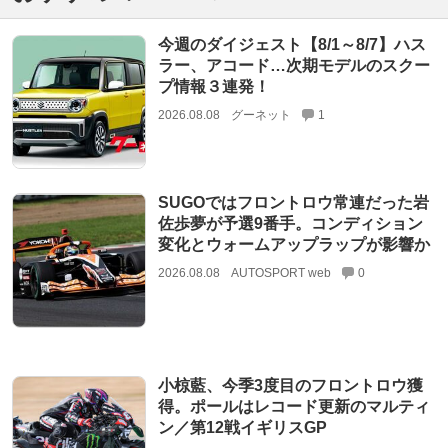
今週のダイジェスト【8/1～8/7】ハス
ラー、アコード…次期モデルのスクー
プ情報３連発！
2026.08.08
グーネット
1
SUGOではフロントロウ常連だった岩
佐歩夢が予選9番手。コンディション
変化とウォームアップラップが影響か
2026.08.08
AUTOSPORT web
0
小椋藍、今季3度目のフロントロウ獲
得。ポールはレコード更新のマルティ
ン／第12戦イギリスGP