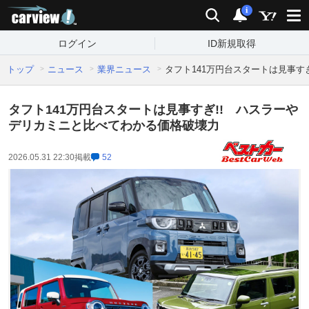
carview!
検索
通知
i
ログイン
ID新規取得
トップ
ニュース
業界ニュース
タフト141万円台スタートは見事す
タフト141万円台スタートは見事すぎ!! ハスラーや
デリカミニと比べてわかる価格破壊力
2026.05.31 22:30
掲載
52