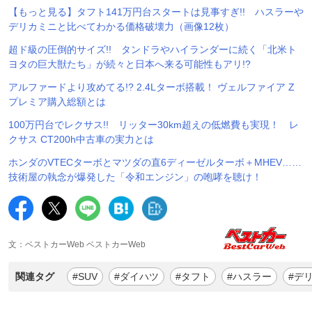
【もっと見る】タフト141万円台スタートは見事すぎ!! ハスラーや
デリカミニと比べてわかる価格破壊力（画像12枚）
超ド級の圧倒的サイズ!! タンドラやハイランダーに続く「北米ト
ヨタの巨大獣たち」が続々と日本へ来る可能性もアリ!?
アルファードより攻めてる!? 2.4Lターボ搭載！ ヴェルファイア Z
プレミア購入総額とは
100万円台でレクサス!! リッター30km超えの低燃費も実現！ レ
クサス CT200h中古車の実力とは
ホンダのVTECターボとマツダの直6ディーゼルターボ＋MHEV……
技術屋の執念が爆発した「令和エンジン」の咆哮を聴け！
文：ベストカーWeb ベストカーWeb
関連タグ
#SUV
#ダイハツ
#タフト
#ハスラー
#デ