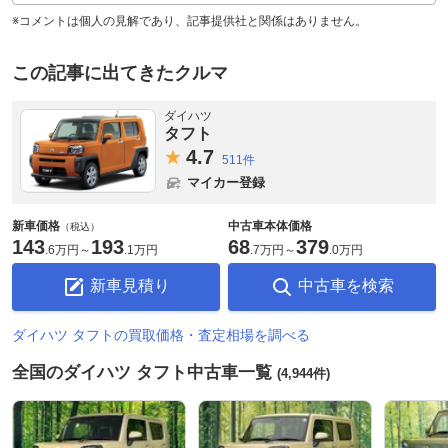
※コメントは個人の見解であり、記事提供社と関係はありません。
この記事に出てきたクルマ
ダイハツ
タフト
4.
7
511件
マイカー登録
新車価格
中古車本体価格
（税込）
143
193
68
379
.
6万円
～
.
1万円
.
7万円
～
.
0万円
新車見積り
中古車を検索
ダイハツ タフトの買取価格・査定相場を調べる
全国のダイハツ タフト中古車一覧
(4,944件)