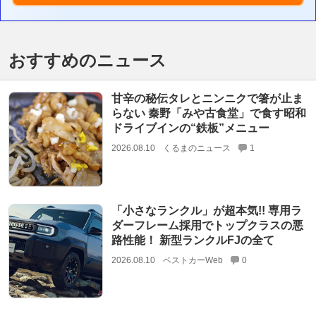
おすすめのニュース
甘辛の秘伝タレとニンニクで箸が止ま
らない 秦野「みや古食堂」で食す昭和
ドライブインの“鉄板”メニュー
2026.08.10
くるまのニュース
1
「小さなランクル」が超本気!! 専用ラ
ダーフレーム採用でトップクラスの悪
路性能！ 新型ランクルFJの全て
2026.08.10
ベストカーWeb
0