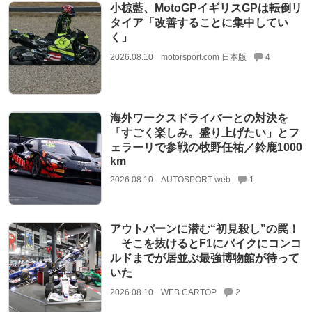
小椋藍、MotoGPイギリスGPは転倒リ
タイア「改善することに集中してい
く」
2026.08.10
motorsport.com 日本版
4
海外ワークスドライバーとの対決を
「すごく楽しみ。盛り上げたい」とフ
ェラーリで参戦の牧野任祐／鈴鹿1000
km
2026.08.10
AUTOSPORT web
1
アウトバーンに潜む“初見殺し”の罠！
そこを抜けるとF1にバイクにコンコ
ルドまでが居並ぶ最強博物館が待って
いた
2026.08.10
WEB CARTOP
2