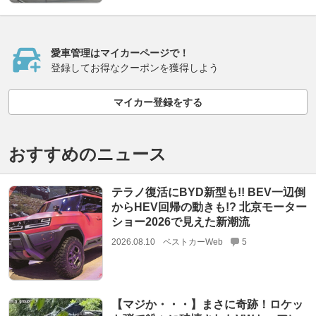
愛車管理はマイカーページで！
登録してお得なクーポンを獲得しよう
マイカー登録をする
おすすめのニュース
テラノ復活にBYD新型も!! BEV一辺倒
からHEV回帰の動きも!? 北京モーター
ショー2026で見えた新潮流
2026.08.10
ベストカーWeb
5
【マジか・・・】まさに奇跡！ロケッ