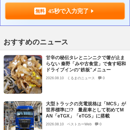
45秒で入力完了
おすすめのニュース
甘辛の秘伝タレとニンニクで箸が止ま
らない 秦野「みや古食堂」で食す昭和
ドライブインの“鉄板”メニュー
2026.08.10
くるまのニュース
0
大型トラックの充電規格は「MCS」が
世界標準に!? 量産車として初めてM
AN「eTGX」「eTGS」に搭載
2026.08.10
ベストカーWeb
0