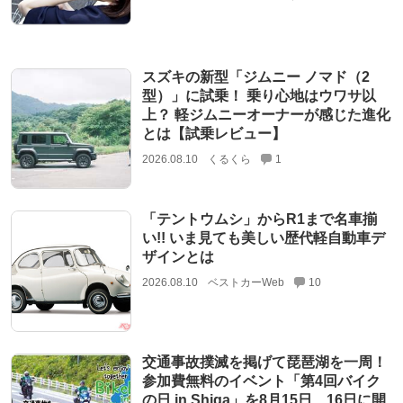
スズキの新型「ジムニー ノマド（2
型）」に試乗！ 乗り心地はウワサ以
上？ 軽ジムニーオーナーが感じた進化
とは【試乗レビュー】
2026.08.10
くるくら
1
「テントウムシ」からR1まで名車揃
い!! いま見ても美しい歴代軽自動車デ
ザインとは
2026.08.10
ベストカーWeb
10
交通事故撲滅を掲げて琵琶湖を一周！
参加費無料のイベント「第4回バイク
の日 in Shiga」を8月15日、16日に開