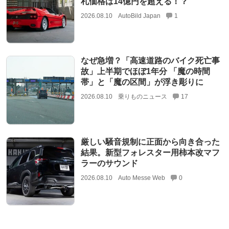
札価格は14億円を超える！？
2026.08.10
AutoBild Japan
1
なぜ急増？「高速道路のバイク死亡事
故」上半期でほぼ1年分 「魔の時間
帯」と「魔の区間」が浮き彫りに
2026.08.10
乗りものニュース
17
厳しい騒音規制に正面から向き合った
結果。新型フォレスター用柿本改マフ
ラーのサウンド
2026.08.10
Auto Messe Web
0