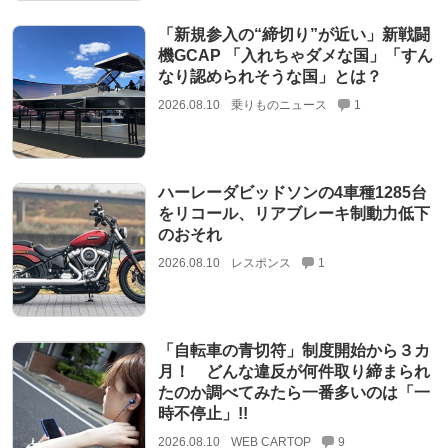
「新規参入の“締切り”が近い」新戦闘
機GCAP 「入れちゃダメな国」「すん
なり認められそうな国」とは？
2026.08.10
乗りものニュース
1
ハーレーダビッドソンの4車種1285台
をリコール、リアブレーキ制動力低下
のおそれ
2026.08.10
レスポンス
1
「自転車の青切符」制度開始から３カ
月！ どんな違反が何件取り締まられ
たのか調べてみたら一番多いのは「一
時不停止」!!
2026.08.10
WEB CARTOP
9