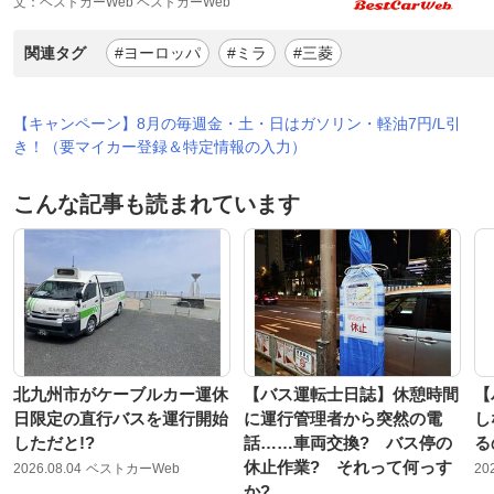
文：ベストカーWeb ベストカーWeb
関連タグ
#ヨーロッパ
#ミラ
#三菱
【キャンペーン】8月の毎週金・土・日はガソリン・軽油7円/L引
き！（要マイカー登録＆特定情報の入力）
こんな記事も読まれています
北九州市がケーブルカー運休
【バス運転士日誌】休憩時間
【
日限定の直行バスを運行開始
に運行管理者から突然の電
し
しただと!?
話……車両交換? バス停の
る
休止作業? それって何っす
2026.08.04
ベストカーWeb
20
か?