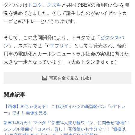
ダイハツは
トヨタ
、
スズキ
と共同でBEVの商用軽バンを開
発を進めてきました。そして誕生したのがeハイゼットカ
ーゴとeアトレーというわけです。
そして、この共同開発により、トヨタでは「
ピクシスバ
ン
」、スズキでは「e
エブリイ
」としても発売され、軽商
用車の電動化とカーボンニュートラル社会の実現に向けた
大きな一歩となっています。（大西トタン＠ｄｃｐ）
写真を全て見る（1枚）
関連記事
【画像】めちゃ使える！ これがダイハツの新型軽バン「eアトレ
ー」です！ 画像を見る
新車145万円！ マツダ「“新型”4人乗り軽ワゴン」に問合せ“急増”！
シンプル装備で「コスパ」良し！ 普段使いも十分です！ “価格以