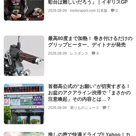
彰台は難しいだろう」｜イギリスGP
2026.08.09
motorsport.com 日本版
0
最高80度まで加熱！ 巻き付けるだけの
グリップヒーター、デイトナが発売
2026.08.09
レスポンス
8
首都高公式の“お願い”が切実すぎる！
お盆のアクアライン渋滞で「まさかの
注意喚起」その内容とは…？
2026.08.09
乗りものニュース
7
推しの声で快適ドライブ!! Yahoo！カ