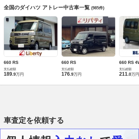
全国のダイハツ アトレー中古車一覧
(985件)
660 RS
660 RS
660 RS 
支払総額
支払総額
支払総額
189
176
211
.
9
.
9
.
0
万円
万円
万
車査定を依頼する