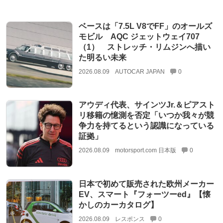
ベースは「7.5L V8でFF」のオールズ
モビル AQC ジェットウェイ707
（1） ストレッチ・リムジンへ描い
た明るい未来
2026.08.09
AUTOCAR JAPAN
0
アウディ代表、サインツJr.＆ピアスト
リ移籍の憶測を否定「いつか我々が競
争力を持てるという認識になっている
証拠」
2026.08.09
motorsport.com 日本版
0
日本で初めて販売された欧州メーカー
EV、スマート『フォーツーed』【懐
かしのカーカタログ】
2026.08.09
レスポンス
0