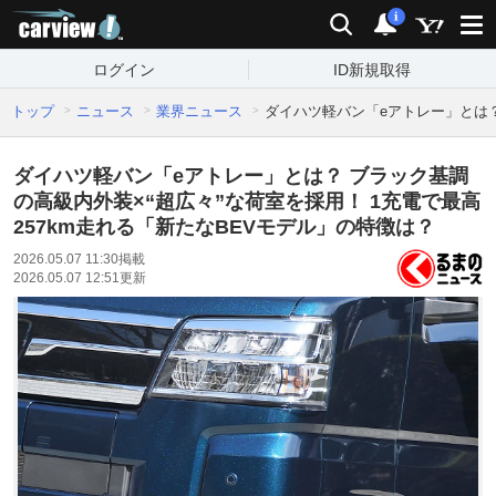
carview!
検索
通知
i
ログイン
ID新規取得
トップ
ニュース
業界ニュース
ダイハツ軽バン「eアトレー」とは？
ダイハツ軽バン「eアトレー」とは？ ブラック基調
の高級内外装×“超広々”な荷室を採用！ 1充電で最高
257km走れる「新たなBEVモデル」の特徴は？
2026.05.07 11:30
掲載
2026.05.07 12:51
更新