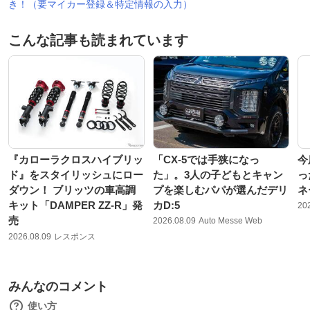
き！（要マイカー登録＆特定情報の入力）
こんな記事も読まれています
『カローラクロスハイブリッ
「CX-5では手狭になっ
今
ド』をスタイリッシュにロー
た」。3人の子どもとキャン
っ
ダウン！ ブリッツの車高調
プを楽しむパパが選んだデリ
ネ
キット「DAMPER ZZ-R」発
カD:5
20
売
2026.08.09
Auto Messe Web
2026.08.09
レスポンス
みんなのコメント
使い方