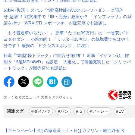
上”の高級感もある「フレア」が販売店でも話題に
6速MT復活！ スバル「“新”高性能4WDスポーツセダン」に問合
せ“急増”！ 注文集中で「即・完売」必至か？ 「インプレッサ」の系
譜を持つ「WRX STI スポーツ＃」が販売店でも話題に
「もう普通車いらない！」 新車「たった99万円」の「一番安い“ト
ヨタセダン”」が魅力的！ 「リッター35キロ」の低燃費でもはや十
分です！ 最安の「ピクシスエポック」に注目
日産「“新型”軽トラック」に問合せ“殺到”！ 斬新「イケメン顔」採
用＆「5速MT×4WD」も設定！ 大進化して装備充実した「クリッパ
ートラック」が販売店でも話題に
文：くるまのニュース 大西トタン＠ｄｃｐ
関連タグ
#ダイハツ
#バン
#IS
#アトレー
#EV
【キャンペーン】8月の毎週金・土・日はガソリン・軽油7円/L引