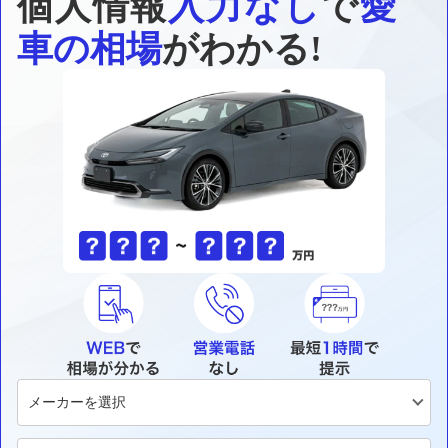
個人情報
入力なし
で
愛
車の相場
がわかる!