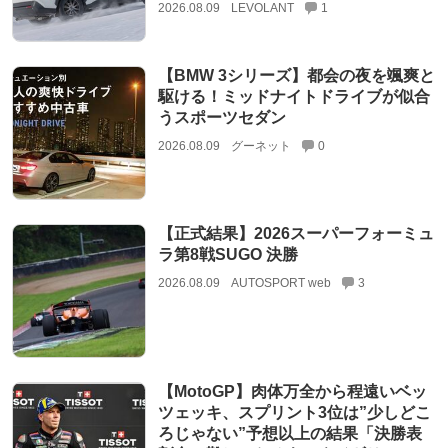
2026.08.09
LEVOLANT
1
【BMW 3シリーズ】都会の夜を颯爽と
駆ける！ミッドナイトドライブが似合
うスポーツセダン
2026.08.09
グーネット
0
【正式結果】2026スーパーフォーミュ
ラ第8戦SUGO 決勝
2026.08.09
AUTOSPORT web
3
【MotoGP】肉体万全から程遠いベッ
ツェッキ、スプリント3位は”少しどこ
ろじゃない”予想以上の結果「決勝表