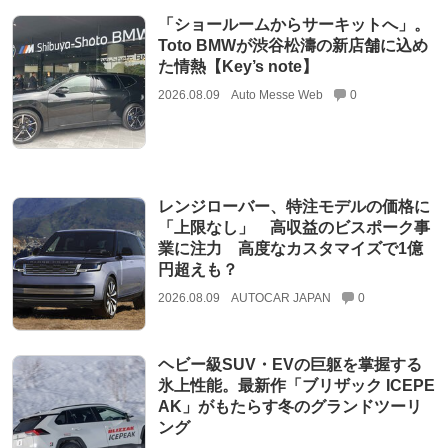
「ショールームからサーキットへ」。
Toto BMWが渋谷松濤の新店舗に込め
た情熱【Key’s note】
2026.08.09
Auto Messe Web
0
レンジローバー、特注モデルの価格に
「上限なし」 高収益のビスポーク事
業に注力 高度なカスタマイズで1億
円超えも？
2026.08.09
AUTOCAR JAPAN
0
ヘビー級SUV・EVの巨躯を掌握する
氷上性能。最新作「ブリザック ICEPE
AK」がもたらす冬のグランドツーリ
ング