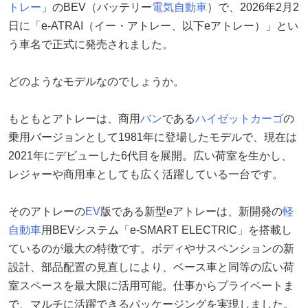
トレー
」のBEV（バッテリー
電気自動車
）で、2026年2月2
日に「e-ATRAI（イー・アトレー、以下eアトレー）」とい
う車名で正式に発売されました。
どのようなモデルなのでしょうか。
もともとアトレーは、商用
バン
である
ハイゼットカーゴ
の
乗用バージョンとして1981年に登場したモデルで、現在は
2021年にデビューした6代目を展開。広い荷室を生かし、
レジャーや商用車としても広く活躍している一台です。
そのアトレーの
EV
版である新型eアトレーは、新開発の
軽
自動車
用BEVシステム「e-SMART ELECTRIC」を搭載し
ているのが最大の特徴です。ボディやサスペンションの新
設計、部品配置の見直しにより、ベース車と同等の広い荷
室スペースを最大限に活用可能。仕事からプライベートま
で、マルチに活躍できるパッケージングを実現しました。