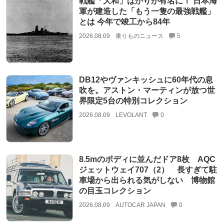
戦艦「大和」ばかりが有名に！ 日本海
軍が建造した「もう一隻の最強戦艦」
とは 今年で竣工から84年
2026.08.09
乗りものニュース
5
DB12やヴァンキッシュに60年代の息
吹を。アストン・マーティンが放つ世
界限定5台の特別コレクション
2026.08.09
LEVOLANT
0
8.5mのボディに並んだドア8枚 AQC
ジェットウェイ707（2） 長すぎて駐
車場から出られる気がしない 博物館
の目玉コレクション
2026.08.09
AUTOCAR JAPAN
0