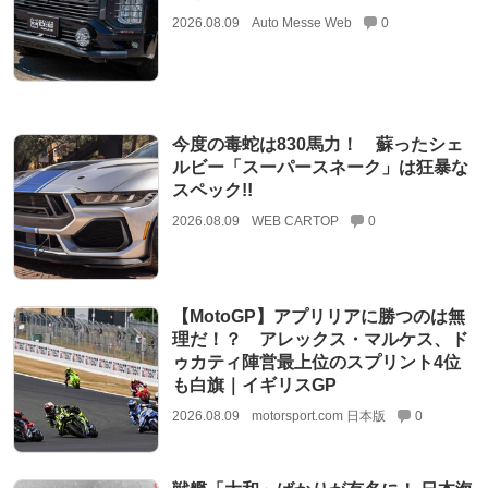
2026.08.09
Auto Messe Web
0
今度の毒蛇は830馬力！ 蘇ったシェ
ルビー「スーパースネーク」は狂暴な
スペック!!
2026.08.09
WEB CARTOP
0
【MotoGP】アプリリアに勝つのは無
理だ！？ アレックス・マルケス、ド
ゥカティ陣営最上位のスプリント4位
も白旗｜イギリスGP
2026.08.09
motorsport.com 日本版
0