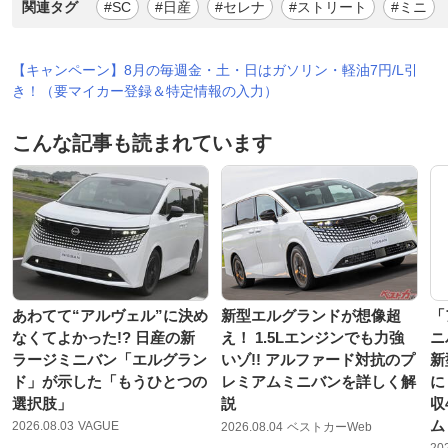
関連タグ
#SC
#日産
#セレナ
#ストリート
#ミニ
【キャンペーン】8月の毎週金・土・日はガソリン・軽油7円/L引
き！（要マイカー登録＆特定情報の入力）
こんな記事も読まれています
あわてて“アルヴェル”に決め
新型エルグランドが想像超
「
なくてよかった!? 日産の新
え！ 1.5Lエンジンでも力強
ニ
ラージミニバン「エルグラン
いゾ!! アルファード対抗のプ
新
ド」が示した「もうひとつの
レミアムミニバンを詳しく解
に
選択肢」
説
収
ム
2026.08.03
VAGUE
2026.08.04
ベストカーWeb