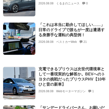
2026.08.08
くるまのニュース
0
「これは本当に勘弁してほしい……」
日常のドライブで誰もが一度は遭遇す
る身勝手な運転の典型例！
2026.08.08
ベストカーWeb
21
充電できるプリウスは次世代環境車と
して一番現実的な解答か。BEVへのト
ヨタの挑戦だったプリウスPHV【10年
ひと昔の新車】
2026.08.08
Webモーターマガジン
1
「サンデードライバーさん、お願いだ