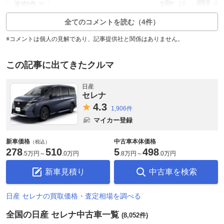
18
8
返信0件
全てのコメントを読む（4件）
※コメントは個人の見解であり、記事提供社と関係はありません。
この記事に出てきたクルマ
日産
セレナ
4.
3
1,906件
マイカー登録
新車価格
中古車本体価格
（税込）
278
510
5
498
.
5万円
～
.
0万円
.
8万円
～
.
0万円
新車見積り
中古車を検索
日産 セレナの買取価格・査定相場を調べる
全国の日産 セレナ中古車一覧
(8,052件)