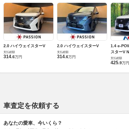
2.0 ハイウェイスターV
2.0 ハイウェイスターV
1.4 e-
スターV Ni
支払総額
支払総額
314
314
.
6
.
6
万円
万円
インフォ
支払総額
425
.
9
万
テム装着
車査定を依頼する
あなたの愛車、今いくら？