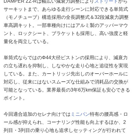
DAMPER ZZ-Rは幅広い減衰力調整により
ストリート
から
サーキットまで、あらゆる走行シーンに対応できる単筒式
（モノチューブ）構造採用の全長調整式＆32段減衰力調整
車高調キット。一部車種向けにはアルミ製のアッパーマウ
ント、ロックシート、ブラケットも採用し、高い強度と軽
量化を両立している。
単筒式ならではのΦ44大径ピストンの採用により、減衰力
の立ち遅れを抑制し、しなやかな走り心地と追従性を実現
している。また、カートリッジ先出しのオーバーホールに
対応し、従来にはないスムーズな仕組みで消耗品の交換が
可能となっている。業界最長の3年6万km保証も安心できる
ポイント。
今回適合追加のセレナ向けでは
ミニバン
特有の腰高感・ロ
ール感が抑えられ、コーナリング性能も向上するほか、2
列目・3列目の乗り心地も追求しセッティングが行われて