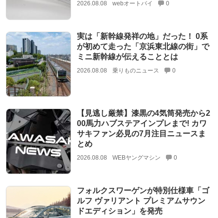
2026.08.08
webオートバイ
0
実は「新幹線発祥の地」だった！ 0系
が初めて走った「京浜東北線の街」で
ミニ新幹線が伝えることとは
2026.08.08
乗りものニュース
0
【見逃し厳禁】漆黒の4気筒発売から2
00馬力ハブステアインプレまで! カワ
サキファン必見の7月注目ニュースま
とめ
2026.08.08
WEBヤングマシン
0
フォルクスワーゲンが特別仕様車「ゴ
ルフ ヴァリアント プレミアムサウン
ドエディション」を発売