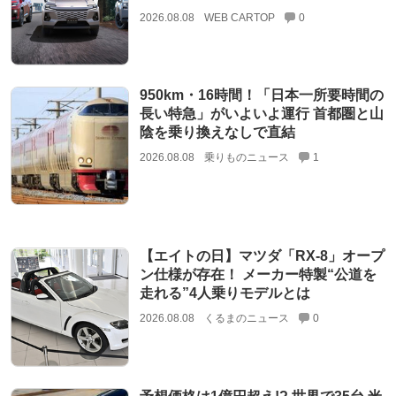
2026.08.08
WEB CARTOP
0
950km・16時間！「日本一所要時間の
長い特急」がいよいよ運行 首都圏と山
陰を乗り換えなしで直結
2026.08.08
乗りものニュース
1
【エイトの日】マツダ「RX-8」オープ
ン仕様が存在！ メーカー特製“公道を
走れる”4人乗りモデルとは
2026.08.08
くるまのニュース
0