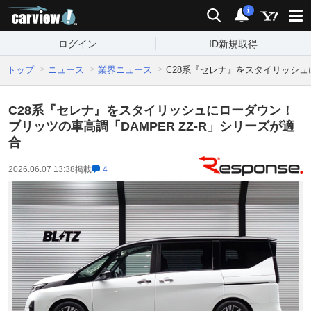
carview!
検索
通知
i
ログイン
ID新規取得
トップ
ニュース
業界ニュース
C28系『セレナ』をスタイリッシュに
C28系『セレナ』をスタイリッシュにローダウン！
ブリッツの車高調「DAMPER ZZ-R」シリーズが適
合
2026.06.07 13:38
掲載
4