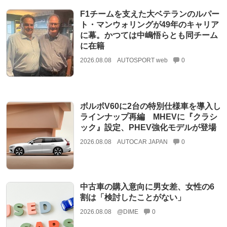
F1チームを支えた大ベテランのルパー
ト・マンウォリングが49年のキャリア
に幕。かつては中嶋悟らとも同チーム
に在籍
2026.08.08
AUTOSPORT web
0
ボルボV60に2台の特別仕様車を導入し
ラインナップ再編 MHEVに『クラシ
ック』設定、PHEV強化モデルが登場
2026.08.08
AUTOCAR JAPAN
0
中古車の購入意向に男女差、女性の6
割は「検討したことがない」
2026.08.08
@DIME
0