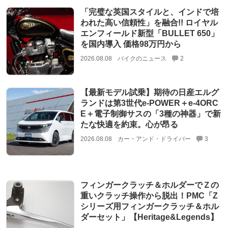
「完璧な英国スタイルと、インドで培
われた高い信頼性」を融合!! ロイヤル
エンフィールド新型「BULLET 650」
を国内導入 価格98万円から
2026.08.08
バイクのニュース
2
【最新モデル試乗】期待の日産エルグ
ランドは第3世代e-POWER＋e-4ORC
E＋電子制御サスの「3種の神器」で新
たな快適を約束。心が昂る
2026.08.08
カー・アンド・ドライバー
3
フィンガークラッチ＆ホルダーでＺの
重いクラッチ操作から脱出！PMC「Z
シリーズ用フィンガークラッチ＆ホル
ダーセット」【Heritage&Legends】