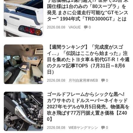
予想価格は1億円超え!? 世界で35台 米
国仕様は1台のみの「80スープラ」を
発見 まさに公道走行可能な“GTモンス
ター” 1994年式「TRD3000GT」とは
2026.08.08
VAGUE
0
【週間ランキング】「完成度がスゴ
イ…」「伝説はここから始まった」注
目を集めたトヨタ車＆初代GT-R！今週
のクルマ記事TOP5（7月31日～8月6
日）
2026.08.08
月刊自家用車WEB
0
ゴールドフレームからシックな黒へ!
カワサキのミドルスーパーネイキッド
2027年モデルが9月5日発売。物価高を
吹き飛ばす77万円据え置き価格【Z40
0】
2026.08.08
WEBヤングマシン
0