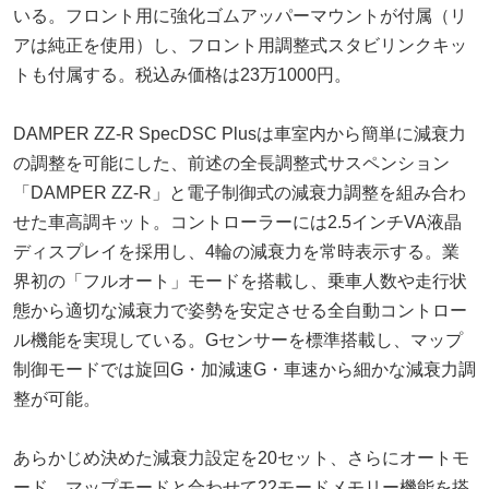
いる。フロント用に強化ゴムアッパーマウントが付属（リ
アは純正を使用）し、フロント用調整式スタビリンクキッ
トも付属する。税込み価格は23万1000円。
DAMPER ZZ-R SpecDSC Plusは車室内から簡単に減衰力
の調整を可能にした、前述の全長調整式サスペンション
「DAMPER ZZ-R」と電子制御式の減衰力調整を組み合わ
せた車高調キット。コントローラーには2.5インチVA液晶
ディスプレイを採用し、4輪の減衰力を常時表示する。業
界初の「フルオート」モードを搭載し、乗車人数や走行状
態から適切な減衰力で姿勢を安定させる全自動コントロー
ル機能を実現している。Gセンサーを標準搭載し、マップ
制御モードでは旋回G・加減速G・車速から細かな減衰力調
整が可能。
あらかじめ決めた減衰力設定を20セット、さらにオートモ
ード、マップモードと合わせて22モードメモリー機能を搭