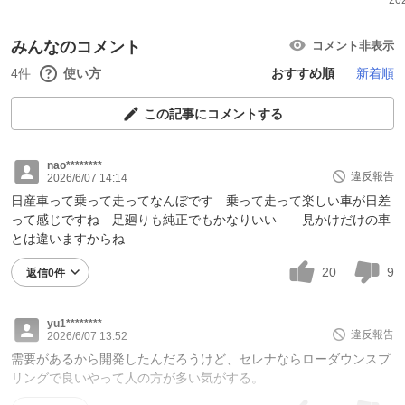
20
みんなのコメント
コメント非表示
4件
使い方
おすすめ順
新着順
この記事にコメントする
nao********
違反報告
2026/6/07 14:14
日産車って乗って走ってなんぼです 乗って走って楽しい車が日差
って感じですね 足廻りも純正でもかなりいい 見かけだけの車
とは違いますからね
20
9
返信0件
yu1********
違反報告
2026/6/07 13:52
需要があるから開発したんだろうけど、セレナならローダウンスプ
リングで良いやって人の方が多い気がする。