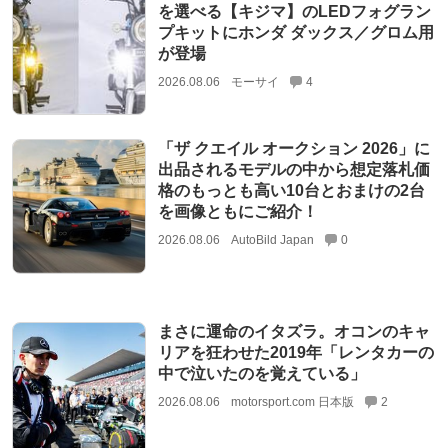
を選べる【キジマ】のLEDフォグラン
プキットにホンダ ダックス／グロム用
が登場
2026.08.06
モーサイ
4
「ザ クエイル オークション 2026」に
出品されるモデルの中から想定落札価
格のもっとも高い10台とおまけの2台
を画像ともにご紹介！
2026.08.06
AutoBild Japan
0
まさに運命のイタズラ。オコンのキャ
リアを狂わせた2019年「レンタカーの
中で泣いたのを覚えている」
2026.08.06
motorsport.com 日本版
2