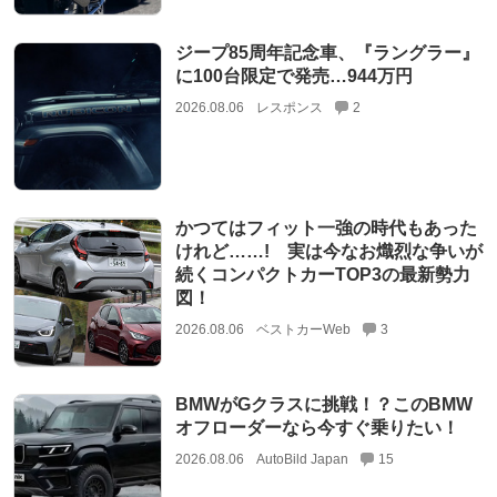
ジープ85周年記念車、『ラングラー』
に100台限定で発売…944万円
2026.08.06
レスポンス
2
かつてはフィット一強の時代もあった
けれど……! 実は今なお熾烈な争いが
続くコンパクトカーTOP3の最新勢力
図！
2026.08.06
ベストカーWeb
3
BMWがGクラスに挑戦！？このBMW
オフローダーなら今すぐ乗りたい！
2026.08.06
AutoBild Japan
15