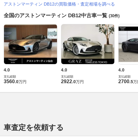
アストンマーティン DB12の買取価格・査定相場を調べる
全国のアストンマーティン DB12中古車一覧
(30件)
4.0
4.0
4.0
支払総額
支払総額
支払総額
3560
2922
2700
.
0
.
0
.
5
万円
万円
万
車査定を依頼する