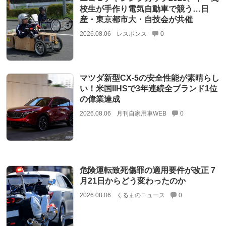
校生が手作り電気自動車で競う…日
産・東京都市大・自技会が共催
2026.08.06
レスポンス
0
マツダ新型CX-5の安全性能が素晴らし
い！米国IIHSで3年連続全ブランド1位
の偉業達成
2026.08.06
月刊自家用車WEB
0
危険運転致死傷罪の適用要件が改正 7
月21日からどう変わったのか
2026.08.06
くるまのニュース
0