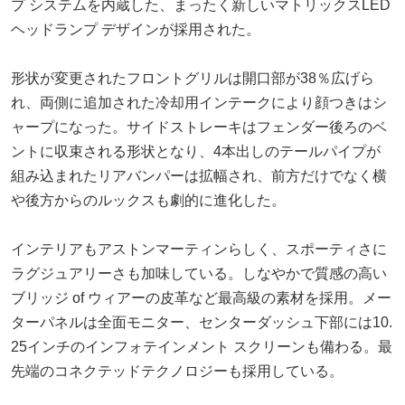
プ システムを内蔵した、まったく新しいマトリックスLED
ヘッドランプ デザインが採用された。
形状が変更されたフロントグリルは開口部が38％広げら
れ、両側に追加された冷却用インテークにより顔つきはシ
ャープになった。サイドストレーキはフェンダー後ろのベ
ントに収束される形状となり、4本出しのテールパイプが
組み込まれたリアバンパーは拡幅され、前方だけでなく横
や後方からのルックスも劇的に進化した。
インテリアもアストンマーティンらしく、スポーティさに
ラグジュアリーさも加味している。しなやかで質感の高い
ブリッジ of ウィアーの皮革など最高級の素材を採用。メー
ターパネルは全面モニター、センターダッシュ下部には10.
25インチのインフォテインメント スクリーンも備わる。最
先端のコネクテッドテクノロジーも採用している。