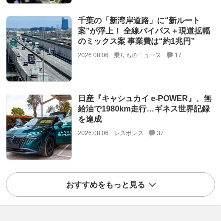
千葉の「新湾岸道路」に“新ルート
案”が浮上！ 全線バイパス＋現道拡幅
のミックス案 事業費は“約1兆円”
2026.08.06
乗りものニュース
17
日産『キャシュカイ e-POWER』、無
給油で1980km走行…ギネス世界記録
を達成
2026.08.06
レスポンス
37
おすすめをもっと見る