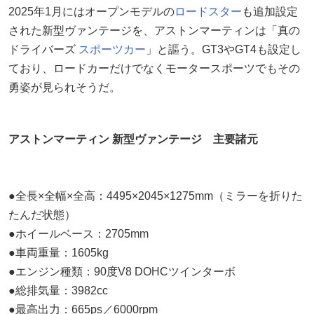
2025年1月にはオープンモデルの
ロードスター
も追加設定
された新型ヴァンテージを、アストンマーティンは「真の
ドライバーズ
スポーツカー
」と謳う。GT3やGT4も設定し
ており、ロードカーだけでなくモータースポーツでもその
勇姿が見られそうだ。
アストンマーティン 新型ヴァンテージ 主要諸元
●全長×全幅×全高：4495×2045×1275mm（ミラーを折りた
たんだ状態）
●ホイールベース：2705mm
●車両重量：1605kg
●エンジン種類：90度V8 DOHCツインターボ
●総排気量：3982cc
●最高出力：665ps／6000rpm