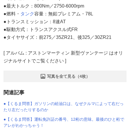
●最大トルク：800Nm／2750-6000rpm
●燃料・
タンク
容量：無鉛プレミアム・78L
●トランスミッション：8速AT
●駆動方式：トランスアクスル式FR
●タイヤサイズ：前275／35ZR21、後325／30ZR21
[ アルバム : アストンマーティン 新型ヴァンテージ はオリ
ジナルサイトでご覧ください ]
写真を全て見る（4枚）
関連記事
●【くるま問答】ガソリンの給油口は、なぜクルマによって右だっ
たり左だったりするのか
●【くるま問答】運転免許証の番号、12桁の意味。最後のひと桁で
アレがわかっちゃう！