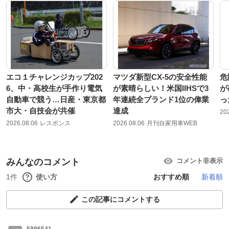
エコ１チャレンジカップ202
マツダ新型CX-5の安全性能
危
6、中・高校生が手作り電気
が素晴らしい！米国IIHSで3
が
自動車で競う…日産・東京都
年連続全ブランド1位の偉業
っ
市大・自技会が共催
達成
20
2026.08.06
レスポンス
2026.08.06
月刊自家用車WEB
みんなのコメント
コメント非表示
1件
使い方
おすすめ順
新着順
この記事にコメントする
5896541