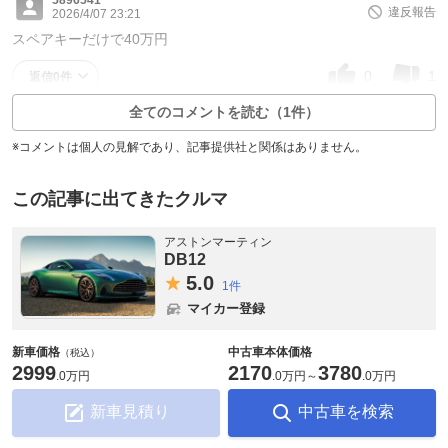
違反報告
2026/4/07 23:21
スペアキーだけで40万円
0
1
返信0件
全てのコメントを読む（1件）
※コメントは個人の見解であり、記事提供社と関係はありません。
この記事に出てきたクルマ
アストンマーティン
DB12
5.
0
1件
マイカー登録
新車価格
中古車本体価格
（税込）
2999
2170
3780
.
0万円
.
0万円
～
.
0万円
新車見積り
中古車を検索