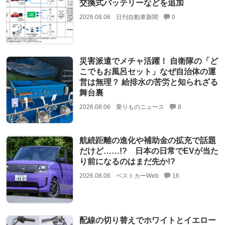
交換式バッテリーなどを追加
2026.08.06
日刊自動車新聞
0
災害派遣でメチャ活躍！ 自衛隊の「ど
こでもお風呂セット」なぜ自治体の運
営は無理？ 給排水の苦労と知られざる
舞台裏
2026.08.06
乗りものニュース
8
航続距離の進化や補助金の拡充で話題
だけど……!? 日本の日常でEVが当た
り前になるのはまだ先か!?
2026.08.06
ベストカーWeb
16
配線の切り替えでホワイトとイエロー