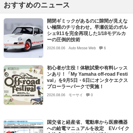
おすすめのニュース
開閉ギミックがあるのに隙間が見えな
い極限のチリ合わせ。早瀬佐近のポル
シェ911を完全再現した1/18モデルカ
ーの圧倒的技術
2026.08.06
Auto Messe Web
6
初心者が主役！体験試乗や有料レッス
ンあり！「My Yamaha off-road Festi
val」を9月5日・6日にオンタケエクス
プローラーパークで実施！
2026.08.06
モーサイ
0
国交省と経産省、電動車から医療機器
への給電マニュアルを改定 EVバイク