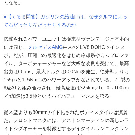
となる。
●【くるま問答】ガソリンの給油口は、なぜクルマによっ
て右だったり左だったりするのか
搭載されるパワーユニットは従来型ヴァンテージと基本的
には同じ、
メルセデスAMG
由来の4L V8 DOHCツインター
ボ。だが、圧縮比の最適化をはじめ冷却系やカムプロファ
イル、ターボチャージャーなど大幅な改良を受けて、最高
出力は665ps、最大トルクは800Nmを発生。従来型よりも
155psと115Nmものパワーアップがなされている。ZF製の
8速ATと組み合わされ、最高速度は325km／h、0→100km
／h加速は3.5秒というハイパフォーマンスを誇る。
従来型よりも30mmワイド化されたボディスタイルは流麗
だ。フロントマスクには、アストンマーティンの新しいラ
イトシグネチャーを特徴とするデイタイムランニングラン