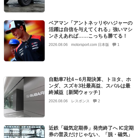
ベアマン「アントネッリやハジャーの
活躍は自信を与えてくれる」強いマシ
ンさえあれば……こっちも勝てる！
2026.08.06
motorsport.com 日本版
1
自動車7社4～6月期決算、トヨタ、ホ
ンダ、スズキ3社最高益、スバルは最
終減益［新聞ウォッチ］
2026.08.06
レスポンス
2
近鉄「磁気定期券」発売終了へ IC定期
券の普及だけじゃない、「脱・磁気」